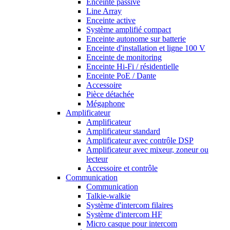
Enceinte passive
Line Array
Enceinte active
Système amplifié compact
Enceinte autonome sur batterie
Enceinte d'installation et ligne 100 V
Enceinte de monitoring
Enceinte Hi-Fi / résidentielle
Enceinte PoE / Dante
Accessoire
Pièce détachée
Mégaphone
Amplificateur
Amplificateur
Amplificateur standard
Amplificateur avec contrôle DSP
Amplificateur avec mixeur, zoneur ou
lecteur
Accessoire et contrôle
Communication
Communication
Talkie-walkie
Système d'intercom filaires
Système d'intercom HF
Micro casque pour intercom