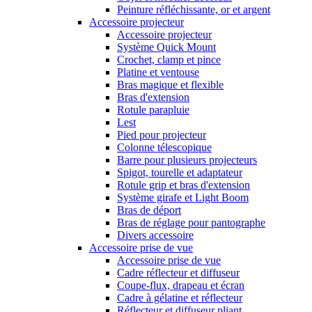
Peinture réfléchissante, or et argent
Accessoire projecteur
Accessoire projecteur
Système Quick Mount
Crochet, clamp et pince
Platine et ventouse
Bras magique et flexible
Bras d'extension
Rotule parapluie
Lest
Pied pour projecteur
Colonne télescopique
Barre pour plusieurs projecteurs
Spigot, tourelle et adaptateur
Rotule grip et bras d'extension
Système girafe et Light Boom
Bras de déport
Bras de réglage pour pantographe
Divers accessoire
Accessoire prise de vue
Accessoire prise de vue
Cadre réflecteur et diffuseur
Coupe-flux, drapeau et écran
Cadre à gélatine et réflecteur
Réflecteur et diffuseur pliant