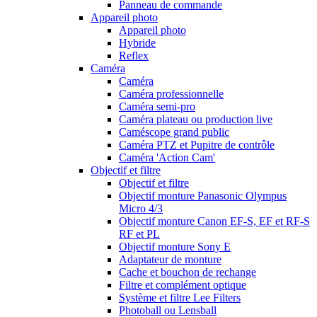
Panneau de commande
Appareil photo
Appareil photo
Hybride
Reflex
Caméra
Caméra
Caméra professionnelle
Caméra semi-pro
Caméra plateau ou production live
Caméscope grand public
Caméra PTZ et Pupitre de contrôle
Caméra 'Action Cam'
Objectif et filtre
Objectif et filtre
Objectif monture Panasonic Olympus
Micro 4/3
Objectif monture Canon EF-S, EF et RF-S
RF et PL
Objectif monture Sony E
Adaptateur de monture
Cache et bouchon de rechange
Filtre et complément optique
Système et filtre Lee Filters
Photoball ou Lensball