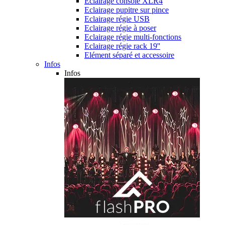
Eclairage console XLR4
Eclairage pupitre sur pince
Eclairage régie USB
Eclairage régie à poser
Eclairage régie multi-fonctions
Eclairage régie rack 19''
Elément séparé et accessoire
Infos
Infos