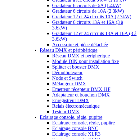
Gradateur 6 circuits de 6A (1.4kW)
Gradateur 6 circuits de 10A (2.3kW)
Gradateur 12 et 24 circuits 10A (2.3kW)
Gradateur 6 circuits 13A et 16A (3 à
3.6kW)
Gradateur 12 et 24 circuits 13A et 16A (3 à
3.6kW)
Accessoire et pièce détachée
Réseau DMX et périphérique
Réseau DMX et périphérique
Module DIN pour installation fixe
Splitter et booster DMX
Démultiplexeur
Node et Switch
Mélangeur DMX
Emetteur-récepteur DMX-HF
Adaptateur et bouchon DMX
Enregistreur DMX
Relais électromécanique
Testeur DMX
Eclairage console, régie, pupitre
Eclairage console, régie, pupitre
Eclairage console BNC
Eclairage console XLR3