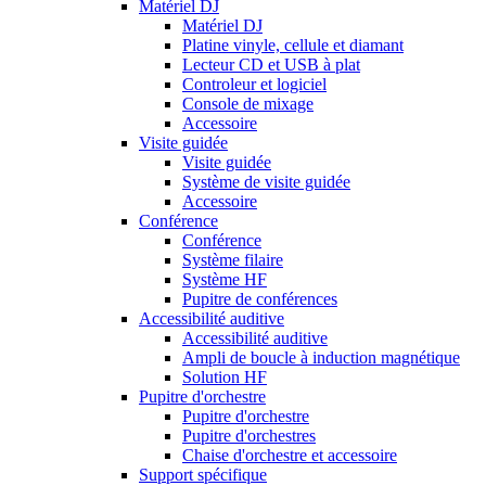
Matériel DJ
Matériel DJ
Platine vinyle, cellule et diamant
Lecteur CD et USB à plat
Controleur et logiciel
Console de mixage
Accessoire
Visite guidée
Visite guidée
Système de visite guidée
Accessoire
Conférence
Conférence
Système filaire
Système HF
Pupitre de conférences
Accessibilité auditive
Accessibilité auditive
Ampli de boucle à induction magnétique
Solution HF
Pupitre d'orchestre
Pupitre d'orchestre
Pupitre d'orchestres
Chaise d'orchestre et accessoire
Support spécifique