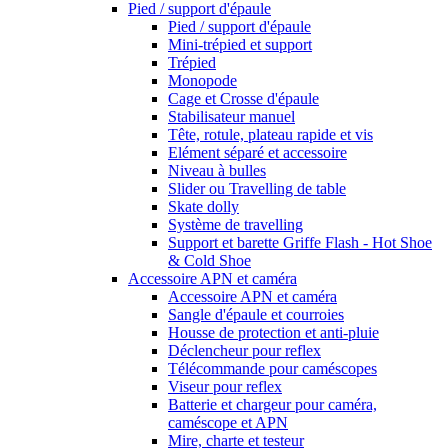
Pied / support d'épaule
Pied / support d'épaule
Mini-trépied et support
Trépied
Monopode
Cage et Crosse d'épaule
Stabilisateur manuel
Tête, rotule, plateau rapide et vis
Elément séparé et accessoire
Niveau à bulles
Slider ou Travelling de table
Skate dolly
Système de travelling
Support et barette Griffe Flash - Hot Shoe
& Cold Shoe
Accessoire APN et caméra
Accessoire APN et caméra
Sangle d'épaule et courroies
Housse de protection et anti-pluie
Déclencheur pour reflex
Télécommande pour caméscopes
Viseur pour reflex
Batterie et chargeur pour caméra,
caméscope et APN
Mire, charte et testeur