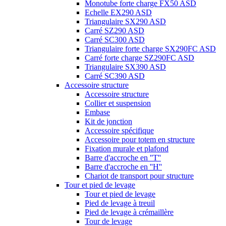
Monotube forte charge FX50 ASD
Echelle EX290 ASD
Triangulaire SX290 ASD
Carré SZ290 ASD
Carré SC300 ASD
Triangulaire forte charge SX290FC ASD
Carré forte charge SZ290FC ASD
Triangulaire SX390 ASD
Carré SC390 ASD
Accessoire structure
Accessoire structure
Collier et suspension
Embase
Kit de jonction
Accessoire spécifique
Accessoire pour totem en structure
Fixation murale et plafond
Barre d'accroche en ''T''
Barre d'accroche en ''H''
Chariot de transport pour structure
Tour et pied de levage
Tour et pied de levage
Pied de levage à treuil
Pied de levage à crémaillère
Tour de levage