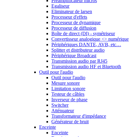
Préamplificateur micros
Egaliseur
Eliminateur de larsen
Processeur d'effets
Processeur de dynamique
Processeur de diffusion
Boîte de direct (DI) - symétriseur
Convertisseur analogique <> numérique
Périphériques DANTE, AVB, etc…
Splitter et distributeur audio
Périphérique Broadcast
Transmission audio par RJ45
Transmission audio HF et Bluetooth
Outil pour l'audio
Outil pour l'audio
Mesure sonore
Limitation sonore
Testeur de câbles
Inverseur de phase
Switcher
Atténuateur
Transformateur d'impédance
Générateur de bruit
Enceinte
Enceinte