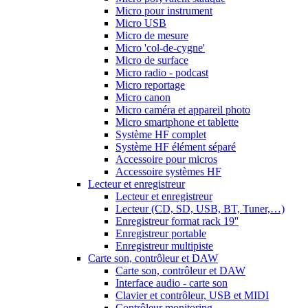
Micro pour instrument
Micro USB
Micro de mesure
Micro 'col-de-cygne'
Micro de surface
Micro radio - podcast
Micro reportage
Micro canon
Micro caméra et appareil photo
Micro smartphone et tablette
Système HF complet
Système HF élément séparé
Accessoire pour micros
Accessoire systèmes HF
Lecteur et enregistreur
Lecteur et enregistreur
Lecteur (CD, SD, USB, BT, Tuner,…)
Enregistreur format rack 19''
Enregistreur portable
Enregistreur multipiste
Carte son, contrôleur et DAW
Carte son, contrôleur et DAW
Interface audio - carte son
Clavier et contrôleur, USB et MIDI
Contrôleur monitoring