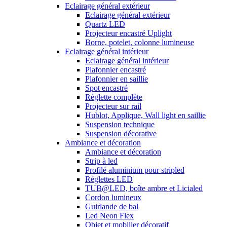
Eclairage général extérieur
Eclairage général extérieur
Quartz LED
Projecteur encastré Uplight
Borne, potelet, colonne lumineuse
Eclairage général intérieur
Eclairage général intérieur
Plafonnier encastré
Plafonnier en saillie
Spot encastré
Réglette complète
Projecteur sur rail
Hublot, Applique, Wall light en saillie
Suspension technique
Suspension décorative
Ambiance et décoration
Ambiance et décoration
Strip à led
Profilé aluminium pour stripled
Réglettes LED
TUB@LED, boîte ambre et Licialed
Cordon lumineux
Guirlande de bal
Led Neon Flex
Objet et mobilier décoratif