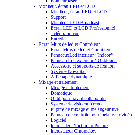
Pointeur laser
Moniteur, écran LED et LCD
Moniteur, écran LED et LCD
Support
Moniteur LED Broadcast
Ecran LED et LCD Professionnel
Téléprompteur
Entretien
Ecran Murs de led et Contrôleur
Ecran Murs de led et Contrôleur
PanneauxLed intérieur ‘’Indoor’’
Panneau Led extérieur ‘’Outdoor’’
Accessoire et supports de fixation
Système NovaStar
Affichage dynamique
Mixage et traitement
Mixage et traitement
Domotique
Outil pour travail collaboratif
Système de visioconférence
Pupitre de mixage et mélangeur live
Panneau de contrôle pour mélangeur vidéo
Logiciel
Incrustateur 'Picture in Picture'
Incrustateur Chromakey