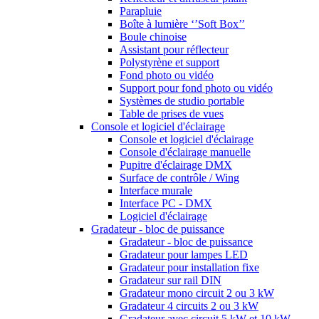
Parapluie
Boîte à lumière ‘’Soft Box’’
Boule chinoise
Assistant pour réflecteur
Polystyrène et support
Fond photo ou vidéo
Support pour fond photo ou vidéo
Systèmes de studio portable
Table de prises de vues
Console et logiciel d'éclairage
Console et logiciel d'éclairage
Console d'éclairage manuelle
Pupitre d'éclairage DMX
Surface de contrôle / Wing
Interface murale
Interface PC - DMX
Logiciel d'éclairage
Gradateur - bloc de puissance
Gradateur - bloc de puissance
Gradateur pour lampes LED
Gradateur pour installation fixe
Gradateur sur rail DIN
Gradateur mono circuit 2 ou 3 kW
Gradateur 4 circuits 2 ou 3 kW
Gradateur avec circuit 5 kW et 10 kW