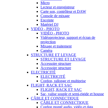
Micro
Lecteur et enregistreur
Carte son, contrôleur et DAW
Console de mixage
Enceinte
Matériel DJ
VIDÉO - PHOTO
VIDÉO - PHOTO
Vidéoprojecteur, support et écran de
projection
Mixage et traitement
Caméra
STRUCTURE ET LEVAGE
STRUCTURE ET LEVAGE
Accessoire structure
Accessoire structure
ELECTRICITÉ
ELECTRICITÉ
Cordon, rallonge et multiprise
FLIGHT, RACK ET SAC
FLIGHT, RACK ET SAC
Sac, valise souple et semi-rigide et housse
CÂBLE ET CONNECTIQUE
CÂBLE ET CONNECTIQUE
Cordon monté audio, vidéo et data