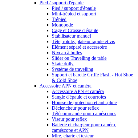
Pied / support d'épaule
Pied / support d'épaule
Mini-trépied et support
Trépied
Monopode
Cage et Crosse d'épaule
Stabilisateur manuel
Tête, rotule, plateau rapide et vis
Elément séparé et accessoire
Niveau à bulles
Slider ou Travelling de table
Skate dolly
Système de travelling
Support et barette Griffe Flash - Hot Shoe
& Cold Shoe
Accessoire APN et caméra
Accessoire APN et caméra
Sangle d'épaule et courroies
Housse de protection et anti-pluie
Déclencheur pour reflex
Télécommande pour caméscopes
Viseur pour reflex
Batterie et chargeur pour caméra,
caméscope et APN
Mire, charte et testeur