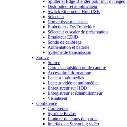
Splitter et Edge Blender pour mur d'images
Distributeur et amplificateur
Switch Ethernet et Hub USB
Sélecteur
Convertisseur et scaler
Embedder / De-Embedder
Sélecteur et scaler de présentation
Emulateur EDID
Sonde de calibrage
Alimentation et batterie
Système de transmission
Source
Source
Carte d'acquisition ou de capture
Accessoire informatique
Lecteur multimédias
Lecteur vidéo et multimédia
Enregistreur sur HDD
Enregistreur et échantillonneur
Visualiseur
Conférence
Conférence
Système Pavlov
Limiteur de temps de parole
Interface de Streaming vidéo