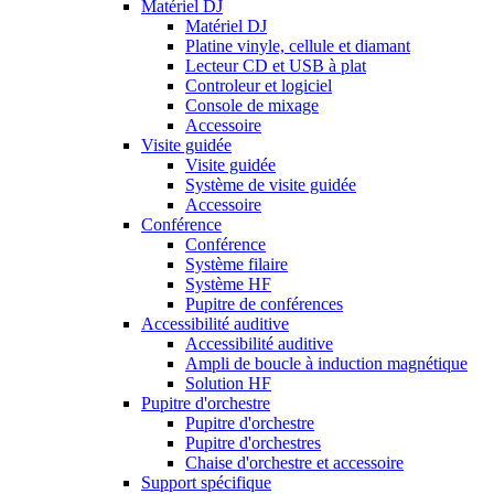
Matériel DJ
Matériel DJ
Platine vinyle, cellule et diamant
Lecteur CD et USB à plat
Controleur et logiciel
Console de mixage
Accessoire
Visite guidée
Visite guidée
Système de visite guidée
Accessoire
Conférence
Conférence
Système filaire
Système HF
Pupitre de conférences
Accessibilité auditive
Accessibilité auditive
Ampli de boucle à induction magnétique
Solution HF
Pupitre d'orchestre
Pupitre d'orchestre
Pupitre d'orchestres
Chaise d'orchestre et accessoire
Support spécifique