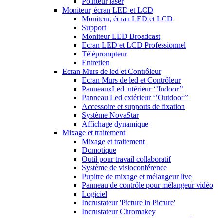
Pointeur laser
Moniteur, écran LED et LCD
Moniteur, écran LED et LCD
Support
Moniteur LED Broadcast
Ecran LED et LCD Professionnel
Téléprompteur
Entretien
Ecran Murs de led et Contrôleur
Ecran Murs de led et Contrôleur
PanneauxLed intérieur ‘’Indoor’’
Panneau Led extérieur ‘’Outdoor’’
Accessoire et supports de fixation
Système NovaStar
Affichage dynamique
Mixage et traitement
Mixage et traitement
Domotique
Outil pour travail collaboratif
Système de visioconférence
Pupitre de mixage et mélangeur live
Panneau de contrôle pour mélangeur vidéo
Logiciel
Incrustateur 'Picture in Picture'
Incrustateur Chromakey