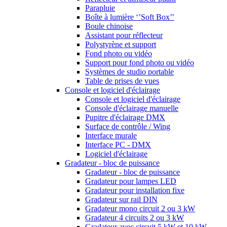
Parapluie
Boîte à lumière ‘’Soft Box’’
Boule chinoise
Assistant pour réflecteur
Polystyrène et support
Fond photo ou vidéo
Support pour fond photo ou vidéo
Systèmes de studio portable
Table de prises de vues
Console et logiciel d'éclairage
Console et logiciel d'éclairage
Console d'éclairage manuelle
Pupitre d'éclairage DMX
Surface de contrôle / Wing
Interface murale
Interface PC - DMX
Logiciel d'éclairage
Gradateur - bloc de puissance
Gradateur - bloc de puissance
Gradateur pour lampes LED
Gradateur pour installation fixe
Gradateur sur rail DIN
Gradateur mono circuit 2 ou 3 kW
Gradateur 4 circuits 2 ou 3 kW
Gradateur avec circuit 5 kW et 10 kW