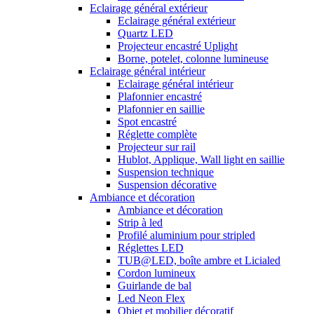
Eclairage général extérieur
Eclairage général extérieur
Quartz LED
Projecteur encastré Uplight
Borne, potelet, colonne lumineuse
Eclairage général intérieur
Eclairage général intérieur
Plafonnier encastré
Plafonnier en saillie
Spot encastré
Réglette complète
Projecteur sur rail
Hublot, Applique, Wall light en saillie
Suspension technique
Suspension décorative
Ambiance et décoration
Ambiance et décoration
Strip à led
Profilé aluminium pour stripled
Réglettes LED
TUB@LED, boîte ambre et Licialed
Cordon lumineux
Guirlande de bal
Led Neon Flex
Objet et mobilier décoratif