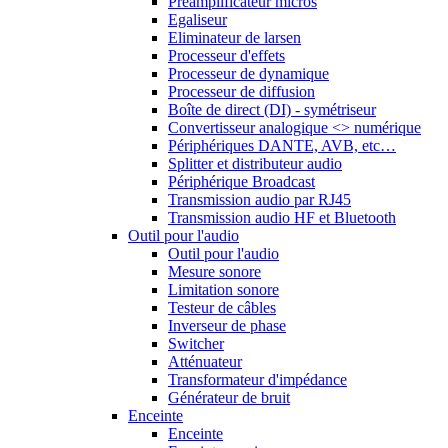
Préamplificateur micros
Egaliseur
Eliminateur de larsen
Processeur d'effets
Processeur de dynamique
Processeur de diffusion
Boîte de direct (DI) - symétriseur
Convertisseur analogique <> numérique
Périphériques DANTE, AVB, etc…
Splitter et distributeur audio
Périphérique Broadcast
Transmission audio par RJ45
Transmission audio HF et Bluetooth
Outil pour l'audio
Outil pour l'audio
Mesure sonore
Limitation sonore
Testeur de câbles
Inverseur de phase
Switcher
Atténuateur
Transformateur d'impédance
Générateur de bruit
Enceinte
Enceinte