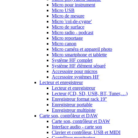
Micro pour instrument
Micro USB
Micro de mesure
Micro 'col-de-cygne'
Micro de surface
Micro radio - podcast
Micro reportage
Micro canon
Micro caméra et appareil photo
Micro smartphone et tablette
Système HF complet
Système HF élément séparé
Accessoire pour micros
Accessoire systèmes HF
Lecteur et enregistreur
Lecteur et enregistreur
Lecteur (CD, SD, USB, BT, Tuner,…)
Enregistreur format rack 19''
Enregistreur portable
Enregistreur multipiste
Carte son, contrôleur et DAW
Carte son, contrôleur et DAW
Interface audio - carte son
Clavier et contrôleur, USB et MIDI
Contrôleur monitoring