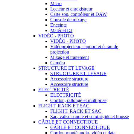
Micro
Lecteur et enregistreur
Carte son, contrôleur et DAW
Console de mixage
Enceinte
Matériel DJ
VIDÉO - PHOTO
VIDÉO - PHOTO
Vidéoprojecteur, support et écran de
projection
Mixage et traitement
Caméra
STRUCTURE ET LEVAGE
STRUCTURE ET LEVAGE
Accessoire structure
Accessoire structure
ELECTRICITÉ
ELECTRICITÉ
Cordon, rallonge et multiprise
FLIGHT, RACK ET SAC
FLIGHT, RACK ET SAC
Sac, valise souple et semi-rigide et housse
CÂBLE ET CONNECTIQUE
CÂBLE ET CONNECTIQUE
Cordon monté audio, vidéo et data