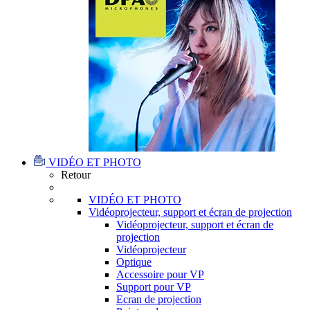
VIDÉO ET PHOTO
Retour
VIDÉO ET PHOTO
Vidéoprojecteur, support et écran de projection
Vidéoprojecteur, support et écran de
projection
Vidéoprojecteur
Optique
Accessoire pour VP
Support pour VP
Ecran de projection