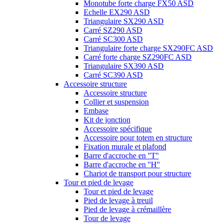
Monotube forte charge FX50 ASD
Echelle EX290 ASD
Triangulaire SX290 ASD
Carré SZ290 ASD
Carré SC300 ASD
Triangulaire forte charge SX290FC ASD
Carré forte charge SZ290FC ASD
Triangulaire SX390 ASD
Carré SC390 ASD
Accessoire structure
Accessoire structure
Collier et suspension
Embase
Kit de jonction
Accessoire spécifique
Accessoire pour totem en structure
Fixation murale et plafond
Barre d'accroche en ''T''
Barre d'accroche en ''H''
Chariot de transport pour structure
Tour et pied de levage
Tour et pied de levage
Pied de levage à treuil
Pied de levage à crémaillère
Tour de levage