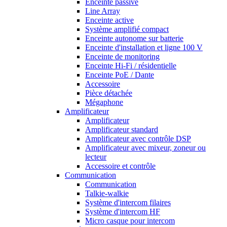
Enceinte passive
Line Array
Enceinte active
Système amplifié compact
Enceinte autonome sur batterie
Enceinte d'installation et ligne 100 V
Enceinte de monitoring
Enceinte Hi-Fi / résidentielle
Enceinte PoE / Dante
Accessoire
Pièce détachée
Mégaphone
Amplificateur
Amplificateur
Amplificateur standard
Amplificateur avec contrôle DSP
Amplificateur avec mixeur, zoneur ou
lecteur
Accessoire et contrôle
Communication
Communication
Talkie-walkie
Système d'intercom filaires
Système d'intercom HF
Micro casque pour intercom