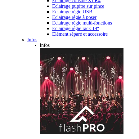
Eclairage console XLR4
Eclairage pupitre sur pince
Eclairage régie USB
Eclairage régie à poser
Eclairage régie multi-fonctions
Eclairage régie rack 19''
Elément séparé et accessoire
Infos
Infos