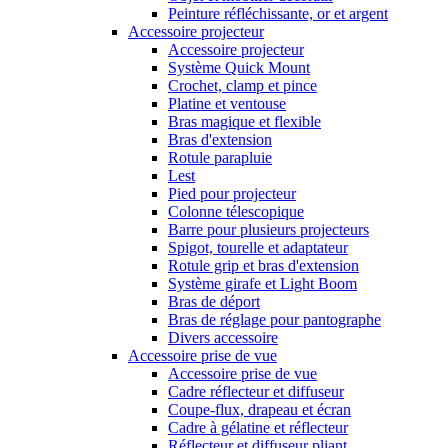
Peinture réfléchissante, or et argent
Accessoire projecteur
Accessoire projecteur
Système Quick Mount
Crochet, clamp et pince
Platine et ventouse
Bras magique et flexible
Bras d'extension
Rotule parapluie
Lest
Pied pour projecteur
Colonne télescopique
Barre pour plusieurs projecteurs
Spigot, tourelle et adaptateur
Rotule grip et bras d'extension
Système girafe et Light Boom
Bras de déport
Bras de réglage pour pantographe
Divers accessoire
Accessoire prise de vue
Accessoire prise de vue
Cadre réflecteur et diffuseur
Coupe-flux, drapeau et écran
Cadre à gélatine et réflecteur
Réflecteur et diffuseur pliant