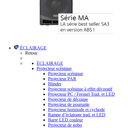
ÉCLAIRAGE
Retour
ÉCLAIRAGE
Projecteur scénique
Projecteur scénique
Projecteur PAR
Blinder
Projecteur scénique à effet décoratif
Projecteur PC / Fresnel Trad. et LED
Projecteur de découpe
Projecteur de poursuite
Projecteur horiziode et cycliode
Rampe d’éclairage trad. et LED
Barre LED couleur
Projecteur de gobo