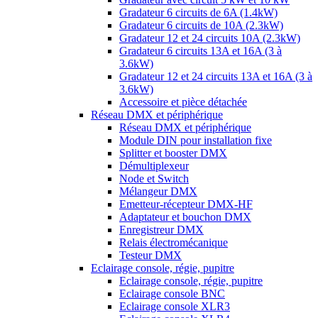
Gradateur 6 circuits de 6A (1.4kW)
Gradateur 6 circuits de 10A (2.3kW)
Gradateur 12 et 24 circuits 10A (2.3kW)
Gradateur 6 circuits 13A et 16A (3 à
3.6kW)
Gradateur 12 et 24 circuits 13A et 16A (3 à
3.6kW)
Accessoire et pièce détachée
Réseau DMX et périphérique
Réseau DMX et périphérique
Module DIN pour installation fixe
Splitter et booster DMX
Démultiplexeur
Node et Switch
Mélangeur DMX
Emetteur-récepteur DMX-HF
Adaptateur et bouchon DMX
Enregistreur DMX
Relais électromécanique
Testeur DMX
Eclairage console, régie, pupitre
Eclairage console, régie, pupitre
Eclairage console BNC
Eclairage console XLR3