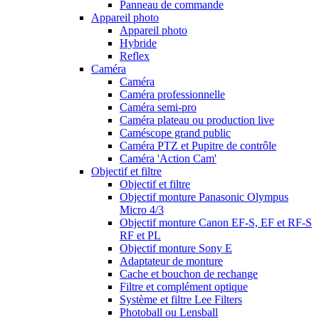
Panneau de commande
Appareil photo
Appareil photo
Hybride
Reflex
Caméra
Caméra
Caméra professionnelle
Caméra semi-pro
Caméra plateau ou production live
Caméscope grand public
Caméra PTZ et Pupitre de contrôle
Caméra 'Action Cam'
Objectif et filtre
Objectif et filtre
Objectif monture Panasonic Olympus
Micro 4/3
Objectif monture Canon EF-S, EF et RF-S
RF et PL
Objectif monture Sony E
Adaptateur de monture
Cache et bouchon de rechange
Filtre et complément optique
Système et filtre Lee Filters
Photoball ou Lensball