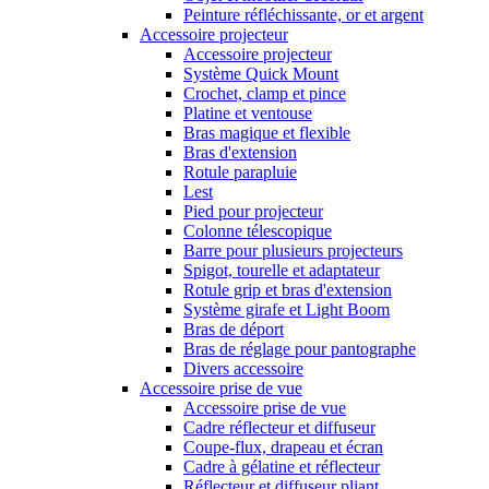
Peinture réfléchissante, or et argent
Accessoire projecteur
Accessoire projecteur
Système Quick Mount
Crochet, clamp et pince
Platine et ventouse
Bras magique et flexible
Bras d'extension
Rotule parapluie
Lest
Pied pour projecteur
Colonne télescopique
Barre pour plusieurs projecteurs
Spigot, tourelle et adaptateur
Rotule grip et bras d'extension
Système girafe et Light Boom
Bras de déport
Bras de réglage pour pantographe
Divers accessoire
Accessoire prise de vue
Accessoire prise de vue
Cadre réflecteur et diffuseur
Coupe-flux, drapeau et écran
Cadre à gélatine et réflecteur
Réflecteur et diffuseur pliant