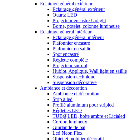
Eclairage général extérieur
Eclairage général extérieur
Quartz LED
Projecteur encastré Uplight
Borne, potelet, colonne lumineuse
Eclairage général intérieur
Eclairage général intérieur
Plafonnier encastré
Plafonnier en saillie
Spot encastré
Réglette complète
Projecteur sur rail
Hublot, Applique, Wall light en saillie
Suspension technique
Suspension décorative
Ambiance et décoration
Ambiance et décoration
Strip à led
Profilé aluminium pour stripled
Réglettes LED
TUB@LED, boîte ambre et Licialed
Cordon lumineux
Guirlande de bal
Led Neon Flex
Objet et mobilier décoratif