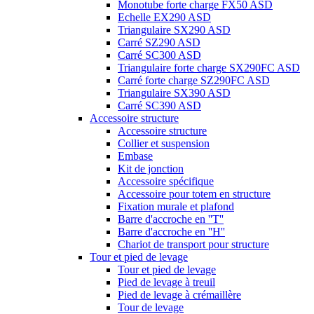
Monotube forte charge FX50 ASD
Echelle EX290 ASD
Triangulaire SX290 ASD
Carré SZ290 ASD
Carré SC300 ASD
Triangulaire forte charge SX290FC ASD
Carré forte charge SZ290FC ASD
Triangulaire SX390 ASD
Carré SC390 ASD
Accessoire structure
Accessoire structure
Collier et suspension
Embase
Kit de jonction
Accessoire spécifique
Accessoire pour totem en structure
Fixation murale et plafond
Barre d'accroche en ''T''
Barre d'accroche en ''H''
Chariot de transport pour structure
Tour et pied de levage
Tour et pied de levage
Pied de levage à treuil
Pied de levage à crémaillère
Tour de levage