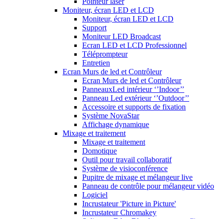
Pointeur laser
Moniteur, écran LED et LCD
Moniteur, écran LED et LCD
Support
Moniteur LED Broadcast
Ecran LED et LCD Professionnel
Téléprompteur
Entretien
Ecran Murs de led et Contrôleur
Ecran Murs de led et Contrôleur
PanneauxLed intérieur ‘’Indoor’’
Panneau Led extérieur ‘’Outdoor’’
Accessoire et supports de fixation
Système NovaStar
Affichage dynamique
Mixage et traitement
Mixage et traitement
Domotique
Outil pour travail collaboratif
Système de visioconférence
Pupitre de mixage et mélangeur live
Panneau de contrôle pour mélangeur vidéo
Logiciel
Incrustateur 'Picture in Picture'
Incrustateur Chromakey