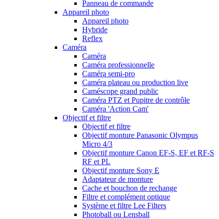
Panneau de commande
Appareil photo
Appareil photo
Hybride
Reflex
Caméra
Caméra
Caméra professionnelle
Caméra semi-pro
Caméra plateau ou production live
Caméscope grand public
Caméra PTZ et Pupitre de contrôle
Caméra 'Action Cam'
Objectif et filtre
Objectif et filtre
Objectif monture Panasonic Olympus
Micro 4/3
Objectif monture Canon EF-S, EF et RF-S
RF et PL
Objectif monture Sony E
Adaptateur de monture
Cache et bouchon de rechange
Filtre et complément optique
Système et filtre Lee Filters
Photoball ou Lensball