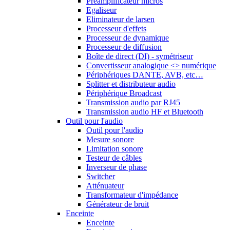
Préamplificateur micros
Egaliseur
Eliminateur de larsen
Processeur d'effets
Processeur de dynamique
Processeur de diffusion
Boîte de direct (DI) - symétriseur
Convertisseur analogique <> numérique
Périphériques DANTE, AVB, etc…
Splitter et distributeur audio
Périphérique Broadcast
Transmission audio par RJ45
Transmission audio HF et Bluetooth
Outil pour l'audio
Outil pour l'audio
Mesure sonore
Limitation sonore
Testeur de câbles
Inverseur de phase
Switcher
Atténuateur
Transformateur d'impédance
Générateur de bruit
Enceinte
Enceinte