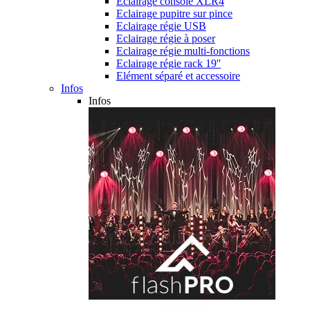
Eclairage console XLR4
Eclairage pupitre sur pince
Eclairage régie USB
Eclairage régie à poser
Eclairage régie multi-fonctions
Eclairage régie rack 19''
Elément séparé et accessoire
Infos
Infos