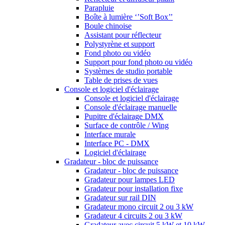
Parapluie
Boîte à lumière ‘’Soft Box’’
Boule chinoise
Assistant pour réflecteur
Polystyrène et support
Fond photo ou vidéo
Support pour fond photo ou vidéo
Systèmes de studio portable
Table de prises de vues
Console et logiciel d'éclairage
Console et logiciel d'éclairage
Console d'éclairage manuelle
Pupitre d'éclairage DMX
Surface de contrôle / Wing
Interface murale
Interface PC - DMX
Logiciel d'éclairage
Gradateur - bloc de puissance
Gradateur - bloc de puissance
Gradateur pour lampes LED
Gradateur pour installation fixe
Gradateur sur rail DIN
Gradateur mono circuit 2 ou 3 kW
Gradateur 4 circuits 2 ou 3 kW
Gradateur avec circuit 5 kW et 10 kW