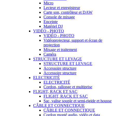
Micro
Lecteur et enregistreur
Carte son, contrôleur et DAW
Console de mixage
Enceinte
Matériel DJ
VIDÉO - PHOTO
VIDÉO - PHOTO
Vidéoprojecteur, support et écran de
projection
Mixage et traitement
Caméra
STRUCTURE ET LEVAGE
STRUCTURE ET LEVAGE
Accessoire structure
Accessoire structure
ELECTRICITÉ
ELECTRICITÉ
Cordon, rallonge et multiprise
FLIGHT, RACK ET SAC
FLIGHT, RACK ET SAC
Sac, valise souple et semi-rigide et housse
CÂBLE ET CONNECTIQUE
CÂBLE ET CONNECTIQUE
Cordon monté audio, vidéo et data