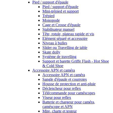
Pied / support d'épaule
Pied / support d'épaule
Mini-trépied et support
Trépied
Monopode
Cage et Crosse d'épaule
Stabilisateur manuel
Tête, rotule, plateau rapide et vis
Elément séparé et accessoire
Niveau à bulles
Slider ou Travelling de table
Skate dolly
Système de travelling
Support et barette Griffe Flash - Hot Shoe
& Cold Shoe
Accessoire APN et caméra
Accessoire APN et caméra
Sangle d'épaule et courroies
Housse de protection et anti-pluie
Déclencheur pour reflex
Télécommande pour caméscopes
Viseur pour reflex
Batterie et chargeur pour caméra,
caméscope et APN
Mire, charte et testeur