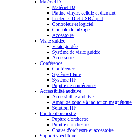
Matériel DJ
Matériel DJ
Platine vinyle, cellule et diamant
Lecteur CD et USB à plat
Controleur et logiciel
Console de mixage
Accessoire
Visite guidée
Visite guidée
Système de visite guidée
Accessoire
Conférence
Conférence
Système filaire
Système HF
Pupitre de conférences
Accessibilité auditive
Accessibilité auditive
Ampli de boucle à induction magnétique
Solution HF
Pupitre d'orchestre
Pupitre d'orchestre
Pupitre d'orchestres
Chaise d'orchestre et accessoire
Support spécifique