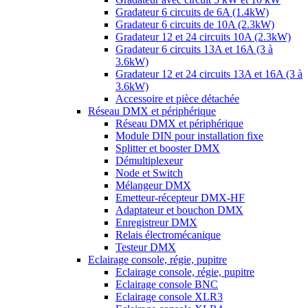
Gradateur 6 circuits de 6A (1.4kW)
Gradateur 6 circuits de 10A (2.3kW)
Gradateur 12 et 24 circuits 10A (2.3kW)
Gradateur 6 circuits 13A et 16A (3 à
3.6kW)
Gradateur 12 et 24 circuits 13A et 16A (3 à
3.6kW)
Accessoire et pièce détachée
Réseau DMX et périphérique
Réseau DMX et périphérique
Module DIN pour installation fixe
Splitter et booster DMX
Démultiplexeur
Node et Switch
Mélangeur DMX
Emetteur-récepteur DMX-HF
Adaptateur et bouchon DMX
Enregistreur DMX
Relais électromécanique
Testeur DMX
Eclairage console, régie, pupitre
Eclairage console, régie, pupitre
Eclairage console BNC
Eclairage console XLR3