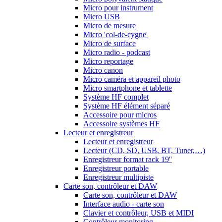
Micro pour instrument
Micro USB
Micro de mesure
Micro 'col-de-cygne'
Micro de surface
Micro radio - podcast
Micro reportage
Micro canon
Micro caméra et appareil photo
Micro smartphone et tablette
Système HF complet
Système HF élément séparé
Accessoire pour micros
Accessoire systèmes HF
Lecteur et enregistreur
Lecteur et enregistreur
Lecteur (CD, SD, USB, BT, Tuner,…)
Enregistreur format rack 19''
Enregistreur portable
Enregistreur multipiste
Carte son, contrôleur et DAW
Carte son, contrôleur et DAW
Interface audio - carte son
Clavier et contrôleur, USB et MIDI
Contrôleur monitoring