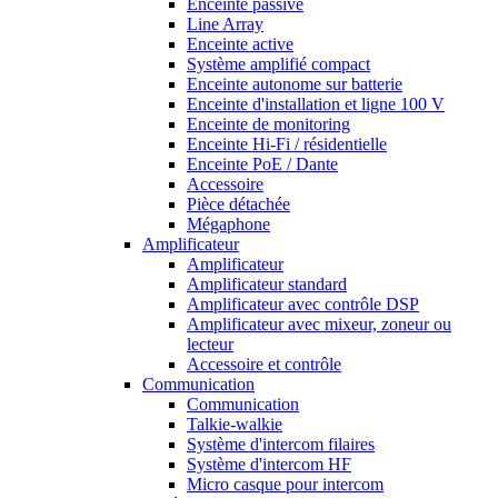
Enceinte passive
Line Array
Enceinte active
Système amplifié compact
Enceinte autonome sur batterie
Enceinte d'installation et ligne 100 V
Enceinte de monitoring
Enceinte Hi-Fi / résidentielle
Enceinte PoE / Dante
Accessoire
Pièce détachée
Mégaphone
Amplificateur
Amplificateur
Amplificateur standard
Amplificateur avec contrôle DSP
Amplificateur avec mixeur, zoneur ou
lecteur
Accessoire et contrôle
Communication
Communication
Talkie-walkie
Système d'intercom filaires
Système d'intercom HF
Micro casque pour intercom