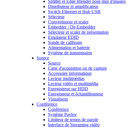
Splitter et Edge Blender pour mur d'images
Distributeur et amplificateur
Switch Ethernet et Hub USB
Sélecteur
Convertisseur et scaler
Embedder / De-Embedder
Sélecteur et scaler de présentation
Emulateur EDID
Sonde de calibrage
Alimentation et batterie
Système de transmission
Source
Source
Carte d'acquisition ou de capture
Accessoire informatique
Lecteur multimédias
Lecteur vidéo et multimédia
Enregistreur sur HDD
Enregistreur et échantillonneur
Visualiseur
Conférence
Conférence
Système Pavlov
Limiteur de temps de parole
Interface de Streaming vidéo