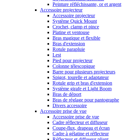
Peinture réfléchissante, or et argent
Accessoire projecteur
Accessoire projecteur
Système Quick Mount
Crochet, clamp et pince
Platine et ventouse
Bras magique et flexible
Bras d'extension
Rotule parapluie
Lest
Pied pour projecteur
Colonne télescopique
Barre pour plusieurs projecteurs
Spigot, tourelle et adaptateur
Rotule grip et bras d'extension
Système girafe et Light Boom
Bras de déport
Bras de réglage pour pantographe
Divers accessoire
Accessoire prise de vue
Accessoire prise de vue
Cadre réflecteur et diffuseur
Coupe-flux, drapeau et écran
Cadre à gélatine et réflecteur
Réflecteur et diffuseur pliant