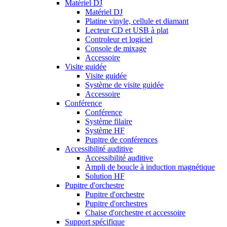
Matériel DJ
Matériel DJ
Platine vinyle, cellule et diamant
Lecteur CD et USB à plat
Controleur et logiciel
Console de mixage
Accessoire
Visite guidée
Visite guidée
Système de visite guidée
Accessoire
Conférence
Conférence
Système filaire
Système HF
Pupitre de conférences
Accessibilité auditive
Accessibilité auditive
Ampli de boucle à induction magnétique
Solution HF
Pupitre d'orchestre
Pupitre d'orchestre
Pupitre d'orchestres
Chaise d'orchestre et accessoire
Support spécifique