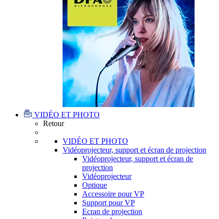
VIDÉO ET PHOTO
Retour
VIDÉO ET PHOTO
Vidéoprojecteur, support et écran de projection
Vidéoprojecteur, support et écran de
projection
Vidéoprojecteur
Optique
Accessoire pour VP
Support pour VP
Ecran de projection