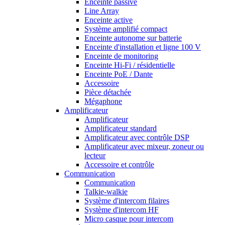
Enceinte passive
Line Array
Enceinte active
Système amplifié compact
Enceinte autonome sur batterie
Enceinte d'installation et ligne 100 V
Enceinte de monitoring
Enceinte Hi-Fi / résidentielle
Enceinte PoE / Dante
Accessoire
Pièce détachée
Mégaphone
Amplificateur
Amplificateur
Amplificateur standard
Amplificateur avec contrôle DSP
Amplificateur avec mixeur, zoneur ou
lecteur
Accessoire et contrôle
Communication
Communication
Talkie-walkie
Système d'intercom filaires
Système d'intercom HF
Micro casque pour intercom