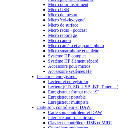
Micro pour instrument
Micro USB
Micro de mesure
Micro 'col-de-cygne'
Micro de surface
Micro radio - podcast
Micro reportage
Micro canon
Micro caméra et appareil photo
Micro smartphone et tablette
Système HF complet
Système HF élément séparé
Accessoire pour micros
Accessoire systèmes HF
Lecteur et enregistreur
Lecteur et enregistreur
Lecteur (CD, SD, USB, BT, Tuner,…)
Enregistreur format rack 19''
Enregistreur portable
Enregistreur multipiste
Carte son, contrôleur et DAW
Carte son, contrôleur et DAW
Interface audio - carte son
Clavier et contrôleur, USB et MIDI
Contrôleur monitoring