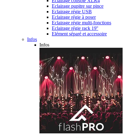
Eclairage console XLR4
Eclairage pupitre sur pince
Eclairage régie USB
Eclairage régie à poser
Eclairage régie multi-fonctions
Eclairage régie rack 19''
Elément séparé et accessoire
Infos
Infos