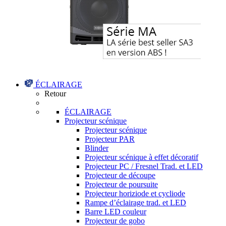
ÉCLAIRAGE
Retour
ÉCLAIRAGE
Projecteur scénique
Projecteur scénique
Projecteur PAR
Blinder
Projecteur scénique à effet décoratif
Projecteur PC / Fresnel Trad. et LED
Projecteur de découpe
Projecteur de poursuite
Projecteur horiziode et cycliode
Rampe d’éclairage trad. et LED
Barre LED couleur
Projecteur de gobo