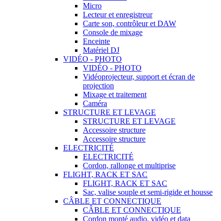
Micro
Lecteur et enregistreur
Carte son, contrôleur et DAW
Console de mixage
Enceinte
Matériel DJ
VIDÉO - PHOTO
VIDÉO - PHOTO
Vidéoprojecteur, support et écran de
projection
Mixage et traitement
Caméra
STRUCTURE ET LEVAGE
STRUCTURE ET LEVAGE
Accessoire structure
Accessoire structure
ELECTRICITÉ
ELECTRICITÉ
Cordon, rallonge et multiprise
FLIGHT, RACK ET SAC
FLIGHT, RACK ET SAC
Sac, valise souple et semi-rigide et housse
CÂBLE ET CONNECTIQUE
CÂBLE ET CONNECTIQUE
Cordon monté audio, vidéo et data