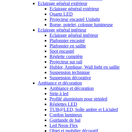
Eclairage général extérieur
Eclairage général extérieur
Quartz LED
Projecteur encastré Uplight
Borne, potelet, colonne lumineuse
Eclairage général intérieur
Eclairage général intérieur
Plafonnier encastré
Plafonnier en saillie
Spot encastré
Réglette complète
Projecteur sur rail
Hublot, Applique, Wall light en saillie
Suspension technique
Suspension décorative
Ambiance et décoration
Ambiance et décoration
Strip à led
Profilé aluminium pour stripled
Réglettes LED
TUB@LED, boîte ambre et Licialed
Cordon lumineux
Guirlande de bal
Led Neon Flex
Objet et mobilier décoratif