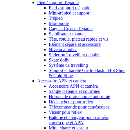
Pied / support d'épaule
Pied / support d'épaule
Mini-trépied et support
Trépied
Monopode
Cage et Crosse d'épaule
Stabilisateur manuel
Tête, rotule, plateau rapide et vis
Elément séparé et accessoire
Niveau à bulles
Slider ou Travelling de table
Skate dolly
Système de travelling
Support et barette Griffe Flash - Hot Shoe
& Cold Shoe
Accessoire APN et caméra
Accessoire APN et caméra
Sangle d'épaule et courroies
Housse de protection et anti-pluie
Déclencheur pour reflex
Télécommande pour caméscopes
Viseur pour reflex
Batterie et chargeur pour caméra,
caméscope et APN
Mire, charte et testeur