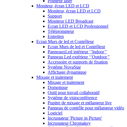
Pointeur laser
Moniteur, écran LED et LCD
Moniteur, écran LED et LCD
Support
Moniteur LED Broadcast
Ecran LED et LCD Professionnel
Téléprompteur
Entretien
Ecran Murs de led et Contrôleur
Ecran Murs de led et Contrôleur
PanneauxLed intérieur ‘’Indoor’’
Panneau Led extérieur ‘’Outdoor’’
Accessoire et supports de fixation
Système NovaStar
Affichage dynamique
Mixage et traitement
Mixage et traitement
Domotique
Outil pour travail collaboratif
Système de visioconférence
Pupitre de mixage et mélangeur live
Panneau de contrôle pour mélangeur vidéo
Logiciel
Incrustateur 'Picture in Picture'
Incrustateur Chromakey