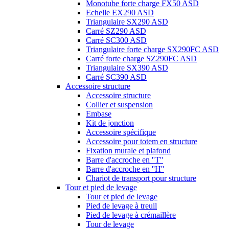
Monotube forte charge FX50 ASD
Echelle EX290 ASD
Triangulaire SX290 ASD
Carré SZ290 ASD
Carré SC300 ASD
Triangulaire forte charge SX290FC ASD
Carré forte charge SZ290FC ASD
Triangulaire SX390 ASD
Carré SC390 ASD
Accessoire structure
Accessoire structure
Collier et suspension
Embase
Kit de jonction
Accessoire spécifique
Accessoire pour totem en structure
Fixation murale et plafond
Barre d'accroche en ''T''
Barre d'accroche en ''H''
Chariot de transport pour structure
Tour et pied de levage
Tour et pied de levage
Pied de levage à treuil
Pied de levage à crémaillère
Tour de levage