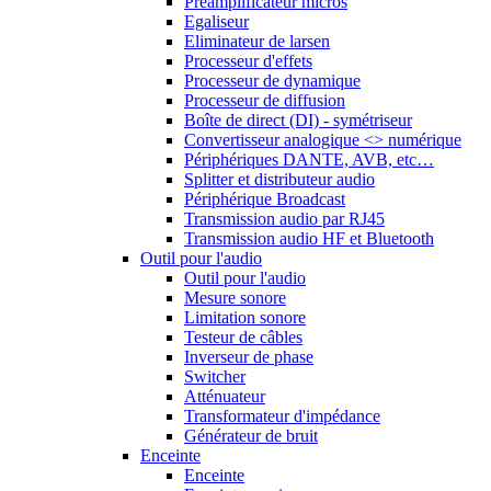
Préamplificateur micros
Egaliseur
Eliminateur de larsen
Processeur d'effets
Processeur de dynamique
Processeur de diffusion
Boîte de direct (DI) - symétriseur
Convertisseur analogique <> numérique
Périphériques DANTE, AVB, etc…
Splitter et distributeur audio
Périphérique Broadcast
Transmission audio par RJ45
Transmission audio HF et Bluetooth
Outil pour l'audio
Outil pour l'audio
Mesure sonore
Limitation sonore
Testeur de câbles
Inverseur de phase
Switcher
Atténuateur
Transformateur d'impédance
Générateur de bruit
Enceinte
Enceinte