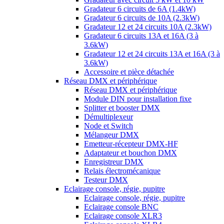
Gradateur 6 circuits de 6A (1.4kW)
Gradateur 6 circuits de 10A (2.3kW)
Gradateur 12 et 24 circuits 10A (2.3kW)
Gradateur 6 circuits 13A et 16A (3 à
3.6kW)
Gradateur 12 et 24 circuits 13A et 16A (3 à
3.6kW)
Accessoire et pièce détachée
Réseau DMX et périphérique
Réseau DMX et périphérique
Module DIN pour installation fixe
Splitter et booster DMX
Démultiplexeur
Node et Switch
Mélangeur DMX
Emetteur-récepteur DMX-HF
Adaptateur et bouchon DMX
Enregistreur DMX
Relais électromécanique
Testeur DMX
Eclairage console, régie, pupitre
Eclairage console, régie, pupitre
Eclairage console BNC
Eclairage console XLR3