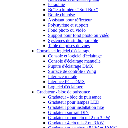
Parapluie
Boîte à lumière ‘’Soft Box’’
Boule chinoise
Assistant pour réflecteur
Polystyrène et support
Fond photo ou vidéo
Support pour fond photo ou vidéo
Systèmes de studio portable
Table de prises de vues
Console et logiciel d'éclairage
Console et logiciel d'éclairage
Console d'éclairage manuelle
Pupitre d'éclairage DMX
Surface de contrôle / Wing
Interface murale
Interface PC - DMX
Logiciel d'éclairage
Gradateur - bloc de puissance
Gradateur - bloc de puissance
Gradateur pour lampes LED
Gradateur pour installation fixe
Gradateur sur rail DIN
Gradateur mono circuit 2 ou 3 kW
Gradateur 4 circuits 2 ou 3 kW
Gradateur avec circuit 5 kW et 10 kW