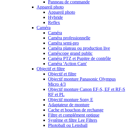
Panneau de commande
Appareil photo
Appareil photo
Hybride
Reflex
Caméra
Caméra
Caméra professionnelle
Caméra semi-pro
Caméra plateau ou production live
Caméscope grand public
Caméra PTZ et Pupitre de contrôle
Caméra 'Action Cam'
Objectif et filtre
Objectif et filtre
Objectif monture Panasonic Olympus
Micro 4/3
Objectif monture Canon EF-S, EF et RF-S
RF et PL
Objectif monture Sony E
Adaptateur de monture
Cache et bouchon de rechange
Filtre et complément optique
Système et filtre Lee Filters
Photoball ou Lensball