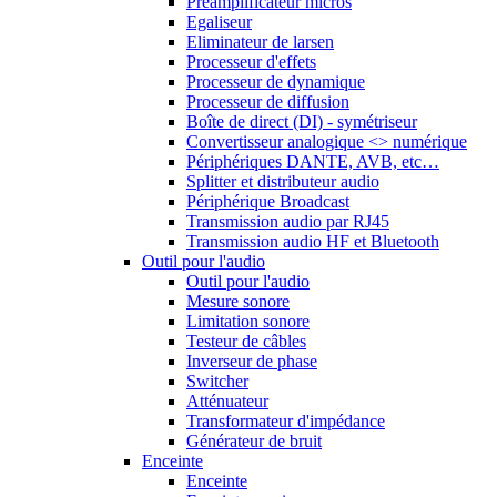
Préamplificateur micros
Egaliseur
Eliminateur de larsen
Processeur d'effets
Processeur de dynamique
Processeur de diffusion
Boîte de direct (DI) - symétriseur
Convertisseur analogique <> numérique
Périphériques DANTE, AVB, etc…
Splitter et distributeur audio
Périphérique Broadcast
Transmission audio par RJ45
Transmission audio HF et Bluetooth
Outil pour l'audio
Outil pour l'audio
Mesure sonore
Limitation sonore
Testeur de câbles
Inverseur de phase
Switcher
Atténuateur
Transformateur d'impédance
Générateur de bruit
Enceinte
Enceinte