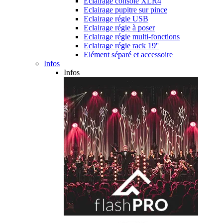
Eclairage console XLR4
Eclairage pupitre sur pince
Eclairage régie USB
Eclairage régie à poser
Eclairage régie multi-fonctions
Eclairage régie rack 19''
Elément séparé et accessoire
Infos
Infos