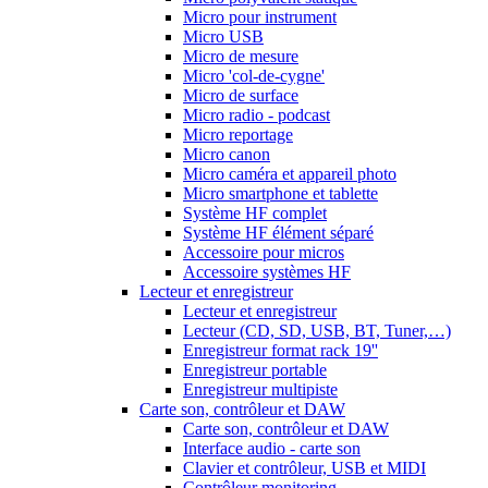
Micro pour instrument
Micro USB
Micro de mesure
Micro 'col-de-cygne'
Micro de surface
Micro radio - podcast
Micro reportage
Micro canon
Micro caméra et appareil photo
Micro smartphone et tablette
Système HF complet
Système HF élément séparé
Accessoire pour micros
Accessoire systèmes HF
Lecteur et enregistreur
Lecteur et enregistreur
Lecteur (CD, SD, USB, BT, Tuner,…)
Enregistreur format rack 19''
Enregistreur portable
Enregistreur multipiste
Carte son, contrôleur et DAW
Carte son, contrôleur et DAW
Interface audio - carte son
Clavier et contrôleur, USB et MIDI
Contrôleur monitoring