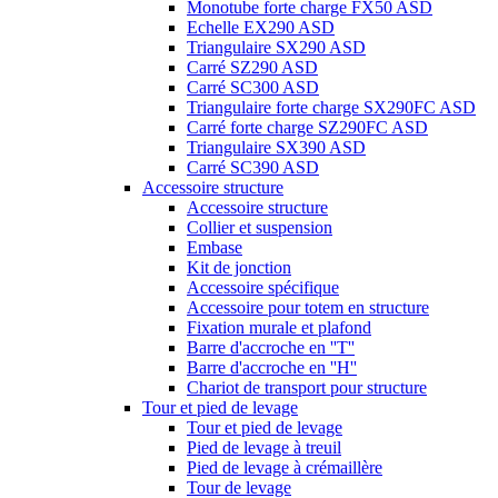
Monotube forte charge FX50 ASD
Echelle EX290 ASD
Triangulaire SX290 ASD
Carré SZ290 ASD
Carré SC300 ASD
Triangulaire forte charge SX290FC ASD
Carré forte charge SZ290FC ASD
Triangulaire SX390 ASD
Carré SC390 ASD
Accessoire structure
Accessoire structure
Collier et suspension
Embase
Kit de jonction
Accessoire spécifique
Accessoire pour totem en structure
Fixation murale et plafond
Barre d'accroche en ''T''
Barre d'accroche en ''H''
Chariot de transport pour structure
Tour et pied de levage
Tour et pied de levage
Pied de levage à treuil
Pied de levage à crémaillère
Tour de levage