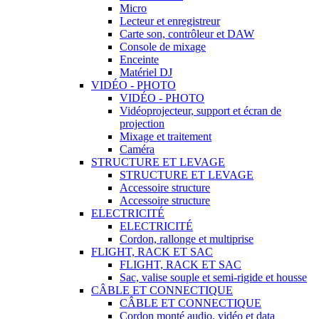
Micro
Lecteur et enregistreur
Carte son, contrôleur et DAW
Console de mixage
Enceinte
Matériel DJ
VIDÉO - PHOTO
VIDÉO - PHOTO
Vidéoprojecteur, support et écran de
projection
Mixage et traitement
Caméra
STRUCTURE ET LEVAGE
STRUCTURE ET LEVAGE
Accessoire structure
Accessoire structure
ELECTRICITÉ
ELECTRICITÉ
Cordon, rallonge et multiprise
FLIGHT, RACK ET SAC
FLIGHT, RACK ET SAC
Sac, valise souple et semi-rigide et housse
CÂBLE ET CONNECTIQUE
CÂBLE ET CONNECTIQUE
Cordon monté audio, vidéo et data