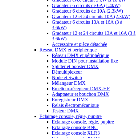
Gradateur 6 circuits de 6A (1.4kW)
Gradateur 6 circuits de 10A (2.3kW)
Gradateur 12 et 24 circuits 10A (2.3kW)
Gradateur 6 circuits 13A et 16A (3 à
3.6kW)
Gradateur 12 et 24 circuits 13A et 16A (3 à
3.6kW)
Accessoire et pièce détachée
Réseau DMX et périphérique
Réseau DMX et périphérique
Module DIN pour installation fixe
Splitter et booster DMX
Démultiplexeur
Node et Switch
Mélangeur DMX
Emetteur-récepteur DMX-HF
Adaptateur et bouchon DMX
Enregistreur DMX
Relais électromécanique
Testeur DMX
Eclairage console, régie, pupitre
Eclairage console, régie, pupitre
Eclairage console BNC
Eclairage console XLR3