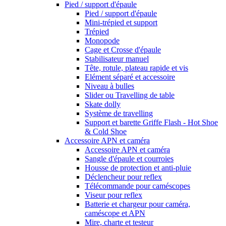
Pied / support d'épaule
Pied / support d'épaule
Mini-trépied et support
Trépied
Monopode
Cage et Crosse d'épaule
Stabilisateur manuel
Tête, rotule, plateau rapide et vis
Elément séparé et accessoire
Niveau à bulles
Slider ou Travelling de table
Skate dolly
Système de travelling
Support et barette Griffe Flash - Hot Shoe
& Cold Shoe
Accessoire APN et caméra
Accessoire APN et caméra
Sangle d'épaule et courroies
Housse de protection et anti-pluie
Déclencheur pour reflex
Télécommande pour caméscopes
Viseur pour reflex
Batterie et chargeur pour caméra,
caméscope et APN
Mire, charte et testeur