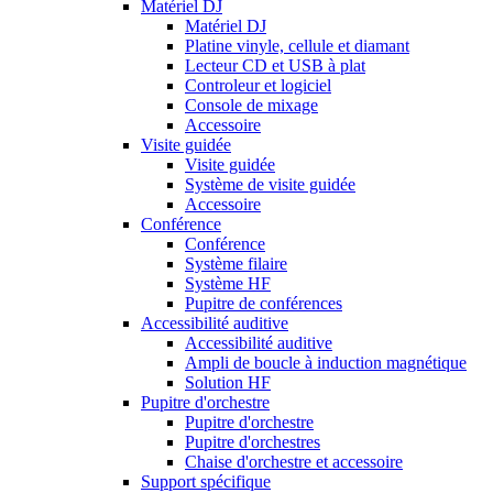
Matériel DJ
Matériel DJ
Platine vinyle, cellule et diamant
Lecteur CD et USB à plat
Controleur et logiciel
Console de mixage
Accessoire
Visite guidée
Visite guidée
Système de visite guidée
Accessoire
Conférence
Conférence
Système filaire
Système HF
Pupitre de conférences
Accessibilité auditive
Accessibilité auditive
Ampli de boucle à induction magnétique
Solution HF
Pupitre d'orchestre
Pupitre d'orchestre
Pupitre d'orchestres
Chaise d'orchestre et accessoire
Support spécifique