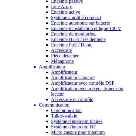
Enceinte passive
Line Array
Enceinte active
Système amplifié compact
Enceinte autonome sur batterie
Enceinte d'installation et ligne 100 V
Enceinte de monitoring
Enceinte Hi-Fi / résidentielle
Enceinte PoE / Dante
Accessoire
Pièce détachée
Mégaphone
Amplificateur
Amplificateur
Amplificateur standard
Amplificateur avec contrôle DSP
Amplificateur avec mixeur, zoneur ou
lecteur
Accessoire et contrôle
Communication
Communication
Talkie-walkie
Système d'intercom filaires
Système d'intercom HF
Micro casque pour intercom