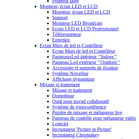
Pointeur laser
Moniteur, écran LED et LCD
Moniteur, écran LED et LCD
Support
Moniteur LED Broadcast
Ecran LED et LCD Professionnel
Téléprompteur
Entretien
Ecran Murs de led et Contrôleur
Ecran Murs de led et Contrôleur
PanneauxLed intérieur ‘’Indoor’’
Panneau Led extérieur ‘’Outdoor’’
Accessoire et supports de fixation
Système NovaStar
Affichage dynamique
Mixage et traitement
Mixage et traitement
Domotique
Outil pour travail collaboratif
Système de visioconférence
Pupitre de mixage et mélangeur live
Panneau de contrôle pour mélangeur vidéo
Logiciel
Incrustateur 'Picture in Picture'
Incrustateur Chromakey