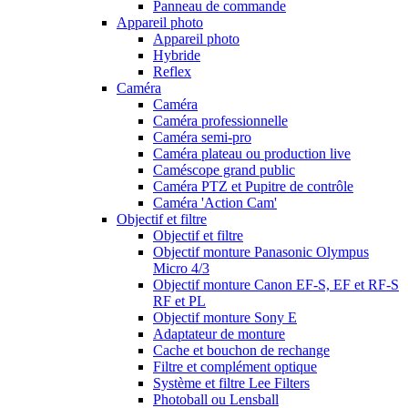
Panneau de commande
Appareil photo
Appareil photo
Hybride
Reflex
Caméra
Caméra
Caméra professionnelle
Caméra semi-pro
Caméra plateau ou production live
Caméscope grand public
Caméra PTZ et Pupitre de contrôle
Caméra 'Action Cam'
Objectif et filtre
Objectif et filtre
Objectif monture Panasonic Olympus
Micro 4/3
Objectif monture Canon EF-S, EF et RF-S
RF et PL
Objectif monture Sony E
Adaptateur de monture
Cache et bouchon de rechange
Filtre et complément optique
Système et filtre Lee Filters
Photoball ou Lensball