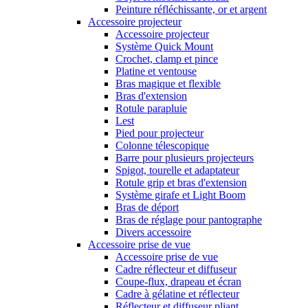
Peinture réfléchissante, or et argent
Accessoire projecteur
Accessoire projecteur
Système Quick Mount
Crochet, clamp et pince
Platine et ventouse
Bras magique et flexible
Bras d'extension
Rotule parapluie
Lest
Pied pour projecteur
Colonne télescopique
Barre pour plusieurs projecteurs
Spigot, tourelle et adaptateur
Rotule grip et bras d'extension
Système girafe et Light Boom
Bras de déport
Bras de réglage pour pantographe
Divers accessoire
Accessoire prise de vue
Accessoire prise de vue
Cadre réflecteur et diffuseur
Coupe-flux, drapeau et écran
Cadre à gélatine et réflecteur
Réflecteur et diffuseur pliant