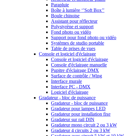
Parapluie
Boîte à lumière ‘’Soft Box’’
Boule chinoise
Assistant pour réflecteur
Polystyrène et support
Fond photo ou vidéo
Support pour fond photo ou vidéo
Systèmes de studio portable
Table de prises de vues
Console et logiciel d'éclairage
Console et logiciel d'éclairage
Console d'éclairage manuelle
Pupitre d'éclairage DMX
Surface de contrôle / Wing
Interface murale
Interface PC - DMX
Logiciel d'éclairage
Gradateur - bloc de puissance
Gradateur - bloc de puissance
Gradateur pour lampes LED
Gradateur pour installation fixe
Gradateur sur rail DIN
Gradateur mono circuit 2 ou 3 kW
Gradateur 4 circuits 2 ou 3 kW
Gradateur avec circuit 5 kW et 10 kW