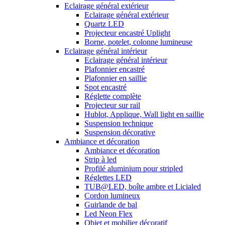
Eclairage général extérieur
Eclairage général extérieur
Quartz LED
Projecteur encastré Uplight
Borne, potelet, colonne lumineuse
Eclairage général intérieur
Eclairage général intérieur
Plafonnier encastré
Plafonnier en saillie
Spot encastré
Réglette complète
Projecteur sur rail
Hublot, Applique, Wall light en saillie
Suspension technique
Suspension décorative
Ambiance et décoration
Ambiance et décoration
Strip à led
Profilé aluminium pour stripled
Réglettes LED
TUB@LED, boîte ambre et Licialed
Cordon lumineux
Guirlande de bal
Led Neon Flex
Objet et mobilier décoratif