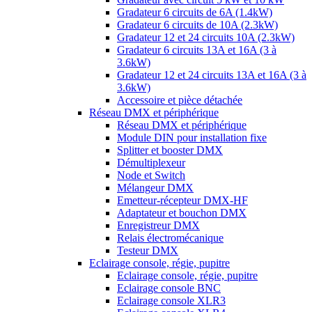
Gradateur 6 circuits de 6A (1.4kW)
Gradateur 6 circuits de 10A (2.3kW)
Gradateur 12 et 24 circuits 10A (2.3kW)
Gradateur 6 circuits 13A et 16A (3 à
3.6kW)
Gradateur 12 et 24 circuits 13A et 16A (3 à
3.6kW)
Accessoire et pièce détachée
Réseau DMX et périphérique
Réseau DMX et périphérique
Module DIN pour installation fixe
Splitter et booster DMX
Démultiplexeur
Node et Switch
Mélangeur DMX
Emetteur-récepteur DMX-HF
Adaptateur et bouchon DMX
Enregistreur DMX
Relais électromécanique
Testeur DMX
Eclairage console, régie, pupitre
Eclairage console, régie, pupitre
Eclairage console BNC
Eclairage console XLR3