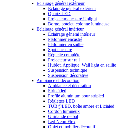
Eclairage général extérieur
Eclairage général extérieur
Quartz LED
Projecteur encastré Uplight
Borne, potelet, colonne lumineuse
Eclairage général intérieur
Eclairage général intérieur
Plafonnier encastré
Plafonnier en saillie
Spot encastré
Réglette complète
Projecteur sur rail
Hublot, Applique, Wall light en saillie
Suspension technique
Suspension décorative
Ambiance et décoration
Ambiance et décoration
Strip à led
Profilé aluminium pour stripled
Réglettes LED
TUB@LED, boîte ambre et Licialed
Cordon lumineux
Guirlande de bal
Led Neon Flex
Objet et mobilier décoratif