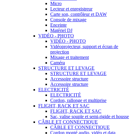
Micro
Lecteur et enregistreur
Carte son, contrôleur et DAW
Console de mixage
Enceinte
Matériel DJ
VIDÉO - PHOTO
VIDÉO - PHOTO
Vidéoprojecteur, support et écran de
projection
Mixage et traitement
Caméra
STRUCTURE ET LEVAGE
STRUCTURE ET LEVAGE
Accessoire structure
Accessoire structure
ELECTRICITÉ
ELECTRICITÉ
Cordon, rallonge et multiprise
FLIGHT, RACK ET SAC
FLIGHT, RACK ET SAC
Sac, valise souple et semi-rigide et housse
CÂBLE ET CONNECTIQUE
CÂBLE ET CONNECTIQUE
Cordon monté audio, vidéo et data