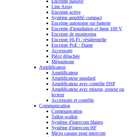
Enceinte passive
Line Array
Enceinte active
Système amplifié compact
Enceinte autonome sur batterie
Enceinte d'installation et ligne 100 V
Enceinte de monitoring
Enceinte Hi-Fi / résidentielle
Enceinte PoE / Dante
Accessoire
Pièce détachée
Mégaphone
Amplificateur
Amplificateur
Amplificateur standard
Amplificateur avec contrôle DSP
Amplificateur avec mixeur, zoneur ou
lecteur
Accessoire et contrôle
Communication
Communication
Talkie-walkie
Système d'intercom filaires
Système d'intercom HF
Micro casque pour intercom