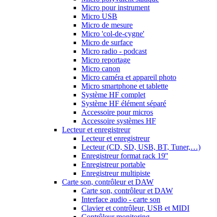
Micro pour instrument
Micro USB
Micro de mesure
Micro 'col-de-cygne'
Micro de surface
Micro radio - podcast
Micro reportage
Micro canon
Micro caméra et appareil photo
Micro smartphone et tablette
Système HF complet
Système HF élément séparé
Accessoire pour micros
Accessoire systèmes HF
Lecteur et enregistreur
Lecteur et enregistreur
Lecteur (CD, SD, USB, BT, Tuner,…)
Enregistreur format rack 19''
Enregistreur portable
Enregistreur multipiste
Carte son, contrôleur et DAW
Carte son, contrôleur et DAW
Interface audio - carte son
Clavier et contrôleur, USB et MIDI
Contrôleur monitoring