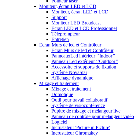
Pointeur laser
Moniteur, écran LED et LCD
Moniteur, écran LED et LCD
Support
Moniteur LED Broadcast
Ecran LED et LCD Professionnel
Téléprompteur
Entretien
Ecran Murs de led et Contrôleur
Ecran Murs de led et Contrôleur
PanneauxLed intérieur ‘’Indoor’’
Panneau Led extérieur ‘’Outdoor’’
Accessoire et supports de fixation
Système NovaStar
Affichage dynamique
Mixage et traitement
Mixage et traitement
Domotique
Outil pour travail collaboratif
Système de visioconférence
Pupitre de mixage et mélangeur live
Panneau de contrôle pour mélangeur vidéo
Logiciel
Incrustateur 'Picture in Picture'
Incrustateur Chromakey