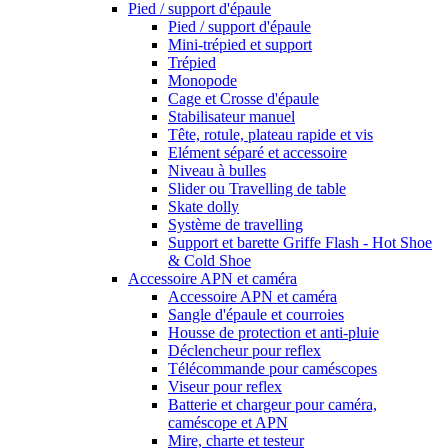
Pied / support d'épaule
Pied / support d'épaule
Mini-trépied et support
Trépied
Monopode
Cage et Crosse d'épaule
Stabilisateur manuel
Tête, rotule, plateau rapide et vis
Elément séparé et accessoire
Niveau à bulles
Slider ou Travelling de table
Skate dolly
Système de travelling
Support et barette Griffe Flash - Hot Shoe
& Cold Shoe
Accessoire APN et caméra
Accessoire APN et caméra
Sangle d'épaule et courroies
Housse de protection et anti-pluie
Déclencheur pour reflex
Télécommande pour caméscopes
Viseur pour reflex
Batterie et chargeur pour caméra,
caméscope et APN
Mire, charte et testeur