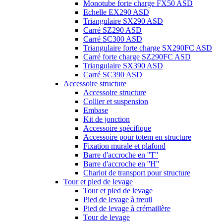
Monotube forte charge FX50 ASD
Echelle EX290 ASD
Triangulaire SX290 ASD
Carré SZ290 ASD
Carré SC300 ASD
Triangulaire forte charge SX290FC ASD
Carré forte charge SZ290FC ASD
Triangulaire SX390 ASD
Carré SC390 ASD
Accessoire structure
Accessoire structure
Collier et suspension
Embase
Kit de jonction
Accessoire spécifique
Accessoire pour totem en structure
Fixation murale et plafond
Barre d'accroche en ''T''
Barre d'accroche en ''H''
Chariot de transport pour structure
Tour et pied de levage
Tour et pied de levage
Pied de levage à treuil
Pied de levage à crémaillère
Tour de levage