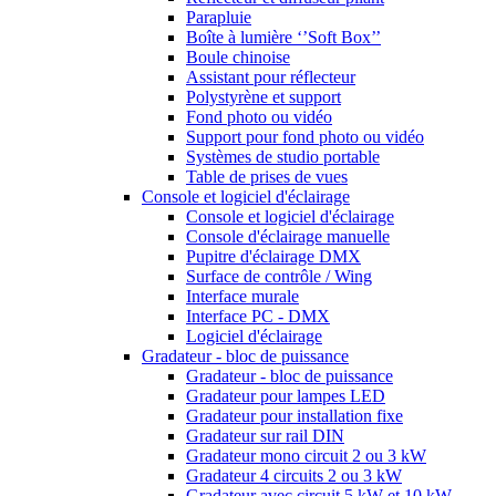
Parapluie
Boîte à lumière ‘’Soft Box’’
Boule chinoise
Assistant pour réflecteur
Polystyrène et support
Fond photo ou vidéo
Support pour fond photo ou vidéo
Systèmes de studio portable
Table de prises de vues
Console et logiciel d'éclairage
Console et logiciel d'éclairage
Console d'éclairage manuelle
Pupitre d'éclairage DMX
Surface de contrôle / Wing
Interface murale
Interface PC - DMX
Logiciel d'éclairage
Gradateur - bloc de puissance
Gradateur - bloc de puissance
Gradateur pour lampes LED
Gradateur pour installation fixe
Gradateur sur rail DIN
Gradateur mono circuit 2 ou 3 kW
Gradateur 4 circuits 2 ou 3 kW
Gradateur avec circuit 5 kW et 10 kW