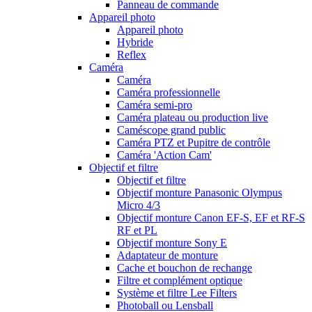
Panneau de commande
Appareil photo
Appareil photo
Hybride
Reflex
Caméra
Caméra
Caméra professionnelle
Caméra semi-pro
Caméra plateau ou production live
Caméscope grand public
Caméra PTZ et Pupitre de contrôle
Caméra 'Action Cam'
Objectif et filtre
Objectif et filtre
Objectif monture Panasonic Olympus
Micro 4/3
Objectif monture Canon EF-S, EF et RF-S
RF et PL
Objectif monture Sony E
Adaptateur de monture
Cache et bouchon de rechange
Filtre et complément optique
Système et filtre Lee Filters
Photoball ou Lensball