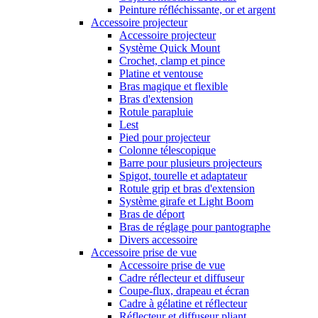
Peinture réfléchissante, or et argent
Accessoire projecteur
Accessoire projecteur
Système Quick Mount
Crochet, clamp et pince
Platine et ventouse
Bras magique et flexible
Bras d'extension
Rotule parapluie
Lest
Pied pour projecteur
Colonne télescopique
Barre pour plusieurs projecteurs
Spigot, tourelle et adaptateur
Rotule grip et bras d'extension
Système girafe et Light Boom
Bras de déport
Bras de réglage pour pantographe
Divers accessoire
Accessoire prise de vue
Accessoire prise de vue
Cadre réflecteur et diffuseur
Coupe-flux, drapeau et écran
Cadre à gélatine et réflecteur
Réflecteur et diffuseur pliant