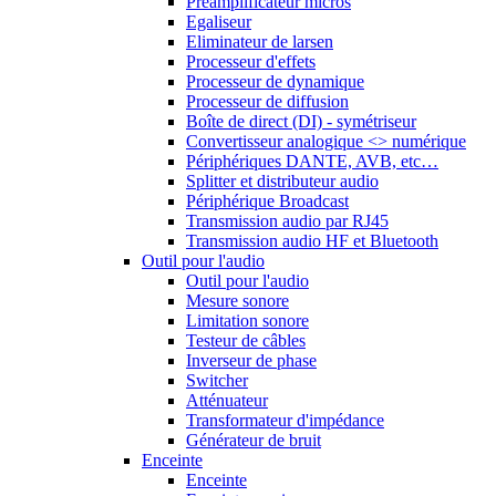
Préamplificateur micros
Egaliseur
Eliminateur de larsen
Processeur d'effets
Processeur de dynamique
Processeur de diffusion
Boîte de direct (DI) - symétriseur
Convertisseur analogique <> numérique
Périphériques DANTE, AVB, etc…
Splitter et distributeur audio
Périphérique Broadcast
Transmission audio par RJ45
Transmission audio HF et Bluetooth
Outil pour l'audio
Outil pour l'audio
Mesure sonore
Limitation sonore
Testeur de câbles
Inverseur de phase
Switcher
Atténuateur
Transformateur d'impédance
Générateur de bruit
Enceinte
Enceinte