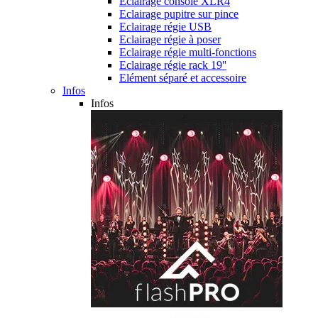
Eclairage console XLR4
Eclairage pupitre sur pince
Eclairage régie USB
Eclairage régie à poser
Eclairage régie multi-fonctions
Eclairage régie rack 19''
Elément séparé et accessoire
Infos
Infos