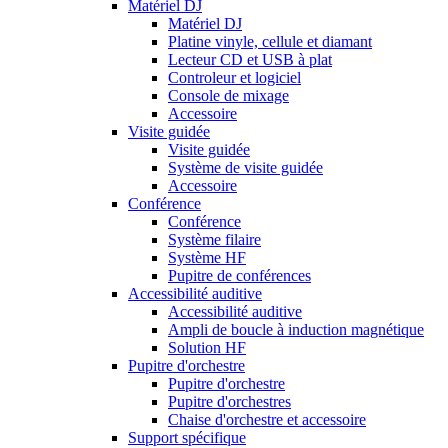
Matériel DJ
Matériel DJ
Platine vinyle, cellule et diamant
Lecteur CD et USB à plat
Controleur et logiciel
Console de mixage
Accessoire
Visite guidée
Visite guidée
Système de visite guidée
Accessoire
Conférence
Conférence
Système filaire
Système HF
Pupitre de conférences
Accessibilité auditive
Accessibilité auditive
Ampli de boucle à induction magnétique
Solution HF
Pupitre d'orchestre
Pupitre d'orchestre
Pupitre d'orchestres
Chaise d'orchestre et accessoire
Support spécifique