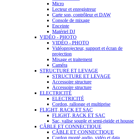
Micro
Lecteur et enregistreur
Carte son, contrôleur et DAW
Console de mixage
Enceinte
Matériel DJ
VIDÉO - PHOTO
VIDÉO - PHOTO
Vidéoprojecteur, support et écran de
projection
Mixage et traitement
Caméra
STRUCTURE ET LEVAGE
STRUCTURE ET LEVAGE
Accessoire structure
Accessoire structure
ELECTRICITÉ
ELECTRICITÉ
Cordon, rallonge et multiprise
FLIGHT, RACK ET SAC
FLIGHT, RACK ET SAC
Sac, valise souple et semi-rigide et housse
CÂBLE ET CONNECTIQUE
CÂBLE ET CONNECTIQUE
Cordon monté audio, vidéo et data