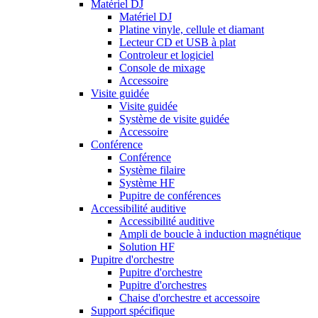
Matériel DJ
Matériel DJ
Platine vinyle, cellule et diamant
Lecteur CD et USB à plat
Controleur et logiciel
Console de mixage
Accessoire
Visite guidée
Visite guidée
Système de visite guidée
Accessoire
Conférence
Conférence
Système filaire
Système HF
Pupitre de conférences
Accessibilité auditive
Accessibilité auditive
Ampli de boucle à induction magnétique
Solution HF
Pupitre d'orchestre
Pupitre d'orchestre
Pupitre d'orchestres
Chaise d'orchestre et accessoire
Support spécifique