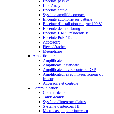
Enceinte passive
Line Array
Enceinte active
Système amplifié compact
Enceinte autonome sur batterie
Enceinte d'installation et ligne 100 V
Enceinte de monitoring
Enceinte Hi-Fi / résidentielle
Enceinte PoE / Dante
Accessoire
Pièce détachée
Mégaphone
Amplificateur
Amplificateur
Amplificateur standard
Amplificateur avec contrôle DSP
Amplificateur avec mixeur, zoneur ou
lecteur
Accessoire et contrôle
Communication
Communication
Talkie-walkie
Système d'intercom filaires
Système d'intercom HF
Micro casque pour intercom