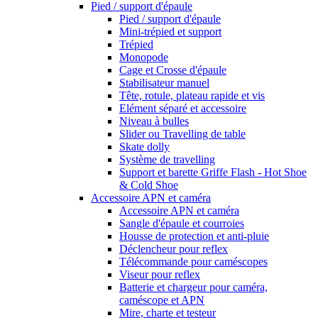
Pied / support d'épaule
Pied / support d'épaule
Mini-trépied et support
Trépied
Monopode
Cage et Crosse d'épaule
Stabilisateur manuel
Tête, rotule, plateau rapide et vis
Elément séparé et accessoire
Niveau à bulles
Slider ou Travelling de table
Skate dolly
Système de travelling
Support et barette Griffe Flash - Hot Shoe
& Cold Shoe
Accessoire APN et caméra
Accessoire APN et caméra
Sangle d'épaule et courroies
Housse de protection et anti-pluie
Déclencheur pour reflex
Télécommande pour caméscopes
Viseur pour reflex
Batterie et chargeur pour caméra,
caméscope et APN
Mire, charte et testeur