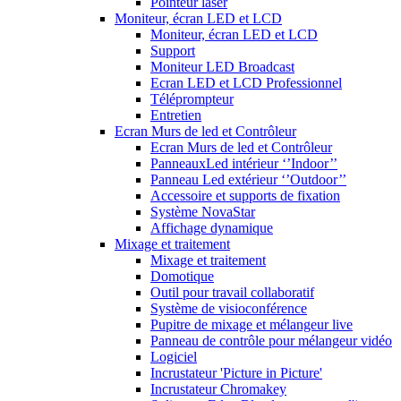
Pointeur laser
Moniteur, écran LED et LCD
Moniteur, écran LED et LCD
Support
Moniteur LED Broadcast
Ecran LED et LCD Professionnel
Téléprompteur
Entretien
Ecran Murs de led et Contrôleur
Ecran Murs de led et Contrôleur
PanneauxLed intérieur ‘’Indoor’’
Panneau Led extérieur ‘’Outdoor’’
Accessoire et supports de fixation
Système NovaStar
Affichage dynamique
Mixage et traitement
Mixage et traitement
Domotique
Outil pour travail collaboratif
Système de visioconférence
Pupitre de mixage et mélangeur live
Panneau de contrôle pour mélangeur vidéo
Logiciel
Incrustateur 'Picture in Picture'
Incrustateur Chromakey