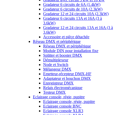
Gradateur 6 circuits de 6A (1.4kW)
Gradateur 6 circuits de 10A (2.3kW)
Gradateur 12 et 24 circuits 10A (2.3kW)
Gradateur 6 circuits 13A et 16A (3 à
3.6kW)
Gradateur 12 et 24 circuits 13A et 16A (3 à
3.6kW)
Accessoire et pièce détachée
Réseau DMX et périphérique
Réseau DMX et périphérique
Module DIN pour installation fixe
Splitter et booster DMX
Démultiplexeur
Node et Switch
Mélangeur DMX
Emetteur-récepteur DMX-HF
Adaptateur et bouchon DMX
Enregistreur DMX
Relais électromécanique
Testeur DMX
Eclairage console, régie, pupitre
Eclairage console, régie, pupitre
Eclairage console BNC
Eclairage console XLR3