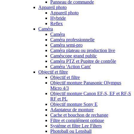
Panneau de commande
Appareil photo
Appareil photo
Hybride
Reflex
Caméra
Caméra
Caméra professionnelle
Caméra semi-pro
Caméra plateau ou production live
Caméscope grand public
Caméra PTZ et Pupitre de contrôle
Caméra 'Action Cam'
Objectif et filtre
Objectif et filtre
Objectif monture Panasonic Olympus
Micro 4/3
Objectif monture Canon EF-S, EF et RF-S
RF et PL
Objectif monture Sony E
Adaptateur de monture
Cache et bouchon de rechange
Filtre et complément optique
Système et filtre Lee Filters
Photoball ou Lensball