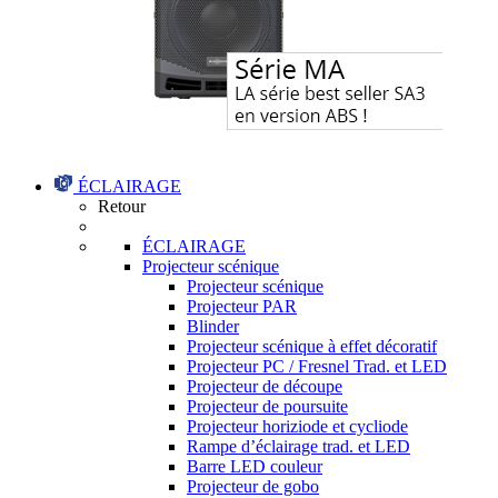
ÉCLAIRAGE
Retour
ÉCLAIRAGE
Projecteur scénique
Projecteur scénique
Projecteur PAR
Blinder
Projecteur scénique à effet décoratif
Projecteur PC / Fresnel Trad. et LED
Projecteur de découpe
Projecteur de poursuite
Projecteur horiziode et cycliode
Rampe d’éclairage trad. et LED
Barre LED couleur
Projecteur de gobo