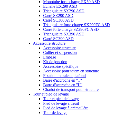
Monotube forte charge FX50 ASD
Echelle EX290 ASD
Triangulaire SX290 ASD
Carré SZ290 ASD
Carré SC300 ASD
Triangulaire forte charge SX290FC ASD
Carré forte charge SZ290FC ASD
Triangulaire SX390 ASD
Carré SC390 ASD
Accessoire structure
Accessoire structure
Collier et suspension
Embase
Kit de jonction
Accessoire spécifique
Accessoire pour totem en structure
Fixation murale et plafond
Barre d'accroche en ''T''
Barre d'accroche en ''H''
Chariot de transport pour structure
Tour et pied de levage
Tour et pied de levage
Pied de levage à treuil
Pied de levage à crémaillère
Tour de levage