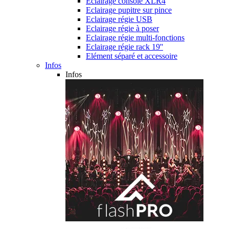
Eclairage console XLR4
Eclairage pupitre sur pince
Eclairage régie USB
Eclairage régie à poser
Eclairage régie multi-fonctions
Eclairage régie rack 19''
Elément séparé et accessoire
Infos
Infos