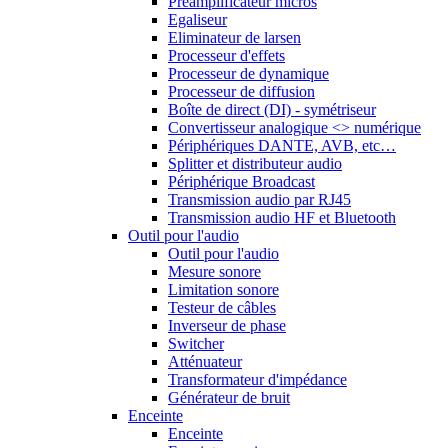
Préamplificateur micros
Egaliseur
Eliminateur de larsen
Processeur d'effets
Processeur de dynamique
Processeur de diffusion
Boîte de direct (DI) - symétriseur
Convertisseur analogique <> numérique
Périphériques DANTE, AVB, etc…
Splitter et distributeur audio
Périphérique Broadcast
Transmission audio par RJ45
Transmission audio HF et Bluetooth
Outil pour l'audio
Outil pour l'audio
Mesure sonore
Limitation sonore
Testeur de câbles
Inverseur de phase
Switcher
Atténuateur
Transformateur d'impédance
Générateur de bruit
Enceinte
Enceinte