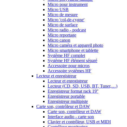
Micro pour instrument
Micro USB
Micro de mesure
Micro 'col-de-cygne'
Micro de surface
Micro radio - podcast
Micro reportage
Micro canon
Micro caméra et appareil photo
Micro smartphone et tablette
Système HF complet
Système HF élément séparé
Accessoire pour micros
Accessoire systèmes HF
Lecteur et enregistreur
Lecteur et enregistreur
Lecteur (CD, SD, USB, BT, Tuner,…)
Enregistreur format rack 19''
Enregistreur portable
Enregistreur multipiste
Carte son, contrôleur et DAW
Carte son, contrôleur et DAW
Interface audio - carte son
Clavier et contrôleur, USB et MIDI
Contrôleur monitoring