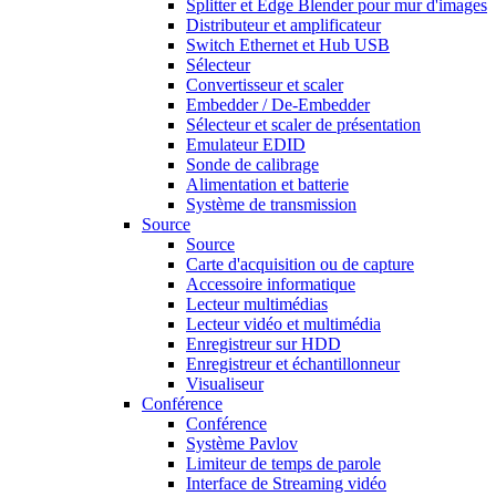
Splitter et Edge Blender pour mur d'images
Distributeur et amplificateur
Switch Ethernet et Hub USB
Sélecteur
Convertisseur et scaler
Embedder / De-Embedder
Sélecteur et scaler de présentation
Emulateur EDID
Sonde de calibrage
Alimentation et batterie
Système de transmission
Source
Source
Carte d'acquisition ou de capture
Accessoire informatique
Lecteur multimédias
Lecteur vidéo et multimédia
Enregistreur sur HDD
Enregistreur et échantillonneur
Visualiseur
Conférence
Conférence
Système Pavlov
Limiteur de temps de parole
Interface de Streaming vidéo