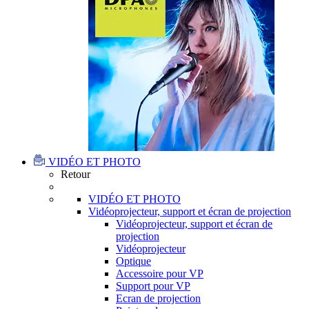
VIDÉO ET PHOTO
Retour
VIDÉO ET PHOTO
Vidéoprojecteur, support et écran de projection
Vidéoprojecteur, support et écran de
projection
Vidéoprojecteur
Optique
Accessoire pour VP
Support pour VP
Ecran de projection