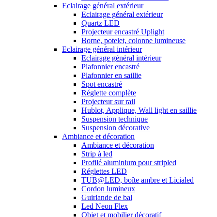
Eclairage général extérieur
Eclairage général extérieur
Quartz LED
Projecteur encastré Uplight
Borne, potelet, colonne lumineuse
Eclairage général intérieur
Eclairage général intérieur
Plafonnier encastré
Plafonnier en saillie
Spot encastré
Réglette complète
Projecteur sur rail
Hublot, Applique, Wall light en saillie
Suspension technique
Suspension décorative
Ambiance et décoration
Ambiance et décoration
Strip à led
Profilé aluminium pour stripled
Réglettes LED
TUB@LED, boîte ambre et Licialed
Cordon lumineux
Guirlande de bal
Led Neon Flex
Objet et mobilier décoratif