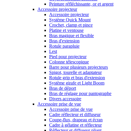
Peinture réfléchissante, or et argent
Accessoire projecteur
Accessoire projecteur
Système Quick Mount
Crochet, clamp et pince
Platine et ventouse
Bras magique et flexible
Bras d'extension
Rotule parapluie
Lest
Pied pour projecteur
Colonne télescopique
Barre pour plusieurs projecteurs
Spigot, tourelle et adaptateur
Rotule grip et bras d'extension
Système girafe et Light Boom
Bras de déport
Bras de réglage pour pantographe
Divers accessoire
Accessoire prise de vue
Accessoire prise de vue
Cadre réflecteur et diffuseur
Coupe-flux, drapeau et écran
Cadre à gélatine et réflecteur
Réflecteur et diffuseur pliant