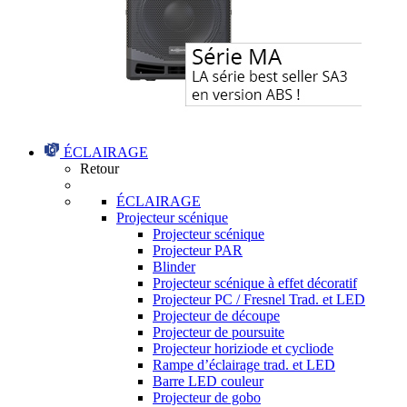
ÉCLAIRAGE
Retour
ÉCLAIRAGE
Projecteur scénique
Projecteur scénique
Projecteur PAR
Blinder
Projecteur scénique à effet décoratif
Projecteur PC / Fresnel Trad. et LED
Projecteur de découpe
Projecteur de poursuite
Projecteur horiziode et cycliode
Rampe d’éclairage trad. et LED
Barre LED couleur
Projecteur de gobo