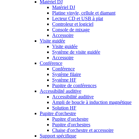
Matériel DJ
Matériel DJ
Platine vinyle, cellule et diamant
Lecteur CD et USB à plat
Controleur et logiciel
Console de mixage
Accessoire
Visite guidée
Visite guidée
Système de visite guidée
Accessoire
Conférence
Conférence
Système filaire
Système HF
Pupitre de conférences
Accessibilité auditive
Accessibilité auditive
Ampli de boucle à induction magnétique
Solution HF
Pupitre d'orchestre
Pupitre d'orchestre
Pupitre d'orchestres
Chaise d'orchestre et accessoire
Support spécifique