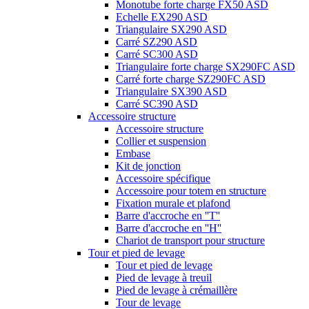
Monotube forte charge FX50 ASD
Echelle EX290 ASD
Triangulaire SX290 ASD
Carré SZ290 ASD
Carré SC300 ASD
Triangulaire forte charge SX290FC ASD
Carré forte charge SZ290FC ASD
Triangulaire SX390 ASD
Carré SC390 ASD
Accessoire structure
Accessoire structure
Collier et suspension
Embase
Kit de jonction
Accessoire spécifique
Accessoire pour totem en structure
Fixation murale et plafond
Barre d'accroche en ''T''
Barre d'accroche en ''H''
Chariot de transport pour structure
Tour et pied de levage
Tour et pied de levage
Pied de levage à treuil
Pied de levage à crémaillère
Tour de levage