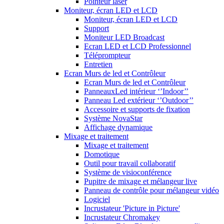
Pointeur laser
Moniteur, écran LED et LCD
Moniteur, écran LED et LCD
Support
Moniteur LED Broadcast
Ecran LED et LCD Professionnel
Téléprompteur
Entretien
Ecran Murs de led et Contrôleur
Ecran Murs de led et Contrôleur
PanneauxLed intérieur ‘’Indoor’’
Panneau Led extérieur ‘’Outdoor’’
Accessoire et supports de fixation
Système NovaStar
Affichage dynamique
Mixage et traitement
Mixage et traitement
Domotique
Outil pour travail collaboratif
Système de visioconférence
Pupitre de mixage et mélangeur live
Panneau de contrôle pour mélangeur vidéo
Logiciel
Incrustateur 'Picture in Picture'
Incrustateur Chromakey