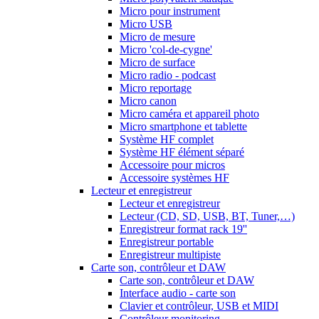
Micro pour instrument
Micro USB
Micro de mesure
Micro 'col-de-cygne'
Micro de surface
Micro radio - podcast
Micro reportage
Micro canon
Micro caméra et appareil photo
Micro smartphone et tablette
Système HF complet
Système HF élément séparé
Accessoire pour micros
Accessoire systèmes HF
Lecteur et enregistreur
Lecteur et enregistreur
Lecteur (CD, SD, USB, BT, Tuner,…)
Enregistreur format rack 19''
Enregistreur portable
Enregistreur multipiste
Carte son, contrôleur et DAW
Carte son, contrôleur et DAW
Interface audio - carte son
Clavier et contrôleur, USB et MIDI
Contrôleur monitoring