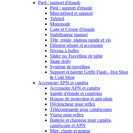
Pied / support d'épaule
Pied / support d'épaule
Mini-trépied et support
Trépied
Monopode
Cage et Crosse d'épaule
Stabilisateur manuel
Tête, rotule, plateau rapide et vis
Elément séparé et accessoire
Niveau à bulles
Slider ou Travelling de table
Skate dolly
Système de travelling
Support et barette Griffe Flash - Hot Shoe
& Cold Shoe
Accessoire APN et caméra
Accessoire APN et caméra
Sangle d'épaule et courroies
Housse de protection et anti-pluie
Déclencheur pour reflex
Télécommande pour caméscopes
Viseur pour reflex
Batterie et chargeur pour caméra,
caméscope et APN
Mire, charte et testeur