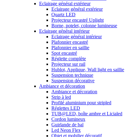
Eclairage général extérieur
Eclairage général extérieur
Quartz LED
Projecteur encastré Uplight
Borne, potelet, colonne lumineuse
Eclairage général intérieur
Eclairage général intérieur
Plafonnier encastré
Plafonnier en saillie
Spot encastré
Réglette complète
Projecteur sur rail
Hublot, Applique, Wall light en saillie
Suspension technique
Suspension décorative
Ambiance et décoration
Ambiance et décoration
Strip à led
Profilé aluminium pour stripled
Réglettes LED
TUB@LED, boîte ambre et Licialed
Cordon lumineux
Guirlande de bal
Led Neon Flex
Objet et mobilier décoratif