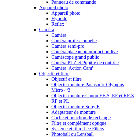
Panneau de commande
Appareil photo
Appareil photo
Hybride
Reflex
Caméra
Caméra
Caméra professionnelle
Caméra semi-pro
Caméra plateau ou production live
Caméscope grand public
Caméra PTZ et Pupitre de contrôle
Caméra 'Action Cam'
Objectif et filtre
Objectif et filtre
Objectif monture Panasonic Olympus
Micro 4/3
Objectif monture Canon EF-S, EF et RF-S
RF et PL
Objectif monture Sony E
Adaptateur de monture
Cache et bouchon de rechange
Filtre et complément optique
Système et filtre Lee Filters
Photoball ou Lensball