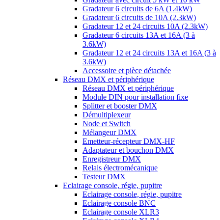
Gradateur 6 circuits de 6A (1.4kW)
Gradateur 6 circuits de 10A (2.3kW)
Gradateur 12 et 24 circuits 10A (2.3kW)
Gradateur 6 circuits 13A et 16A (3 à
3.6kW)
Gradateur 12 et 24 circuits 13A et 16A (3 à
3.6kW)
Accessoire et pièce détachée
Réseau DMX et périphérique
Réseau DMX et périphérique
Module DIN pour installation fixe
Splitter et booster DMX
Démultiplexeur
Node et Switch
Mélangeur DMX
Emetteur-récepteur DMX-HF
Adaptateur et bouchon DMX
Enregistreur DMX
Relais électromécanique
Testeur DMX
Eclairage console, régie, pupitre
Eclairage console, régie, pupitre
Eclairage console BNC
Eclairage console XLR3