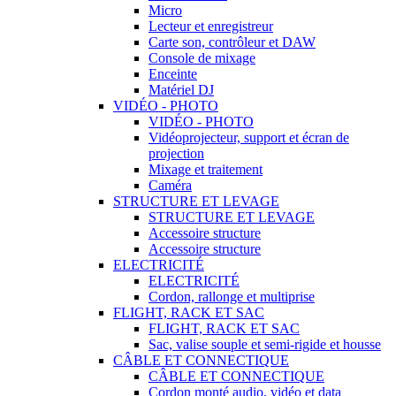
Micro
Lecteur et enregistreur
Carte son, contrôleur et DAW
Console de mixage
Enceinte
Matériel DJ
VIDÉO - PHOTO
VIDÉO - PHOTO
Vidéoprojecteur, support et écran de
projection
Mixage et traitement
Caméra
STRUCTURE ET LEVAGE
STRUCTURE ET LEVAGE
Accessoire structure
Accessoire structure
ELECTRICITÉ
ELECTRICITÉ
Cordon, rallonge et multiprise
FLIGHT, RACK ET SAC
FLIGHT, RACK ET SAC
Sac, valise souple et semi-rigide et housse
CÂBLE ET CONNECTIQUE
CÂBLE ET CONNECTIQUE
Cordon monté audio, vidéo et data