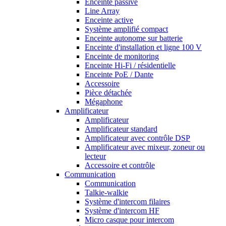
Enceinte passive
Line Array
Enceinte active
Système amplifié compact
Enceinte autonome sur batterie
Enceinte d'installation et ligne 100 V
Enceinte de monitoring
Enceinte Hi-Fi / résidentielle
Enceinte PoE / Dante
Accessoire
Pièce détachée
Mégaphone
Amplificateur
Amplificateur
Amplificateur standard
Amplificateur avec contrôle DSP
Amplificateur avec mixeur, zoneur ou
lecteur
Accessoire et contrôle
Communication
Communication
Talkie-walkie
Système d'intercom filaires
Système d'intercom HF
Micro casque pour intercom