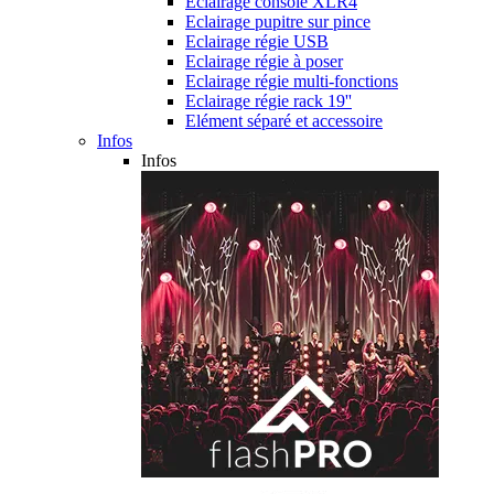
Eclairage console XLR4
Eclairage pupitre sur pince
Eclairage régie USB
Eclairage régie à poser
Eclairage régie multi-fonctions
Eclairage régie rack 19''
Elément séparé et accessoire
Infos
Infos