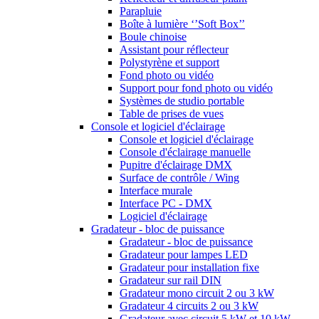
Parapluie
Boîte à lumière ‘’Soft Box’’
Boule chinoise
Assistant pour réflecteur
Polystyrène et support
Fond photo ou vidéo
Support pour fond photo ou vidéo
Systèmes de studio portable
Table de prises de vues
Console et logiciel d'éclairage
Console et logiciel d'éclairage
Console d'éclairage manuelle
Pupitre d'éclairage DMX
Surface de contrôle / Wing
Interface murale
Interface PC - DMX
Logiciel d'éclairage
Gradateur - bloc de puissance
Gradateur - bloc de puissance
Gradateur pour lampes LED
Gradateur pour installation fixe
Gradateur sur rail DIN
Gradateur mono circuit 2 ou 3 kW
Gradateur 4 circuits 2 ou 3 kW
Gradateur avec circuit 5 kW et 10 kW