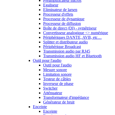
Préamplificateur micros
Egaliseur
Eliminateur de larsen
Processeur d'effets
Processeur de dynamique
Processeur de diffusion
Boîte de direct (DI) - symétriseur
Convertisseur analogique <> numérique
Périphériques DANTE, AVB, etc…
Splitter et distributeur audio
Périphérique Broadcast
Transmission audio par RJ45
Transmission audio HF et Bluetooth
Outil pour l'audio
Outil pour l'audio
Mesure sonore
Limitation sonore
Testeur de câbles
Inverseur de phase
Switcher
Atténuateur
Transformateur d'impédance
Générateur de bruit
Enceinte
Enceinte