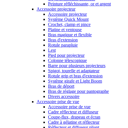
Peinture réfléchissante, or et argent
Accessoire projecteur
Accessoire projecteur
Système Quick Mount
Crochet, clamp et pince
Platine et ventouse
Bras magique et flexible
Bras d'extension
Rotule parapluie
Lest
Pied pour projecteur
Colonne télescopique
Barre pour plusieurs projecteurs
Spigot, tourelle et adaptateur
Rotule grip et bras d'extension
Système girafe et Light Boom
Bras de déport
Bras de réglage pour pantographe
Divers accessoire
Accessoire prise de vue
Accessoire prise de vue
Cadre réflecteur et diffuseur
Coupe-flux, drapeau et écran
Cadre à gélatine et réflecteur
Réflecteur et diffuseur pliant