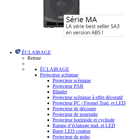
ÉCLAIRAGE
Retour
ÉCLAIRAGE
Projecteur scénique
Projecteur scénique
Projecteur PAR
Blinder
Projecteur scénique à effet décoratif
Projecteur PC / Fresnel Trad. et LED
Projecteur de découpe
Projecteur de poursuite
Projecteur horiziode et cycliode
Rampe d’éclairage trad. et LED
Barre LED couleur
Projecteur de gobo