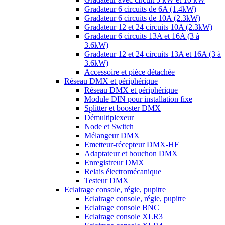
Gradateur 6 circuits de 6A (1.4kW)
Gradateur 6 circuits de 10A (2.3kW)
Gradateur 12 et 24 circuits 10A (2.3kW)
Gradateur 6 circuits 13A et 16A (3 à
3.6kW)
Gradateur 12 et 24 circuits 13A et 16A (3 à
3.6kW)
Accessoire et pièce détachée
Réseau DMX et périphérique
Réseau DMX et périphérique
Module DIN pour installation fixe
Splitter et booster DMX
Démultiplexeur
Node et Switch
Mélangeur DMX
Emetteur-récepteur DMX-HF
Adaptateur et bouchon DMX
Enregistreur DMX
Relais électromécanique
Testeur DMX
Eclairage console, régie, pupitre
Eclairage console, régie, pupitre
Eclairage console BNC
Eclairage console XLR3