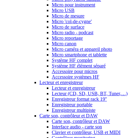
Micro pour instrument
Micro USB
Micro de mesure
Micro 'col-de-cygne'
Micro de surface
Micro radio - podcast
Micro reportage
Micro canon
Micro caméra et appareil photo
Micro smartphone et tablette
Système HF complet
Système HF élément séparé
Accessoire pour micros
Accessoire systèmes HF
Lecteur et enregistreur
Lecteur et enregistreur
Lecteur (CD, SD, USB, BT, Tuner,…)
Enregistreur format rack 19''
Enregistreur portable
Enregistreur multipiste
Carte son, contrôleur et DAW
Carte son, contrôleur et DAW
Interface audio - carte son
Clavier et contrôleur, USB et MIDI
Contrôleur monitoring