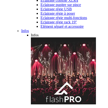
Eclairage console XLR4
Eclairage pupitre sur pince
Eclairage régie USB
Eclairage régie à poser
Eclairage régie multi-fonctions
Eclairage régie rack 19''
Elément séparé et accessoire
Infos
Infos