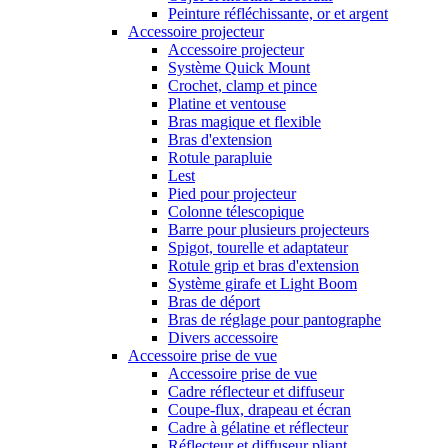
Peinture réfléchissante, or et argent
Accessoire projecteur
Accessoire projecteur
Système Quick Mount
Crochet, clamp et pince
Platine et ventouse
Bras magique et flexible
Bras d'extension
Rotule parapluie
Lest
Pied pour projecteur
Colonne télescopique
Barre pour plusieurs projecteurs
Spigot, tourelle et adaptateur
Rotule grip et bras d'extension
Système girafe et Light Boom
Bras de déport
Bras de réglage pour pantographe
Divers accessoire
Accessoire prise de vue
Accessoire prise de vue
Cadre réflecteur et diffuseur
Coupe-flux, drapeau et écran
Cadre à gélatine et réflecteur
Réflecteur et diffuseur pliant