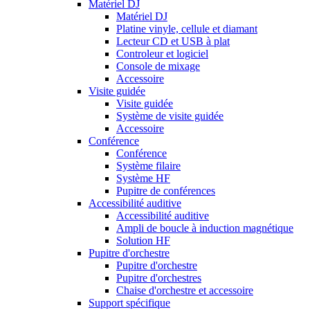
Matériel DJ
Matériel DJ
Platine vinyle, cellule et diamant
Lecteur CD et USB à plat
Controleur et logiciel
Console de mixage
Accessoire
Visite guidée
Visite guidée
Système de visite guidée
Accessoire
Conférence
Conférence
Système filaire
Système HF
Pupitre de conférences
Accessibilité auditive
Accessibilité auditive
Ampli de boucle à induction magnétique
Solution HF
Pupitre d'orchestre
Pupitre d'orchestre
Pupitre d'orchestres
Chaise d'orchestre et accessoire
Support spécifique