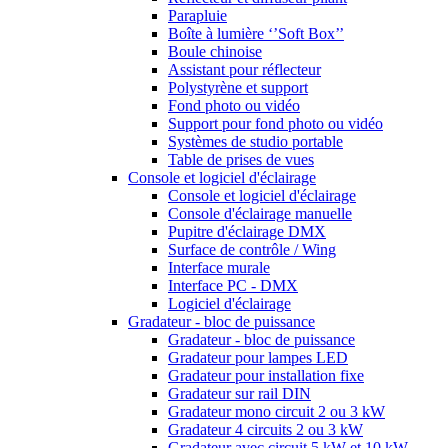
Parapluie
Boîte à lumière ‘’Soft Box’’
Boule chinoise
Assistant pour réflecteur
Polystyrène et support
Fond photo ou vidéo
Support pour fond photo ou vidéo
Systèmes de studio portable
Table de prises de vues
Console et logiciel d'éclairage
Console et logiciel d'éclairage
Console d'éclairage manuelle
Pupitre d'éclairage DMX
Surface de contrôle / Wing
Interface murale
Interface PC - DMX
Logiciel d'éclairage
Gradateur - bloc de puissance
Gradateur - bloc de puissance
Gradateur pour lampes LED
Gradateur pour installation fixe
Gradateur sur rail DIN
Gradateur mono circuit 2 ou 3 kW
Gradateur 4 circuits 2 ou 3 kW
Gradateur avec circuit 5 kW et 10 kW