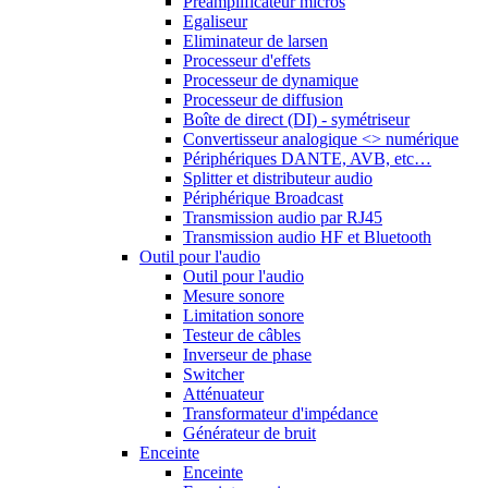
Préamplificateur micros
Egaliseur
Eliminateur de larsen
Processeur d'effets
Processeur de dynamique
Processeur de diffusion
Boîte de direct (DI) - symétriseur
Convertisseur analogique <> numérique
Périphériques DANTE, AVB, etc…
Splitter et distributeur audio
Périphérique Broadcast
Transmission audio par RJ45
Transmission audio HF et Bluetooth
Outil pour l'audio
Outil pour l'audio
Mesure sonore
Limitation sonore
Testeur de câbles
Inverseur de phase
Switcher
Atténuateur
Transformateur d'impédance
Générateur de bruit
Enceinte
Enceinte