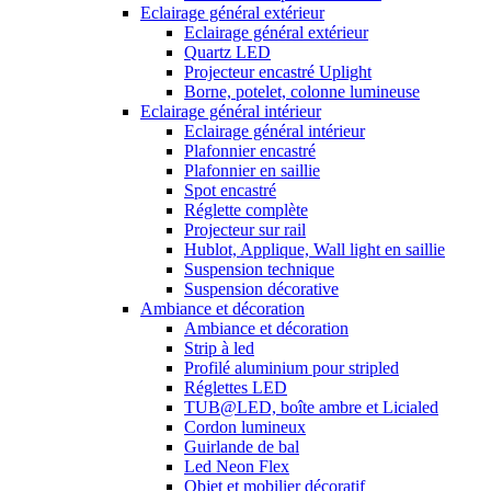
Eclairage général extérieur
Eclairage général extérieur
Quartz LED
Projecteur encastré Uplight
Borne, potelet, colonne lumineuse
Eclairage général intérieur
Eclairage général intérieur
Plafonnier encastré
Plafonnier en saillie
Spot encastré
Réglette complète
Projecteur sur rail
Hublot, Applique, Wall light en saillie
Suspension technique
Suspension décorative
Ambiance et décoration
Ambiance et décoration
Strip à led
Profilé aluminium pour stripled
Réglettes LED
TUB@LED, boîte ambre et Licialed
Cordon lumineux
Guirlande de bal
Led Neon Flex
Objet et mobilier décoratif