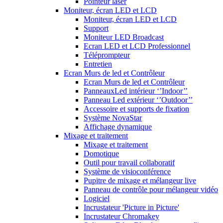
Pointeur laser
Moniteur, écran LED et LCD
Moniteur, écran LED et LCD
Support
Moniteur LED Broadcast
Ecran LED et LCD Professionnel
Téléprompteur
Entretien
Ecran Murs de led et Contrôleur
Ecran Murs de led et Contrôleur
PanneauxLed intérieur ‘’Indoor’’
Panneau Led extérieur ‘’Outdoor’’
Accessoire et supports de fixation
Système NovaStar
Affichage dynamique
Mixage et traitement
Mixage et traitement
Domotique
Outil pour travail collaboratif
Système de visioconférence
Pupitre de mixage et mélangeur live
Panneau de contrôle pour mélangeur vidéo
Logiciel
Incrustateur 'Picture in Picture'
Incrustateur Chromakey