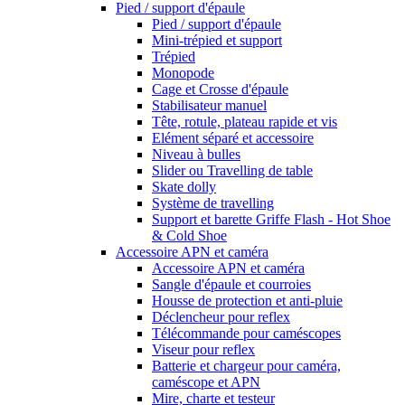
Pied / support d'épaule
Pied / support d'épaule
Mini-trépied et support
Trépied
Monopode
Cage et Crosse d'épaule
Stabilisateur manuel
Tête, rotule, plateau rapide et vis
Elément séparé et accessoire
Niveau à bulles
Slider ou Travelling de table
Skate dolly
Système de travelling
Support et barette Griffe Flash - Hot Shoe
& Cold Shoe
Accessoire APN et caméra
Accessoire APN et caméra
Sangle d'épaule et courroies
Housse de protection et anti-pluie
Déclencheur pour reflex
Télécommande pour caméscopes
Viseur pour reflex
Batterie et chargeur pour caméra,
caméscope et APN
Mire, charte et testeur