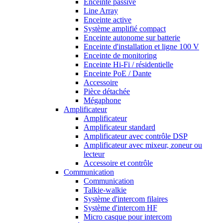
Enceinte passive
Line Array
Enceinte active
Système amplifié compact
Enceinte autonome sur batterie
Enceinte d'installation et ligne 100 V
Enceinte de monitoring
Enceinte Hi-Fi / résidentielle
Enceinte PoE / Dante
Accessoire
Pièce détachée
Mégaphone
Amplificateur
Amplificateur
Amplificateur standard
Amplificateur avec contrôle DSP
Amplificateur avec mixeur, zoneur ou
lecteur
Accessoire et contrôle
Communication
Communication
Talkie-walkie
Système d'intercom filaires
Système d'intercom HF
Micro casque pour intercom