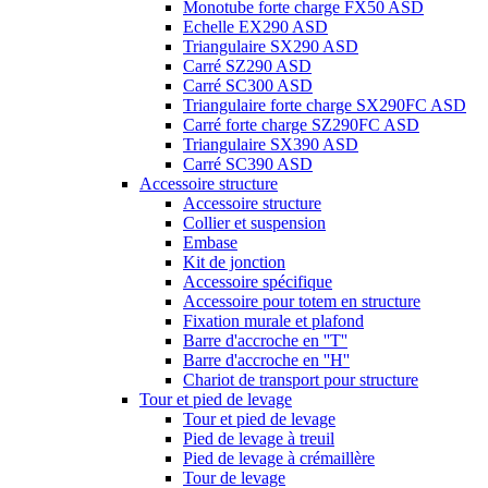
Monotube forte charge FX50 ASD
Echelle EX290 ASD
Triangulaire SX290 ASD
Carré SZ290 ASD
Carré SC300 ASD
Triangulaire forte charge SX290FC ASD
Carré forte charge SZ290FC ASD
Triangulaire SX390 ASD
Carré SC390 ASD
Accessoire structure
Accessoire structure
Collier et suspension
Embase
Kit de jonction
Accessoire spécifique
Accessoire pour totem en structure
Fixation murale et plafond
Barre d'accroche en ''T''
Barre d'accroche en ''H''
Chariot de transport pour structure
Tour et pied de levage
Tour et pied de levage
Pied de levage à treuil
Pied de levage à crémaillère
Tour de levage