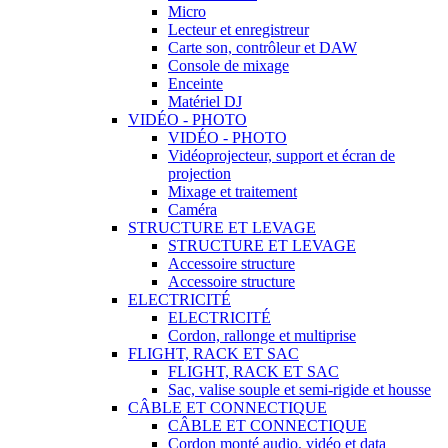
Micro
Lecteur et enregistreur
Carte son, contrôleur et DAW
Console de mixage
Enceinte
Matériel DJ
VIDÉO - PHOTO
VIDÉO - PHOTO
Vidéoprojecteur, support et écran de
projection
Mixage et traitement
Caméra
STRUCTURE ET LEVAGE
STRUCTURE ET LEVAGE
Accessoire structure
Accessoire structure
ELECTRICITÉ
ELECTRICITÉ
Cordon, rallonge et multiprise
FLIGHT, RACK ET SAC
FLIGHT, RACK ET SAC
Sac, valise souple et semi-rigide et housse
CÂBLE ET CONNECTIQUE
CÂBLE ET CONNECTIQUE
Cordon monté audio, vidéo et data