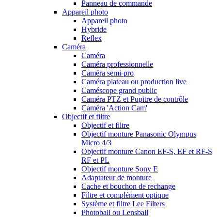
Panneau de commande
Appareil photo
Appareil photo
Hybride
Reflex
Caméra
Caméra
Caméra professionnelle
Caméra semi-pro
Caméra plateau ou production live
Caméscope grand public
Caméra PTZ et Pupitre de contrôle
Caméra 'Action Cam'
Objectif et filtre
Objectif et filtre
Objectif monture Panasonic Olympus
Micro 4/3
Objectif monture Canon EF-S, EF et RF-S
RF et PL
Objectif monture Sony E
Adaptateur de monture
Cache et bouchon de rechange
Filtre et complément optique
Système et filtre Lee Filters
Photoball ou Lensball