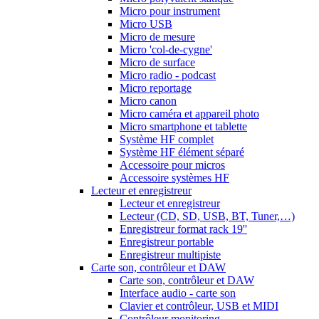
Micro pour instrument
Micro USB
Micro de mesure
Micro 'col-de-cygne'
Micro de surface
Micro radio - podcast
Micro reportage
Micro canon
Micro caméra et appareil photo
Micro smartphone et tablette
Système HF complet
Système HF élément séparé
Accessoire pour micros
Accessoire systèmes HF
Lecteur et enregistreur
Lecteur et enregistreur
Lecteur (CD, SD, USB, BT, Tuner,…)
Enregistreur format rack 19''
Enregistreur portable
Enregistreur multipiste
Carte son, contrôleur et DAW
Carte son, contrôleur et DAW
Interface audio - carte son
Clavier et contrôleur, USB et MIDI
Contrôleur monitoring