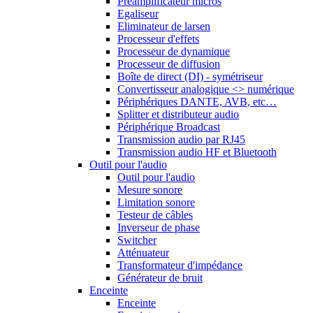
Préamplificateur micros
Egaliseur
Eliminateur de larsen
Processeur d'effets
Processeur de dynamique
Processeur de diffusion
Boîte de direct (DI) - symétriseur
Convertisseur analogique <> numérique
Périphériques DANTE, AVB, etc…
Splitter et distributeur audio
Périphérique Broadcast
Transmission audio par RJ45
Transmission audio HF et Bluetooth
Outil pour l'audio
Outil pour l'audio
Mesure sonore
Limitation sonore
Testeur de câbles
Inverseur de phase
Switcher
Atténuateur
Transformateur d'impédance
Générateur de bruit
Enceinte
Enceinte