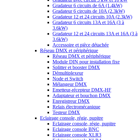
Gradateur 6 circuits de 6A (1.4kW)
Gradateur 6 circuits de 10A (2.3kW)
Gradateur 12 et 24 circuits 10A (2.3kW)
Gradateur 6 circuits 13A et 16A (3 à
3.6kW)
Gradateur 12 et 24 circuits 13A et 16A (3 à
3.6kW)
Accessoire et pièce détachée
Réseau DMX et périphérique
Réseau DMX et périphérique
Module DIN pour installation fixe
Splitter et booster DMX
Démultiplexeur
Node et Switch
Mélangeur DMX
Emetteur-récepteur DMX-HF
Adaptateur et bouchon DMX
Enregistreur DMX
Relais électromécanique
Testeur DMX
Eclairage console, régie, pupitre
Eclairage console, régie, pupitre
Eclairage console BNC
Eclairage console XLR3