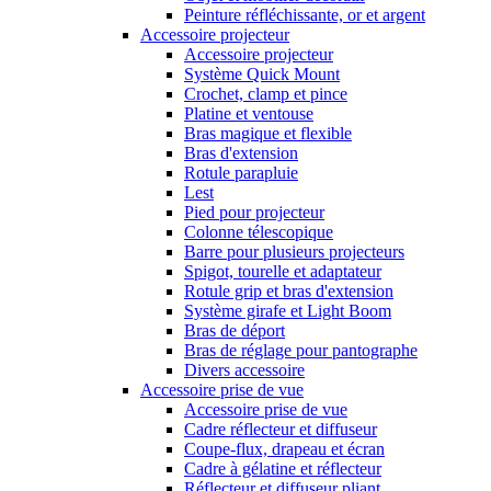
Peinture réfléchissante, or et argent
Accessoire projecteur
Accessoire projecteur
Système Quick Mount
Crochet, clamp et pince
Platine et ventouse
Bras magique et flexible
Bras d'extension
Rotule parapluie
Lest
Pied pour projecteur
Colonne télescopique
Barre pour plusieurs projecteurs
Spigot, tourelle et adaptateur
Rotule grip et bras d'extension
Système girafe et Light Boom
Bras de déport
Bras de réglage pour pantographe
Divers accessoire
Accessoire prise de vue
Accessoire prise de vue
Cadre réflecteur et diffuseur
Coupe-flux, drapeau et écran
Cadre à gélatine et réflecteur
Réflecteur et diffuseur pliant