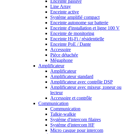
Enceinte passive
Line Array
Enceinte active
Système amplifié compact
Enceinte autonome sur batterie
Enceinte d'installation et ligne 100 V
Enceinte de monitoring
Enceinte Hi-Fi / résidentielle
Enceinte PoE / Dante
Accessoire
Pièce détachée
Mégaphone
Amplificateur
Amplificateur
Amplificateur standard
Amplificateur avec contrôle DSP
Amplificateur avec mixeur, zoneur ou
lecteur
Accessoire et contrôle
Communication
Communication
Talkie-walkie
Système d'intercom filaires
Système d'intercom HF
Micro casque pour intercom