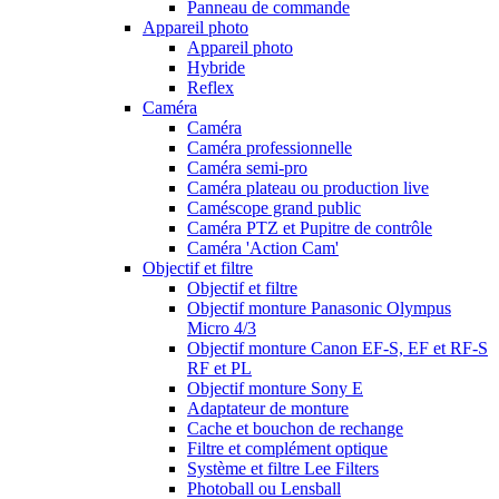
Panneau de commande
Appareil photo
Appareil photo
Hybride
Reflex
Caméra
Caméra
Caméra professionnelle
Caméra semi-pro
Caméra plateau ou production live
Caméscope grand public
Caméra PTZ et Pupitre de contrôle
Caméra 'Action Cam'
Objectif et filtre
Objectif et filtre
Objectif monture Panasonic Olympus
Micro 4/3
Objectif monture Canon EF-S, EF et RF-S
RF et PL
Objectif monture Sony E
Adaptateur de monture
Cache et bouchon de rechange
Filtre et complément optique
Système et filtre Lee Filters
Photoball ou Lensball