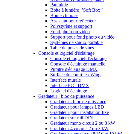
Parapluie
Boîte à lumière ‘’Soft Box’’
Boule chinoise
Assistant pour réflecteur
Polystyrène et support
Fond photo ou vidéo
Support pour fond photo ou vidéo
Systèmes de studio portable
Table de prises de vues
Console et logiciel d'éclairage
Console et logiciel d'éclairage
Console d'éclairage manuelle
Pupitre d'éclairage DMX
Surface de contrôle / Wing
Interface murale
Interface PC - DMX
Logiciel d'éclairage
Gradateur - bloc de puissance
Gradateur - bloc de puissance
Gradateur pour lampes LED
Gradateur pour installation fixe
Gradateur sur rail DIN
Gradateur mono circuit 2 ou 3 kW
Gradateur 4 circuits 2 ou 3 kW
Gradateur avec circuit 5 kW et 10 kW