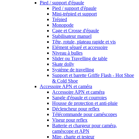
Pied / support d'épaule
Pied / support d'épaule
Mini-trépied et support
Trépied
Monopode
Cage et Crosse d'épaule
Stabilisateur manuel
Tête, rotule, plateau rapide et vis
Elément séparé et accessoire
Niveau à bulles
Slider ou Travelling de table
Skate dolly
Système de travelling
Support et barette Griffe Flash - Hot Shoe
& Cold Shoe
Accessoire APN et caméra
Accessoire APN et caméra
Sangle d'épaule et courroies
Housse de protection et anti-pluie
Déclencheur pour reflex
Télécommande pour caméscopes
Viseur pour reflex
Batterie et chargeur pour caméra,
caméscope et APN
Mire, charte et testeur