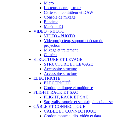
Micro
Lecteur et enregistreur
Carte son, contrôleur et DAW
Console de mixage
Enceinte
Matériel DJ
VIDÉO - PHOTO
VIDÉO - PHOTO
Vidéoprojecteur, support et écran de
projection
Mixage et traitement
Caméra
STRUCTURE ET LEVAGE
STRUCTURE ET LEVAGE
Accessoire structure
Accessoire structure
ELECTRICITÉ
ELECTRICITÉ
Cordon, rallonge et multiprise
FLIGHT, RACK ET SAC
FLIGHT, RACK ET SAC
Sac, valise souple et semi-rigide et housse
CÂBLE ET CONNECTIQUE
CÂBLE ET CONNECTIQUE
Cordon monté audio, vidéo et data