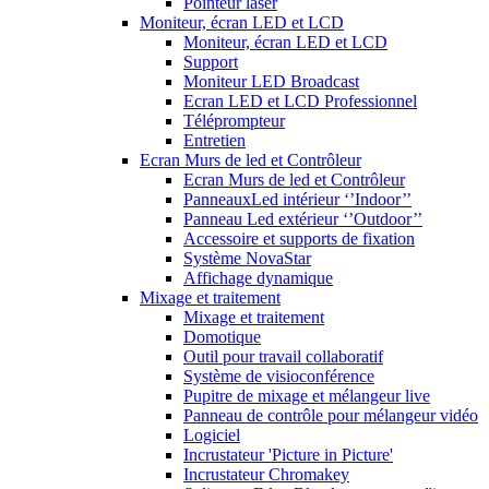
Pointeur laser
Moniteur, écran LED et LCD
Moniteur, écran LED et LCD
Support
Moniteur LED Broadcast
Ecran LED et LCD Professionnel
Téléprompteur
Entretien
Ecran Murs de led et Contrôleur
Ecran Murs de led et Contrôleur
PanneauxLed intérieur ‘’Indoor’’
Panneau Led extérieur ‘’Outdoor’’
Accessoire et supports de fixation
Système NovaStar
Affichage dynamique
Mixage et traitement
Mixage et traitement
Domotique
Outil pour travail collaboratif
Système de visioconférence
Pupitre de mixage et mélangeur live
Panneau de contrôle pour mélangeur vidéo
Logiciel
Incrustateur 'Picture in Picture'
Incrustateur Chromakey