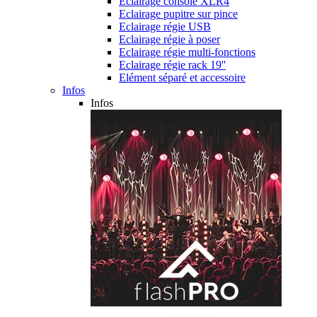
Eclairage console XLR4
Eclairage pupitre sur pince
Eclairage régie USB
Eclairage régie à poser
Eclairage régie multi-fonctions
Eclairage régie rack 19''
Elément séparé et accessoire
Infos
Infos