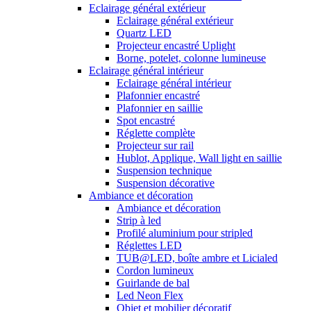
Eclairage général extérieur
Eclairage général extérieur
Quartz LED
Projecteur encastré Uplight
Borne, potelet, colonne lumineuse
Eclairage général intérieur
Eclairage général intérieur
Plafonnier encastré
Plafonnier en saillie
Spot encastré
Réglette complète
Projecteur sur rail
Hublot, Applique, Wall light en saillie
Suspension technique
Suspension décorative
Ambiance et décoration
Ambiance et décoration
Strip à led
Profilé aluminium pour stripled
Réglettes LED
TUB@LED, boîte ambre et Licialed
Cordon lumineux
Guirlande de bal
Led Neon Flex
Objet et mobilier décoratif