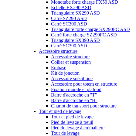
Monotube forte charge FX50 ASD
Echelle EX290 ASD
Triangulaire SX290 ASD
Carré SZ290 ASD
Carré SC300 ASD
Triangulaire forte charge SX290FC ASD
Carré forte charge SZ290FC ASD
Triangulaire SX390 ASD
Carré SC390 ASD
Accessoire structure
Accessoire structure
Collier et suspension
Embase
Kit de jonction
Accessoire spécifique
Accessoire pour totem en structure
Fixation murale et plafond
Barre d'accroche en ''T''
Barre d'accroche en ''H''
Chariot de transport pour structure
Tour et pied de levage
Tour et pied de levage
Pied de levage à treuil
Pied de levage à crémaillère
Tour de levage