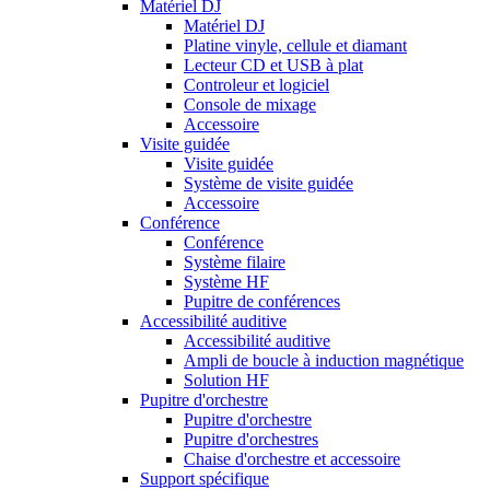
Matériel DJ
Matériel DJ
Platine vinyle, cellule et diamant
Lecteur CD et USB à plat
Controleur et logiciel
Console de mixage
Accessoire
Visite guidée
Visite guidée
Système de visite guidée
Accessoire
Conférence
Conférence
Système filaire
Système HF
Pupitre de conférences
Accessibilité auditive
Accessibilité auditive
Ampli de boucle à induction magnétique
Solution HF
Pupitre d'orchestre
Pupitre d'orchestre
Pupitre d'orchestres
Chaise d'orchestre et accessoire
Support spécifique