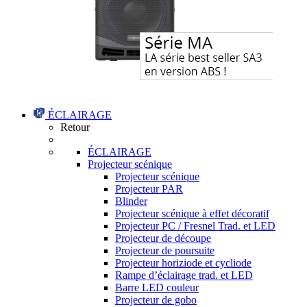
ÉCLAIRAGE
Retour
ÉCLAIRAGE
Projecteur scénique
Projecteur scénique
Projecteur PAR
Blinder
Projecteur scénique à effet décoratif
Projecteur PC / Fresnel Trad. et LED
Projecteur de découpe
Projecteur de poursuite
Projecteur horiziode et cycliode
Rampe d’éclairage trad. et LED
Barre LED couleur
Projecteur de gobo