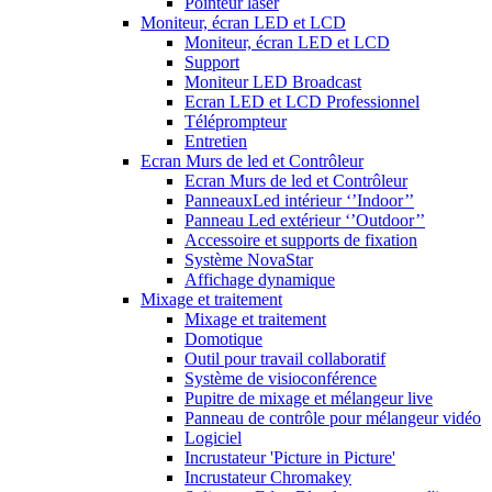
Pointeur laser
Moniteur, écran LED et LCD
Moniteur, écran LED et LCD
Support
Moniteur LED Broadcast
Ecran LED et LCD Professionnel
Téléprompteur
Entretien
Ecran Murs de led et Contrôleur
Ecran Murs de led et Contrôleur
PanneauxLed intérieur ‘’Indoor’’
Panneau Led extérieur ‘’Outdoor’’
Accessoire et supports de fixation
Système NovaStar
Affichage dynamique
Mixage et traitement
Mixage et traitement
Domotique
Outil pour travail collaboratif
Système de visioconférence
Pupitre de mixage et mélangeur live
Panneau de contrôle pour mélangeur vidéo
Logiciel
Incrustateur 'Picture in Picture'
Incrustateur Chromakey