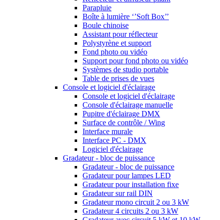
Parapluie
Boîte à lumière ‘’Soft Box’’
Boule chinoise
Assistant pour réflecteur
Polystyrène et support
Fond photo ou vidéo
Support pour fond photo ou vidéo
Systèmes de studio portable
Table de prises de vues
Console et logiciel d'éclairage
Console et logiciel d'éclairage
Console d'éclairage manuelle
Pupitre d'éclairage DMX
Surface de contrôle / Wing
Interface murale
Interface PC - DMX
Logiciel d'éclairage
Gradateur - bloc de puissance
Gradateur - bloc de puissance
Gradateur pour lampes LED
Gradateur pour installation fixe
Gradateur sur rail DIN
Gradateur mono circuit 2 ou 3 kW
Gradateur 4 circuits 2 ou 3 kW
Gradateur avec circuit 5 kW et 10 kW