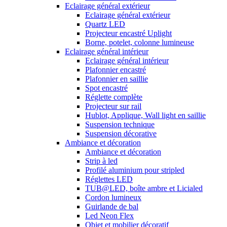
Eclairage général extérieur
Eclairage général extérieur
Quartz LED
Projecteur encastré Uplight
Borne, potelet, colonne lumineuse
Eclairage général intérieur
Eclairage général intérieur
Plafonnier encastré
Plafonnier en saillie
Spot encastré
Réglette complète
Projecteur sur rail
Hublot, Applique, Wall light en saillie
Suspension technique
Suspension décorative
Ambiance et décoration
Ambiance et décoration
Strip à led
Profilé aluminium pour stripled
Réglettes LED
TUB@LED, boîte ambre et Licialed
Cordon lumineux
Guirlande de bal
Led Neon Flex
Objet et mobilier décoratif