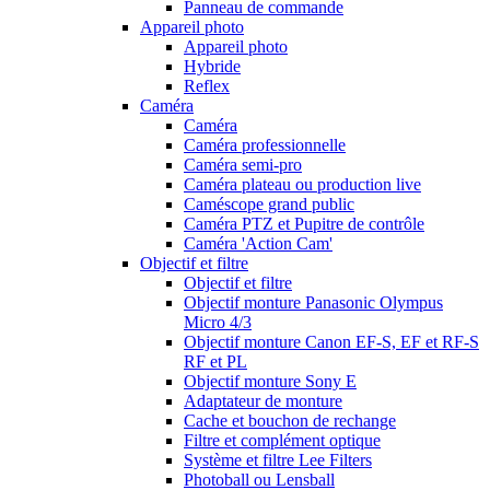
Panneau de commande
Appareil photo
Appareil photo
Hybride
Reflex
Caméra
Caméra
Caméra professionnelle
Caméra semi-pro
Caméra plateau ou production live
Caméscope grand public
Caméra PTZ et Pupitre de contrôle
Caméra 'Action Cam'
Objectif et filtre
Objectif et filtre
Objectif monture Panasonic Olympus
Micro 4/3
Objectif monture Canon EF-S, EF et RF-S
RF et PL
Objectif monture Sony E
Adaptateur de monture
Cache et bouchon de rechange
Filtre et complément optique
Système et filtre Lee Filters
Photoball ou Lensball