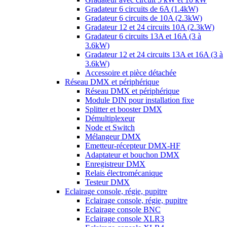
Gradateur 6 circuits de 6A (1.4kW)
Gradateur 6 circuits de 10A (2.3kW)
Gradateur 12 et 24 circuits 10A (2.3kW)
Gradateur 6 circuits 13A et 16A (3 à
3.6kW)
Gradateur 12 et 24 circuits 13A et 16A (3 à
3.6kW)
Accessoire et pièce détachée
Réseau DMX et périphérique
Réseau DMX et périphérique
Module DIN pour installation fixe
Splitter et booster DMX
Démultiplexeur
Node et Switch
Mélangeur DMX
Emetteur-récepteur DMX-HF
Adaptateur et bouchon DMX
Enregistreur DMX
Relais électromécanique
Testeur DMX
Eclairage console, régie, pupitre
Eclairage console, régie, pupitre
Eclairage console BNC
Eclairage console XLR3