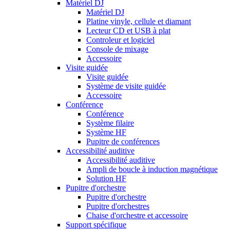
Matériel DJ
Matériel DJ
Platine vinyle, cellule et diamant
Lecteur CD et USB à plat
Controleur et logiciel
Console de mixage
Accessoire
Visite guidée
Visite guidée
Système de visite guidée
Accessoire
Conférence
Conférence
Système filaire
Système HF
Pupitre de conférences
Accessibilité auditive
Accessibilité auditive
Ampli de boucle à induction magnétique
Solution HF
Pupitre d'orchestre
Pupitre d'orchestre
Pupitre d'orchestres
Chaise d'orchestre et accessoire
Support spécifique