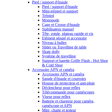
Pied / support d'épaule
Pied / support d'épaule
Mini-trépied et support
Trépied
Monopode
Cage et Crosse d'épaule
Stabilisateur manuel
Tête, rotule, plateau rapide et vis
Elément séparé et accessoire
Niveau à bulles
Slider ou Travelling de table
Skate dolly
Système de travelling
Support et barette Griffe Flash - Hot Shoe
& Cold Shoe
Accessoire APN et caméra
Accessoire APN et caméra
Sangle d'épaule et courroies
Housse de protection et anti-pluie
Déclencheur pour reflex
Télécommande pour caméscopes
Viseur pour reflex
Batterie et chargeur pour caméra,
caméscope et APN
Mire, charte et testeur