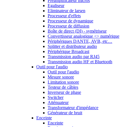
Préamplificateur micros
Egaliseur
Eliminateur de larsen
Processeur d'effets
Processeur de dynamique
Processeur de diffusion
Boîte de direct (DI) - symétriseur
Convertisseur analogique <> numérique
Périphériques DANTE, AVB, etc…
Splitter et distributeur audio
Périphérique Broadcast
Transmission audio par RJ45
Transmission audio HF et Bluetooth
Outil pour l'audio
Outil pour l'audio
Mesure sonore
Limitation sonore
Testeur de câbles
Inverseur de phase
Switcher
Atténuateur
Transformateur d'impédance
Générateur de bruit
Enceinte
Enceinte