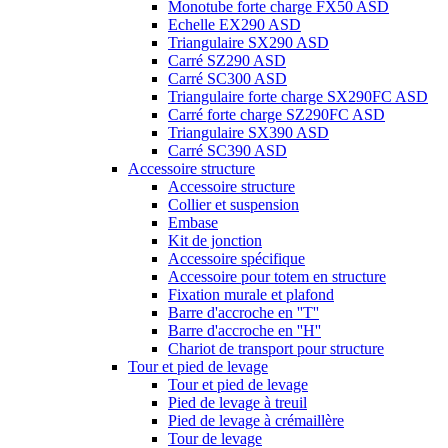
Monotube forte charge FX50 ASD
Echelle EX290 ASD
Triangulaire SX290 ASD
Carré SZ290 ASD
Carré SC300 ASD
Triangulaire forte charge SX290FC ASD
Carré forte charge SZ290FC ASD
Triangulaire SX390 ASD
Carré SC390 ASD
Accessoire structure
Accessoire structure
Collier et suspension
Embase
Kit de jonction
Accessoire spécifique
Accessoire pour totem en structure
Fixation murale et plafond
Barre d'accroche en ''T''
Barre d'accroche en ''H''
Chariot de transport pour structure
Tour et pied de levage
Tour et pied de levage
Pied de levage à treuil
Pied de levage à crémaillère
Tour de levage