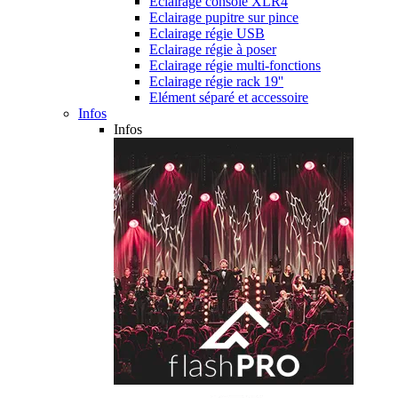
Eclairage console XLR4
Eclairage pupitre sur pince
Eclairage régie USB
Eclairage régie à poser
Eclairage régie multi-fonctions
Eclairage régie rack 19''
Elément séparé et accessoire
Infos
Infos