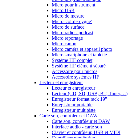
Micro pour instrument
Micro USB
Micro de mesure
Micro 'col-de-cygne'
Micro de surface
Micro radio - podcast
Micro reportage
Micro canon
Micro caméra et appareil photo
Micro smartphone et tablette
Système HF complet
Système HF élément séparé
Accessoire pour micros
Accessoire systèmes HF
Lecteur et enregistreur
Lecteur et enregistreur
Lecteur (CD, SD, USB, BT, Tuner,…)
Enregistreur format rack 19''
Enregistreur portable
Enregistreur multipiste
Carte son, contrôleur et DAW
Carte son, contrôleur et DAW
Interface audio - carte son
Clavier et contrôleur, USB et MIDI
Contrôleur monitoring