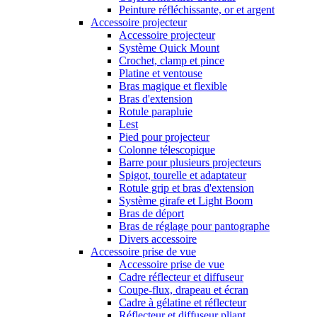
Peinture réfléchissante, or et argent
Accessoire projecteur
Accessoire projecteur
Système Quick Mount
Crochet, clamp et pince
Platine et ventouse
Bras magique et flexible
Bras d'extension
Rotule parapluie
Lest
Pied pour projecteur
Colonne télescopique
Barre pour plusieurs projecteurs
Spigot, tourelle et adaptateur
Rotule grip et bras d'extension
Système girafe et Light Boom
Bras de déport
Bras de réglage pour pantographe
Divers accessoire
Accessoire prise de vue
Accessoire prise de vue
Cadre réflecteur et diffuseur
Coupe-flux, drapeau et écran
Cadre à gélatine et réflecteur
Réflecteur et diffuseur pliant