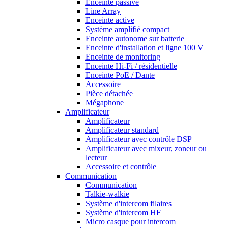
Enceinte passive
Line Array
Enceinte active
Système amplifié compact
Enceinte autonome sur batterie
Enceinte d'installation et ligne 100 V
Enceinte de monitoring
Enceinte Hi-Fi / résidentielle
Enceinte PoE / Dante
Accessoire
Pièce détachée
Mégaphone
Amplificateur
Amplificateur
Amplificateur standard
Amplificateur avec contrôle DSP
Amplificateur avec mixeur, zoneur ou
lecteur
Accessoire et contrôle
Communication
Communication
Talkie-walkie
Système d'intercom filaires
Système d'intercom HF
Micro casque pour intercom