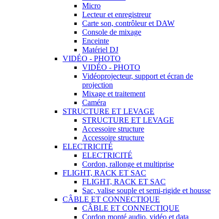
Micro
Lecteur et enregistreur
Carte son, contrôleur et DAW
Console de mixage
Enceinte
Matériel DJ
VIDÉO - PHOTO
VIDÉO - PHOTO
Vidéoprojecteur, support et écran de
projection
Mixage et traitement
Caméra
STRUCTURE ET LEVAGE
STRUCTURE ET LEVAGE
Accessoire structure
Accessoire structure
ELECTRICITÉ
ELECTRICITÉ
Cordon, rallonge et multiprise
FLIGHT, RACK ET SAC
FLIGHT, RACK ET SAC
Sac, valise souple et semi-rigide et housse
CÂBLE ET CONNECTIQUE
CÂBLE ET CONNECTIQUE
Cordon monté audio, vidéo et data