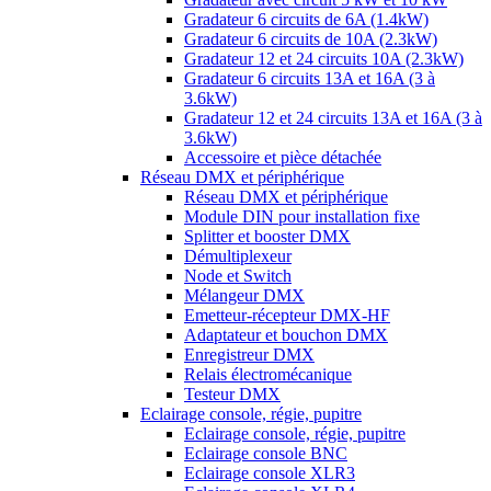
Gradateur 6 circuits de 6A (1.4kW)
Gradateur 6 circuits de 10A (2.3kW)
Gradateur 12 et 24 circuits 10A (2.3kW)
Gradateur 6 circuits 13A et 16A (3 à
3.6kW)
Gradateur 12 et 24 circuits 13A et 16A (3 à
3.6kW)
Accessoire et pièce détachée
Réseau DMX et périphérique
Réseau DMX et périphérique
Module DIN pour installation fixe
Splitter et booster DMX
Démultiplexeur
Node et Switch
Mélangeur DMX
Emetteur-récepteur DMX-HF
Adaptateur et bouchon DMX
Enregistreur DMX
Relais électromécanique
Testeur DMX
Eclairage console, régie, pupitre
Eclairage console, régie, pupitre
Eclairage console BNC
Eclairage console XLR3