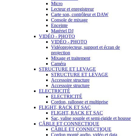
Micro
Lecteur et enregistreur
Carte son, contrôleur et DAW
Console de mixage
Enceinte
Matériel DJ
VIDÉO - PHOTO
VIDÉO - PHOTO
Vidéoprojecteur, support et écran de
projection
Mixage et traitement
Caméra
STRUCTURE ET LEVAGE
STRUCTURE ET LEVAGE
Accessoire structure
Accessoire structure
ELECTRICITÉ
ELECTRICITÉ
Cordon, rallonge et multiprise
FLIGHT, RACK ET SAC
FLIGHT, RACK ET SAC
Sac, valise souple et semi-rigide et housse
CÂBLE ET CONNECTIQUE
CÂBLE ET CONNECTIQUE
Cordon monté audio, vidéo et data