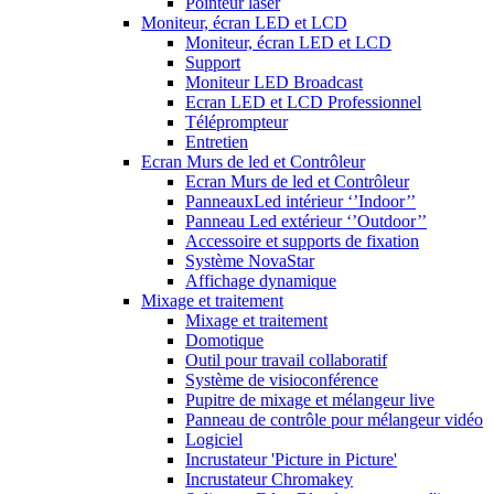
Pointeur laser
Moniteur, écran LED et LCD
Moniteur, écran LED et LCD
Support
Moniteur LED Broadcast
Ecran LED et LCD Professionnel
Téléprompteur
Entretien
Ecran Murs de led et Contrôleur
Ecran Murs de led et Contrôleur
PanneauxLed intérieur ‘’Indoor’’
Panneau Led extérieur ‘’Outdoor’’
Accessoire et supports de fixation
Système NovaStar
Affichage dynamique
Mixage et traitement
Mixage et traitement
Domotique
Outil pour travail collaboratif
Système de visioconférence
Pupitre de mixage et mélangeur live
Panneau de contrôle pour mélangeur vidéo
Logiciel
Incrustateur 'Picture in Picture'
Incrustateur Chromakey