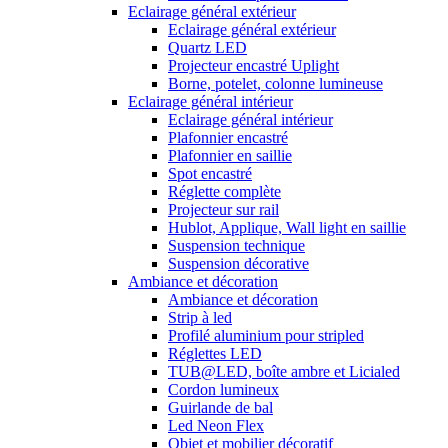
Eclairage général extérieur
Eclairage général extérieur
Quartz LED
Projecteur encastré Uplight
Borne, potelet, colonne lumineuse
Eclairage général intérieur
Eclairage général intérieur
Plafonnier encastré
Plafonnier en saillie
Spot encastré
Réglette complète
Projecteur sur rail
Hublot, Applique, Wall light en saillie
Suspension technique
Suspension décorative
Ambiance et décoration
Ambiance et décoration
Strip à led
Profilé aluminium pour stripled
Réglettes LED
TUB@LED, boîte ambre et Licialed
Cordon lumineux
Guirlande de bal
Led Neon Flex
Objet et mobilier décoratif