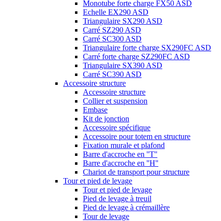
Monotube forte charge FX50 ASD
Echelle EX290 ASD
Triangulaire SX290 ASD
Carré SZ290 ASD
Carré SC300 ASD
Triangulaire forte charge SX290FC ASD
Carré forte charge SZ290FC ASD
Triangulaire SX390 ASD
Carré SC390 ASD
Accessoire structure
Accessoire structure
Collier et suspension
Embase
Kit de jonction
Accessoire spécifique
Accessoire pour totem en structure
Fixation murale et plafond
Barre d'accroche en ''T''
Barre d'accroche en ''H''
Chariot de transport pour structure
Tour et pied de levage
Tour et pied de levage
Pied de levage à treuil
Pied de levage à crémaillère
Tour de levage