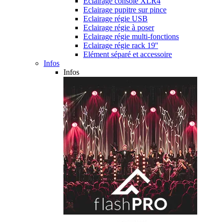
Eclairage console XLR4
Eclairage pupitre sur pince
Eclairage régie USB
Eclairage régie à poser
Eclairage régie multi-fonctions
Eclairage régie rack 19''
Elément séparé et accessoire
Infos
Infos