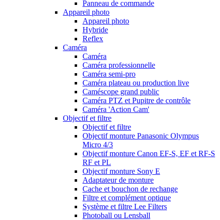
Panneau de commande
Appareil photo
Appareil photo
Hybride
Reflex
Caméra
Caméra
Caméra professionnelle
Caméra semi-pro
Caméra plateau ou production live
Caméscope grand public
Caméra PTZ et Pupitre de contrôle
Caméra 'Action Cam'
Objectif et filtre
Objectif et filtre
Objectif monture Panasonic Olympus
Micro 4/3
Objectif monture Canon EF-S, EF et RF-S
RF et PL
Objectif monture Sony E
Adaptateur de monture
Cache et bouchon de rechange
Filtre et complément optique
Système et filtre Lee Filters
Photoball ou Lensball