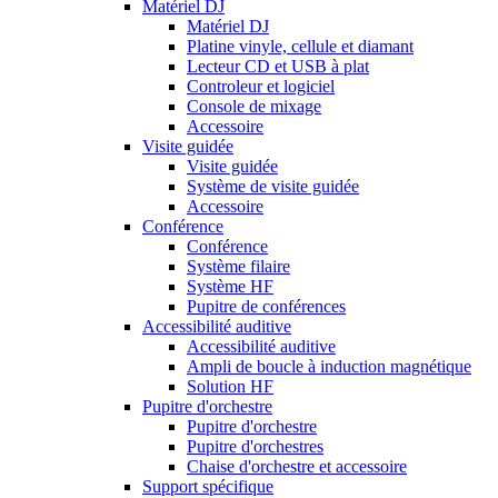
Matériel DJ
Matériel DJ
Platine vinyle, cellule et diamant
Lecteur CD et USB à plat
Controleur et logiciel
Console de mixage
Accessoire
Visite guidée
Visite guidée
Système de visite guidée
Accessoire
Conférence
Conférence
Système filaire
Système HF
Pupitre de conférences
Accessibilité auditive
Accessibilité auditive
Ampli de boucle à induction magnétique
Solution HF
Pupitre d'orchestre
Pupitre d'orchestre
Pupitre d'orchestres
Chaise d'orchestre et accessoire
Support spécifique