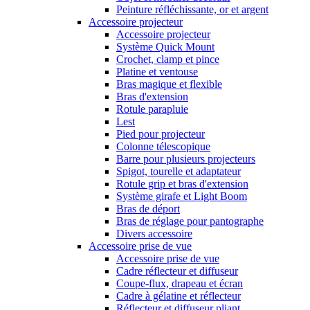
Peinture réfléchissante, or et argent
Accessoire projecteur
Accessoire projecteur
Système Quick Mount
Crochet, clamp et pince
Platine et ventouse
Bras magique et flexible
Bras d'extension
Rotule parapluie
Lest
Pied pour projecteur
Colonne télescopique
Barre pour plusieurs projecteurs
Spigot, tourelle et adaptateur
Rotule grip et bras d'extension
Système girafe et Light Boom
Bras de déport
Bras de réglage pour pantographe
Divers accessoire
Accessoire prise de vue
Accessoire prise de vue
Cadre réflecteur et diffuseur
Coupe-flux, drapeau et écran
Cadre à gélatine et réflecteur
Réflecteur et diffuseur pliant