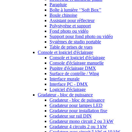
Parapluie
Boîte à lumière ‘’Soft Box’’
Boule chinoise
Assistant pour réflecteur
Polystyrène et support
Fond photo ou vidéo
Support pour fond photo ou vidéo
Systèmes de studio portable
Table de prises de vues
Console et logiciel d'éclairage
Console et logiciel d'éclairage
Console d'éclairage manuelle
Pupitre d'éclairage DMX
Surface de contrôle / Wing
Interface murale
Interface PC - DMX
Logiciel d'éclairage
Gradateur - bloc de puissance
Gradateur - bloc de puissance
Gradateur pour lampes LED
Gradateur pour installation fixe
Gradateur sur rail DIN
Gradateur mono circuit 2 ou 3 kW
Gradateur 4 circuits 2 ou 3 kW
Gradateur avec circuit 5 kW et 10 kW