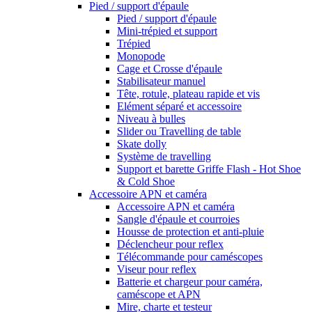
Pied / support d'épaule
Pied / support d'épaule
Mini-trépied et support
Trépied
Monopode
Cage et Crosse d'épaule
Stabilisateur manuel
Tête, rotule, plateau rapide et vis
Elément séparé et accessoire
Niveau à bulles
Slider ou Travelling de table
Skate dolly
Système de travelling
Support et barette Griffe Flash - Hot Shoe
& Cold Shoe
Accessoire APN et caméra
Accessoire APN et caméra
Sangle d'épaule et courroies
Housse de protection et anti-pluie
Déclencheur pour reflex
Télécommande pour caméscopes
Viseur pour reflex
Batterie et chargeur pour caméra,
caméscope et APN
Mire, charte et testeur