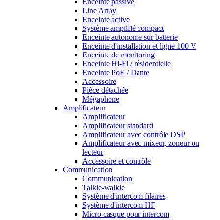
Enceinte passive
Line Array
Enceinte active
Système amplifié compact
Enceinte autonome sur batterie
Enceinte d'installation et ligne 100 V
Enceinte de monitoring
Enceinte Hi-Fi / résidentielle
Enceinte PoE / Dante
Accessoire
Pièce détachée
Mégaphone
Amplificateur
Amplificateur
Amplificateur standard
Amplificateur avec contrôle DSP
Amplificateur avec mixeur, zoneur ou
lecteur
Accessoire et contrôle
Communication
Communication
Talkie-walkie
Système d'intercom filaires
Système d'intercom HF
Micro casque pour intercom