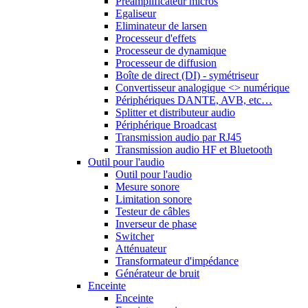
Préamplificateur micros
Egaliseur
Eliminateur de larsen
Processeur d'effets
Processeur de dynamique
Processeur de diffusion
Boîte de direct (DI) - symétriseur
Convertisseur analogique <> numérique
Périphériques DANTE, AVB, etc…
Splitter et distributeur audio
Périphérique Broadcast
Transmission audio par RJ45
Transmission audio HF et Bluetooth
Outil pour l'audio
Outil pour l'audio
Mesure sonore
Limitation sonore
Testeur de câbles
Inverseur de phase
Switcher
Atténuateur
Transformateur d'impédance
Générateur de bruit
Enceinte
Enceinte