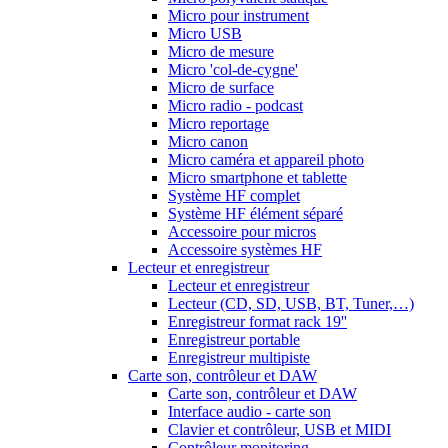
Micro pour instrument
Micro USB
Micro de mesure
Micro 'col-de-cygne'
Micro de surface
Micro radio - podcast
Micro reportage
Micro canon
Micro caméra et appareil photo
Micro smartphone et tablette
Système HF complet
Système HF élément séparé
Accessoire pour micros
Accessoire systèmes HF
Lecteur et enregistreur
Lecteur et enregistreur
Lecteur (CD, SD, USB, BT, Tuner,…)
Enregistreur format rack 19''
Enregistreur portable
Enregistreur multipiste
Carte son, contrôleur et DAW
Carte son, contrôleur et DAW
Interface audio - carte son
Clavier et contrôleur, USB et MIDI
Contrôleur monitoring