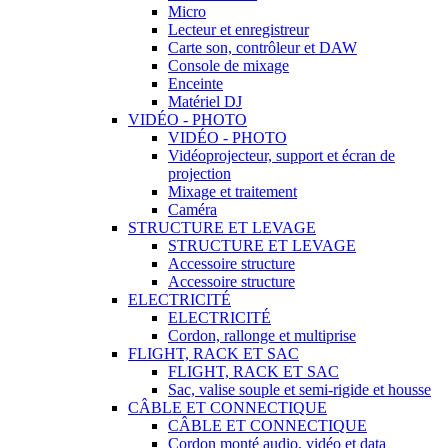
Micro
Lecteur et enregistreur
Carte son, contrôleur et DAW
Console de mixage
Enceinte
Matériel DJ
VIDÉO - PHOTO
VIDÉO - PHOTO
Vidéoprojecteur, support et écran de
projection
Mixage et traitement
Caméra
STRUCTURE ET LEVAGE
STRUCTURE ET LEVAGE
Accessoire structure
Accessoire structure
ELECTRICITÉ
ELECTRICITÉ
Cordon, rallonge et multiprise
FLIGHT, RACK ET SAC
FLIGHT, RACK ET SAC
Sac, valise souple et semi-rigide et housse
CÂBLE ET CONNECTIQUE
CÂBLE ET CONNECTIQUE
Cordon monté audio, vidéo et data