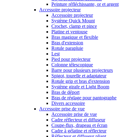
Peinture réfléchissante, or et argent
Accessoire projecteur
Accessoire projecteur
Système Quick Mount
Crochet, clamp et pince
Platine et ventouse
Bras magique et flexible
Bras d'extension
Rotule parapluie
Lest
Pied pour projecteur
Colonne télescopique
Barre pour plusieurs projecteurs
Spigot, tourelle et adaptateur
Rotule grip et bras d'extension
Système girafe et Light Boom
Bras de déport
Bras de réglage pour pantographe
Divers accessoire
Accessoire prise de vue
Accessoire prise de vue
Cadre réflecteur et diffuseur
Coupe-flux, drapeau et écran
Cadre à gélatine et réflecteur
Réflecteur et diffuseur pliant