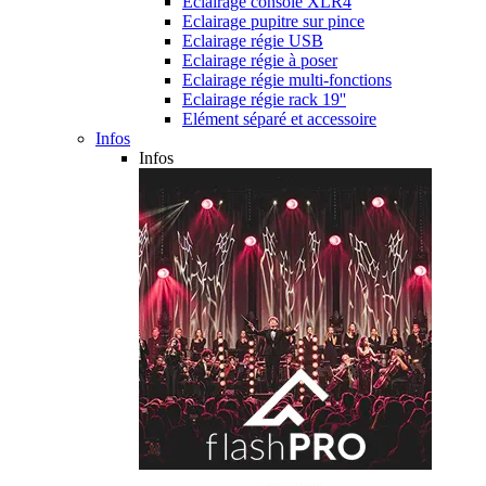
Eclairage console XLR4
Eclairage pupitre sur pince
Eclairage régie USB
Eclairage régie à poser
Eclairage régie multi-fonctions
Eclairage régie rack 19''
Elément séparé et accessoire
Infos
Infos