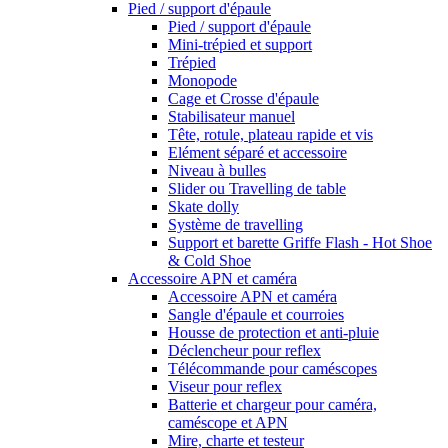
Pied / support d'épaule
Pied / support d'épaule
Mini-trépied et support
Trépied
Monopode
Cage et Crosse d'épaule
Stabilisateur manuel
Tête, rotule, plateau rapide et vis
Elément séparé et accessoire
Niveau à bulles
Slider ou Travelling de table
Skate dolly
Système de travelling
Support et barette Griffe Flash - Hot Shoe
& Cold Shoe
Accessoire APN et caméra
Accessoire APN et caméra
Sangle d'épaule et courroies
Housse de protection et anti-pluie
Déclencheur pour reflex
Télécommande pour caméscopes
Viseur pour reflex
Batterie et chargeur pour caméra,
caméscope et APN
Mire, charte et testeur