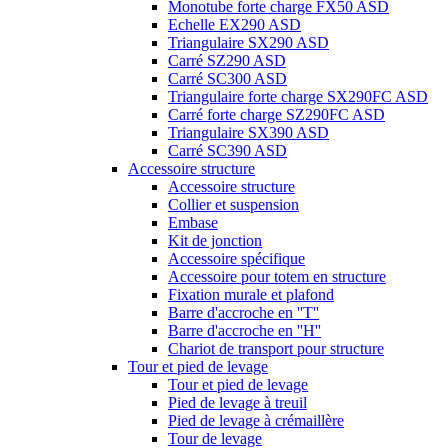
Monotube forte charge FX50 ASD
Echelle EX290 ASD
Triangulaire SX290 ASD
Carré SZ290 ASD
Carré SC300 ASD
Triangulaire forte charge SX290FC ASD
Carré forte charge SZ290FC ASD
Triangulaire SX390 ASD
Carré SC390 ASD
Accessoire structure
Accessoire structure
Collier et suspension
Embase
Kit de jonction
Accessoire spécifique
Accessoire pour totem en structure
Fixation murale et plafond
Barre d'accroche en ''T''
Barre d'accroche en ''H''
Chariot de transport pour structure
Tour et pied de levage
Tour et pied de levage
Pied de levage à treuil
Pied de levage à crémaillère
Tour de levage