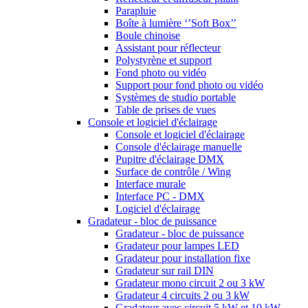
Parapluie
Boîte à lumière ‘’Soft Box’’
Boule chinoise
Assistant pour réflecteur
Polystyrène et support
Fond photo ou vidéo
Support pour fond photo ou vidéo
Systèmes de studio portable
Table de prises de vues
Console et logiciel d'éclairage
Console et logiciel d'éclairage
Console d'éclairage manuelle
Pupitre d'éclairage DMX
Surface de contrôle / Wing
Interface murale
Interface PC - DMX
Logiciel d'éclairage
Gradateur - bloc de puissance
Gradateur - bloc de puissance
Gradateur pour lampes LED
Gradateur pour installation fixe
Gradateur sur rail DIN
Gradateur mono circuit 2 ou 3 kW
Gradateur 4 circuits 2 ou 3 kW
Gradateur avec circuit 5 kW et 10 kW