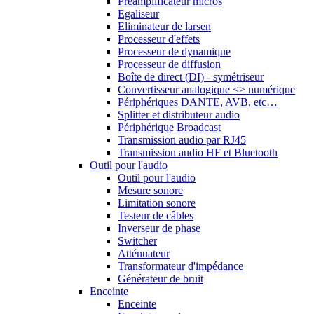
Préamplificateur micros
Egaliseur
Eliminateur de larsen
Processeur d'effets
Processeur de dynamique
Processeur de diffusion
Boîte de direct (DI) - symétriseur
Convertisseur analogique <> numérique
Périphériques DANTE, AVB, etc…
Splitter et distributeur audio
Périphérique Broadcast
Transmission audio par RJ45
Transmission audio HF et Bluetooth
Outil pour l'audio
Outil pour l'audio
Mesure sonore
Limitation sonore
Testeur de câbles
Inverseur de phase
Switcher
Atténuateur
Transformateur d'impédance
Générateur de bruit
Enceinte
Enceinte