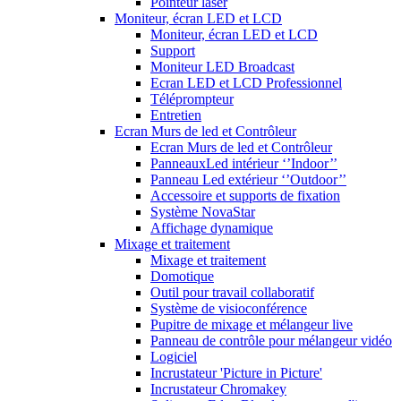
Pointeur laser
Moniteur, écran LED et LCD
Moniteur, écran LED et LCD
Support
Moniteur LED Broadcast
Ecran LED et LCD Professionnel
Téléprompteur
Entretien
Ecran Murs de led et Contrôleur
Ecran Murs de led et Contrôleur
PanneauxLed intérieur ‘’Indoor’’
Panneau Led extérieur ‘’Outdoor’’
Accessoire et supports de fixation
Système NovaStar
Affichage dynamique
Mixage et traitement
Mixage et traitement
Domotique
Outil pour travail collaboratif
Système de visioconférence
Pupitre de mixage et mélangeur live
Panneau de contrôle pour mélangeur vidéo
Logiciel
Incrustateur 'Picture in Picture'
Incrustateur Chromakey