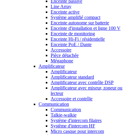
Enceinte passive
Line Array
Enceinte active
Système amplifié compact
Enceinte autonome sur batterie
Enceinte d'installation et ligne 100 V
Enceinte de monitoring
Enceinte Hi-Fi / résidentielle
Enceinte PoE / Dante
Accessoire
Pièce détachée
Mégaphone
Amplificateur
Amplificateur
Amplificateur standard
Amplificateur avec contrôle DSP
Amplificateur avec mixeur, zoneur ou
lecteur
Accessoire et contrôle
Communication
Communication
Talkie-walkie
Système d'intercom filaires
Système d'intercom HF
Micro casque pour intercom