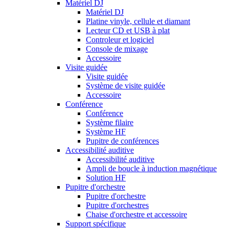
Matériel DJ
Matériel DJ
Platine vinyle, cellule et diamant
Lecteur CD et USB à plat
Controleur et logiciel
Console de mixage
Accessoire
Visite guidée
Visite guidée
Système de visite guidée
Accessoire
Conférence
Conférence
Système filaire
Système HF
Pupitre de conférences
Accessibilité auditive
Accessibilité auditive
Ampli de boucle à induction magnétique
Solution HF
Pupitre d'orchestre
Pupitre d'orchestre
Pupitre d'orchestres
Chaise d'orchestre et accessoire
Support spécifique