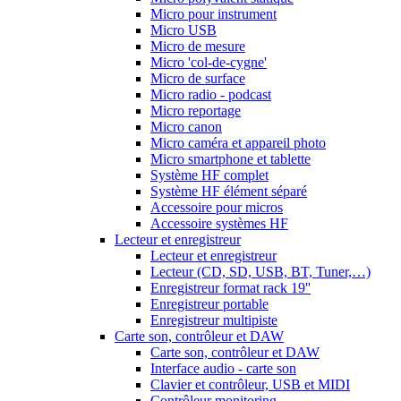
Micro pour instrument
Micro USB
Micro de mesure
Micro 'col-de-cygne'
Micro de surface
Micro radio - podcast
Micro reportage
Micro canon
Micro caméra et appareil photo
Micro smartphone et tablette
Système HF complet
Système HF élément séparé
Accessoire pour micros
Accessoire systèmes HF
Lecteur et enregistreur
Lecteur et enregistreur
Lecteur (CD, SD, USB, BT, Tuner,…)
Enregistreur format rack 19''
Enregistreur portable
Enregistreur multipiste
Carte son, contrôleur et DAW
Carte son, contrôleur et DAW
Interface audio - carte son
Clavier et contrôleur, USB et MIDI
Contrôleur monitoring