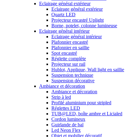
Eclairage général extérieur
Eclairage général extérieur
Quartz LED
Projecteur encastré Uplight
Borne, potelet, colonne lumineuse
Eclairage général intérieur
Eclairage général intérieur
Plafonnier encastré
Plafonnier en saillie
Spot encastré
Réglette complète
Projecteur sur rail
Hublot, Applique, Wall light en saillie
Suspension technique
Suspension décorative
Ambiance et décoration
Ambiance et décoration
Strip à led
Profilé aluminium pour stripled
Réglettes LED
TUB@LED, boîte ambre et Licialed
Cordon lumineux
Guirlande de bal
Led Neon Flex
Objet et mobilier décoratif