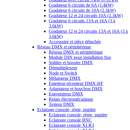
Gradateur 6 circuits de 6A (1.4kW)
Gradateur 6 circuits de 10A (2.3kW)
Gradateur 12 et 24 circuits 10A (2.3kW)
Gradateur 6 circuits 13A et 16A (3 à
3.6kW)
Gradateur 12 et 24 circuits 13A et 16A (3 à
3.6kW)
Accessoire et pièce détachée
Réseau DMX et périphérique
Réseau DMX et périphérique
Module DIN pour installation fixe
Splitter et booster DMX
Démultiplexeur
Node et Switch
Mélangeur DMX
Emetteur-récepteur DMX-HF
Adaptateur et bouchon DMX
Enregistreur DMX
Relais électromécanique
Testeur DMX
Eclairage console, régie, pupitre
Eclairage console, régie, pupitre
Eclairage console BNC
Eclairage console XLR3