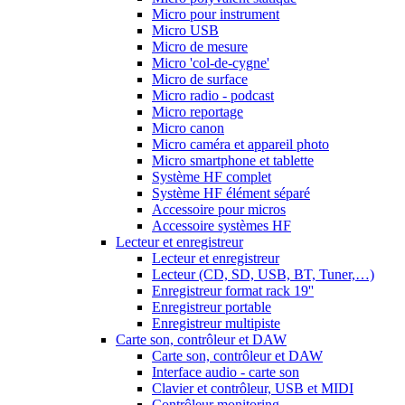
Micro pour instrument
Micro USB
Micro de mesure
Micro 'col-de-cygne'
Micro de surface
Micro radio - podcast
Micro reportage
Micro canon
Micro caméra et appareil photo
Micro smartphone et tablette
Système HF complet
Système HF élément séparé
Accessoire pour micros
Accessoire systèmes HF
Lecteur et enregistreur
Lecteur et enregistreur
Lecteur (CD, SD, USB, BT, Tuner,…)
Enregistreur format rack 19''
Enregistreur portable
Enregistreur multipiste
Carte son, contrôleur et DAW
Carte son, contrôleur et DAW
Interface audio - carte son
Clavier et contrôleur, USB et MIDI
Contrôleur monitoring