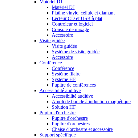
Matériel DJ
Matériel DJ
Platine vinyle, cellule et diamant
Lecteur CD et USB à plat
Controleur et logiciel
Console de mixage
Accessoire
Visite guidée
Visite guidée
Système de visite guidée
Accessoire
Conférence
Conférence
Système filaire
Système HF
Pupitre de conférences
Accessibilité auditive
Accessibilité auditive
Ampli de boucle à induction magnétique
Solution HF
Pupitre d'orchestre
Pupitre d'orchestre
Pupitre d'orchestres
Chaise d'orchestre et accessoire
Support spécifique