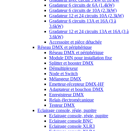
Gradateur 6 circuits de 6A (1.4kW)
Gradateur 6 circuits de 10A (2.3kW)
Gradateur 12 et 24 circuits 10A (2.3kW)
Gradateur 6 circuits 13A et 16A (3 à
3.6kW)
Gradateur 12 et 24 circuits 13A et 16A (3 à
3.6kW)
Accessoire et pièce détachée
Réseau DMX et périphérique
Réseau DMX et périphérique
Module DIN pour installation fixe
Splitter et booster DMX
Démultiplexeur
Node et Switch
Mélangeur DMX
Emetteur-récepteur DMX-HF
Adaptateur et bouchon DMX
Enregistreur DMX
Relais électromécanique
Testeur DMX
Eclairage console, régie, pupitre
Eclairage console, régie, pupitre
Eclairage console BNC
Eclairage console XLR3