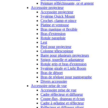
Peinture réfléchissante, or et argent
Accessoire projecteur
Accessoire projecteur
Système Quick Mount
Crochet, clamp et pince
Platine et ventouse
Bras magique et flexible
Bras d'extension
Rotule parapluie
Lest
Pied pour projecteur
Colonne télescopique
Barre pour plusieurs projecteurs
Spigot, tourelle et adaptateur
Rotule grip et bras d'extension
Système girafe et Light Boom
Bras de déport
Bras de réglage pour pantographe
Divers accessoire
Accessoire prise de vue
Accessoire prise de vue
Cadre réflecteur et diffuseur
Coupe-flux, drapeau et écran
Cadre à gélatine et réflecteur
Réflecteur et diffuseur pliant