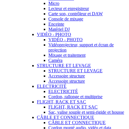
Micro
Lecteur et enregistreur
Carte son, contrôleur et DAW
Console de mixage
Enceinte
Matériel DJ
VIDÉO - PHOTO
VIDÉO - PHOTO
Vidéoprojecteur, support et écran de
projection
Mixage et traitement
Caméra
STRUCTURE ET LEVAGE
STRUCTURE ET LEVAGE
Accessoire structure
Accessoire structure
ELECTRICITÉ
ELECTRICITÉ
Cordon, rallonge et multiprise
FLIGHT, RACK ET SAC
FLIGHT, RACK ET SAC
Sac, valise souple et semi-rigide et housse
CÂBLE ET CONNECTIQUE
CÂBLE ET CONNECTIQUE
Cordon monté audio, vidéo et data