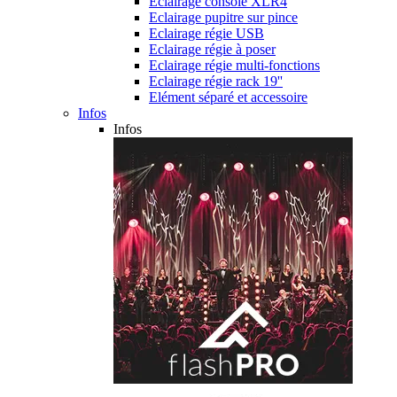
Eclairage console XLR4
Eclairage pupitre sur pince
Eclairage régie USB
Eclairage régie à poser
Eclairage régie multi-fonctions
Eclairage régie rack 19''
Elément séparé et accessoire
Infos
Infos