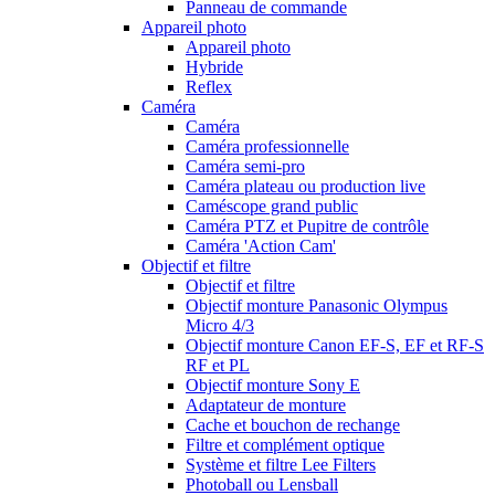
Panneau de commande
Appareil photo
Appareil photo
Hybride
Reflex
Caméra
Caméra
Caméra professionnelle
Caméra semi-pro
Caméra plateau ou production live
Caméscope grand public
Caméra PTZ et Pupitre de contrôle
Caméra 'Action Cam'
Objectif et filtre
Objectif et filtre
Objectif monture Panasonic Olympus
Micro 4/3
Objectif monture Canon EF-S, EF et RF-S
RF et PL
Objectif monture Sony E
Adaptateur de monture
Cache et bouchon de rechange
Filtre et complément optique
Système et filtre Lee Filters
Photoball ou Lensball