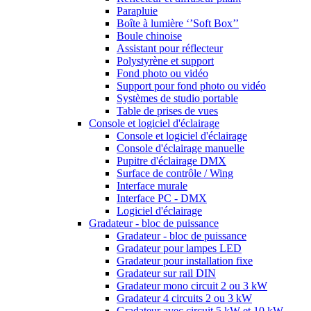
Parapluie
Boîte à lumière ‘’Soft Box’’
Boule chinoise
Assistant pour réflecteur
Polystyrène et support
Fond photo ou vidéo
Support pour fond photo ou vidéo
Systèmes de studio portable
Table de prises de vues
Console et logiciel d'éclairage
Console et logiciel d'éclairage
Console d'éclairage manuelle
Pupitre d'éclairage DMX
Surface de contrôle / Wing
Interface murale
Interface PC - DMX
Logiciel d'éclairage
Gradateur - bloc de puissance
Gradateur - bloc de puissance
Gradateur pour lampes LED
Gradateur pour installation fixe
Gradateur sur rail DIN
Gradateur mono circuit 2 ou 3 kW
Gradateur 4 circuits 2 ou 3 kW
Gradateur avec circuit 5 kW et 10 kW