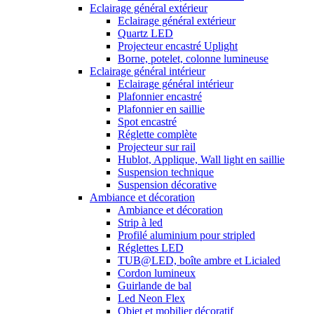
Eclairage général extérieur
Eclairage général extérieur
Quartz LED
Projecteur encastré Uplight
Borne, potelet, colonne lumineuse
Eclairage général intérieur
Eclairage général intérieur
Plafonnier encastré
Plafonnier en saillie
Spot encastré
Réglette complète
Projecteur sur rail
Hublot, Applique, Wall light en saillie
Suspension technique
Suspension décorative
Ambiance et décoration
Ambiance et décoration
Strip à led
Profilé aluminium pour stripled
Réglettes LED
TUB@LED, boîte ambre et Licialed
Cordon lumineux
Guirlande de bal
Led Neon Flex
Objet et mobilier décoratif