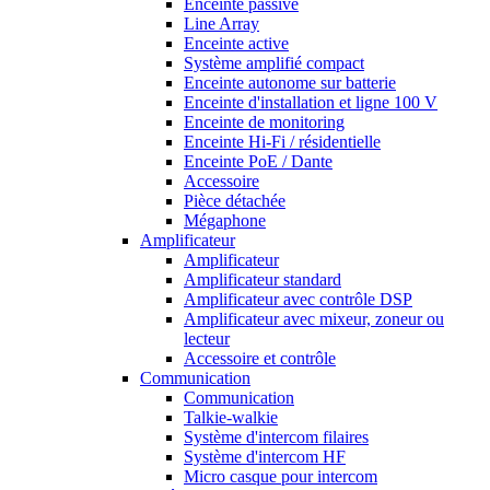
Enceinte passive
Line Array
Enceinte active
Système amplifié compact
Enceinte autonome sur batterie
Enceinte d'installation et ligne 100 V
Enceinte de monitoring
Enceinte Hi-Fi / résidentielle
Enceinte PoE / Dante
Accessoire
Pièce détachée
Mégaphone
Amplificateur
Amplificateur
Amplificateur standard
Amplificateur avec contrôle DSP
Amplificateur avec mixeur, zoneur ou
lecteur
Accessoire et contrôle
Communication
Communication
Talkie-walkie
Système d'intercom filaires
Système d'intercom HF
Micro casque pour intercom