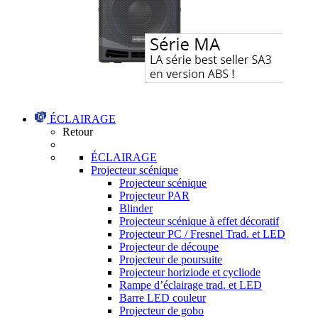
ÉCLAIRAGE
Retour
ÉCLAIRAGE
Projecteur scénique
Projecteur scénique
Projecteur PAR
Blinder
Projecteur scénique à effet décoratif
Projecteur PC / Fresnel Trad. et LED
Projecteur de découpe
Projecteur de poursuite
Projecteur horiziode et cycliode
Rampe d’éclairage trad. et LED
Barre LED couleur
Projecteur de gobo