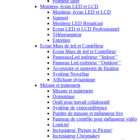
Pointeur laser
Moniteur, écran LED et LCD
Moniteur, écran LED et LCD
Support
Moniteur LED Broadcast
Ecran LED et LCD Professionnel
Téléprompteur
Entretien
Ecran Murs de led et Contrôleur
Ecran Murs de led et Contrôleur
PanneauxLed intérieur ‘’Indoor’’
Panneau Led extérieur ‘’Outdoor’’
Accessoire et supports de fixation
Système NovaStar
Affichage dynamique
Mixage et traitement
Mixage et traitement
Domotique
Outil pour travail collaboratif
Système de visioconférence
Pupitre de mixage et mélangeur live
Panneau de contrôle pour mélangeur vidéo
Logiciel
Incrustateur 'Picture in Picture'
Incrustateur Chromakey