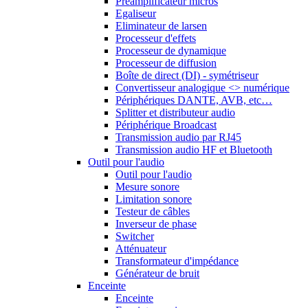
Préamplificateur micros
Egaliseur
Eliminateur de larsen
Processeur d'effets
Processeur de dynamique
Processeur de diffusion
Boîte de direct (DI) - symétriseur
Convertisseur analogique <> numérique
Périphériques DANTE, AVB, etc…
Splitter et distributeur audio
Périphérique Broadcast
Transmission audio par RJ45
Transmission audio HF et Bluetooth
Outil pour l'audio
Outil pour l'audio
Mesure sonore
Limitation sonore
Testeur de câbles
Inverseur de phase
Switcher
Atténuateur
Transformateur d'impédance
Générateur de bruit
Enceinte
Enceinte