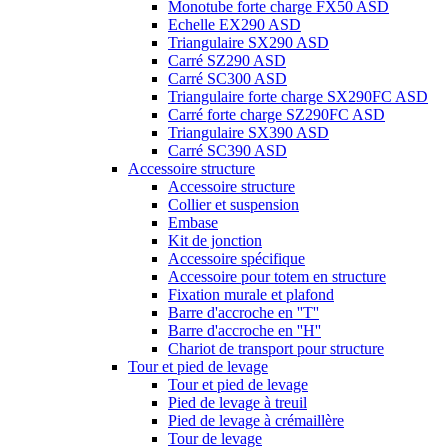
Monotube forte charge FX50 ASD
Echelle EX290 ASD
Triangulaire SX290 ASD
Carré SZ290 ASD
Carré SC300 ASD
Triangulaire forte charge SX290FC ASD
Carré forte charge SZ290FC ASD
Triangulaire SX390 ASD
Carré SC390 ASD
Accessoire structure
Accessoire structure
Collier et suspension
Embase
Kit de jonction
Accessoire spécifique
Accessoire pour totem en structure
Fixation murale et plafond
Barre d'accroche en ''T''
Barre d'accroche en ''H''
Chariot de transport pour structure
Tour et pied de levage
Tour et pied de levage
Pied de levage à treuil
Pied de levage à crémaillère
Tour de levage