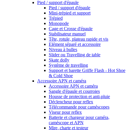
Pied / support d'épaule
Pied / support d'épaule
Mini-trépied et support
Trépied
Monopode
Cage et Crosse d'épaule
Stabilisateur manuel
Tête, rotule, plateau rapide et vis
Elément séparé et accessoire
Niveau à bulles
Slider ou Travelling de table
Skate dolly
Système de travelling
Support et barette Griffe Flash - Hot Shoe
& Cold Shoe
Accessoire APN et caméra
Accessoire APN et caméra
Sangle d'épaule et courroies
Housse de protection et anti-pluie
Déclencheur pour reflex
Télécommande pour caméscopes
Viseur pour reflex
Batterie et chargeur pour caméra,
caméscope et APN
Mire, charte et testeur