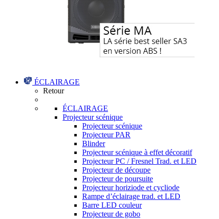
ÉCLAIRAGE
Retour
ÉCLAIRAGE
Projecteur scénique
Projecteur scénique
Projecteur PAR
Blinder
Projecteur scénique à effet décoratif
Projecteur PC / Fresnel Trad. et LED
Projecteur de découpe
Projecteur de poursuite
Projecteur horiziode et cycliode
Rampe d’éclairage trad. et LED
Barre LED couleur
Projecteur de gobo