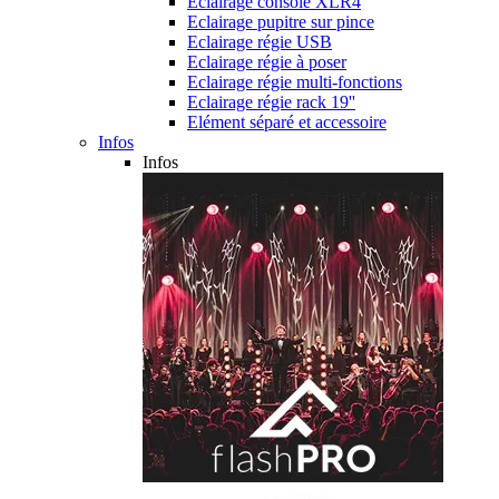
Eclairage console XLR4
Eclairage pupitre sur pince
Eclairage régie USB
Eclairage régie à poser
Eclairage régie multi-fonctions
Eclairage régie rack 19''
Elément séparé et accessoire
Infos
Infos