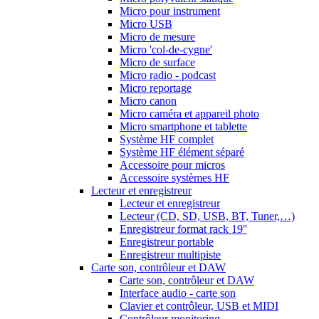
Micro pour instrument
Micro USB
Micro de mesure
Micro 'col-de-cygne'
Micro de surface
Micro radio - podcast
Micro reportage
Micro canon
Micro caméra et appareil photo
Micro smartphone et tablette
Système HF complet
Système HF élément séparé
Accessoire pour micros
Accessoire systèmes HF
Lecteur et enregistreur
Lecteur et enregistreur
Lecteur (CD, SD, USB, BT, Tuner,…)
Enregistreur format rack 19''
Enregistreur portable
Enregistreur multipiste
Carte son, contrôleur et DAW
Carte son, contrôleur et DAW
Interface audio - carte son
Clavier et contrôleur, USB et MIDI
Contrôleur monitoring