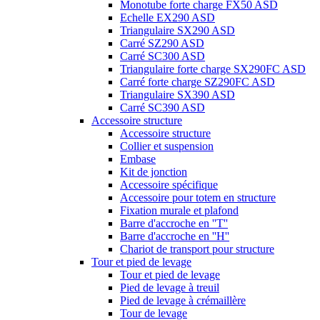
Monotube forte charge FX50 ASD
Echelle EX290 ASD
Triangulaire SX290 ASD
Carré SZ290 ASD
Carré SC300 ASD
Triangulaire forte charge SX290FC ASD
Carré forte charge SZ290FC ASD
Triangulaire SX390 ASD
Carré SC390 ASD
Accessoire structure
Accessoire structure
Collier et suspension
Embase
Kit de jonction
Accessoire spécifique
Accessoire pour totem en structure
Fixation murale et plafond
Barre d'accroche en ''T''
Barre d'accroche en ''H''
Chariot de transport pour structure
Tour et pied de levage
Tour et pied de levage
Pied de levage à treuil
Pied de levage à crémaillère
Tour de levage