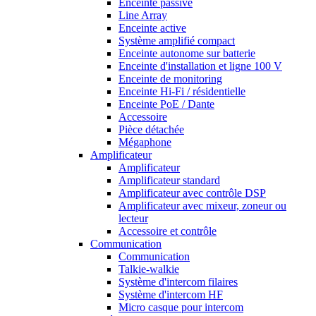
Enceinte passive
Line Array
Enceinte active
Système amplifié compact
Enceinte autonome sur batterie
Enceinte d'installation et ligne 100 V
Enceinte de monitoring
Enceinte Hi-Fi / résidentielle
Enceinte PoE / Dante
Accessoire
Pièce détachée
Mégaphone
Amplificateur
Amplificateur
Amplificateur standard
Amplificateur avec contrôle DSP
Amplificateur avec mixeur, zoneur ou
lecteur
Accessoire et contrôle
Communication
Communication
Talkie-walkie
Système d'intercom filaires
Système d'intercom HF
Micro casque pour intercom