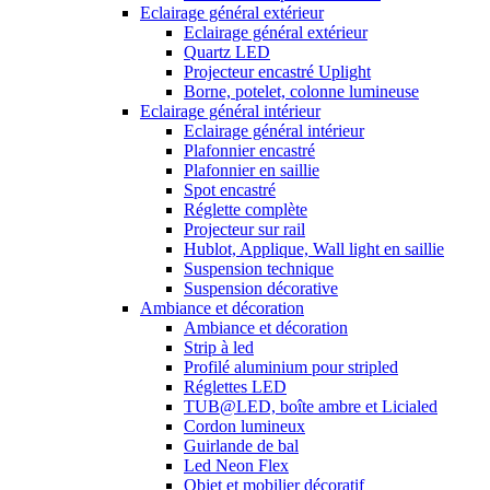
Eclairage général extérieur
Eclairage général extérieur
Quartz LED
Projecteur encastré Uplight
Borne, potelet, colonne lumineuse
Eclairage général intérieur
Eclairage général intérieur
Plafonnier encastré
Plafonnier en saillie
Spot encastré
Réglette complète
Projecteur sur rail
Hublot, Applique, Wall light en saillie
Suspension technique
Suspension décorative
Ambiance et décoration
Ambiance et décoration
Strip à led
Profilé aluminium pour stripled
Réglettes LED
TUB@LED, boîte ambre et Licialed
Cordon lumineux
Guirlande de bal
Led Neon Flex
Objet et mobilier décoratif