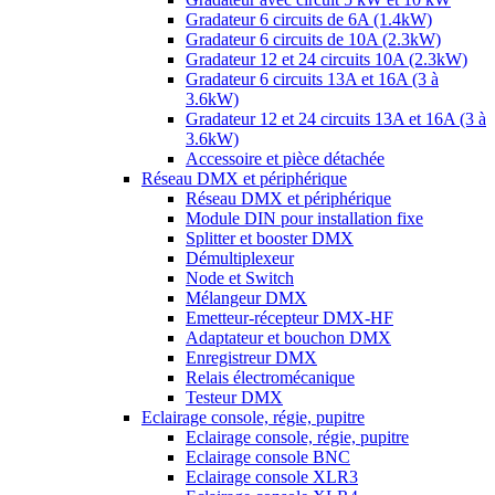
Gradateur 6 circuits de 6A (1.4kW)
Gradateur 6 circuits de 10A (2.3kW)
Gradateur 12 et 24 circuits 10A (2.3kW)
Gradateur 6 circuits 13A et 16A (3 à
3.6kW)
Gradateur 12 et 24 circuits 13A et 16A (3 à
3.6kW)
Accessoire et pièce détachée
Réseau DMX et périphérique
Réseau DMX et périphérique
Module DIN pour installation fixe
Splitter et booster DMX
Démultiplexeur
Node et Switch
Mélangeur DMX
Emetteur-récepteur DMX-HF
Adaptateur et bouchon DMX
Enregistreur DMX
Relais électromécanique
Testeur DMX
Eclairage console, régie, pupitre
Eclairage console, régie, pupitre
Eclairage console BNC
Eclairage console XLR3