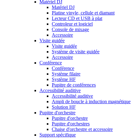
Matériel DJ
Matériel DJ
Platine vinyle, cellule et diamant
Lecteur CD et USB à plat
Controleur et logiciel
Console de mixage
Accessoire
Visite guidée
Visite guidée
Système de visite guidée
Accessoire
Conférence
Conférence
Système filaire
Système HF
Pupitre de conférences
Accessibilité auditive
Accessibilité auditive
Ampli de boucle à induction magnétique
Solution HF
Pupitre d'orchestre
Pupitre d'orchestre
Pupitre d'orchestres
Chaise d'orchestre et accessoire
Support spécifique