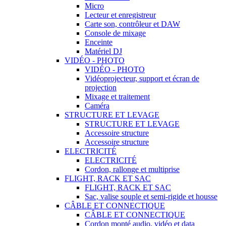
Micro
Lecteur et enregistreur
Carte son, contrôleur et DAW
Console de mixage
Enceinte
Matériel DJ
VIDÉO - PHOTO
VIDÉO - PHOTO
Vidéoprojecteur, support et écran de
projection
Mixage et traitement
Caméra
STRUCTURE ET LEVAGE
STRUCTURE ET LEVAGE
Accessoire structure
Accessoire structure
ELECTRICITÉ
ELECTRICITÉ
Cordon, rallonge et multiprise
FLIGHT, RACK ET SAC
FLIGHT, RACK ET SAC
Sac, valise souple et semi-rigide et housse
CÂBLE ET CONNECTIQUE
CÂBLE ET CONNECTIQUE
Cordon monté audio, vidéo et data