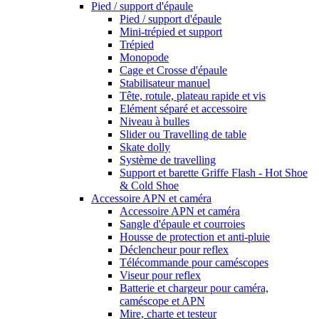
Pied / support d'épaule
Pied / support d'épaule
Mini-trépied et support
Trépied
Monopode
Cage et Crosse d'épaule
Stabilisateur manuel
Tête, rotule, plateau rapide et vis
Elément séparé et accessoire
Niveau à bulles
Slider ou Travelling de table
Skate dolly
Système de travelling
Support et barette Griffe Flash - Hot Shoe
& Cold Shoe
Accessoire APN et caméra
Accessoire APN et caméra
Sangle d'épaule et courroies
Housse de protection et anti-pluie
Déclencheur pour reflex
Télécommande pour caméscopes
Viseur pour reflex
Batterie et chargeur pour caméra,
caméscope et APN
Mire, charte et testeur