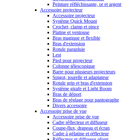
Peinture réfléchissante, or et argent
Accessoire projecteur
Accessoire projecteur
Système Quick Mount
Crochet, clamp et pince
Platine et ventouse
Bras magique et flexible
Bras d'extension
Rotule parapluie
Lest
Pied pour projecteur
Colonne télescopique
Barre pour plusieurs projecteurs
Spigot, tourelle et adaptateur
Rotule grip et bras d'extension
Système girafe et Light Boom
Bras de déport
Bras de réglage pour pantographe
Divers accessoire
Accessoire prise de vue
Accessoire prise de vue
Cadre réflecteur et diffuseur
Coupe-flux, drapeau et écran
Cadre à gélatine et réflecteur
Réflecteur et diffuseur pliant