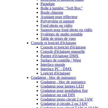
Parapluie
Boîte à lumière ‘’Soft Box’’
Boule chinoise
Assistant pour réflecteur
Polystyrène et support
Fond photo ou vidéo
Support pour fond photo ou vidéo
Systèmes de studio portable
Table de prises de vues
Console et logiciel d'éclairage
Console et logiciel d'éclairage
Console d'éclairage manuelle
Pupitre d'éclairage DMX
Surface de contrôle / Wing
Interface murale
Interface PC - DMX
Logiciel d'éclairage
Gradateur - bloc de puissance
Gradateur - bloc de puissance
Gradateur pour lampes LED
Gradateur pour installation fixe
Gradateur sur rail DIN
Gradateur mono circuit 2 ou 3 kW
Gradateur 4 circuits 2 ou 3 kW
Gradateur avec circuit 5 kW et 10 kW