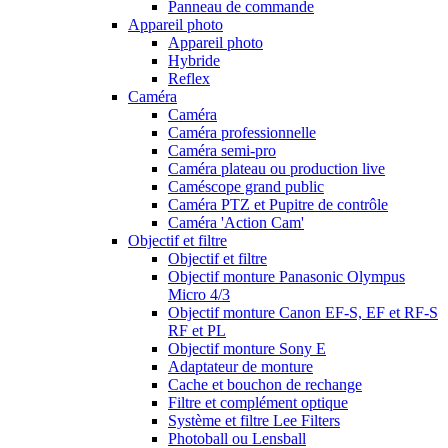
Panneau de commande
Appareil photo
Appareil photo
Hybride
Reflex
Caméra
Caméra
Caméra professionnelle
Caméra semi-pro
Caméra plateau ou production live
Caméscope grand public
Caméra PTZ et Pupitre de contrôle
Caméra 'Action Cam'
Objectif et filtre
Objectif et filtre
Objectif monture Panasonic Olympus
Micro 4/3
Objectif monture Canon EF-S, EF et RF-S
RF et PL
Objectif monture Sony E
Adaptateur de monture
Cache et bouchon de rechange
Filtre et complément optique
Système et filtre Lee Filters
Photoball ou Lensball