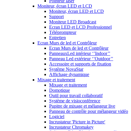
Pointeur laser
Moniteur, écran LED et LCD
Moniteur, écran LED et LCD
Support
Moniteur LED Broadcast
Ecran LED et LCD Professionnel
Téléprompteur
Entretien
Ecran Murs de led et Contrôleur
Ecran Murs de led et Contrôleur
PanneauxLed intérieur ‘’Indoor’’
Panneau Led extérieur ‘’Outdoor’’
Accessoire et supports de fixation
Système NovaStar
Affichage dynamique
Mixage et traitement
Mixage et traitement
Domotique
Outil pour travail collaboratif
Système de visioconférence
Pupitre de mixage et mélangeur live
Panneau de contrôle pour mélangeur vidéo
Logiciel
Incrustateur 'Picture in Picture'
Incrustateur Chromakey