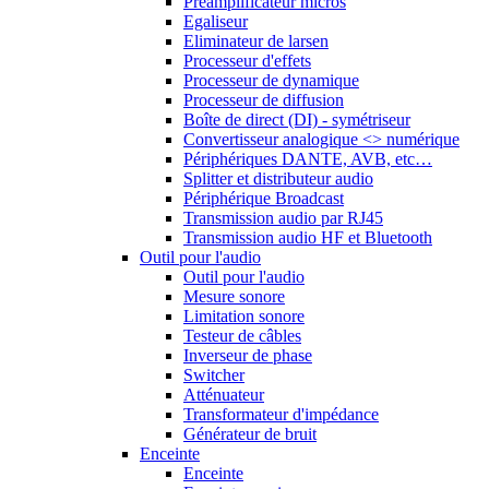
Préamplificateur micros
Egaliseur
Eliminateur de larsen
Processeur d'effets
Processeur de dynamique
Processeur de diffusion
Boîte de direct (DI) - symétriseur
Convertisseur analogique <> numérique
Périphériques DANTE, AVB, etc…
Splitter et distributeur audio
Périphérique Broadcast
Transmission audio par RJ45
Transmission audio HF et Bluetooth
Outil pour l'audio
Outil pour l'audio
Mesure sonore
Limitation sonore
Testeur de câbles
Inverseur de phase
Switcher
Atténuateur
Transformateur d'impédance
Générateur de bruit
Enceinte
Enceinte