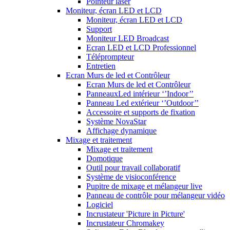
Pointeur laser
Moniteur, écran LED et LCD
Moniteur, écran LED et LCD
Support
Moniteur LED Broadcast
Ecran LED et LCD Professionnel
Téléprompteur
Entretien
Ecran Murs de led et Contrôleur
Ecran Murs de led et Contrôleur
PanneauxLed intérieur ‘’Indoor’’
Panneau Led extérieur ‘’Outdoor’’
Accessoire et supports de fixation
Système NovaStar
Affichage dynamique
Mixage et traitement
Mixage et traitement
Domotique
Outil pour travail collaboratif
Système de visioconférence
Pupitre de mixage et mélangeur live
Panneau de contrôle pour mélangeur vidéo
Logiciel
Incrustateur 'Picture in Picture'
Incrustateur Chromakey