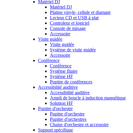
Matériel DJ
Matériel DJ
Platine vinyle, cellule et diamant
Lecteur CD et USB à plat
Controleur et logiciel
Console de mixage
Accessoire
Visite guidée
Visite guidée
Système de visite guidée
Accessoire
Conférence
Conférence
Système filaire
Système HF
Pupitre de conférences
Accessibilité auditive
Accessibilité auditive
Ampli de boucle à induction magnétique
Solution HF
Pupitre d'orchestre
Pupitre d'orchestre
Pupitre d'orchestres
Chaise d'orchestre et accessoire
Support spécifique