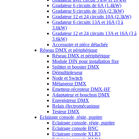
Gradateur 6 circuits de 6A (1.4kW)
Gradateur 6 circuits de 10A (2.3kW)
Gradateur 12 et 24 circuits 10A (2.3kW)
Gradateur 6 circuits 13A et 16A (3 à
3.6kW)
Gradateur 12 et 24 circuits 13A et 16A (3 à
3.6kW)
Accessoire et pièce détachée
Réseau DMX et périphérique
Réseau DMX et périphérique
Module DIN pour installation fixe
Splitter et booster DMX
Démultiplexeur
Node et Switch
Mélangeur DMX
Emetteur-récepteur DMX-HF
Adaptateur et bouchon DMX
Enregistreur DMX
Relais électromécanique
Testeur DMX
Eclairage console, régie, pupitre
Eclairage console, régie, pupitre
Eclairage console BNC
Eclairage console XLR3