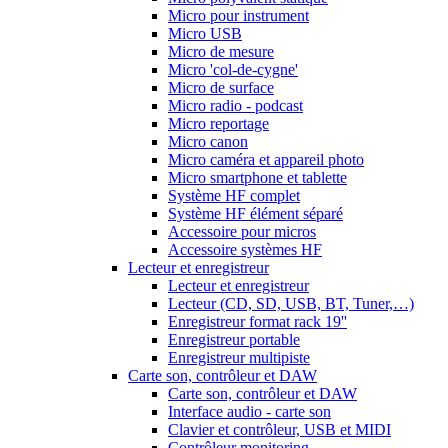
Micro pour instrument
Micro USB
Micro de mesure
Micro 'col-de-cygne'
Micro de surface
Micro radio - podcast
Micro reportage
Micro canon
Micro caméra et appareil photo
Micro smartphone et tablette
Système HF complet
Système HF élément séparé
Accessoire pour micros
Accessoire systèmes HF
Lecteur et enregistreur
Lecteur et enregistreur
Lecteur (CD, SD, USB, BT, Tuner,…)
Enregistreur format rack 19''
Enregistreur portable
Enregistreur multipiste
Carte son, contrôleur et DAW
Carte son, contrôleur et DAW
Interface audio - carte son
Clavier et contrôleur, USB et MIDI
Contrôleur monitoring