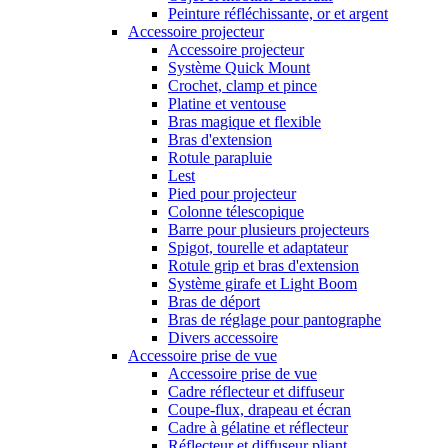
Peinture réfléchissante, or et argent
Accessoire projecteur
Accessoire projecteur
Système Quick Mount
Crochet, clamp et pince
Platine et ventouse
Bras magique et flexible
Bras d'extension
Rotule parapluie
Lest
Pied pour projecteur
Colonne télescopique
Barre pour plusieurs projecteurs
Spigot, tourelle et adaptateur
Rotule grip et bras d'extension
Système girafe et Light Boom
Bras de déport
Bras de réglage pour pantographe
Divers accessoire
Accessoire prise de vue
Accessoire prise de vue
Cadre réflecteur et diffuseur
Coupe-flux, drapeau et écran
Cadre à gélatine et réflecteur
Réflecteur et diffuseur pliant