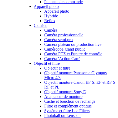
Panneau de commande
Appareil photo
Appareil photo
Hybride
Reflex
Caméra
Caméra
Caméra professionnelle
Caméra semi-pro
Caméra plateau ou production live
Caméscope grand public
Caméra PTZ et Pupitre de contrôle
Caméra 'Action Cam'
Objectif et filtre
Objectif et filtre
Objectif monture Panasonic Olympus
Micro 4/3
Objectif monture Canon EF-S, EF et RF-S
RF et PL
Objectif monture Sony E
Adaptateur de monture
Cache et bouchon de rechange
Filtre et complément optique
Système et filtre Lee Filters
Photoball ou Lensball