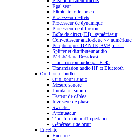
Préamplificateur micros
Egaliseur
Eliminateur de larsen
Processeur d'effets
Processeur de dynamique
Processeur de diffusion
Boîte de direct (DI) - symétriseur
Convertisseur analogique <> numérique
Périphériques DANTE, AVB, etc…
Splitter et distributeur audio
Périphérique Broadcast
Transmission audio par RJ45
Transmission audio HF et Bluetooth
Outil pour l'audio
Outil pour l'audio
Mesure sonore
Limitation sonore
Testeur de câbles
Inverseur de phase
Switcher
Atténuateur
Transformateur d'impédance
Générateur de bruit
Enceinte
Enceinte