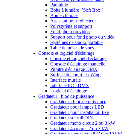
Parapluie
Boîte à lumière ‘’Soft Box’’
Boule chinoise
Assistant pour réflecteur
Polystyrène et support
Fond photo ou vidéo
Support pour fond photo ou vidéo
Systèmes de studio portable
Table de prises de vues
Console et logiciel d'éclairage
Console et logiciel d'éclairage
Console d'éclairage manuelle
Pupitre d'éclairage DMX
Surface de contrôle / Wing
Interface murale
Interface PC - DMX
Logiciel d'éclairage
Gradateur - bloc de puissance
Gradateur - bloc de puissance
Gradateur pour lampes LED
Gradateur pour installation fixe
Gradateur sur rail DIN
Gradateur mono circuit 2 ou 3 kW
Gradateur 4 circuits 2 ou 3 kW
Gradateur avec circuit 5 kW et 10 kW