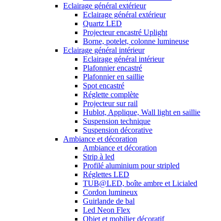
Eclairage général extérieur
Eclairage général extérieur
Quartz LED
Projecteur encastré Uplight
Borne, potelet, colonne lumineuse
Eclairage général intérieur
Eclairage général intérieur
Plafonnier encastré
Plafonnier en saillie
Spot encastré
Réglette complète
Projecteur sur rail
Hublot, Applique, Wall light en saillie
Suspension technique
Suspension décorative
Ambiance et décoration
Ambiance et décoration
Strip à led
Profilé aluminium pour stripled
Réglettes LED
TUB@LED, boîte ambre et Licialed
Cordon lumineux
Guirlande de bal
Led Neon Flex
Objet et mobilier décoratif