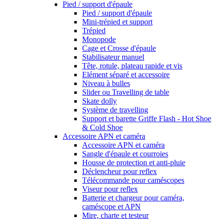
Pied / support d'épaule
Pied / support d'épaule
Mini-trépied et support
Trépied
Monopode
Cage et Crosse d'épaule
Stabilisateur manuel
Tête, rotule, plateau rapide et vis
Elément séparé et accessoire
Niveau à bulles
Slider ou Travelling de table
Skate dolly
Système de travelling
Support et barette Griffe Flash - Hot Shoe
& Cold Shoe
Accessoire APN et caméra
Accessoire APN et caméra
Sangle d'épaule et courroies
Housse de protection et anti-pluie
Déclencheur pour reflex
Télécommande pour caméscopes
Viseur pour reflex
Batterie et chargeur pour caméra,
caméscope et APN
Mire, charte et testeur