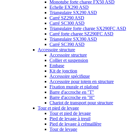
Monotube forte charge FX50 ASD
Echelle EX290 ASD
Triangulaire SX290 ASD
Carré SZ290 ASD
Carré SC300 ASD
Triangulaire forte charge SX290FC ASD
Carré forte charge SZ290FC ASD
Triangulaire SX390 ASD
Carré SC390 ASD
Accessoire structure
Accessoire structure
Collier et suspension
Embase
Kit de jonction
Accessoire spécifique
Accessoire pour totem en structure
Fixation murale et plafond
Barre d'accroche en ''T''
Barre d'accroche en ''H''
Chariot de transport pour structure
Tour et pied de levage
Tour et pied de levage
Pied de levage à treuil
Pied de levage à crémaillère
Tour de levage