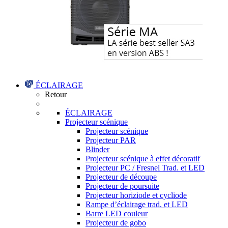
ÉCLAIRAGE
Retour
ÉCLAIRAGE
Projecteur scénique
Projecteur scénique
Projecteur PAR
Blinder
Projecteur scénique à effet décoratif
Projecteur PC / Fresnel Trad. et LED
Projecteur de découpe
Projecteur de poursuite
Projecteur horiziode et cycliode
Rampe d’éclairage trad. et LED
Barre LED couleur
Projecteur de gobo