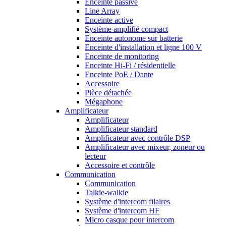
Enceinte passive
Line Array
Enceinte active
Système amplifié compact
Enceinte autonome sur batterie
Enceinte d'installation et ligne 100 V
Enceinte de monitoring
Enceinte Hi-Fi / résidentielle
Enceinte PoE / Dante
Accessoire
Pièce détachée
Mégaphone
Amplificateur
Amplificateur
Amplificateur standard
Amplificateur avec contrôle DSP
Amplificateur avec mixeur, zoneur ou
lecteur
Accessoire et contrôle
Communication
Communication
Talkie-walkie
Système d'intercom filaires
Système d'intercom HF
Micro casque pour intercom