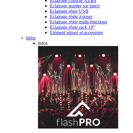
Eclairage console XLR4
Eclairage pupitre sur pince
Eclairage régie USB
Eclairage régie à poser
Eclairage régie multi-fonctions
Eclairage régie rack 19''
Elément séparé et accessoire
Infos
Infos