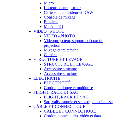
Micro
Lecteur et enregistreur
Carte son, contrôleur et DAW
Console de mixage
Enceinte
Matériel DJ
VIDÉO - PHOTO
VIDÉO - PHOTO
Vidéoprojecteur, support et écran de
projection
Mixage et traitement
Caméra
STRUCTURE ET LEVAGE
STRUCTURE ET LEVAGE
Accessoire structure
Accessoire structure
ELECTRICITÉ
ELECTRICITÉ
Cordon, rallonge et multiprise
FLIGHT, RACK ET SAC
FLIGHT, RACK ET SAC
Sac, valise souple et semi-rigide et housse
CÂBLE ET CONNECTIQUE
CÂBLE ET CONNECTIQUE
Cordon monté audio, vidéo et data