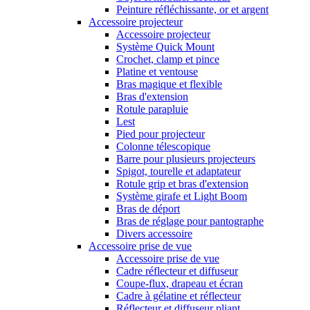
Peinture réfléchissante, or et argent
Accessoire projecteur
Accessoire projecteur
Système Quick Mount
Crochet, clamp et pince
Platine et ventouse
Bras magique et flexible
Bras d'extension
Rotule parapluie
Lest
Pied pour projecteur
Colonne télescopique
Barre pour plusieurs projecteurs
Spigot, tourelle et adaptateur
Rotule grip et bras d'extension
Système girafe et Light Boom
Bras de déport
Bras de réglage pour pantographe
Divers accessoire
Accessoire prise de vue
Accessoire prise de vue
Cadre réflecteur et diffuseur
Coupe-flux, drapeau et écran
Cadre à gélatine et réflecteur
Réflecteur et diffuseur pliant