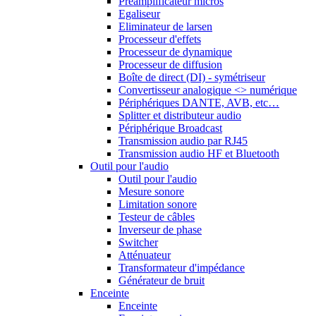
Préamplificateur micros
Egaliseur
Eliminateur de larsen
Processeur d'effets
Processeur de dynamique
Processeur de diffusion
Boîte de direct (DI) - symétriseur
Convertisseur analogique <> numérique
Périphériques DANTE, AVB, etc…
Splitter et distributeur audio
Périphérique Broadcast
Transmission audio par RJ45
Transmission audio HF et Bluetooth
Outil pour l'audio
Outil pour l'audio
Mesure sonore
Limitation sonore
Testeur de câbles
Inverseur de phase
Switcher
Atténuateur
Transformateur d'impédance
Générateur de bruit
Enceinte
Enceinte