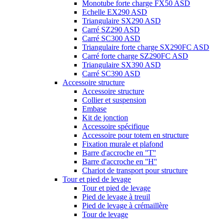
Monotube forte charge FX50 ASD
Echelle EX290 ASD
Triangulaire SX290 ASD
Carré SZ290 ASD
Carré SC300 ASD
Triangulaire forte charge SX290FC ASD
Carré forte charge SZ290FC ASD
Triangulaire SX390 ASD
Carré SC390 ASD
Accessoire structure
Accessoire structure
Collier et suspension
Embase
Kit de jonction
Accessoire spécifique
Accessoire pour totem en structure
Fixation murale et plafond
Barre d'accroche en ''T''
Barre d'accroche en ''H''
Chariot de transport pour structure
Tour et pied de levage
Tour et pied de levage
Pied de levage à treuil
Pied de levage à crémaillère
Tour de levage