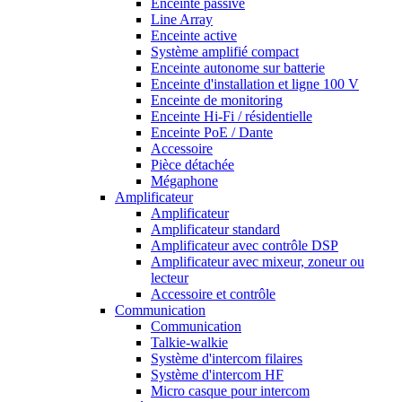
Enceinte passive
Line Array
Enceinte active
Système amplifié compact
Enceinte autonome sur batterie
Enceinte d'installation et ligne 100 V
Enceinte de monitoring
Enceinte Hi-Fi / résidentielle
Enceinte PoE / Dante
Accessoire
Pièce détachée
Mégaphone
Amplificateur
Amplificateur
Amplificateur standard
Amplificateur avec contrôle DSP
Amplificateur avec mixeur, zoneur ou
lecteur
Accessoire et contrôle
Communication
Communication
Talkie-walkie
Système d'intercom filaires
Système d'intercom HF
Micro casque pour intercom