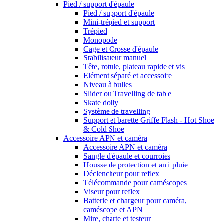
Pied / support d'épaule
Pied / support d'épaule
Mini-trépied et support
Trépied
Monopode
Cage et Crosse d'épaule
Stabilisateur manuel
Tête, rotule, plateau rapide et vis
Elément séparé et accessoire
Niveau à bulles
Slider ou Travelling de table
Skate dolly
Système de travelling
Support et barette Griffe Flash - Hot Shoe
& Cold Shoe
Accessoire APN et caméra
Accessoire APN et caméra
Sangle d'épaule et courroies
Housse de protection et anti-pluie
Déclencheur pour reflex
Télécommande pour caméscopes
Viseur pour reflex
Batterie et chargeur pour caméra,
caméscope et APN
Mire, charte et testeur