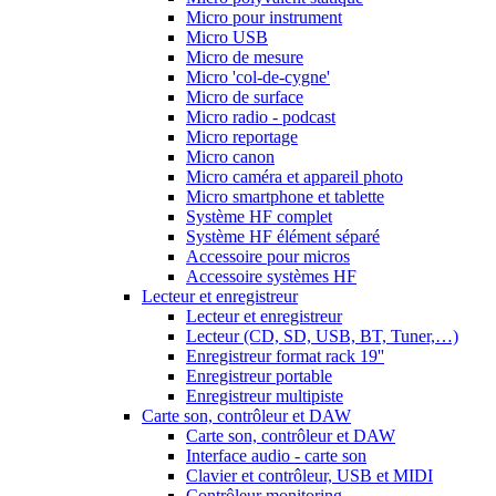
Micro pour instrument
Micro USB
Micro de mesure
Micro 'col-de-cygne'
Micro de surface
Micro radio - podcast
Micro reportage
Micro canon
Micro caméra et appareil photo
Micro smartphone et tablette
Système HF complet
Système HF élément séparé
Accessoire pour micros
Accessoire systèmes HF
Lecteur et enregistreur
Lecteur et enregistreur
Lecteur (CD, SD, USB, BT, Tuner,…)
Enregistreur format rack 19''
Enregistreur portable
Enregistreur multipiste
Carte son, contrôleur et DAW
Carte son, contrôleur et DAW
Interface audio - carte son
Clavier et contrôleur, USB et MIDI
Contrôleur monitoring