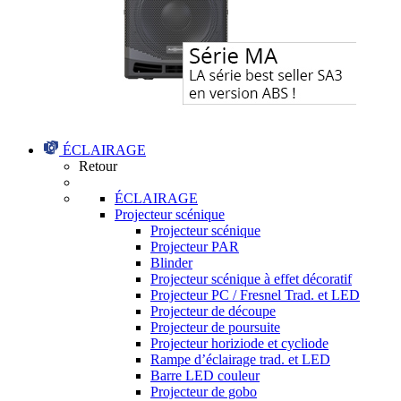
ÉCLAIRAGE
Retour
ÉCLAIRAGE
Projecteur scénique
Projecteur scénique
Projecteur PAR
Blinder
Projecteur scénique à effet décoratif
Projecteur PC / Fresnel Trad. et LED
Projecteur de découpe
Projecteur de poursuite
Projecteur horiziode et cycliode
Rampe d’éclairage trad. et LED
Barre LED couleur
Projecteur de gobo