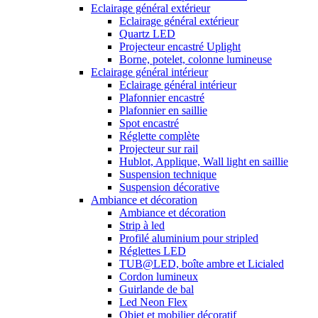
Eclairage général extérieur
Eclairage général extérieur
Quartz LED
Projecteur encastré Uplight
Borne, potelet, colonne lumineuse
Eclairage général intérieur
Eclairage général intérieur
Plafonnier encastré
Plafonnier en saillie
Spot encastré
Réglette complète
Projecteur sur rail
Hublot, Applique, Wall light en saillie
Suspension technique
Suspension décorative
Ambiance et décoration
Ambiance et décoration
Strip à led
Profilé aluminium pour stripled
Réglettes LED
TUB@LED, boîte ambre et Licialed
Cordon lumineux
Guirlande de bal
Led Neon Flex
Objet et mobilier décoratif