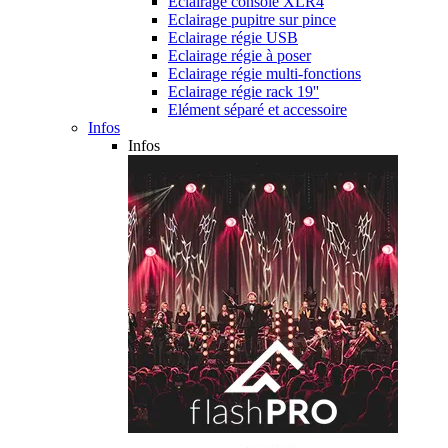
Eclairage console XLR4
Eclairage pupitre sur pince
Eclairage régie USB
Eclairage régie à poser
Eclairage régie multi-fonctions
Eclairage régie rack 19''
Elément séparé et accessoire
Infos
Infos