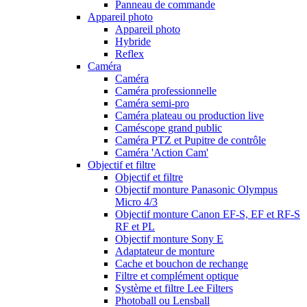
Panneau de commande
Appareil photo
Appareil photo
Hybride
Reflex
Caméra
Caméra
Caméra professionnelle
Caméra semi-pro
Caméra plateau ou production live
Caméscope grand public
Caméra PTZ et Pupitre de contrôle
Caméra 'Action Cam'
Objectif et filtre
Objectif et filtre
Objectif monture Panasonic Olympus
Micro 4/3
Objectif monture Canon EF-S, EF et RF-S
RF et PL
Objectif monture Sony E
Adaptateur de monture
Cache et bouchon de rechange
Filtre et complément optique
Système et filtre Lee Filters
Photoball ou Lensball