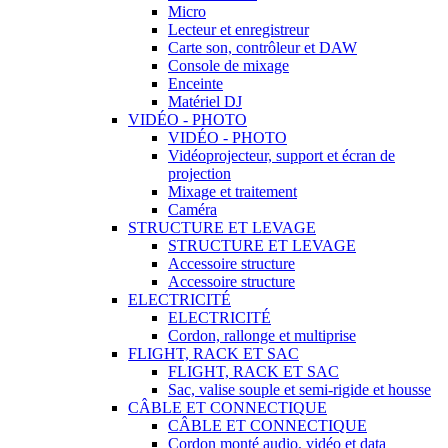
Micro
Lecteur et enregistreur
Carte son, contrôleur et DAW
Console de mixage
Enceinte
Matériel DJ
VIDÉO - PHOTO
VIDÉO - PHOTO
Vidéoprojecteur, support et écran de
projection
Mixage et traitement
Caméra
STRUCTURE ET LEVAGE
STRUCTURE ET LEVAGE
Accessoire structure
Accessoire structure
ELECTRICITÉ
ELECTRICITÉ
Cordon, rallonge et multiprise
FLIGHT, RACK ET SAC
FLIGHT, RACK ET SAC
Sac, valise souple et semi-rigide et housse
CÂBLE ET CONNECTIQUE
CÂBLE ET CONNECTIQUE
Cordon monté audio, vidéo et data