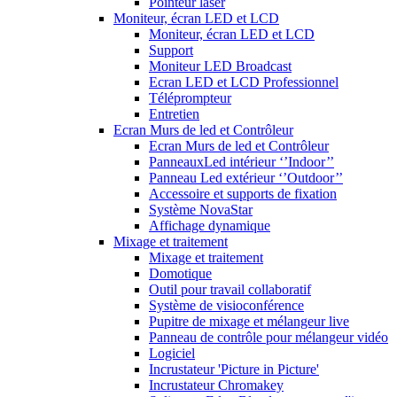
Pointeur laser
Moniteur, écran LED et LCD
Moniteur, écran LED et LCD
Support
Moniteur LED Broadcast
Ecran LED et LCD Professionnel
Téléprompteur
Entretien
Ecran Murs de led et Contrôleur
Ecran Murs de led et Contrôleur
PanneauxLed intérieur ‘’Indoor’’
Panneau Led extérieur ‘’Outdoor’’
Accessoire et supports de fixation
Système NovaStar
Affichage dynamique
Mixage et traitement
Mixage et traitement
Domotique
Outil pour travail collaboratif
Système de visioconférence
Pupitre de mixage et mélangeur live
Panneau de contrôle pour mélangeur vidéo
Logiciel
Incrustateur 'Picture in Picture'
Incrustateur Chromakey