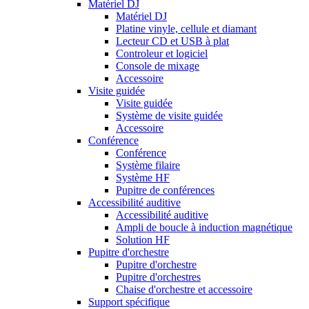
Matériel DJ
Matériel DJ
Platine vinyle, cellule et diamant
Lecteur CD et USB à plat
Controleur et logiciel
Console de mixage
Accessoire
Visite guidée
Visite guidée
Système de visite guidée
Accessoire
Conférence
Conférence
Système filaire
Système HF
Pupitre de conférences
Accessibilité auditive
Accessibilité auditive
Ampli de boucle à induction magnétique
Solution HF
Pupitre d'orchestre
Pupitre d'orchestre
Pupitre d'orchestres
Chaise d'orchestre et accessoire
Support spécifique