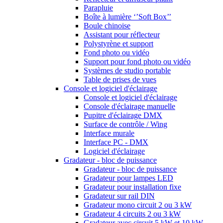
Parapluie
Boîte à lumière ‘’Soft Box’’
Boule chinoise
Assistant pour réflecteur
Polystyrène et support
Fond photo ou vidéo
Support pour fond photo ou vidéo
Systèmes de studio portable
Table de prises de vues
Console et logiciel d'éclairage
Console et logiciel d'éclairage
Console d'éclairage manuelle
Pupitre d'éclairage DMX
Surface de contrôle / Wing
Interface murale
Interface PC - DMX
Logiciel d'éclairage
Gradateur - bloc de puissance
Gradateur - bloc de puissance
Gradateur pour lampes LED
Gradateur pour installation fixe
Gradateur sur rail DIN
Gradateur mono circuit 2 ou 3 kW
Gradateur 4 circuits 2 ou 3 kW
Gradateur avec circuit 5 kW et 10 kW