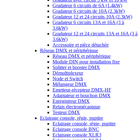
Gradateur 6 circuits de 6A (1.4kW)
Gradateur 6 circuits de 10A (2.3kW)
Gradateur 12 et 24 circuits 10A (2.3kW)
Gradateur 6 circuits 13A et 16A (3 à
3.6kW)
Gradateur 12 et 24 circuits 13A et 16A (3 à
3.6kW)
Accessoire et pièce détachée
Réseau DMX et périphérique
Réseau DMX et périphérique
Module DIN pour installation fixe
Splitter et booster DMX
Démultiplexeur
Node et Switch
Mélangeur DMX
Emetteur-récepteur DMX-HF
Adaptateur et bouchon DMX
Enregistreur DMX
Relais électromécanique
Testeur DMX
Eclairage console, régie, pupitre
Eclairage console, régie, pupitre
Eclairage console BNC
Eclairage console XLR3