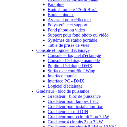
Parapluie
Boîte à lumière ‘’Soft Box’’
Boule chinoise
Assistant pour réflecteur
Polystyrène et support
Fond photo ou vidéo
Support pour fond photo ou vidéo
Systèmes de studio portable
Table de prises de vues
Console et logiciel d'éclairage
Console et logiciel d'éclairage
Console d'éclairage manuelle
Pupitre d'éclairage DMX
Surface de contrôle / Wing
Interface murale
Interface PC - DMX
Logiciel d'éclairage
Gradateur - bloc de puissance
Gradateur - bloc de puissance
Gradateur pour lampes LED
Gradateur pour installation fixe
Gradateur sur rail DIN
Gradateur mono circuit 2 ou 3 kW
Gradateur 4 circuits 2 ou 3 kW
Gradateur avec circuit 5 kW et 10 kW