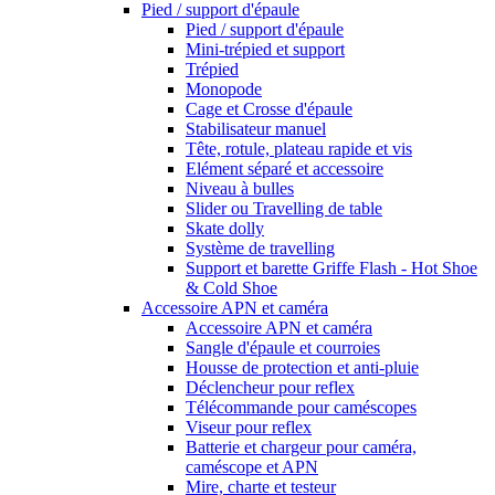
Pied / support d'épaule
Pied / support d'épaule
Mini-trépied et support
Trépied
Monopode
Cage et Crosse d'épaule
Stabilisateur manuel
Tête, rotule, plateau rapide et vis
Elément séparé et accessoire
Niveau à bulles
Slider ou Travelling de table
Skate dolly
Système de travelling
Support et barette Griffe Flash - Hot Shoe
& Cold Shoe
Accessoire APN et caméra
Accessoire APN et caméra
Sangle d'épaule et courroies
Housse de protection et anti-pluie
Déclencheur pour reflex
Télécommande pour caméscopes
Viseur pour reflex
Batterie et chargeur pour caméra,
caméscope et APN
Mire, charte et testeur