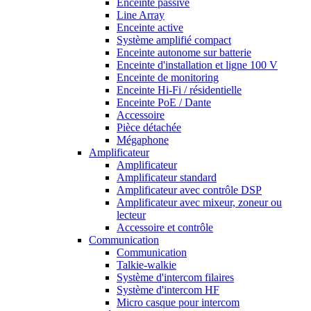
Enceinte passive
Line Array
Enceinte active
Système amplifié compact
Enceinte autonome sur batterie
Enceinte d'installation et ligne 100 V
Enceinte de monitoring
Enceinte Hi-Fi / résidentielle
Enceinte PoE / Dante
Accessoire
Pièce détachée
Mégaphone
Amplificateur
Amplificateur
Amplificateur standard
Amplificateur avec contrôle DSP
Amplificateur avec mixeur, zoneur ou
lecteur
Accessoire et contrôle
Communication
Communication
Talkie-walkie
Système d'intercom filaires
Système d'intercom HF
Micro casque pour intercom