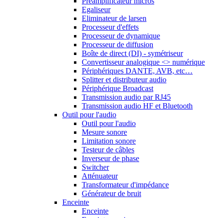
Préamplificateur micros
Egaliseur
Eliminateur de larsen
Processeur d'effets
Processeur de dynamique
Processeur de diffusion
Boîte de direct (DI) - symétriseur
Convertisseur analogique <> numérique
Périphériques DANTE, AVB, etc…
Splitter et distributeur audio
Périphérique Broadcast
Transmission audio par RJ45
Transmission audio HF et Bluetooth
Outil pour l'audio
Outil pour l'audio
Mesure sonore
Limitation sonore
Testeur de câbles
Inverseur de phase
Switcher
Atténuateur
Transformateur d'impédance
Générateur de bruit
Enceinte
Enceinte