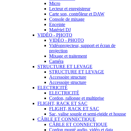
Micro
Lecteur et enregistreur
Carte son, contrôleur et DAW
Console de mixage
Enceinte
Matériel DJ
VIDÉO - PHOTO
VIDÉO - PHOTO
Vidéoprojecteur, support et écran de
projection
Mixage et traitement
Caméra
STRUCTURE ET LEVAGE
STRUCTURE ET LEVAGE
Accessoire structure
Accessoire structure
ELECTRICITÉ
ELECTRICITÉ
Cordon, rallonge et multiprise
FLIGHT, RACK ET SAC
FLIGHT, RACK ET SAC
Sac, valise souple et semi-rigide et housse
CÂBLE ET CONNECTIQUE
CÂBLE ET CONNECTIQUE
Cordon monté audio, vidéo et data