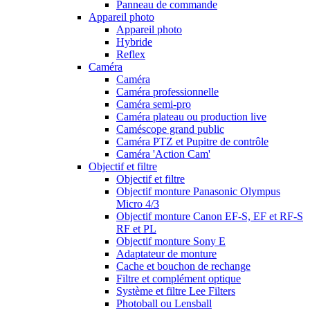
Panneau de commande
Appareil photo
Appareil photo
Hybride
Reflex
Caméra
Caméra
Caméra professionnelle
Caméra semi-pro
Caméra plateau ou production live
Caméscope grand public
Caméra PTZ et Pupitre de contrôle
Caméra 'Action Cam'
Objectif et filtre
Objectif et filtre
Objectif monture Panasonic Olympus
Micro 4/3
Objectif monture Canon EF-S, EF et RF-S
RF et PL
Objectif monture Sony E
Adaptateur de monture
Cache et bouchon de rechange
Filtre et complément optique
Système et filtre Lee Filters
Photoball ou Lensball