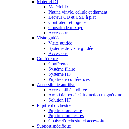
Matériel DJ
Matériel DJ
Platine vinyle, cellule et diamant
Lecteur CD et USB à plat
Controleur et logiciel
Console de mixage
Accessoire
Visite guidée
Visite guidée
Système de visite guidée
Accessoire
Conférence
Conférence
Système filaire
Système HF
Pupitre de conférences
Accessibilité auditive
Accessibilité auditive
Ampli de boucle à induction magnétique
Solution HF
Pupitre d'orchestre
Pupitre d'orchestre
Pupitre d'orchestres
Chaise d'orchestre et accessoire
Support spécifique