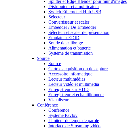
Splitter et Edge Blender pour mur d'images
Distributeur et amplificateur
Switch Ethernet et Hub USB
Sélecteur
Convertisseur et scaler
Embedder / De-Embedder
Sélecteur et scaler de présentation
Emulateur EDID
Sonde de calibrage
Alimentation et batterie
Système de transmission
Source
Source
Carte d'acquisition ou de capture
Accessoire informatique
Lecteur multimédias
Lecteur vidéo et multimédia
Enregistreur sur HDD
Enregistreur et échantillonneur
Visualiseur
Conférence
Conférence
Système Pavlov
Limiteur de temps de parole
Interface de Streaming vidéo