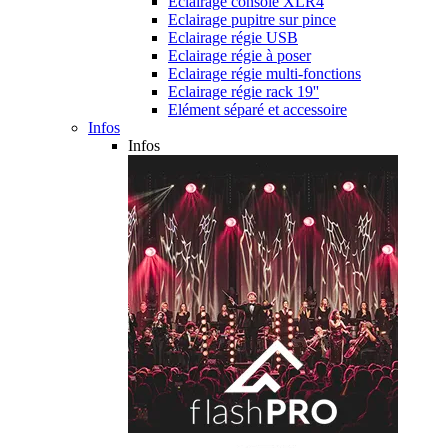
Eclairage console XLR4
Eclairage pupitre sur pince
Eclairage régie USB
Eclairage régie à poser
Eclairage régie multi-fonctions
Eclairage régie rack 19''
Elément séparé et accessoire
Infos
Infos