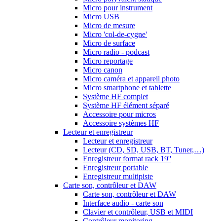
Micro pour instrument
Micro USB
Micro de mesure
Micro 'col-de-cygne'
Micro de surface
Micro radio - podcast
Micro reportage
Micro canon
Micro caméra et appareil photo
Micro smartphone et tablette
Système HF complet
Système HF élément séparé
Accessoire pour micros
Accessoire systèmes HF
Lecteur et enregistreur
Lecteur et enregistreur
Lecteur (CD, SD, USB, BT, Tuner,…)
Enregistreur format rack 19''
Enregistreur portable
Enregistreur multipiste
Carte son, contrôleur et DAW
Carte son, contrôleur et DAW
Interface audio - carte son
Clavier et contrôleur, USB et MIDI
Contrôleur monitoring