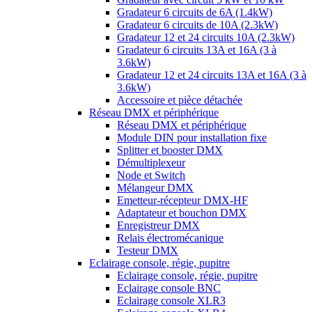
Gradateur 6 circuits de 6A (1.4kW)
Gradateur 6 circuits de 10A (2.3kW)
Gradateur 12 et 24 circuits 10A (2.3kW)
Gradateur 6 circuits 13A et 16A (3 à
3.6kW)
Gradateur 12 et 24 circuits 13A et 16A (3 à
3.6kW)
Accessoire et pièce détachée
Réseau DMX et périphérique
Réseau DMX et périphérique
Module DIN pour installation fixe
Splitter et booster DMX
Démultiplexeur
Node et Switch
Mélangeur DMX
Emetteur-récepteur DMX-HF
Adaptateur et bouchon DMX
Enregistreur DMX
Relais électromécanique
Testeur DMX
Eclairage console, régie, pupitre
Eclairage console, régie, pupitre
Eclairage console BNC
Eclairage console XLR3