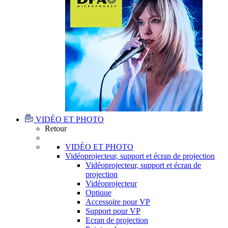
VIDÉO ET PHOTO
Retour
VIDÉO ET PHOTO
Vidéoprojecteur, support et écran de projection
Vidéoprojecteur, support et écran de
projection
Vidéoprojecteur
Optique
Accessoire pour VP
Support pour VP
Ecran de projection