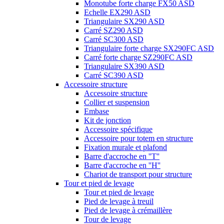
Monotube forte charge FX50 ASD
Echelle EX290 ASD
Triangulaire SX290 ASD
Carré SZ290 ASD
Carré SC300 ASD
Triangulaire forte charge SX290FC ASD
Carré forte charge SZ290FC ASD
Triangulaire SX390 ASD
Carré SC390 ASD
Accessoire structure
Accessoire structure
Collier et suspension
Embase
Kit de jonction
Accessoire spécifique
Accessoire pour totem en structure
Fixation murale et plafond
Barre d'accroche en ''T''
Barre d'accroche en ''H''
Chariot de transport pour structure
Tour et pied de levage
Tour et pied de levage
Pied de levage à treuil
Pied de levage à crémaillère
Tour de levage