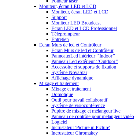
Pointeur laser
Moniteur, écran LED et LCD
Moniteur, écran LED et LCD
Support
Moniteur LED Broadcast
Ecran LED et LCD Professionnel
Téléprompteur
Entretien
Ecran Murs de led et Contrôleur
Ecran Murs de led et Contrôleur
PanneauxLed intérieur ‘’Indoor’’
Panneau Led extérieur ‘’Outdoor’’
Accessoire et supports de fixation
Système NovaStar
Affichage dynamique
Mixage et traitement
Mixage et traitement
Domotique
Outil pour travail collaboratif
Système de visioconférence
Pupitre de mixage et mélangeur live
Panneau de contrôle pour mélangeur vidéo
Logiciel
Incrustateur 'Picture in Picture'
Incrustateur Chromakey