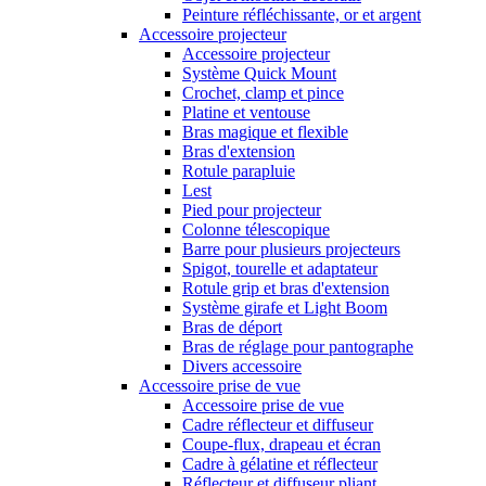
Peinture réfléchissante, or et argent
Accessoire projecteur
Accessoire projecteur
Système Quick Mount
Crochet, clamp et pince
Platine et ventouse
Bras magique et flexible
Bras d'extension
Rotule parapluie
Lest
Pied pour projecteur
Colonne télescopique
Barre pour plusieurs projecteurs
Spigot, tourelle et adaptateur
Rotule grip et bras d'extension
Système girafe et Light Boom
Bras de déport
Bras de réglage pour pantographe
Divers accessoire
Accessoire prise de vue
Accessoire prise de vue
Cadre réflecteur et diffuseur
Coupe-flux, drapeau et écran
Cadre à gélatine et réflecteur
Réflecteur et diffuseur pliant