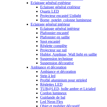
Eclairage général extérieur
Eclairage général extérieur
Quartz LED
Projecteur encastré Uplight
Borne, potelet, colonne lumineuse
Eclairage général intérieur
Eclairage général intérieur
Plafonnier encastré
Plafonnier en saillie
Spot encastré
Réglette complète
Projecteur sur rail
Hublot, Applique, Wall light en saillie
Suspension technique
Suspension décorative
Ambiance et décoration
Ambiance et décoration
Strip à led
Profilé aluminium pour stripled
Réglettes LED
TUB@LED, boîte ambre et Licialed
Cordon lumineux
Guirlande de bal
Led Neon Flex
Objet et mobilier décoratif