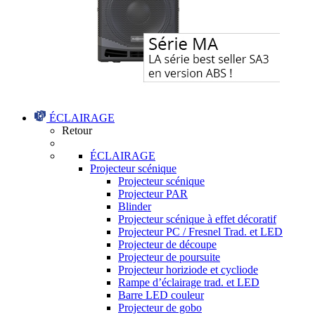
ÉCLAIRAGE
Retour
ÉCLAIRAGE
Projecteur scénique
Projecteur scénique
Projecteur PAR
Blinder
Projecteur scénique à effet décoratif
Projecteur PC / Fresnel Trad. et LED
Projecteur de découpe
Projecteur de poursuite
Projecteur horiziode et cycliode
Rampe d’éclairage trad. et LED
Barre LED couleur
Projecteur de gobo