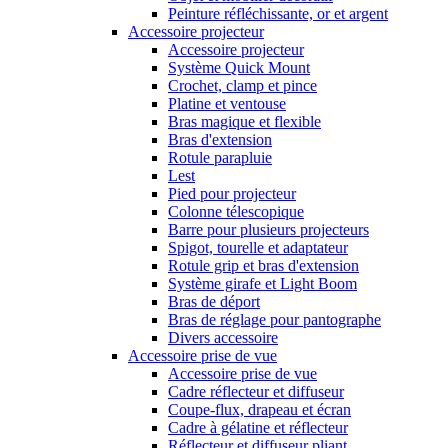
Peinture réfléchissante, or et argent
Accessoire projecteur
Accessoire projecteur
Système Quick Mount
Crochet, clamp et pince
Platine et ventouse
Bras magique et flexible
Bras d'extension
Rotule parapluie
Lest
Pied pour projecteur
Colonne télescopique
Barre pour plusieurs projecteurs
Spigot, tourelle et adaptateur
Rotule grip et bras d'extension
Système girafe et Light Boom
Bras de déport
Bras de réglage pour pantographe
Divers accessoire
Accessoire prise de vue
Accessoire prise de vue
Cadre réflecteur et diffuseur
Coupe-flux, drapeau et écran
Cadre à gélatine et réflecteur
Réflecteur et diffuseur pliant