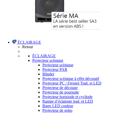
ÉCLAIRAGE
Retour
ÉCLAIRAGE
Projecteur scénique
Projecteur scénique
Projecteur PAR
Blinder
Projecteur scénique à effet décoratif
Projecteur PC / Fresnel Trad. et LED
Projecteur de découpe
Projecteur de poursuite
Projecteur horiziode et cycliode
Rampe d’éclairage trad. et LED
Barre LED couleur
Projecteur de gobo