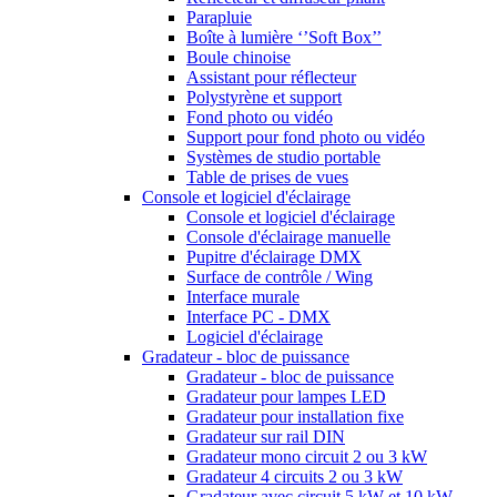
Parapluie
Boîte à lumière ‘’Soft Box’’
Boule chinoise
Assistant pour réflecteur
Polystyrène et support
Fond photo ou vidéo
Support pour fond photo ou vidéo
Systèmes de studio portable
Table de prises de vues
Console et logiciel d'éclairage
Console et logiciel d'éclairage
Console d'éclairage manuelle
Pupitre d'éclairage DMX
Surface de contrôle / Wing
Interface murale
Interface PC - DMX
Logiciel d'éclairage
Gradateur - bloc de puissance
Gradateur - bloc de puissance
Gradateur pour lampes LED
Gradateur pour installation fixe
Gradateur sur rail DIN
Gradateur mono circuit 2 ou 3 kW
Gradateur 4 circuits 2 ou 3 kW
Gradateur avec circuit 5 kW et 10 kW