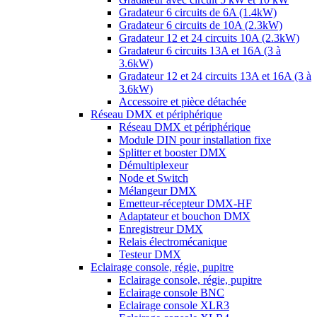
Gradateur 6 circuits de 6A (1.4kW)
Gradateur 6 circuits de 10A (2.3kW)
Gradateur 12 et 24 circuits 10A (2.3kW)
Gradateur 6 circuits 13A et 16A (3 à
3.6kW)
Gradateur 12 et 24 circuits 13A et 16A (3 à
3.6kW)
Accessoire et pièce détachée
Réseau DMX et périphérique
Réseau DMX et périphérique
Module DIN pour installation fixe
Splitter et booster DMX
Démultiplexeur
Node et Switch
Mélangeur DMX
Emetteur-récepteur DMX-HF
Adaptateur et bouchon DMX
Enregistreur DMX
Relais électromécanique
Testeur DMX
Eclairage console, régie, pupitre
Eclairage console, régie, pupitre
Eclairage console BNC
Eclairage console XLR3