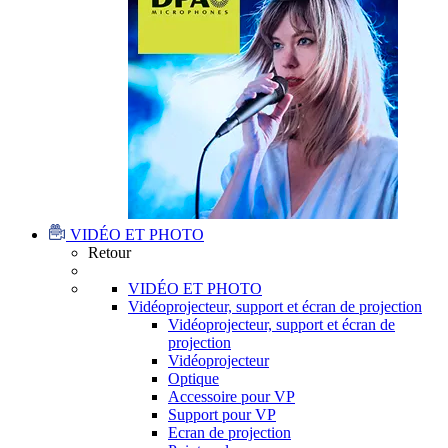
VIDÉO ET PHOTO
Retour
VIDÉO ET PHOTO
Vidéoprojecteur, support et écran de projection
Vidéoprojecteur, support et écran de
projection
Vidéoprojecteur
Optique
Accessoire pour VP
Support pour VP
Ecran de projection