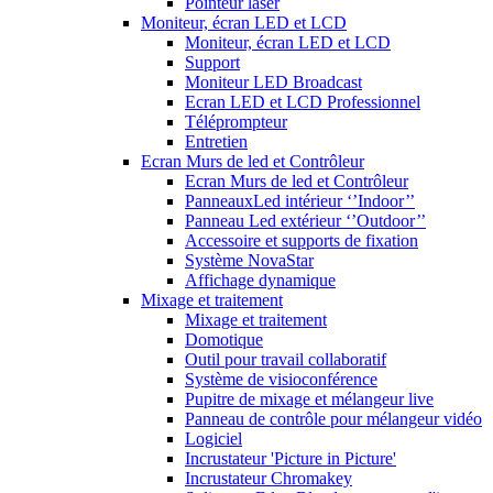
Pointeur laser
Moniteur, écran LED et LCD
Moniteur, écran LED et LCD
Support
Moniteur LED Broadcast
Ecran LED et LCD Professionnel
Téléprompteur
Entretien
Ecran Murs de led et Contrôleur
Ecran Murs de led et Contrôleur
PanneauxLed intérieur ‘’Indoor’’
Panneau Led extérieur ‘’Outdoor’’
Accessoire et supports de fixation
Système NovaStar
Affichage dynamique
Mixage et traitement
Mixage et traitement
Domotique
Outil pour travail collaboratif
Système de visioconférence
Pupitre de mixage et mélangeur live
Panneau de contrôle pour mélangeur vidéo
Logiciel
Incrustateur 'Picture in Picture'
Incrustateur Chromakey