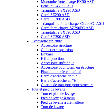
Monotube forte charge FX50 ASD
Echelle EX290 ASD
Triangulaire SX290 ASD
Carré SZ290 ASD
Carré SC300 ASD
Triangulaire forte charge SX290FC ASD
Carré forte charge SZ290FC ASD
Triangulaire SX390 ASD
Carré SC390 ASD
Accessoire structure
Accessoire structure
Collier et suspension
Embase
Kit de jonction
Accessoire spécifique
Accessoire pour totem en structure
Fixation murale et plafond
Barre d'accroche en ''T''
Barre d'accroche en ''H''
Chariot de transport pour structure
Tour et pied de levage
Tour et pied de levage
Pied de levage à treuil
Pied de levage à crémaillère
Tour de levage