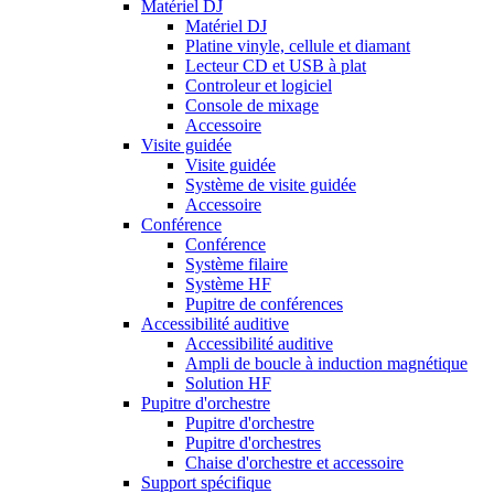
Matériel DJ
Matériel DJ
Platine vinyle, cellule et diamant
Lecteur CD et USB à plat
Controleur et logiciel
Console de mixage
Accessoire
Visite guidée
Visite guidée
Système de visite guidée
Accessoire
Conférence
Conférence
Système filaire
Système HF
Pupitre de conférences
Accessibilité auditive
Accessibilité auditive
Ampli de boucle à induction magnétique
Solution HF
Pupitre d'orchestre
Pupitre d'orchestre
Pupitre d'orchestres
Chaise d'orchestre et accessoire
Support spécifique