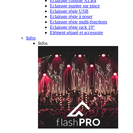
Eclairage console XLR4
Eclairage pupitre sur pince
Eclairage régie USB
Eclairage régie à poser
Eclairage régie multi-fonctions
Eclairage régie rack 19''
Elément séparé et accessoire
Infos
Infos