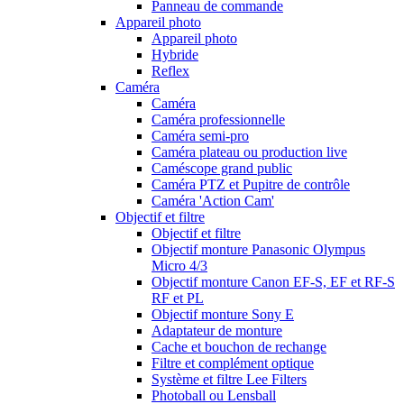
Panneau de commande
Appareil photo
Appareil photo
Hybride
Reflex
Caméra
Caméra
Caméra professionnelle
Caméra semi-pro
Caméra plateau ou production live
Caméscope grand public
Caméra PTZ et Pupitre de contrôle
Caméra 'Action Cam'
Objectif et filtre
Objectif et filtre
Objectif monture Panasonic Olympus
Micro 4/3
Objectif monture Canon EF-S, EF et RF-S
RF et PL
Objectif monture Sony E
Adaptateur de monture
Cache et bouchon de rechange
Filtre et complément optique
Système et filtre Lee Filters
Photoball ou Lensball