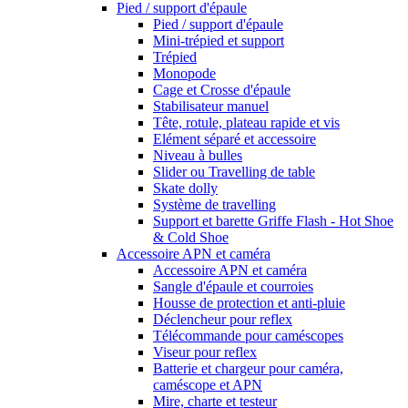
Pied / support d'épaule
Pied / support d'épaule
Mini-trépied et support
Trépied
Monopode
Cage et Crosse d'épaule
Stabilisateur manuel
Tête, rotule, plateau rapide et vis
Elément séparé et accessoire
Niveau à bulles
Slider ou Travelling de table
Skate dolly
Système de travelling
Support et barette Griffe Flash - Hot Shoe
& Cold Shoe
Accessoire APN et caméra
Accessoire APN et caméra
Sangle d'épaule et courroies
Housse de protection et anti-pluie
Déclencheur pour reflex
Télécommande pour caméscopes
Viseur pour reflex
Batterie et chargeur pour caméra,
caméscope et APN
Mire, charte et testeur