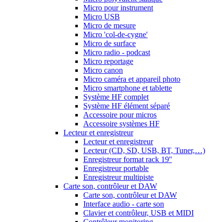
Micro pour instrument
Micro USB
Micro de mesure
Micro 'col-de-cygne'
Micro de surface
Micro radio - podcast
Micro reportage
Micro canon
Micro caméra et appareil photo
Micro smartphone et tablette
Système HF complet
Système HF élément séparé
Accessoire pour micros
Accessoire systèmes HF
Lecteur et enregistreur
Lecteur et enregistreur
Lecteur (CD, SD, USB, BT, Tuner,…)
Enregistreur format rack 19''
Enregistreur portable
Enregistreur multipiste
Carte son, contrôleur et DAW
Carte son, contrôleur et DAW
Interface audio - carte son
Clavier et contrôleur, USB et MIDI
Contrôleur monitoring