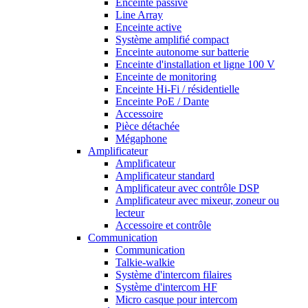
Enceinte passive
Line Array
Enceinte active
Système amplifié compact
Enceinte autonome sur batterie
Enceinte d'installation et ligne 100 V
Enceinte de monitoring
Enceinte Hi-Fi / résidentielle
Enceinte PoE / Dante
Accessoire
Pièce détachée
Mégaphone
Amplificateur
Amplificateur
Amplificateur standard
Amplificateur avec contrôle DSP
Amplificateur avec mixeur, zoneur ou
lecteur
Accessoire et contrôle
Communication
Communication
Talkie-walkie
Système d'intercom filaires
Système d'intercom HF
Micro casque pour intercom