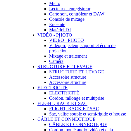
Micro
Lecteur et enregistreur
Carte son, contrôleur et DAW
Console de mixage
Enceinte
Matériel DJ
VIDÉO - PHOTO
VIDÉO - PHOTO
Vidéoprojecteur, support et écran de
projection
Mixage et traitement
Caméra
STRUCTURE ET LEVAGE
STRUCTURE ET LEVAGE
Accessoire structure
Accessoire structure
ELECTRICITÉ
ELECTRICITÉ
Cordon, rallonge et multiprise
FLIGHT, RACK ET SAC
FLIGHT, RACK ET SAC
Sac, valise souple et semi-rigide et housse
CÂBLE ET CONNECTIQUE
CÂBLE ET CONNECTIQUE
Cordon monté audio, vidéo et data