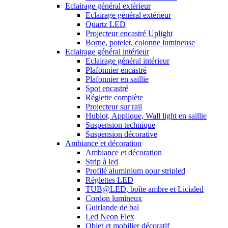
Eclairage général extérieur
Eclairage général extérieur
Quartz LED
Projecteur encastré Uplight
Borne, potelet, colonne lumineuse
Eclairage général intérieur
Eclairage général intérieur
Plafonnier encastré
Plafonnier en saillie
Spot encastré
Réglette complète
Projecteur sur rail
Hublot, Applique, Wall light en saillie
Suspension technique
Suspension décorative
Ambiance et décoration
Ambiance et décoration
Strip à led
Profilé aluminium pour stripled
Réglettes LED
TUB@LED, boîte ambre et Licialed
Cordon lumineux
Guirlande de bal
Led Neon Flex
Objet et mobilier décoratif