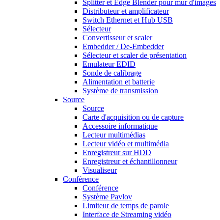
Splitter et Edge Blender pour mur d'images
Distributeur et amplificateur
Switch Ethernet et Hub USB
Sélecteur
Convertisseur et scaler
Embedder / De-Embedder
Sélecteur et scaler de présentation
Emulateur EDID
Sonde de calibrage
Alimentation et batterie
Système de transmission
Source
Source
Carte d'acquisition ou de capture
Accessoire informatique
Lecteur multimédias
Lecteur vidéo et multimédia
Enregistreur sur HDD
Enregistreur et échantillonneur
Visualiseur
Conférence
Conférence
Système Pavlov
Limiteur de temps de parole
Interface de Streaming vidéo