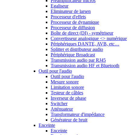
Préamplificateur micros
Egaliseur
Eliminateur de larsen
Processeur d'effets
Processeur de dynamique
Processeur de diffusion
Boîte de direct (DI) - symétriseur
Convertisseur analogique <> numérique
Périphériques DANTE, AVB, etc…
Splitter et distributeur audio
Périphérique Broadcast
Transmission audio par RJ45
Transmission audio HF et Bluetooth
Outil pour l'audio
Outil pour l'audio
Mesure sonore
Limitation sonore
Testeur de câbles
Inverseur de phase
Switcher
Atténuateur
Transformateur d'impédance
Générateur de bruit
Enceinte
Enceinte