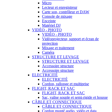
Micro
Lecteur et enregistreur
Carte son, contrôleur et DAW
Console de mixage
Enceinte
Matériel DJ
VIDÉO - PHOTO
VIDÉO - PHOTO
Vidéoprojecteur, support et écran de
projection
Mixage et traitement
Caméra
STRUCTURE ET LEVAGE
STRUCTURE ET LEVAGE
Accessoire structure
Accessoire structure
ELECTRICITÉ
ELECTRICITÉ
Cordon, rallonge et multiprise
FLIGHT, RACK ET SAC
FLIGHT, RACK ET SAC
Sac, valise souple et semi-rigide et housse
CÂBLE ET CONNECTIQUE
CÂBLE ET CONNECTIQUE
Cordon monté audio, vidéo et data