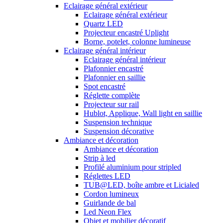
Eclairage général extérieur
Eclairage général extérieur
Quartz LED
Projecteur encastré Uplight
Borne, potelet, colonne lumineuse
Eclairage général intérieur
Eclairage général intérieur
Plafonnier encastré
Plafonnier en saillie
Spot encastré
Réglette complète
Projecteur sur rail
Hublot, Applique, Wall light en saillie
Suspension technique
Suspension décorative
Ambiance et décoration
Ambiance et décoration
Strip à led
Profilé aluminium pour stripled
Réglettes LED
TUB@LED, boîte ambre et Licialed
Cordon lumineux
Guirlande de bal
Led Neon Flex
Objet et mobilier décoratif