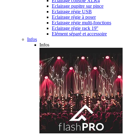
Eclairage console XLR4
Eclairage pupitre sur pince
Eclairage régie USB
Eclairage régie à poser
Eclairage régie multi-fonctions
Eclairage régie rack 19''
Elément séparé et accessoire
Infos
Infos