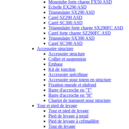
Monotube forte charge FX50 ASD
Echelle EX290 ASD
Triangulaire SX290 ASD
Carré SZ290 ASD
Carré SC300 ASD
Triangulaire forte charge SX290FC ASD
Carré forte charge SZ290FC ASD
Triangulaire SX390 ASD
Carré SC390 ASD
Accessoire structure
Accessoire structure
Collier et suspension
Embase
Kit de jonction
Accessoire spécifique
Accessoire pour totem en structure
Fixation murale et plafond
Barre d'accroche en ''T''
Barre d'accroche en ''H''
Chariot de transport pour structure
Tour et pied de levage
Tour et pied de levage
Pied de levage à treuil
Pied de levage à crémaillère
Tour de levage