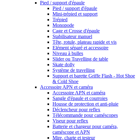
Pied / support d'épaule
Pied / support d'épaule
Mini-trépied et support
Trépied
Monopode
Cage et Crosse d'épaule
Stabilisateur manuel
Tête, rotule, plateau rapide et vis
Elément séparé et accessoire
Niveau à bulles
Slider ou Travelling de table
Skate dolly
Système de travelling
Support et barette Griffe Flash - Hot Shoe
& Cold Shoe
Accessoire APN et caméra
Accessoire APN et caméra
Sangle d'épaule et courroies
Housse de protection et anti-pluie
Déclencheur pour reflex
Télécommande pour caméscopes
Viseur pour reflex
Batterie et chargeur pour caméra,
caméscope et APN
Mire, charte et testeur