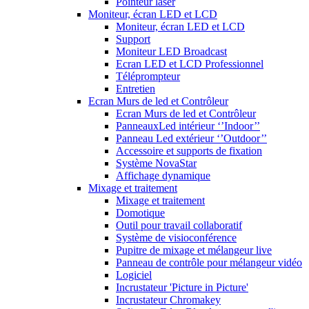
Pointeur laser
Moniteur, écran LED et LCD
Moniteur, écran LED et LCD
Support
Moniteur LED Broadcast
Ecran LED et LCD Professionnel
Téléprompteur
Entretien
Ecran Murs de led et Contrôleur
Ecran Murs de led et Contrôleur
PanneauxLed intérieur ‘’Indoor’’
Panneau Led extérieur ‘’Outdoor’’
Accessoire et supports de fixation
Système NovaStar
Affichage dynamique
Mixage et traitement
Mixage et traitement
Domotique
Outil pour travail collaboratif
Système de visioconférence
Pupitre de mixage et mélangeur live
Panneau de contrôle pour mélangeur vidéo
Logiciel
Incrustateur 'Picture in Picture'
Incrustateur Chromakey