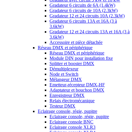
Gradateur 6 circuits de 6A (1.4kW)
Gradateur 6 circuits de 10A (2.3kW)
Gradateur 12 et 24 circuits 10A (2.3kW)
Gradateur 6 circuits 13A et 16A (3 à
3.6kW)
Gradateur 12 et 24 circuits 13A et 16A (3 à
3.6kW)
Accessoire et pièce détachée
Réseau DMX et périphérique
Réseau DMX et périphérique
Module DIN pour installation fixe
Splitter et booster DMX
Démultiplexeur
Node et Switch
Mélangeur DMX
Emetteur-récepteur DMX-HF
Adaptateur et bouchon DMX
Enregistreur DMX
Relais électromécanique
Testeur DMX
Eclairage console, régie, pupitre
Eclairage console, régie, pupitre
Eclairage console BNC
Eclairage console XLR3