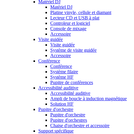
Matériel DJ
Matériel DJ
Platine vinyle, cellule et diamant
Lecteur CD et USB à plat
Controleur et logiciel
Console de mixage
Accessoire
Visite guidée
Visite guidée
Système de visite guidée
Accessoire
Conférence
Conférence
Système filaire
Système HF
Pupitre de conférences
Accessibilité auditive
Accessibilité auditive
Ampli de boucle à induction magnétique
Solution HF
Pupitre d'orchestre
Pupitre d'orchestre
Pupitre d'orchestres
Chaise d'orchestre et accessoire
Support spécifique