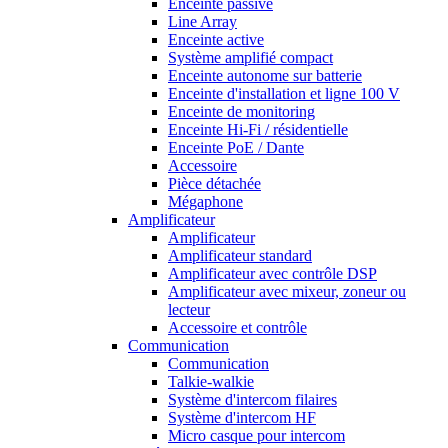
Enceinte passive
Line Array
Enceinte active
Système amplifié compact
Enceinte autonome sur batterie
Enceinte d'installation et ligne 100 V
Enceinte de monitoring
Enceinte Hi-Fi / résidentielle
Enceinte PoE / Dante
Accessoire
Pièce détachée
Mégaphone
Amplificateur
Amplificateur
Amplificateur standard
Amplificateur avec contrôle DSP
Amplificateur avec mixeur, zoneur ou
lecteur
Accessoire et contrôle
Communication
Communication
Talkie-walkie
Système d'intercom filaires
Système d'intercom HF
Micro casque pour intercom