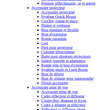
Peinture réfléchissante, or et argent
Accessoire projecteur
Accessoire projecteur
Système Quick Mount
Crochet, clamp et pince
Platine et ventouse
Bras magique et flexible
Bras d'extension
Rotule parapluie
Lest
Pied pour projecteur
Colonne télescopique
Barre pour plusieurs projecteurs
Spigot, tourelle et adaptateur
Rotule grip et bras d'extension
Système girafe et Light Boom
Bras de déport
Bras de réglage pour pantographe
Divers accessoire
Accessoire prise de vue
Accessoire prise de vue
Cadre réflecteur et diffuseur
Coupe-flux, drapeau et écran
Cadre à gélatine et réflecteur
Réflecteur et diffuseur pliant