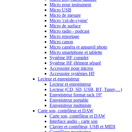
Micro pour instrument
Micro USB
Micro de mesure
Micro 'col-de-cygne'
Micro de surface
Micro radio - podcast
Micro reportage
Micro canon
Micro caméra et appareil photo
Micro smartphone et tablette
Système HF complet
Système HF élément séparé
Accessoire pour micros
Accessoire systèmes HF
Lecteur et enregistreur
Lecteur et enregistreur
Lecteur (CD, SD, USB, BT, Tuner,…)
Enregistreur format rack 19''
Enregistreur portable
Enregistreur multipiste
Carte son, contrôleur et DAW
Carte son, contrôleur et DAW
Interface audio - carte son
Clavier et contrôleur, USB et MIDI
Contrôleur monitoring