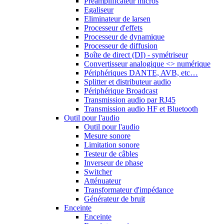
Préamplificateur micros
Egaliseur
Eliminateur de larsen
Processeur d'effets
Processeur de dynamique
Processeur de diffusion
Boîte de direct (DI) - symétriseur
Convertisseur analogique <> numérique
Périphériques DANTE, AVB, etc…
Splitter et distributeur audio
Périphérique Broadcast
Transmission audio par RJ45
Transmission audio HF et Bluetooth
Outil pour l'audio
Outil pour l'audio
Mesure sonore
Limitation sonore
Testeur de câbles
Inverseur de phase
Switcher
Atténuateur
Transformateur d'impédance
Générateur de bruit
Enceinte
Enceinte