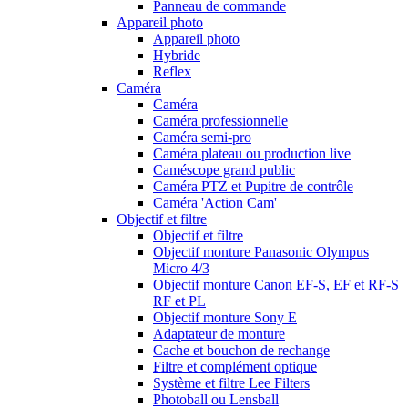
Panneau de commande
Appareil photo
Appareil photo
Hybride
Reflex
Caméra
Caméra
Caméra professionnelle
Caméra semi-pro
Caméra plateau ou production live
Caméscope grand public
Caméra PTZ et Pupitre de contrôle
Caméra 'Action Cam'
Objectif et filtre
Objectif et filtre
Objectif monture Panasonic Olympus
Micro 4/3
Objectif monture Canon EF-S, EF et RF-S
RF et PL
Objectif monture Sony E
Adaptateur de monture
Cache et bouchon de rechange
Filtre et complément optique
Système et filtre Lee Filters
Photoball ou Lensball