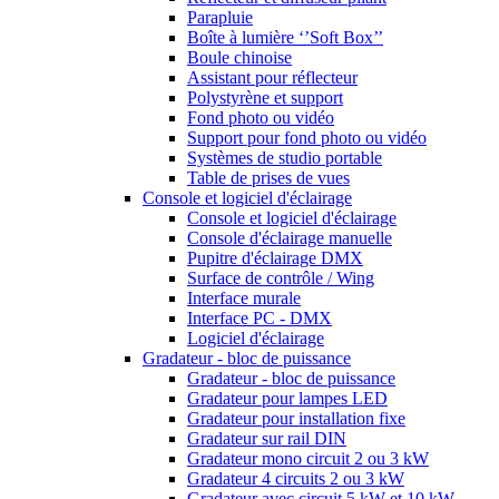
Parapluie
Boîte à lumière ‘’Soft Box’’
Boule chinoise
Assistant pour réflecteur
Polystyrène et support
Fond photo ou vidéo
Support pour fond photo ou vidéo
Systèmes de studio portable
Table de prises de vues
Console et logiciel d'éclairage
Console et logiciel d'éclairage
Console d'éclairage manuelle
Pupitre d'éclairage DMX
Surface de contrôle / Wing
Interface murale
Interface PC - DMX
Logiciel d'éclairage
Gradateur - bloc de puissance
Gradateur - bloc de puissance
Gradateur pour lampes LED
Gradateur pour installation fixe
Gradateur sur rail DIN
Gradateur mono circuit 2 ou 3 kW
Gradateur 4 circuits 2 ou 3 kW
Gradateur avec circuit 5 kW et 10 kW