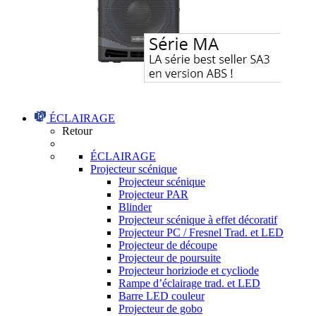
ÉCLAIRAGE
Retour
ÉCLAIRAGE
Projecteur scénique
Projecteur scénique
Projecteur PAR
Blinder
Projecteur scénique à effet décoratif
Projecteur PC / Fresnel Trad. et LED
Projecteur de découpe
Projecteur de poursuite
Projecteur horiziode et cycliode
Rampe d’éclairage trad. et LED
Barre LED couleur
Projecteur de gobo