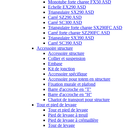
Monotube forte charge FX50 ASD
Echelle EX290 ASD
Triangulaire SX290 ASD
Carré SZ290 ASD
Carré SC300 ASD
Triangulaire forte charge SX290FC ASD
Carré forte charge SZ290FC ASD
Triangulaire SX390 ASD
Carré SC390 ASD
Accessoire structure
Accessoire structure
Collier et suspension
Embase
Kit de jonction
Accessoire spécifique
Accessoire pour totem en structure
Fixation murale et plafond
Barre d'accroche en ''T''
Barre d'accroche en ''H''
Chariot de transport pour structure
Tour et pied de levage
Tour et pied de levage
Pied de levage à treuil
Pied de levage à crémaillère
Tour de levage