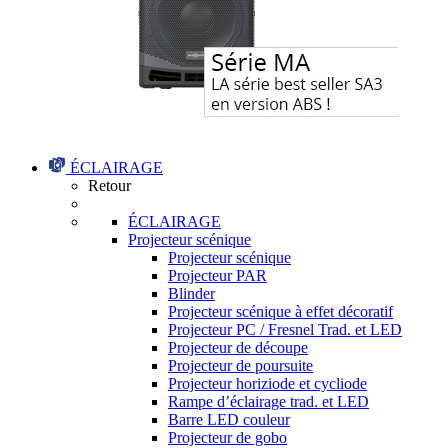
ÉCLAIRAGE
Retour
ÉCLAIRAGE
Projecteur scénique
Projecteur scénique
Projecteur PAR
Blinder
Projecteur scénique à effet décoratif
Projecteur PC / Fresnel Trad. et LED
Projecteur de découpe
Projecteur de poursuite
Projecteur horiziode et cycliode
Rampe d’éclairage trad. et LED
Barre LED couleur
Projecteur de gobo