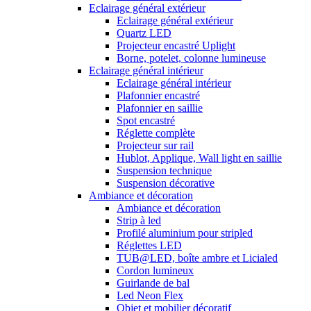
Eclairage général extérieur
Eclairage général extérieur
Quartz LED
Projecteur encastré Uplight
Borne, potelet, colonne lumineuse
Eclairage général intérieur
Eclairage général intérieur
Plafonnier encastré
Plafonnier en saillie
Spot encastré
Réglette complète
Projecteur sur rail
Hublot, Applique, Wall light en saillie
Suspension technique
Suspension décorative
Ambiance et décoration
Ambiance et décoration
Strip à led
Profilé aluminium pour stripled
Réglettes LED
TUB@LED, boîte ambre et Licialed
Cordon lumineux
Guirlande de bal
Led Neon Flex
Objet et mobilier décoratif