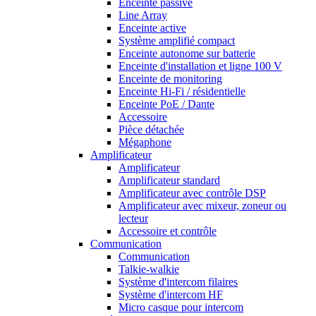
Enceinte passive
Line Array
Enceinte active
Système amplifié compact
Enceinte autonome sur batterie
Enceinte d'installation et ligne 100 V
Enceinte de monitoring
Enceinte Hi-Fi / résidentielle
Enceinte PoE / Dante
Accessoire
Pièce détachée
Mégaphone
Amplificateur
Amplificateur
Amplificateur standard
Amplificateur avec contrôle DSP
Amplificateur avec mixeur, zoneur ou
lecteur
Accessoire et contrôle
Communication
Communication
Talkie-walkie
Système d'intercom filaires
Système d'intercom HF
Micro casque pour intercom