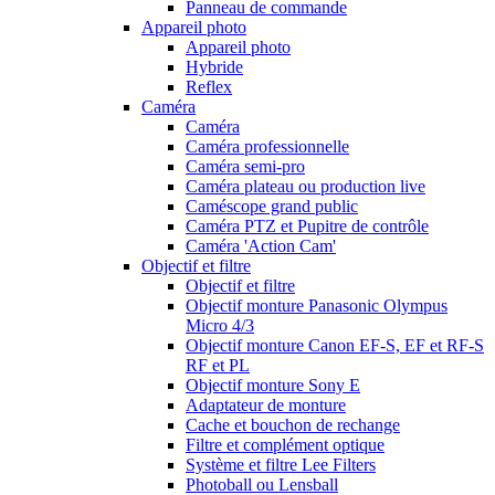
Panneau de commande
Appareil photo
Appareil photo
Hybride
Reflex
Caméra
Caméra
Caméra professionnelle
Caméra semi-pro
Caméra plateau ou production live
Caméscope grand public
Caméra PTZ et Pupitre de contrôle
Caméra 'Action Cam'
Objectif et filtre
Objectif et filtre
Objectif monture Panasonic Olympus
Micro 4/3
Objectif monture Canon EF-S, EF et RF-S
RF et PL
Objectif monture Sony E
Adaptateur de monture
Cache et bouchon de rechange
Filtre et complément optique
Système et filtre Lee Filters
Photoball ou Lensball