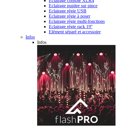
Eclairage console XLR4
Eclairage pupitre sur pince
Eclairage régie USB
Eclairage régie à poser
Eclairage régie multi-fonctions
Eclairage régie rack 19''
Elément séparé et accessoire
Infos
Infos