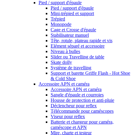
Pied / support d'épaule
Pied / support d'épaule
Mini-trépied et support
Trépied
Monopode
Cage et Crosse d'épaule
Stabilisateur manuel
Tête, rotule, plateau rapide et vis
Elément séparé et accessoire
Niveau à bulles
Slider ou Travelling de table
Skate dolly
Système de travelling
Support et barette Griffe Flash - Hot Shoe
& Cold Shoe
Accessoire APN et caméra
Accessoire APN et caméra
Sangle d'épaule et courroies
Housse de protection et anti-pluie
Déclencheur pour reflex
Télécommande pour caméscopes
Viseur pour reflex
Batterie et chargeur pour caméra,
caméscope et APN
Mire, charte et testeur