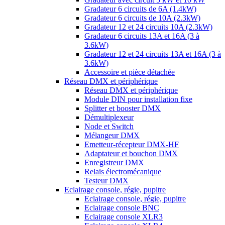
Gradateur 6 circuits de 6A (1.4kW)
Gradateur 6 circuits de 10A (2.3kW)
Gradateur 12 et 24 circuits 10A (2.3kW)
Gradateur 6 circuits 13A et 16A (3 à
3.6kW)
Gradateur 12 et 24 circuits 13A et 16A (3 à
3.6kW)
Accessoire et pièce détachée
Réseau DMX et périphérique
Réseau DMX et périphérique
Module DIN pour installation fixe
Splitter et booster DMX
Démultiplexeur
Node et Switch
Mélangeur DMX
Emetteur-récepteur DMX-HF
Adaptateur et bouchon DMX
Enregistreur DMX
Relais électromécanique
Testeur DMX
Eclairage console, régie, pupitre
Eclairage console, régie, pupitre
Eclairage console BNC
Eclairage console XLR3