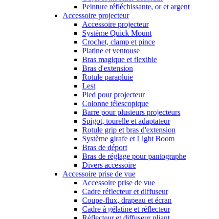
Peinture réfléchissante, or et argent
Accessoire projecteur
Accessoire projecteur
Système Quick Mount
Crochet, clamp et pince
Platine et ventouse
Bras magique et flexible
Bras d'extension
Rotule parapluie
Lest
Pied pour projecteur
Colonne télescopique
Barre pour plusieurs projecteurs
Spigot, tourelle et adaptateur
Rotule grip et bras d'extension
Système girafe et Light Boom
Bras de déport
Bras de réglage pour pantographe
Divers accessoire
Accessoire prise de vue
Accessoire prise de vue
Cadre réflecteur et diffuseur
Coupe-flux, drapeau et écran
Cadre à gélatine et réflecteur
Réflecteur et diffuseur pliant