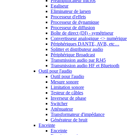
Préamplificateur micros
Egaliseur
Eliminateur de larsen
Processeur d'effets
Processeur de dynamique
Processeur de diffusion
Boîte de direct (DI) - symétriseur
Convertisseur analogique <> numérique
Périphériques DANTE, AVB, etc…
Splitter et distributeur audio
Périphérique Broadcast
Transmission audio par RJ45
Transmission audio HF et Bluetooth
Outil pour l'audio
Outil pour l'audio
Mesure sonore
Limitation sonore
Testeur de câbles
Inverseur de phase
Switcher
Atténuateur
Transformateur d'impédance
Générateur de bruit
Enceinte
Enceinte