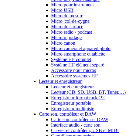
Micro pour instrument
Micro USB
Micro de mesure
Micro 'col-de-cygne'
Micro de surface
Micro radio - podcast
Micro reportage
Micro canon
Micro caméra et appareil photo
Micro smartphone et tablette
Système HF complet
Système HF élément séparé
Accessoire pour micros
Accessoire systèmes HF
Lecteur et enregistreur
Lecteur et enregistreur
Lecteur (CD, SD, USB, BT, Tuner,…)
Enregistreur format rack 19''
Enregistreur portable
Enregistreur multipiste
Carte son, contrôleur et DAW
Carte son, contrôleur et DAW
Interface audio - carte son
Clavier et contrôleur, USB et MIDI
Contrôleur monitoring