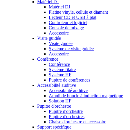
Matériel DJ
Matériel DJ
Platine vinyle, cellule et diamant
Lecteur CD et USB à plat
Controleur et logiciel
Console de mixage
Accessoire
Visite guidée
Visite guidée
Système de visite guidée
Accessoire
Conférence
Conférence
Système filaire
Système HF
Pupitre de conférences
Accessibilité auditive
Accessibilité auditive
Ampli de boucle à induction magnétique
Solution HF
Pupitre d'orchestre
Pupitre d'orchestre
Pupitre d'orchestres
Chaise d'orchestre et accessoire
Support spécifique