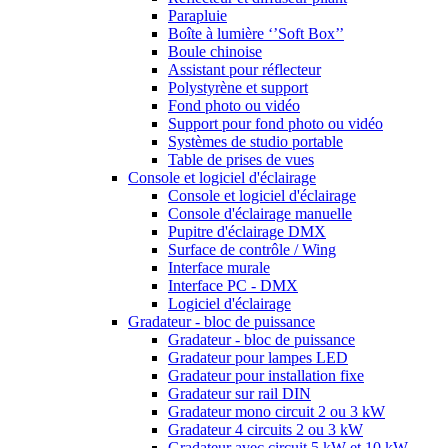
Parapluie
Boîte à lumière ‘’Soft Box’’
Boule chinoise
Assistant pour réflecteur
Polystyrène et support
Fond photo ou vidéo
Support pour fond photo ou vidéo
Systèmes de studio portable
Table de prises de vues
Console et logiciel d'éclairage
Console et logiciel d'éclairage
Console d'éclairage manuelle
Pupitre d'éclairage DMX
Surface de contrôle / Wing
Interface murale
Interface PC - DMX
Logiciel d'éclairage
Gradateur - bloc de puissance
Gradateur - bloc de puissance
Gradateur pour lampes LED
Gradateur pour installation fixe
Gradateur sur rail DIN
Gradateur mono circuit 2 ou 3 kW
Gradateur 4 circuits 2 ou 3 kW
Gradateur avec circuit 5 kW et 10 kW