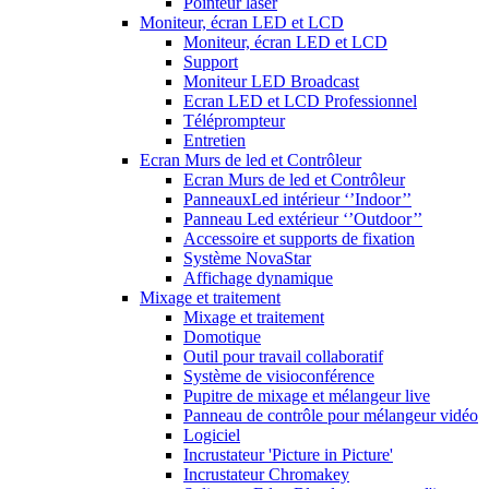
Pointeur laser
Moniteur, écran LED et LCD
Moniteur, écran LED et LCD
Support
Moniteur LED Broadcast
Ecran LED et LCD Professionnel
Téléprompteur
Entretien
Ecran Murs de led et Contrôleur
Ecran Murs de led et Contrôleur
PanneauxLed intérieur ‘’Indoor’’
Panneau Led extérieur ‘’Outdoor’’
Accessoire et supports de fixation
Système NovaStar
Affichage dynamique
Mixage et traitement
Mixage et traitement
Domotique
Outil pour travail collaboratif
Système de visioconférence
Pupitre de mixage et mélangeur live
Panneau de contrôle pour mélangeur vidéo
Logiciel
Incrustateur 'Picture in Picture'
Incrustateur Chromakey