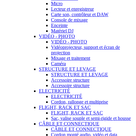
Micro
Lecteur et enregistreur
Carte son, contrôleur et DAW
Console de mixage
Enceinte
Matériel DJ
VIDÉO - PHOTO
VIDÉO - PHOTO
Vidéoprojecteur, support et écran de
projection
Mixage et traitement
Caméra
STRUCTURE ET LEVAGE
STRUCTURE ET LEVAGE
Accessoire structure
Accessoire structure
ELECTRICITÉ
ELECTRICITÉ
Cordon, rallonge et multiprise
FLIGHT, RACK ET SAC
FLIGHT, RACK ET SAC
Sac, valise souple et semi-rigide et housse
CÂBLE ET CONNECTIQUE
CÂBLE ET CONNECTIQUE
Cordon monté audio, vidéo et data