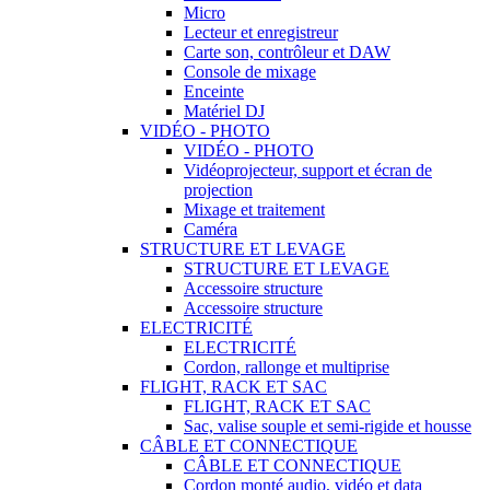
Micro
Lecteur et enregistreur
Carte son, contrôleur et DAW
Console de mixage
Enceinte
Matériel DJ
VIDÉO - PHOTO
VIDÉO - PHOTO
Vidéoprojecteur, support et écran de
projection
Mixage et traitement
Caméra
STRUCTURE ET LEVAGE
STRUCTURE ET LEVAGE
Accessoire structure
Accessoire structure
ELECTRICITÉ
ELECTRICITÉ
Cordon, rallonge et multiprise
FLIGHT, RACK ET SAC
FLIGHT, RACK ET SAC
Sac, valise souple et semi-rigide et housse
CÂBLE ET CONNECTIQUE
CÂBLE ET CONNECTIQUE
Cordon monté audio, vidéo et data