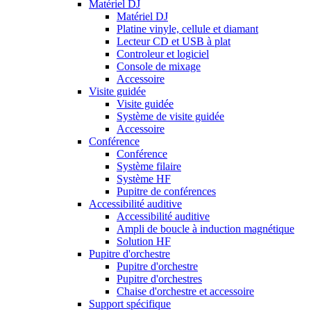
Matériel DJ
Matériel DJ
Platine vinyle, cellule et diamant
Lecteur CD et USB à plat
Controleur et logiciel
Console de mixage
Accessoire
Visite guidée
Visite guidée
Système de visite guidée
Accessoire
Conférence
Conférence
Système filaire
Système HF
Pupitre de conférences
Accessibilité auditive
Accessibilité auditive
Ampli de boucle à induction magnétique
Solution HF
Pupitre d'orchestre
Pupitre d'orchestre
Pupitre d'orchestres
Chaise d'orchestre et accessoire
Support spécifique