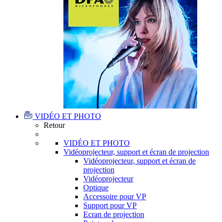
VIDÉO ET PHOTO
Retour
VIDÉO ET PHOTO
Vidéoprojecteur, support et écran de projection
Vidéoprojecteur, support et écran de
projection
Vidéoprojecteur
Optique
Accessoire pour VP
Support pour VP
Ecran de projection