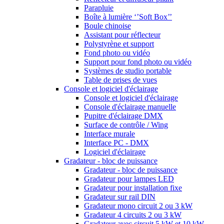
Parapluie
Boîte à lumière ‘’Soft Box’’
Boule chinoise
Assistant pour réflecteur
Polystyrène et support
Fond photo ou vidéo
Support pour fond photo ou vidéo
Systèmes de studio portable
Table de prises de vues
Console et logiciel d'éclairage
Console et logiciel d'éclairage
Console d'éclairage manuelle
Pupitre d'éclairage DMX
Surface de contrôle / Wing
Interface murale
Interface PC - DMX
Logiciel d'éclairage
Gradateur - bloc de puissance
Gradateur - bloc de puissance
Gradateur pour lampes LED
Gradateur pour installation fixe
Gradateur sur rail DIN
Gradateur mono circuit 2 ou 3 kW
Gradateur 4 circuits 2 ou 3 kW
Gradateur avec circuit 5 kW et 10 kW