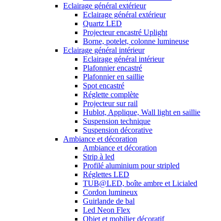
Eclairage général extérieur
Eclairage général extérieur
Quartz LED
Projecteur encastré Uplight
Borne, potelet, colonne lumineuse
Eclairage général intérieur
Eclairage général intérieur
Plafonnier encastré
Plafonnier en saillie
Spot encastré
Réglette complète
Projecteur sur rail
Hublot, Applique, Wall light en saillie
Suspension technique
Suspension décorative
Ambiance et décoration
Ambiance et décoration
Strip à led
Profilé aluminium pour stripled
Réglettes LED
TUB@LED, boîte ambre et Licialed
Cordon lumineux
Guirlande de bal
Led Neon Flex
Objet et mobilier décoratif