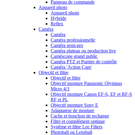
Panneau de commande
Appareil photo
Appareil photo
Hybride
Reflex
Caméra
Caméra
Caméra professionnelle
Caméra semi-pro
Caméra plateau ou production live
Caméscope grand public
Caméra PTZ et Pupitre de contrôle
Caméra 'Action Cam'
Objectif et filtre
Objectif et filtre
Objectif monture Panasonic Olympus
Micro 4/3
Objectif monture Canon EF-S, EF et RF-S
RF et PL
Objectif monture Sony E
Adaptateur de monture
Cache et bouchon de rechange
Filtre et complément optique
Système et filtre Lee Filters
Photoball ou Lensball