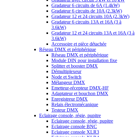
Gradateur 6 circuits de 6A (1.4kW)
Gradateur 6 circuits de 10A (2.3kW)
Gradateur 12 et 24 circuits 10A (2.3kW)
Gradateur 6 circuits 13A et 16A (3 à
3.6kW)
Gradateur 12 et 24 circuits 13A et 16A (3 à
3.6kW)
Accessoire et pièce détachée
Réseau DMX et périphérique
Réseau DMX et périphérique
Module DIN pour installation fixe
Splitter et booster DMX
Démultiplexeur
Node et Switch
Mélangeur DMX
Emetteur-récepteur DMX-HF
Adaptateur et bouchon DMX
Enregistreur DMX
Relais électromécanique
Testeur DMX
Eclairage console, régie, pupitre
Eclairage console, régie, pupitre
Eclairage console BNC
Eclairage console XLR3