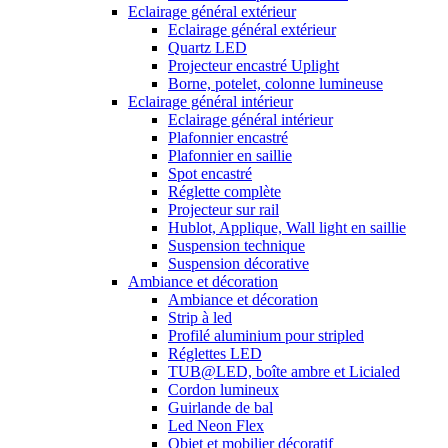
Eclairage général extérieur
Eclairage général extérieur
Quartz LED
Projecteur encastré Uplight
Borne, potelet, colonne lumineuse
Eclairage général intérieur
Eclairage général intérieur
Plafonnier encastré
Plafonnier en saillie
Spot encastré
Réglette complète
Projecteur sur rail
Hublot, Applique, Wall light en saillie
Suspension technique
Suspension décorative
Ambiance et décoration
Ambiance et décoration
Strip à led
Profilé aluminium pour stripled
Réglettes LED
TUB@LED, boîte ambre et Licialed
Cordon lumineux
Guirlande de bal
Led Neon Flex
Objet et mobilier décoratif