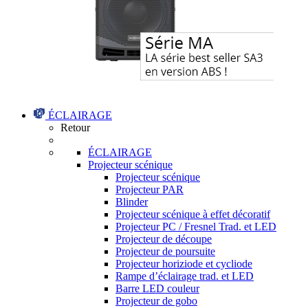
ÉCLAIRAGE
Retour
ÉCLAIRAGE
Projecteur scénique
Projecteur scénique
Projecteur PAR
Blinder
Projecteur scénique à effet décoratif
Projecteur PC / Fresnel Trad. et LED
Projecteur de découpe
Projecteur de poursuite
Projecteur horiziode et cycliode
Rampe d’éclairage trad. et LED
Barre LED couleur
Projecteur de gobo