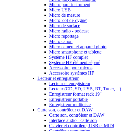
Micro pour instrument
Micro USB
Micro de mesure
Micro 'col-de-cygne'
Micro de surface
Micro radio - podcast
Micro reportage
Micro canon
Micro caméra et appareil photo
Micro smartphone et tablette
Système HF complet
Système HF élément séparé
Accessoire pour micros
Accessoire systèmes HF
Lecteur et enregistreur
Lecteur et enregistreur
Lecteur (CD, SD, USB, BT, Tuner,…)
Enregistreur format rack 19''
Enregistreur portable
Enregistreur multipiste
Carte son, contrôleur et DAW
Carte son, contrôleur et DAW
Interface audio - carte son
Clavier et contrôleur, USB et MIDI
Contrôleur monitoring