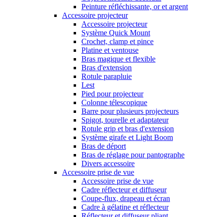
Peinture réfléchissante, or et argent
Accessoire projecteur
Accessoire projecteur
Système Quick Mount
Crochet, clamp et pince
Platine et ventouse
Bras magique et flexible
Bras d'extension
Rotule parapluie
Lest
Pied pour projecteur
Colonne télescopique
Barre pour plusieurs projecteurs
Spigot, tourelle et adaptateur
Rotule grip et bras d'extension
Système girafe et Light Boom
Bras de déport
Bras de réglage pour pantographe
Divers accessoire
Accessoire prise de vue
Accessoire prise de vue
Cadre réflecteur et diffuseur
Coupe-flux, drapeau et écran
Cadre à gélatine et réflecteur
Réflecteur et diffuseur pliant