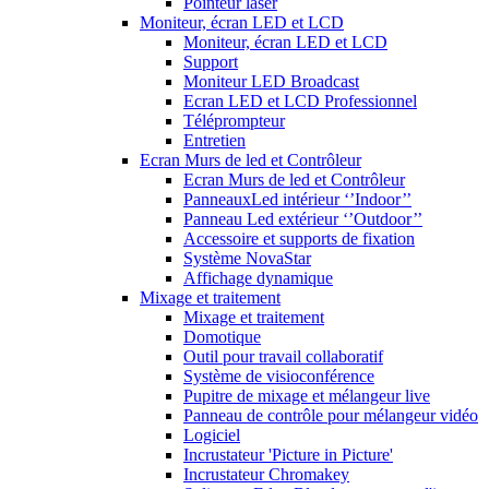
Pointeur laser
Moniteur, écran LED et LCD
Moniteur, écran LED et LCD
Support
Moniteur LED Broadcast
Ecran LED et LCD Professionnel
Téléprompteur
Entretien
Ecran Murs de led et Contrôleur
Ecran Murs de led et Contrôleur
PanneauxLed intérieur ‘’Indoor’’
Panneau Led extérieur ‘’Outdoor’’
Accessoire et supports de fixation
Système NovaStar
Affichage dynamique
Mixage et traitement
Mixage et traitement
Domotique
Outil pour travail collaboratif
Système de visioconférence
Pupitre de mixage et mélangeur live
Panneau de contrôle pour mélangeur vidéo
Logiciel
Incrustateur 'Picture in Picture'
Incrustateur Chromakey