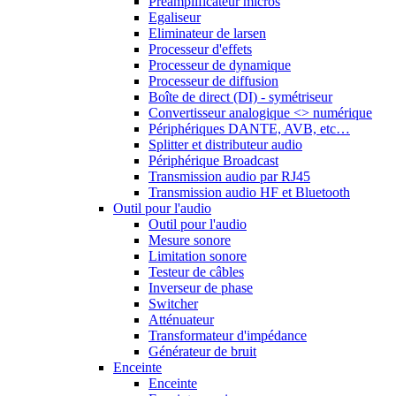
Préamplificateur micros
Egaliseur
Eliminateur de larsen
Processeur d'effets
Processeur de dynamique
Processeur de diffusion
Boîte de direct (DI) - symétriseur
Convertisseur analogique <> numérique
Périphériques DANTE, AVB, etc…
Splitter et distributeur audio
Périphérique Broadcast
Transmission audio par RJ45
Transmission audio HF et Bluetooth
Outil pour l'audio
Outil pour l'audio
Mesure sonore
Limitation sonore
Testeur de câbles
Inverseur de phase
Switcher
Atténuateur
Transformateur d'impédance
Générateur de bruit
Enceinte
Enceinte