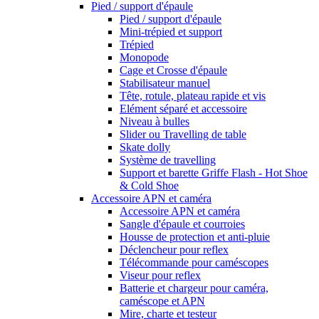
Pied / support d'épaule
Pied / support d'épaule
Mini-trépied et support
Trépied
Monopode
Cage et Crosse d'épaule
Stabilisateur manuel
Tête, rotule, plateau rapide et vis
Elément séparé et accessoire
Niveau à bulles
Slider ou Travelling de table
Skate dolly
Système de travelling
Support et barette Griffe Flash - Hot Shoe
& Cold Shoe
Accessoire APN et caméra
Accessoire APN et caméra
Sangle d'épaule et courroies
Housse de protection et anti-pluie
Déclencheur pour reflex
Télécommande pour caméscopes
Viseur pour reflex
Batterie et chargeur pour caméra,
caméscope et APN
Mire, charte et testeur