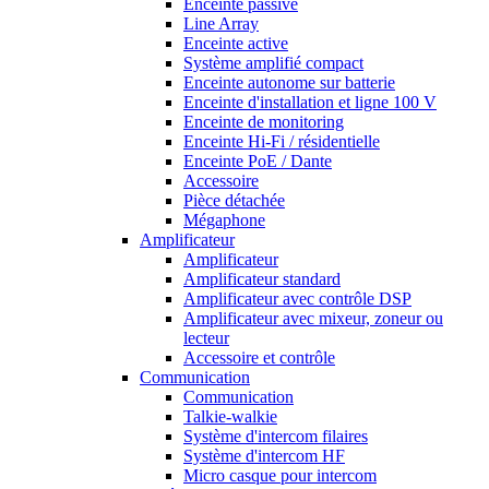
Enceinte passive
Line Array
Enceinte active
Système amplifié compact
Enceinte autonome sur batterie
Enceinte d'installation et ligne 100 V
Enceinte de monitoring
Enceinte Hi-Fi / résidentielle
Enceinte PoE / Dante
Accessoire
Pièce détachée
Mégaphone
Amplificateur
Amplificateur
Amplificateur standard
Amplificateur avec contrôle DSP
Amplificateur avec mixeur, zoneur ou
lecteur
Accessoire et contrôle
Communication
Communication
Talkie-walkie
Système d'intercom filaires
Système d'intercom HF
Micro casque pour intercom