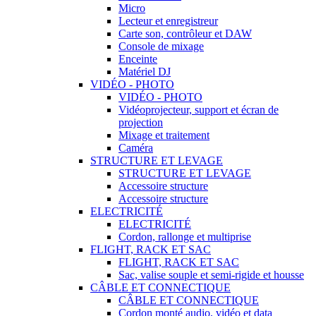
Micro
Lecteur et enregistreur
Carte son, contrôleur et DAW
Console de mixage
Enceinte
Matériel DJ
VIDÉO - PHOTO
VIDÉO - PHOTO
Vidéoprojecteur, support et écran de
projection
Mixage et traitement
Caméra
STRUCTURE ET LEVAGE
STRUCTURE ET LEVAGE
Accessoire structure
Accessoire structure
ELECTRICITÉ
ELECTRICITÉ
Cordon, rallonge et multiprise
FLIGHT, RACK ET SAC
FLIGHT, RACK ET SAC
Sac, valise souple et semi-rigide et housse
CÂBLE ET CONNECTIQUE
CÂBLE ET CONNECTIQUE
Cordon monté audio, vidéo et data