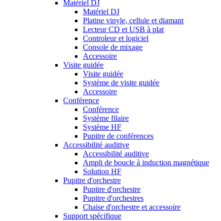
Matériel DJ
Matériel DJ
Platine vinyle, cellule et diamant
Lecteur CD et USB à plat
Controleur et logiciel
Console de mixage
Accessoire
Visite guidée
Visite guidée
Système de visite guidée
Accessoire
Conférence
Conférence
Système filaire
Système HF
Pupitre de conférences
Accessibilité auditive
Accessibilité auditive
Ampli de boucle à induction magnétique
Solution HF
Pupitre d'orchestre
Pupitre d'orchestre
Pupitre d'orchestres
Chaise d'orchestre et accessoire
Support spécifique