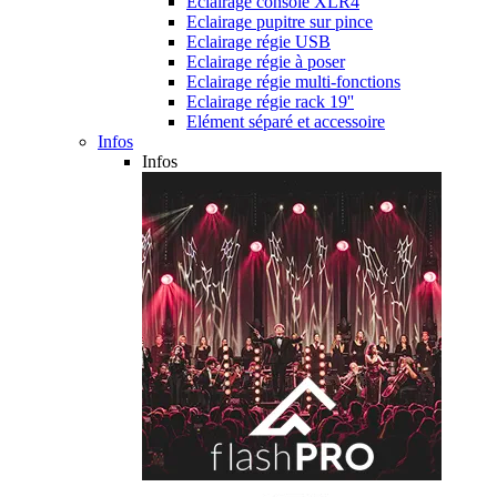
Eclairage console XLR4
Eclairage pupitre sur pince
Eclairage régie USB
Eclairage régie à poser
Eclairage régie multi-fonctions
Eclairage régie rack 19''
Elément séparé et accessoire
Infos
Infos