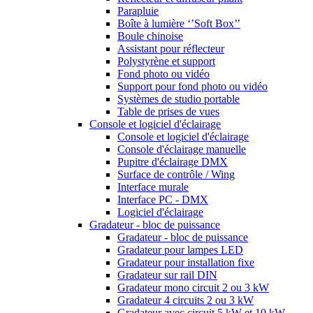
Parapluie
Boîte à lumière ‘’Soft Box’’
Boule chinoise
Assistant pour réflecteur
Polystyrène et support
Fond photo ou vidéo
Support pour fond photo ou vidéo
Systèmes de studio portable
Table de prises de vues
Console et logiciel d'éclairage
Console et logiciel d'éclairage
Console d'éclairage manuelle
Pupitre d'éclairage DMX
Surface de contrôle / Wing
Interface murale
Interface PC - DMX
Logiciel d'éclairage
Gradateur - bloc de puissance
Gradateur - bloc de puissance
Gradateur pour lampes LED
Gradateur pour installation fixe
Gradateur sur rail DIN
Gradateur mono circuit 2 ou 3 kW
Gradateur 4 circuits 2 ou 3 kW
Gradateur avec circuit 5 kW et 10 kW