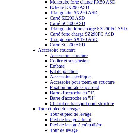
Monotube forte charge FX50 ASD
Echelle EX290 ASD
Triangulaire SX290 ASD
Carré SZ290 ASD
Carré SC300 ASD
Triangulaire forte charge SX290FC ASD
Carré forte charge SZ290FC ASD
Triangulaire SX390 ASD
Carré SC390 ASD
Accessoire structure
Accessoire structure
Collier et suspension
Embase
Kit de jonction
Accessoire spécifique
Accessoire pour totem en structure
Fixation murale et plafond
Barre d'accroche en ''T''
Barre d'accroche en ''H''
Chariot de transport pour structure
Tour et pied de levage
Tour et pied de levage
Pied de levage à treuil
Pied de levage à crémaillère
Tour de levage