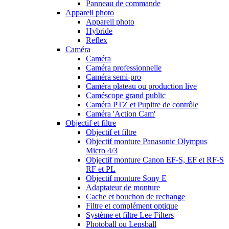
Panneau de commande
Appareil photo
Appareil photo
Hybride
Reflex
Caméra
Caméra
Caméra professionnelle
Caméra semi-pro
Caméra plateau ou production live
Caméscope grand public
Caméra PTZ et Pupitre de contrôle
Caméra 'Action Cam'
Objectif et filtre
Objectif et filtre
Objectif monture Panasonic Olympus
Micro 4/3
Objectif monture Canon EF-S, EF et RF-S
RF et PL
Objectif monture Sony E
Adaptateur de monture
Cache et bouchon de rechange
Filtre et complément optique
Système et filtre Lee Filters
Photoball ou Lensball