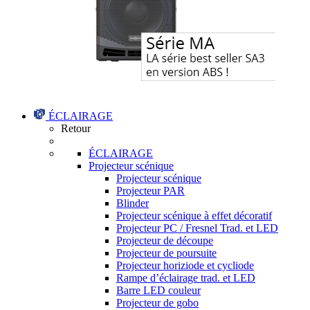
ÉCLAIRAGE
Retour
ÉCLAIRAGE
Projecteur scénique
Projecteur scénique
Projecteur PAR
Blinder
Projecteur scénique à effet décoratif
Projecteur PC / Fresnel Trad. et LED
Projecteur de découpe
Projecteur de poursuite
Projecteur horiziode et cycliode
Rampe d’éclairage trad. et LED
Barre LED couleur
Projecteur de gobo