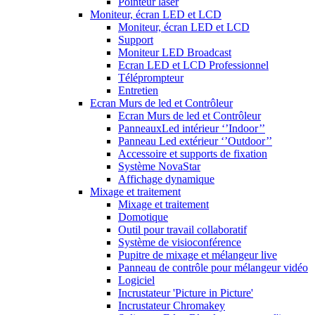
Pointeur laser
Moniteur, écran LED et LCD
Moniteur, écran LED et LCD
Support
Moniteur LED Broadcast
Ecran LED et LCD Professionnel
Téléprompteur
Entretien
Ecran Murs de led et Contrôleur
Ecran Murs de led et Contrôleur
PanneauxLed intérieur ‘’Indoor’’
Panneau Led extérieur ‘’Outdoor’’
Accessoire et supports de fixation
Système NovaStar
Affichage dynamique
Mixage et traitement
Mixage et traitement
Domotique
Outil pour travail collaboratif
Système de visioconférence
Pupitre de mixage et mélangeur live
Panneau de contrôle pour mélangeur vidéo
Logiciel
Incrustateur 'Picture in Picture'
Incrustateur Chromakey