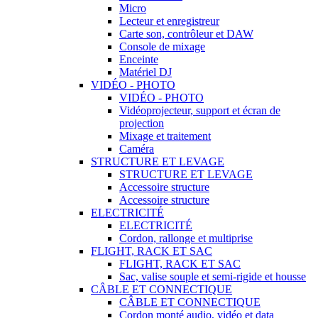
Micro
Lecteur et enregistreur
Carte son, contrôleur et DAW
Console de mixage
Enceinte
Matériel DJ
VIDÉO - PHOTO
VIDÉO - PHOTO
Vidéoprojecteur, support et écran de
projection
Mixage et traitement
Caméra
STRUCTURE ET LEVAGE
STRUCTURE ET LEVAGE
Accessoire structure
Accessoire structure
ELECTRICITÉ
ELECTRICITÉ
Cordon, rallonge et multiprise
FLIGHT, RACK ET SAC
FLIGHT, RACK ET SAC
Sac, valise souple et semi-rigide et housse
CÂBLE ET CONNECTIQUE
CÂBLE ET CONNECTIQUE
Cordon monté audio, vidéo et data