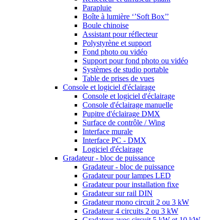
Parapluie
Boîte à lumière ‘’Soft Box’’
Boule chinoise
Assistant pour réflecteur
Polystyrène et support
Fond photo ou vidéo
Support pour fond photo ou vidéo
Systèmes de studio portable
Table de prises de vues
Console et logiciel d'éclairage
Console et logiciel d'éclairage
Console d'éclairage manuelle
Pupitre d'éclairage DMX
Surface de contrôle / Wing
Interface murale
Interface PC - DMX
Logiciel d'éclairage
Gradateur - bloc de puissance
Gradateur - bloc de puissance
Gradateur pour lampes LED
Gradateur pour installation fixe
Gradateur sur rail DIN
Gradateur mono circuit 2 ou 3 kW
Gradateur 4 circuits 2 ou 3 kW
Gradateur avec circuit 5 kW et 10 kW