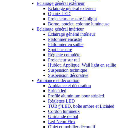
Eclairage général extérieur
Eclairage général extérieur
Quartz LED
Projecteur encastré Uplight
Borne, potelet, colonne lumineuse
Eclairage général intérieur
Eclairage général intérieur
Plafonnier encastré
Plafonnier en saillie
Spot encastré
Réglette complète
Projecteur sur rail
Hublot, Applique, Wall light en saillie
Suspension technique
Suspension décorative
Ambiance et décoration
Ambiance et décoration
Strip à led
Profilé aluminium pour stripled
Réglettes LED
TUB@LED, boîte ambre et Licialed
Cordon lumineux
Guirlande de bal
Led Neon Flex
Objet et mobilier décoratif