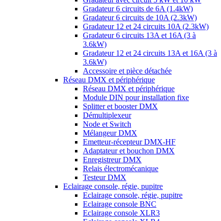
Gradateur 6 circuits de 6A (1.4kW)
Gradateur 6 circuits de 10A (2.3kW)
Gradateur 12 et 24 circuits 10A (2.3kW)
Gradateur 6 circuits 13A et 16A (3 à
3.6kW)
Gradateur 12 et 24 circuits 13A et 16A (3 à
3.6kW)
Accessoire et pièce détachée
Réseau DMX et périphérique
Réseau DMX et périphérique
Module DIN pour installation fixe
Splitter et booster DMX
Démultiplexeur
Node et Switch
Mélangeur DMX
Emetteur-récepteur DMX-HF
Adaptateur et bouchon DMX
Enregistreur DMX
Relais électromécanique
Testeur DMX
Eclairage console, régie, pupitre
Eclairage console, régie, pupitre
Eclairage console BNC
Eclairage console XLR3