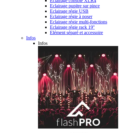
Eclairage console XLR4
Eclairage pupitre sur pince
Eclairage régie USB
Eclairage régie à poser
Eclairage régie multi-fonctions
Eclairage régie rack 19''
Elément séparé et accessoire
Infos
Infos