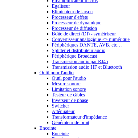
Préamplificateur micros
Egaliseur
Eliminateur de larsen
Processeur d'effets
Processeur de dynamique
Processeur de diffusion
Boîte de direct (DI) - symétriseur
Convertisseur analogique <> numérique
Périphériques DANTE, AVB, etc…
Splitter et distributeur audio
Périphérique Broadcast
Transmission audio par RJ45
Transmission audio HF et Bluetooth
Outil pour l'audio
Outil pour l'audio
Mesure sonore
Limitation sonore
Testeur de câbles
Inverseur de phase
Switcher
Atténuateur
Transformateur d'impédance
Générateur de bruit
Enceinte
Enceinte