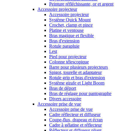
Peinture réfléchissante, or et argent
Accessoire projecteur
Accessoire projecteur
Système Quick Mount
Crochet, clamp et pince
Platine et ventouse
Bras magique et flexible
Bras d'extension
Rotule parapluie
Lest
Pied pour projecteur
Colonne télescopique
Barre pour plusieurs projecteurs
Spigot, tourelle et adaptateur
Rotule grip et bras d'extension
Système girafe et Light Boom
Bras de déport
Bras de réglage pour pantographe
Divers accessoire
Accessoire prise de vue
Accessoire prise de vue
Cadre réflecteur et diffuseur
Coupe-flux, drapeau et écran
Cadre à gélatine et réflecteur
Réflecteur et diffuseur pliant