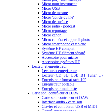
Micro pour instrument
Micro USB
Micro de mesure
Micro 'col-de-cygne'
Micro de surface
Micro radio - podcast
Micro reportage
Micro canon
Micro caméra et appareil photo
Micro smartphone et tablette
Système HF complet
Système HF élément séparé
Accessoire pour micros
Accessoire systèmes HF
Lecteur et enregistreur
Lecteur et enregistreur
Lecteur (CD, SD, USB, BT, Tuner,…)
Enregistreur format rack 19''
Enregistreur portable
Enregistreur multipiste
Carte son, contrôleur et DAW
Carte son, contrôleur et DAW
Interface audio - carte son
Clavier et contrôleur, USB et MIDI
Contrôleur monitoring