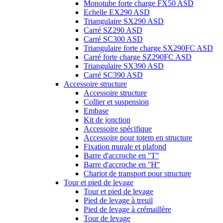
Monotube forte charge FX50 ASD
Echelle EX290 ASD
Triangulaire SX290 ASD
Carré SZ290 ASD
Carré SC300 ASD
Triangulaire forte charge SX290FC ASD
Carré forte charge SZ290FC ASD
Triangulaire SX390 ASD
Carré SC390 ASD
Accessoire structure
Accessoire structure
Collier et suspension
Embase
Kit de jonction
Accessoire spécifique
Accessoire pour totem en structure
Fixation murale et plafond
Barre d'accroche en ''T''
Barre d'accroche en ''H''
Chariot de transport pour structure
Tour et pied de levage
Tour et pied de levage
Pied de levage à treuil
Pied de levage à crémaillère
Tour de levage