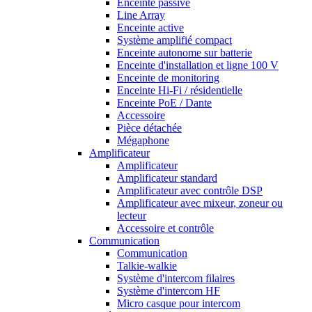
Enceinte passive
Line Array
Enceinte active
Système amplifié compact
Enceinte autonome sur batterie
Enceinte d'installation et ligne 100 V
Enceinte de monitoring
Enceinte Hi-Fi / résidentielle
Enceinte PoE / Dante
Accessoire
Pièce détachée
Mégaphone
Amplificateur
Amplificateur
Amplificateur standard
Amplificateur avec contrôle DSP
Amplificateur avec mixeur, zoneur ou
lecteur
Accessoire et contrôle
Communication
Communication
Talkie-walkie
Système d'intercom filaires
Système d'intercom HF
Micro casque pour intercom