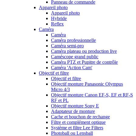
Panneau de commande
Appareil photo
Appareil photo
Hybride
Reflex
Caméra
Caméra
Caméra professionnelle
Caméra semi-pro
Caméra plateau ou production live
Caméscope grand public
Caméra PTZ et Pupitre de contrôle
Caméra 'Action Cam'
Objectif et filtre
Objectif et filtre
Objectif monture Panasonic Olympus
Micro 4/3
Objectif monture Canon EF-S, EF et RF-S
RF et PL
Objectif monture Sony E
Adaptateur de monture
Cache et bouchon de rechange
Filtre et complément optique
Système et filtre Lee Filters
Photoball ou Lensball