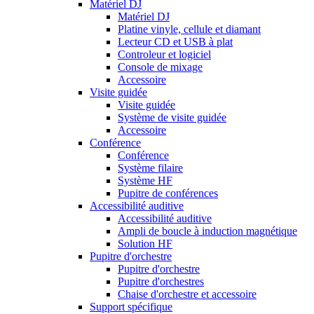
Matériel DJ
Matériel DJ
Platine vinyle, cellule et diamant
Lecteur CD et USB à plat
Controleur et logiciel
Console de mixage
Accessoire
Visite guidée
Visite guidée
Système de visite guidée
Accessoire
Conférence
Conférence
Système filaire
Système HF
Pupitre de conférences
Accessibilité auditive
Accessibilité auditive
Ampli de boucle à induction magnétique
Solution HF
Pupitre d'orchestre
Pupitre d'orchestre
Pupitre d'orchestres
Chaise d'orchestre et accessoire
Support spécifique