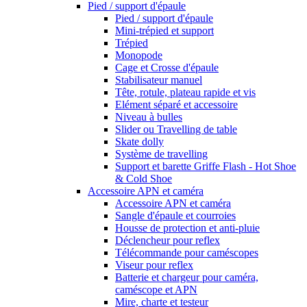
Pied / support d'épaule
Pied / support d'épaule
Mini-trépied et support
Trépied
Monopode
Cage et Crosse d'épaule
Stabilisateur manuel
Tête, rotule, plateau rapide et vis
Elément séparé et accessoire
Niveau à bulles
Slider ou Travelling de table
Skate dolly
Système de travelling
Support et barette Griffe Flash - Hot Shoe
& Cold Shoe
Accessoire APN et caméra
Accessoire APN et caméra
Sangle d'épaule et courroies
Housse de protection et anti-pluie
Déclencheur pour reflex
Télécommande pour caméscopes
Viseur pour reflex
Batterie et chargeur pour caméra,
caméscope et APN
Mire, charte et testeur