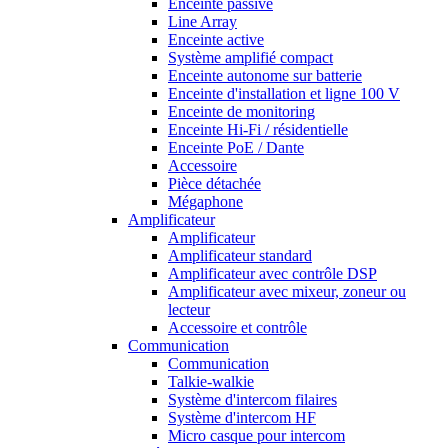
Enceinte passive
Line Array
Enceinte active
Système amplifié compact
Enceinte autonome sur batterie
Enceinte d'installation et ligne 100 V
Enceinte de monitoring
Enceinte Hi-Fi / résidentielle
Enceinte PoE / Dante
Accessoire
Pièce détachée
Mégaphone
Amplificateur
Amplificateur
Amplificateur standard
Amplificateur avec contrôle DSP
Amplificateur avec mixeur, zoneur ou
lecteur
Accessoire et contrôle
Communication
Communication
Talkie-walkie
Système d'intercom filaires
Système d'intercom HF
Micro casque pour intercom