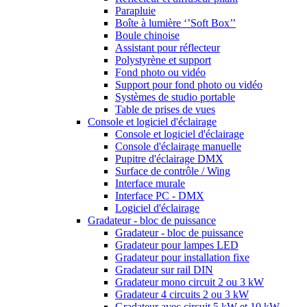
Parapluie
Boîte à lumière ‘’Soft Box’’
Boule chinoise
Assistant pour réflecteur
Polystyrène et support
Fond photo ou vidéo
Support pour fond photo ou vidéo
Systèmes de studio portable
Table de prises de vues
Console et logiciel d'éclairage
Console et logiciel d'éclairage
Console d'éclairage manuelle
Pupitre d'éclairage DMX
Surface de contrôle / Wing
Interface murale
Interface PC - DMX
Logiciel d'éclairage
Gradateur - bloc de puissance
Gradateur - bloc de puissance
Gradateur pour lampes LED
Gradateur pour installation fixe
Gradateur sur rail DIN
Gradateur mono circuit 2 ou 3 kW
Gradateur 4 circuits 2 ou 3 kW
Gradateur avec circuit 5 kW et 10 kW