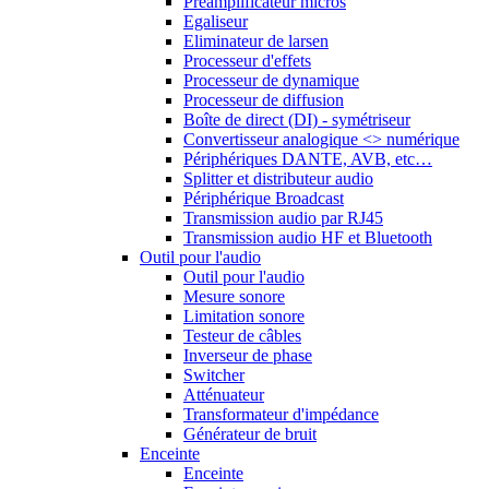
Préamplificateur micros
Egaliseur
Eliminateur de larsen
Processeur d'effets
Processeur de dynamique
Processeur de diffusion
Boîte de direct (DI) - symétriseur
Convertisseur analogique <> numérique
Périphériques DANTE, AVB, etc…
Splitter et distributeur audio
Périphérique Broadcast
Transmission audio par RJ45
Transmission audio HF et Bluetooth
Outil pour l'audio
Outil pour l'audio
Mesure sonore
Limitation sonore
Testeur de câbles
Inverseur de phase
Switcher
Atténuateur
Transformateur d'impédance
Générateur de bruit
Enceinte
Enceinte