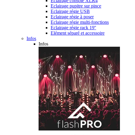
Eclairage console XLR4
Eclairage pupitre sur pince
Eclairage régie USB
Eclairage régie à poser
Eclairage régie multi-fonctions
Eclairage régie rack 19''
Elément séparé et accessoire
Infos
Infos