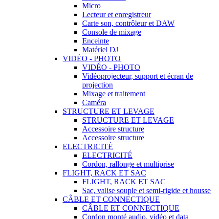
Micro
Lecteur et enregistreur
Carte son, contrôleur et DAW
Console de mixage
Enceinte
Matériel DJ
VIDÉO - PHOTO
VIDÉO - PHOTO
Vidéoprojecteur, support et écran de
projection
Mixage et traitement
Caméra
STRUCTURE ET LEVAGE
STRUCTURE ET LEVAGE
Accessoire structure
Accessoire structure
ELECTRICITÉ
ELECTRICITÉ
Cordon, rallonge et multiprise
FLIGHT, RACK ET SAC
FLIGHT, RACK ET SAC
Sac, valise souple et semi-rigide et housse
CÂBLE ET CONNECTIQUE
CÂBLE ET CONNECTIQUE
Cordon monté audio, vidéo et data