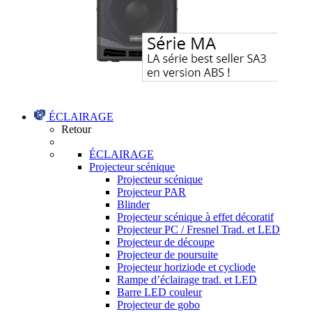
ÉCLAIRAGE
Retour
ÉCLAIRAGE
Projecteur scénique
Projecteur scénique
Projecteur PAR
Blinder
Projecteur scénique à effet décoratif
Projecteur PC / Fresnel Trad. et LED
Projecteur de découpe
Projecteur de poursuite
Projecteur horiziode et cycliode
Rampe d’éclairage trad. et LED
Barre LED couleur
Projecteur de gobo