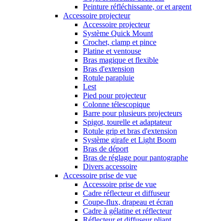
Peinture réfléchissante, or et argent
Accessoire projecteur
Accessoire projecteur
Système Quick Mount
Crochet, clamp et pince
Platine et ventouse
Bras magique et flexible
Bras d'extension
Rotule parapluie
Lest
Pied pour projecteur
Colonne télescopique
Barre pour plusieurs projecteurs
Spigot, tourelle et adaptateur
Rotule grip et bras d'extension
Système girafe et Light Boom
Bras de déport
Bras de réglage pour pantographe
Divers accessoire
Accessoire prise de vue
Accessoire prise de vue
Cadre réflecteur et diffuseur
Coupe-flux, drapeau et écran
Cadre à gélatine et réflecteur
Réflecteur et diffuseur pliant