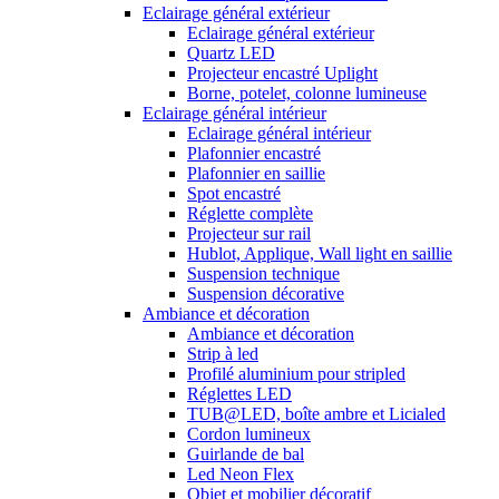
Eclairage général extérieur
Eclairage général extérieur
Quartz LED
Projecteur encastré Uplight
Borne, potelet, colonne lumineuse
Eclairage général intérieur
Eclairage général intérieur
Plafonnier encastré
Plafonnier en saillie
Spot encastré
Réglette complète
Projecteur sur rail
Hublot, Applique, Wall light en saillie
Suspension technique
Suspension décorative
Ambiance et décoration
Ambiance et décoration
Strip à led
Profilé aluminium pour stripled
Réglettes LED
TUB@LED, boîte ambre et Licialed
Cordon lumineux
Guirlande de bal
Led Neon Flex
Objet et mobilier décoratif