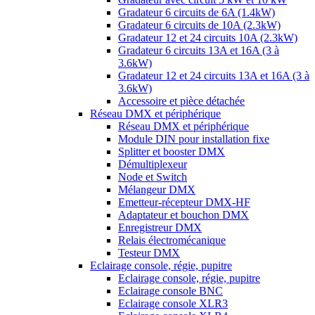
Gradateur 6 circuits de 6A (1.4kW)
Gradateur 6 circuits de 10A (2.3kW)
Gradateur 12 et 24 circuits 10A (2.3kW)
Gradateur 6 circuits 13A et 16A (3 à
3.6kW)
Gradateur 12 et 24 circuits 13A et 16A (3 à
3.6kW)
Accessoire et pièce détachée
Réseau DMX et périphérique
Réseau DMX et périphérique
Module DIN pour installation fixe
Splitter et booster DMX
Démultiplexeur
Node et Switch
Mélangeur DMX
Emetteur-récepteur DMX-HF
Adaptateur et bouchon DMX
Enregistreur DMX
Relais électromécanique
Testeur DMX
Eclairage console, régie, pupitre
Eclairage console, régie, pupitre
Eclairage console BNC
Eclairage console XLR3