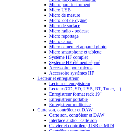
Micro pour instrument
Micro USB
Micro de mesure
Micro 'col-de-cygne'
Micro de surface
Micro radio - podcast
Micro reportage
Micro canon
Micro caméra et appareil photo
Micro smartphone et tablette
Système HF complet
Système HF élément séparé
Accessoire pour micros
Accessoire systèmes HF
Lecteur et enregistreur
Lecteur et enregistreur
Lecteur (CD, SD, USB, BT, Tuner,…)
Enregistreur format rack 19''
Enregistreur portable
Enregistreur multipiste
Carte son, contrôleur et DAW
Carte son, contrôleur et DAW
Interface audio - carte son
Clavier et contrôleur, USB et MIDI
Contrôleur monitoring