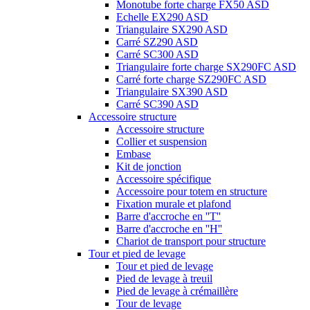
Monotube forte charge FX50 ASD
Echelle EX290 ASD
Triangulaire SX290 ASD
Carré SZ290 ASD
Carré SC300 ASD
Triangulaire forte charge SX290FC ASD
Carré forte charge SZ290FC ASD
Triangulaire SX390 ASD
Carré SC390 ASD
Accessoire structure
Accessoire structure
Collier et suspension
Embase
Kit de jonction
Accessoire spécifique
Accessoire pour totem en structure
Fixation murale et plafond
Barre d'accroche en ''T''
Barre d'accroche en ''H''
Chariot de transport pour structure
Tour et pied de levage
Tour et pied de levage
Pied de levage à treuil
Pied de levage à crémaillère
Tour de levage