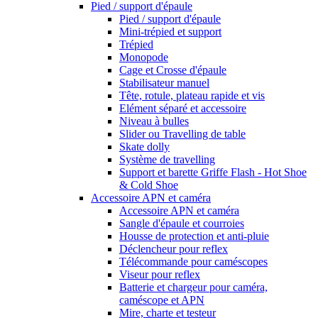
Pied / support d'épaule
Pied / support d'épaule
Mini-trépied et support
Trépied
Monopode
Cage et Crosse d'épaule
Stabilisateur manuel
Tête, rotule, plateau rapide et vis
Elément séparé et accessoire
Niveau à bulles
Slider ou Travelling de table
Skate dolly
Système de travelling
Support et barette Griffe Flash - Hot Shoe
& Cold Shoe
Accessoire APN et caméra
Accessoire APN et caméra
Sangle d'épaule et courroies
Housse de protection et anti-pluie
Déclencheur pour reflex
Télécommande pour caméscopes
Viseur pour reflex
Batterie et chargeur pour caméra,
caméscope et APN
Mire, charte et testeur