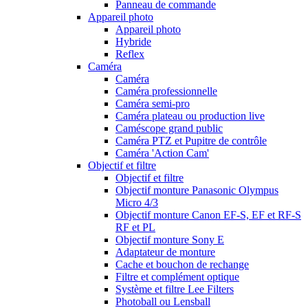
Panneau de commande
Appareil photo
Appareil photo
Hybride
Reflex
Caméra
Caméra
Caméra professionnelle
Caméra semi-pro
Caméra plateau ou production live
Caméscope grand public
Caméra PTZ et Pupitre de contrôle
Caméra 'Action Cam'
Objectif et filtre
Objectif et filtre
Objectif monture Panasonic Olympus
Micro 4/3
Objectif monture Canon EF-S, EF et RF-S
RF et PL
Objectif monture Sony E
Adaptateur de monture
Cache et bouchon de rechange
Filtre et complément optique
Système et filtre Lee Filters
Photoball ou Lensball