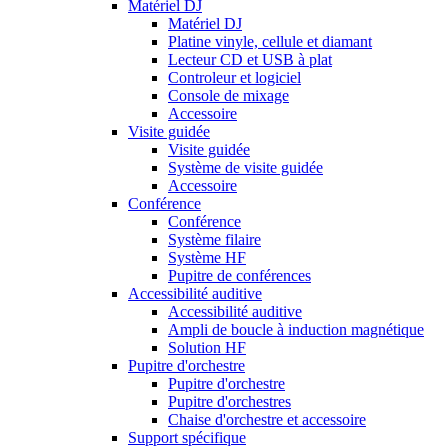
Matériel DJ
Matériel DJ
Platine vinyle, cellule et diamant
Lecteur CD et USB à plat
Controleur et logiciel
Console de mixage
Accessoire
Visite guidée
Visite guidée
Système de visite guidée
Accessoire
Conférence
Conférence
Système filaire
Système HF
Pupitre de conférences
Accessibilité auditive
Accessibilité auditive
Ampli de boucle à induction magnétique
Solution HF
Pupitre d'orchestre
Pupitre d'orchestre
Pupitre d'orchestres
Chaise d'orchestre et accessoire
Support spécifique