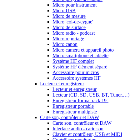
Micro pour instrument
Micro USB
Micro de mesure
Micro 'col-de-cygne'
Micro de surface
Micro radio - podcast
Micro reportage
Micro canon
Micro caméra et appareil photo
Micro smartphone et tablette
Système HF complet
Système HF élément séparé
Accessoire pour micros
Accessoire systèmes HF
Lecteur et enregistreur
Lecteur et enregistreur
Lecteur (CD, SD, USB, BT, Tuner,…)
Enregistreur format rack 19''
Enregistreur portable
Enregistreur multipiste
Carte son, contrôleur et DAW
Carte son, contrôleur et DAW
Interface audio - carte son
Clavier et contrôleur, USB et MIDI
Contrôleur monitoring