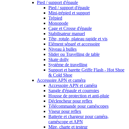
Pied / support d'épaule
Pied / support d'épaule
Mini-trépied et support
Trépied
Monopode
Cage et Crosse d'épaule
Stabilisateur manuel
Tête, rotule, plateau rapide et vis
Elément séparé et accessoire
Niveau à bulles
Slider ou Travelling de table
Skate dolly
Système de travelling
Support et barette Griffe Flash - Hot Shoe
& Cold Shoe
Accessoire APN et caméra
Accessoire APN et caméra
Sangle d'épaule et courroies
Housse de protection et anti-pluie
Déclencheur pour reflex
Télécommande pour caméscopes
Viseur pour reflex
Batterie et chargeur pour caméra,
caméscope et APN
Mire, charte et testeur