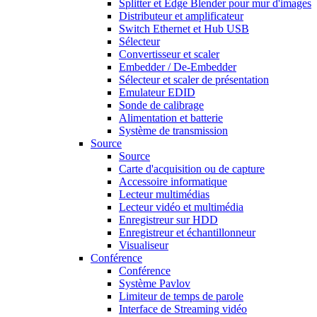
Splitter et Edge Blender pour mur d'images
Distributeur et amplificateur
Switch Ethernet et Hub USB
Sélecteur
Convertisseur et scaler
Embedder / De-Embedder
Sélecteur et scaler de présentation
Emulateur EDID
Sonde de calibrage
Alimentation et batterie
Système de transmission
Source
Source
Carte d'acquisition ou de capture
Accessoire informatique
Lecteur multimédias
Lecteur vidéo et multimédia
Enregistreur sur HDD
Enregistreur et échantillonneur
Visualiseur
Conférence
Conférence
Système Pavlov
Limiteur de temps de parole
Interface de Streaming vidéo