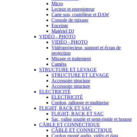
Micro
Lecteur et enregistreur
Carte son, contrôleur et DAW
Console de mixage
Enceinte
Matériel DJ
VIDÉO - PHOTO
VIDÉO - PHOTO
Vidéoprojecteur, support et écran de
projection
Mixage et traitement
Caméra
STRUCTURE ET LEVAGE
STRUCTURE ET LEVAGE
Accessoire structure
Accessoire structure
ELECTRICITÉ
ELECTRICITÉ
Cordon, rallonge et multiprise
FLIGHT, RACK ET SAC
FLIGHT, RACK ET SAC
Sac, valise souple et semi-rigide et housse
CÂBLE ET CONNECTIQUE
CÂBLE ET CONNECTIQUE
Cordon monté audio, vidéo et data