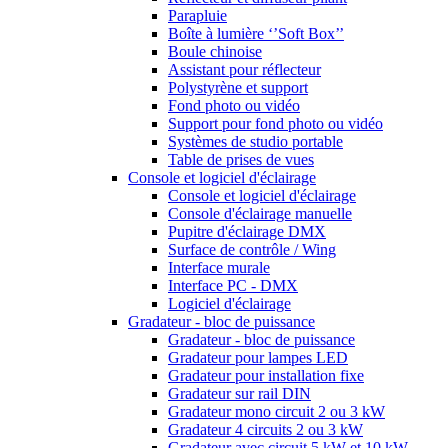
Parapluie
Boîte à lumière ‘’Soft Box’’
Boule chinoise
Assistant pour réflecteur
Polystyrène et support
Fond photo ou vidéo
Support pour fond photo ou vidéo
Systèmes de studio portable
Table de prises de vues
Console et logiciel d'éclairage
Console et logiciel d'éclairage
Console d'éclairage manuelle
Pupitre d'éclairage DMX
Surface de contrôle / Wing
Interface murale
Interface PC - DMX
Logiciel d'éclairage
Gradateur - bloc de puissance
Gradateur - bloc de puissance
Gradateur pour lampes LED
Gradateur pour installation fixe
Gradateur sur rail DIN
Gradateur mono circuit 2 ou 3 kW
Gradateur 4 circuits 2 ou 3 kW
Gradateur avec circuit 5 kW et 10 kW