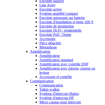
Enceinte passive
Line Array
Enceinte active
Système amplifié compact
Enceinte autonome sur batterie
Enceinte d'installation et ligne 100 V
Enceinte de monitoring
Enceinte Hi-Fi / résidentielle
Enceinte PoE / Dante
Accessoire
Pièce détachée
Mégaphone
Amplificateur
Amplificateur
Amplificateur standard
Amplificateur avec contrôle DSP
Amplificateur avec mixeur, zoneur ou
lecteur
Accessoire et contrôle
Communication
Communication
Talkie-walkie
Système d'intercom filaires
Système d'intercom HF
Micro casque pour intercom