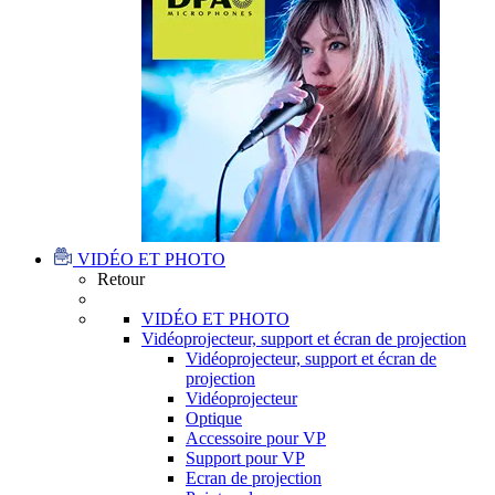
VIDÉO ET PHOTO
Retour
VIDÉO ET PHOTO
Vidéoprojecteur, support et écran de projection
Vidéoprojecteur, support et écran de
projection
Vidéoprojecteur
Optique
Accessoire pour VP
Support pour VP
Ecran de projection