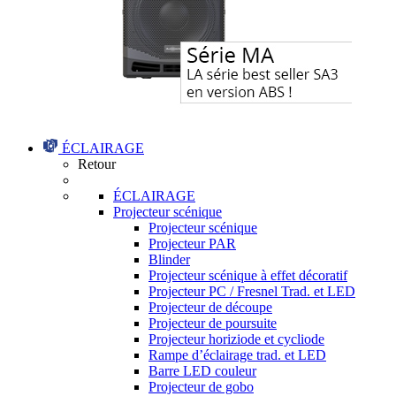
ÉCLAIRAGE
Retour
ÉCLAIRAGE
Projecteur scénique
Projecteur scénique
Projecteur PAR
Blinder
Projecteur scénique à effet décoratif
Projecteur PC / Fresnel Trad. et LED
Projecteur de découpe
Projecteur de poursuite
Projecteur horiziode et cycliode
Rampe d’éclairage trad. et LED
Barre LED couleur
Projecteur de gobo