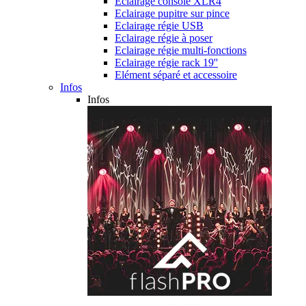
Eclairage console XLR4
Eclairage pupitre sur pince
Eclairage régie USB
Eclairage régie à poser
Eclairage régie multi-fonctions
Eclairage régie rack 19''
Elément séparé et accessoire
Infos
Infos