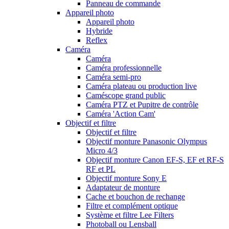
Panneau de commande
Appareil photo
Appareil photo
Hybride
Reflex
Caméra
Caméra
Caméra professionnelle
Caméra semi-pro
Caméra plateau ou production live
Caméscope grand public
Caméra PTZ et Pupitre de contrôle
Caméra 'Action Cam'
Objectif et filtre
Objectif et filtre
Objectif monture Panasonic Olympus
Micro 4/3
Objectif monture Canon EF-S, EF et RF-S
RF et PL
Objectif monture Sony E
Adaptateur de monture
Cache et bouchon de rechange
Filtre et complément optique
Système et filtre Lee Filters
Photoball ou Lensball