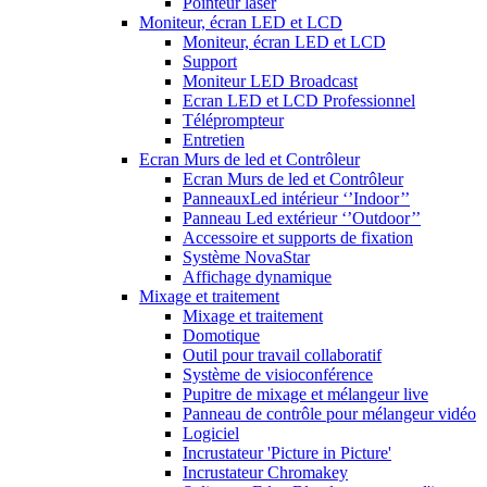
Pointeur laser
Moniteur, écran LED et LCD
Moniteur, écran LED et LCD
Support
Moniteur LED Broadcast
Ecran LED et LCD Professionnel
Téléprompteur
Entretien
Ecran Murs de led et Contrôleur
Ecran Murs de led et Contrôleur
PanneauxLed intérieur ‘’Indoor’’
Panneau Led extérieur ‘’Outdoor’’
Accessoire et supports de fixation
Système NovaStar
Affichage dynamique
Mixage et traitement
Mixage et traitement
Domotique
Outil pour travail collaboratif
Système de visioconférence
Pupitre de mixage et mélangeur live
Panneau de contrôle pour mélangeur vidéo
Logiciel
Incrustateur 'Picture in Picture'
Incrustateur Chromakey