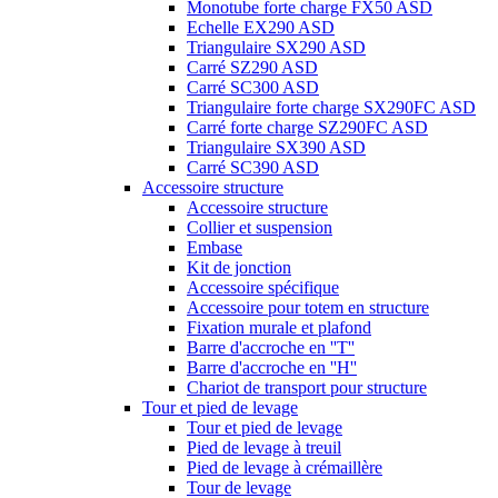
Monotube forte charge FX50 ASD
Echelle EX290 ASD
Triangulaire SX290 ASD
Carré SZ290 ASD
Carré SC300 ASD
Triangulaire forte charge SX290FC ASD
Carré forte charge SZ290FC ASD
Triangulaire SX390 ASD
Carré SC390 ASD
Accessoire structure
Accessoire structure
Collier et suspension
Embase
Kit de jonction
Accessoire spécifique
Accessoire pour totem en structure
Fixation murale et plafond
Barre d'accroche en ''T''
Barre d'accroche en ''H''
Chariot de transport pour structure
Tour et pied de levage
Tour et pied de levage
Pied de levage à treuil
Pied de levage à crémaillère
Tour de levage