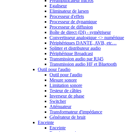
Préamplificateur micros
Egaliseur
Eliminateur de larsen
Processeur d'effets
Processeur de dynamique
Processeur de diffusion
Boîte de direct (DI) - symétriseur
Convertisseur analogique <> numérique
Périphériques DANTE, AVB, etc…
Splitter et distributeur audio
Périphérique Broadcast
Transmission audio par RJ45
Transmission audio HF et Bluetooth
Outil pour l'audio
Outil pour l'audio
Mesure sonore
Limitation sonore
Testeur de câbles
Inverseur de phase
Switcher
Atténuateur
Transformateur d'impédance
Générateur de bruit
Enceinte
Enceinte