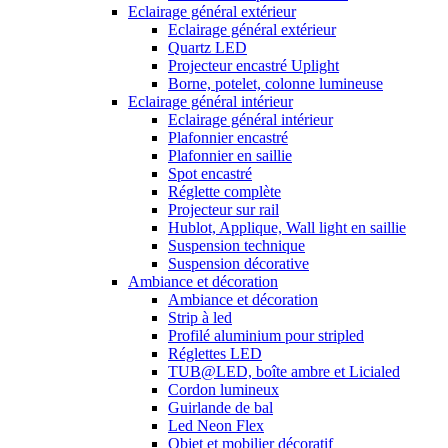
Eclairage général extérieur
Eclairage général extérieur
Quartz LED
Projecteur encastré Uplight
Borne, potelet, colonne lumineuse
Eclairage général intérieur
Eclairage général intérieur
Plafonnier encastré
Plafonnier en saillie
Spot encastré
Réglette complète
Projecteur sur rail
Hublot, Applique, Wall light en saillie
Suspension technique
Suspension décorative
Ambiance et décoration
Ambiance et décoration
Strip à led
Profilé aluminium pour stripled
Réglettes LED
TUB@LED, boîte ambre et Licialed
Cordon lumineux
Guirlande de bal
Led Neon Flex
Objet et mobilier décoratif