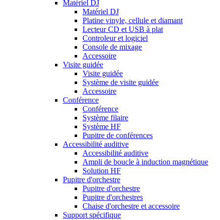
Matériel DJ
Matériel DJ
Platine vinyle, cellule et diamant
Lecteur CD et USB à plat
Controleur et logiciel
Console de mixage
Accessoire
Visite guidée
Visite guidée
Système de visite guidée
Accessoire
Conférence
Conférence
Système filaire
Système HF
Pupitre de conférences
Accessibilité auditive
Accessibilité auditive
Ampli de boucle à induction magnétique
Solution HF
Pupitre d'orchestre
Pupitre d'orchestre
Pupitre d'orchestres
Chaise d'orchestre et accessoire
Support spécifique