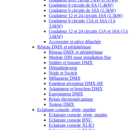
Gradateur 6 circuits de 6A (1.4kW)
Gradateur 6 circuits de 10A (2.3kW)
Gradateur 12 et 24 circuits 10A (2.3kW)
Gradateur 6 circuits 13A et 16A (3 à
3.6kW)
Gradateur 12 et 24 circuits 13A et 16A (3 à
3.6kW)
Accessoire et pièce détachée
Réseau DMX et périphérique
Réseau DMX et périphérique
Module DIN pour installation fixe
Splitter et booster DMX
Démultiplexeur
Node et Switch
Mélangeur DMX
Emetteur-récepteur DMX-HF
Adaptateur et bouchon DMX
Enregistreur DMX
Relais électromécanique
Testeur DMX
Eclairage console, régie, pupitre
Eclairage console, régie, pupitre
Eclairage console BNC
Eclairage console XLR3