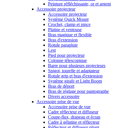
Peinture réfléchissante, or et argent
Accessoire projecteur
Accessoire projecteur
Système Quick Mount
Crochet, clamp et pince
Platine et ventouse
Bras magique et flexible
Bras d'extension
Rotule parapluie
Lest
Pied pour projecteur
Colonne télescopique
Barre pour plusieurs projecteurs
Spigot, tourelle et adaptateur
Rotule grip et bras d'extension
Système girafe et Light Boom
Bras de déport
Bras de réglage pour pantographe
Divers accessoire
Accessoire prise de vue
Accessoire prise de vue
Cadre réflecteur et diffuseur
Coupe-flux, drapeau et écran
Cadre à gélatine et réflecteur
Réflecteur et diffuseur pliant