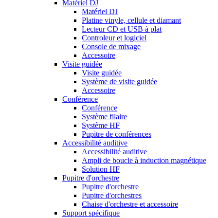
Matériel DJ
Matériel DJ
Platine vinyle, cellule et diamant
Lecteur CD et USB à plat
Controleur et logiciel
Console de mixage
Accessoire
Visite guidée
Visite guidée
Système de visite guidée
Accessoire
Conférence
Conférence
Système filaire
Système HF
Pupitre de conférences
Accessibilité auditive
Accessibilité auditive
Ampli de boucle à induction magnétique
Solution HF
Pupitre d'orchestre
Pupitre d'orchestre
Pupitre d'orchestres
Chaise d'orchestre et accessoire
Support spécifique