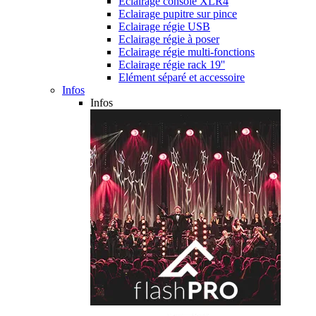
Eclairage console XLR4
Eclairage pupitre sur pince
Eclairage régie USB
Eclairage régie à poser
Eclairage régie multi-fonctions
Eclairage régie rack 19''
Elément séparé et accessoire
Infos
Infos