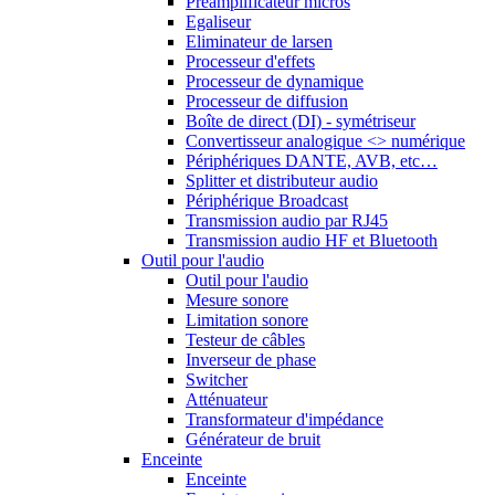
Préamplificateur micros
Egaliseur
Eliminateur de larsen
Processeur d'effets
Processeur de dynamique
Processeur de diffusion
Boîte de direct (DI) - symétriseur
Convertisseur analogique <> numérique
Périphériques DANTE, AVB, etc…
Splitter et distributeur audio
Périphérique Broadcast
Transmission audio par RJ45
Transmission audio HF et Bluetooth
Outil pour l'audio
Outil pour l'audio
Mesure sonore
Limitation sonore
Testeur de câbles
Inverseur de phase
Switcher
Atténuateur
Transformateur d'impédance
Générateur de bruit
Enceinte
Enceinte