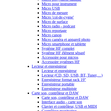
Micro pour instrument
Micro USB
Micro de mesure
Micro 'col-de-cygne'
Micro de surface
Micro radio - podcast
Micro reportage
Micro canon
Micro caméra et appareil photo
Micro smartphone et tablette
Système HF complet
Système HF élément séparé
Accessoire pour micros
Accessoire systèmes HF
Lecteur et enregistreur
Lecteur et enregistreur
Lecteur (CD, SD, USB, BT, Tuner,…)
Enregistreur format rack 19''
Enregistreur portable
Enregistreur multipiste
Carte son, contrôleur et DAW
Carte son, contrôleur et DAW
Interface audio - carte son
Clavier et contrôleur, USB et MIDI
Contrôleur monitoring