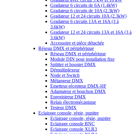
Gradateur 6 circuits de 6A (1.4kW)
Gradateur 6 circuits de 10A (2.3kW)
Gradateur 12 et 24 circuits 10A (2.3kW)
Gradateur 6 circuits 13A et 16A (3 à
3.6kW)
Gradateur 12 et 24 circuits 13A et 16A (3 à
3.6kW)
Accessoire et pièce détachée
Réseau DMX et périphérique
Réseau DMX et périphérique
Module DIN pour installation fixe
Splitter et booster DMX
Démultiplexeur
Node et Switch
Mélangeur DMX
Emetteur-récepteur DMX-HF
Adaptateur et bouchon DMX
Enregistreur DMX
Relais électromécanique
Testeur DMX
Eclairage console, régie, pupitre
Eclairage console, régie, pupitre
Eclairage console BNC
Eclairage console XLR3