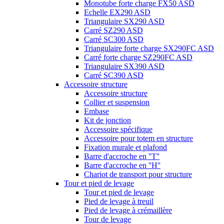
Monotube forte charge FX50 ASD
Echelle EX290 ASD
Triangulaire SX290 ASD
Carré SZ290 ASD
Carré SC300 ASD
Triangulaire forte charge SX290FC ASD
Carré forte charge SZ290FC ASD
Triangulaire SX390 ASD
Carré SC390 ASD
Accessoire structure
Accessoire structure
Collier et suspension
Embase
Kit de jonction
Accessoire spécifique
Accessoire pour totem en structure
Fixation murale et plafond
Barre d'accroche en ''T''
Barre d'accroche en ''H''
Chariot de transport pour structure
Tour et pied de levage
Tour et pied de levage
Pied de levage à treuil
Pied de levage à crémaillère
Tour de levage