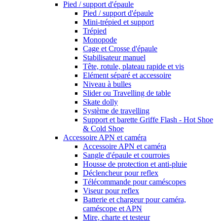
Pied / support d'épaule
Pied / support d'épaule
Mini-trépied et support
Trépied
Monopode
Cage et Crosse d'épaule
Stabilisateur manuel
Tête, rotule, plateau rapide et vis
Elément séparé et accessoire
Niveau à bulles
Slider ou Travelling de table
Skate dolly
Système de travelling
Support et barette Griffe Flash - Hot Shoe
& Cold Shoe
Accessoire APN et caméra
Accessoire APN et caméra
Sangle d'épaule et courroies
Housse de protection et anti-pluie
Déclencheur pour reflex
Télécommande pour caméscopes
Viseur pour reflex
Batterie et chargeur pour caméra,
caméscope et APN
Mire, charte et testeur