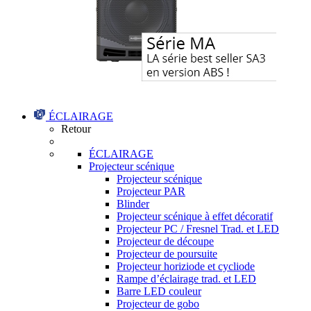
ÉCLAIRAGE
Retour
ÉCLAIRAGE
Projecteur scénique
Projecteur scénique
Projecteur PAR
Blinder
Projecteur scénique à effet décoratif
Projecteur PC / Fresnel Trad. et LED
Projecteur de découpe
Projecteur de poursuite
Projecteur horiziode et cycliode
Rampe d’éclairage trad. et LED
Barre LED couleur
Projecteur de gobo