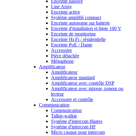
Enceinte passive
Line Array
Enceinte active
Système amplifié compact
Enceinte autonome sur batterie
Enceinte d'installation et ligne 100 V
Enceinte de monitoring
Enceinte Hi-Fi / résidentielle
Enceinte PoE / Dante
Accessoire
Pièce détachée
Mégaphone
Amplificateur
Amplificateur
Amplificateur standard
Amplificateur avec contrôle DSP
Amplificateur avec mixeur, zoneur ou
lecteur
Accessoire et contrôle
Communication
Communication
Talkie-walkie
Système d'intercom filaires
Système d'intercom HF
Micro casque pour intercom