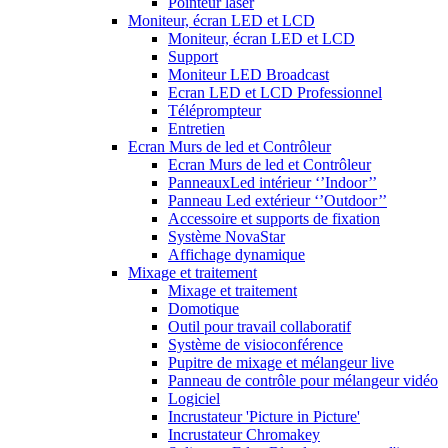
Pointeur laser
Moniteur, écran LED et LCD
Moniteur, écran LED et LCD
Support
Moniteur LED Broadcast
Ecran LED et LCD Professionnel
Téléprompteur
Entretien
Ecran Murs de led et Contrôleur
Ecran Murs de led et Contrôleur
PanneauxLed intérieur ‘’Indoor’’
Panneau Led extérieur ‘’Outdoor’’
Accessoire et supports de fixation
Système NovaStar
Affichage dynamique
Mixage et traitement
Mixage et traitement
Domotique
Outil pour travail collaboratif
Système de visioconférence
Pupitre de mixage et mélangeur live
Panneau de contrôle pour mélangeur vidéo
Logiciel
Incrustateur 'Picture in Picture'
Incrustateur Chromakey