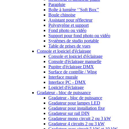
Parapluie
Boîte à lumière ‘’Soft Box’’
Boule chinoise
Assistant pour réflecteur
Polystyrène et support
Fond photo ou vidéo
Support pour fond photo ou vidéo
Systèmes de studio portable
Table de prises de vues
Console et logiciel d'éclairage
Console et logiciel d'éclairage
Console d'éclairage manuelle
Pupitre d'éclairage DMX
Surface de contrôle / Wing
Interface murale
Interface PC - DMX
Logiciel d'éclairage
Gradateur - bloc de puissance
Gradateur - bloc de puissance
Gradateur pour lampes LED
Gradateur pour installation fixe
Gradateur sur rail DIN
Gradateur mono circuit 2 ou 3 kW
Gradateur 4 circuits 2 ou 3 kW
Gradateur avec circuit 5 kW et 10 kW