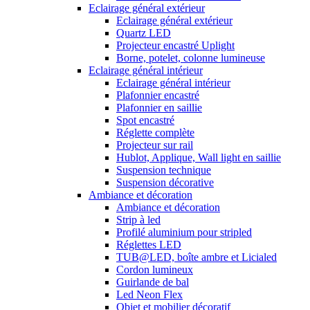
Eclairage général extérieur
Eclairage général extérieur
Quartz LED
Projecteur encastré Uplight
Borne, potelet, colonne lumineuse
Eclairage général intérieur
Eclairage général intérieur
Plafonnier encastré
Plafonnier en saillie
Spot encastré
Réglette complète
Projecteur sur rail
Hublot, Applique, Wall light en saillie
Suspension technique
Suspension décorative
Ambiance et décoration
Ambiance et décoration
Strip à led
Profilé aluminium pour stripled
Réglettes LED
TUB@LED, boîte ambre et Licialed
Cordon lumineux
Guirlande de bal
Led Neon Flex
Objet et mobilier décoratif