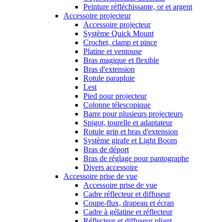
Peinture réfléchissante, or et argent
Accessoire projecteur
Accessoire projecteur
Système Quick Mount
Crochet, clamp et pince
Platine et ventouse
Bras magique et flexible
Bras d'extension
Rotule parapluie
Lest
Pied pour projecteur
Colonne télescopique
Barre pour plusieurs projecteurs
Spigot, tourelle et adaptateur
Rotule grip et bras d'extension
Système girafe et Light Boom
Bras de déport
Bras de réglage pour pantographe
Divers accessoire
Accessoire prise de vue
Accessoire prise de vue
Cadre réflecteur et diffuseur
Coupe-flux, drapeau et écran
Cadre à gélatine et réflecteur
Réflecteur et diffuseur pliant