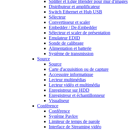
Splitter et Edge Blender pour mur d'images
Distributeur et amplificateur
Switch Ethernet et Hub USB
Sélecteur
Convertisseur et scaler
Embedder / De-Embedder
Sélecteur et scaler de présentation
Emulateur EDID
Sonde de calibrage
Alimentation et batterie
Système de transmission
Source
Source
Carte d'acquisition ou de capture
Accessoire informatique
Lecteur multimédias
Lecteur vidéo et multimédia
Enregistreur sur HDD
Enregistreur et échantillonneur
Visualiseur
Conférence
Conférence
Système Pavlov
Limiteur de temps de parole
Interface de Streaming vidéo