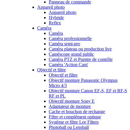
Panneau de commande
Appareil photo
Appareil photo
Hybride
Reflex
Caméra
Caméra
Caméra professionnelle
Caméra semi-pro
Caméra plateau ou production live
Caméscope grand public
Caméra PTZ et Pupitre de contrôle
Caméra 'Action Cam'
Objectif et filtre
Objectif et filtre
Objectif monture Panasonic Olympus
Micro 4/3
Objectif monture Canon EF-S, EF et RF-S
RF et PL
Objectif monture Sony E
Adaptateur de monture
Cache et bouchon de rechange
Filtre et complément optique
Système et filtre Lee Filters
Photoball ou Lensball