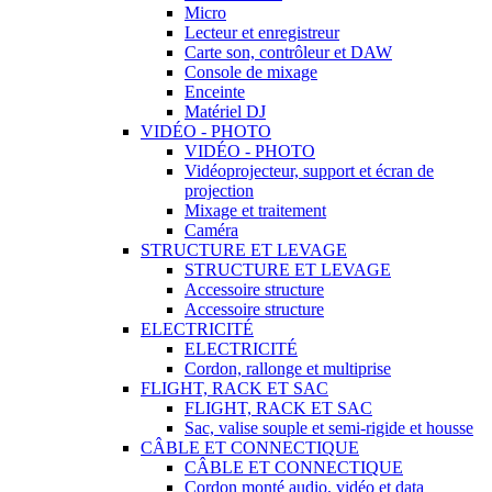
Micro
Lecteur et enregistreur
Carte son, contrôleur et DAW
Console de mixage
Enceinte
Matériel DJ
VIDÉO - PHOTO
VIDÉO - PHOTO
Vidéoprojecteur, support et écran de
projection
Mixage et traitement
Caméra
STRUCTURE ET LEVAGE
STRUCTURE ET LEVAGE
Accessoire structure
Accessoire structure
ELECTRICITÉ
ELECTRICITÉ
Cordon, rallonge et multiprise
FLIGHT, RACK ET SAC
FLIGHT, RACK ET SAC
Sac, valise souple et semi-rigide et housse
CÂBLE ET CONNECTIQUE
CÂBLE ET CONNECTIQUE
Cordon monté audio, vidéo et data