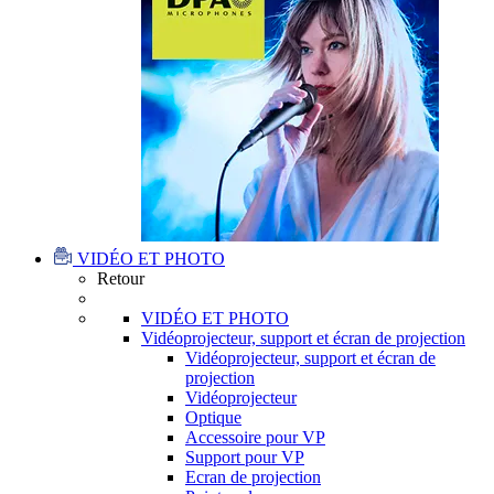
VIDÉO ET PHOTO
Retour
VIDÉO ET PHOTO
Vidéoprojecteur, support et écran de projection
Vidéoprojecteur, support et écran de
projection
Vidéoprojecteur
Optique
Accessoire pour VP
Support pour VP
Ecran de projection