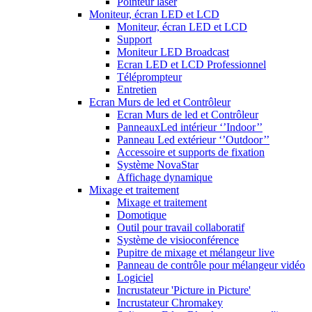
Pointeur laser
Moniteur, écran LED et LCD
Moniteur, écran LED et LCD
Support
Moniteur LED Broadcast
Ecran LED et LCD Professionnel
Téléprompteur
Entretien
Ecran Murs de led et Contrôleur
Ecran Murs de led et Contrôleur
PanneauxLed intérieur ‘’Indoor’’
Panneau Led extérieur ‘’Outdoor’’
Accessoire et supports de fixation
Système NovaStar
Affichage dynamique
Mixage et traitement
Mixage et traitement
Domotique
Outil pour travail collaboratif
Système de visioconférence
Pupitre de mixage et mélangeur live
Panneau de contrôle pour mélangeur vidéo
Logiciel
Incrustateur 'Picture in Picture'
Incrustateur Chromakey