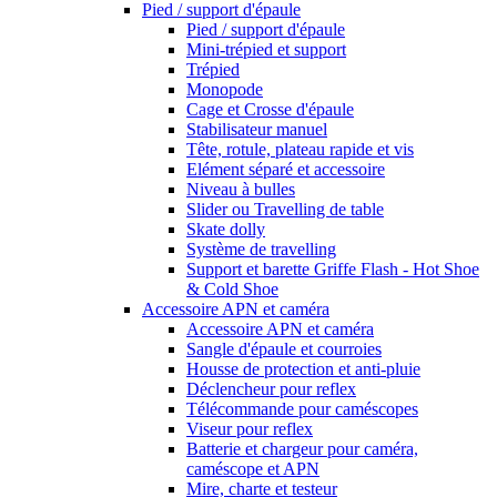
Pied / support d'épaule
Pied / support d'épaule
Mini-trépied et support
Trépied
Monopode
Cage et Crosse d'épaule
Stabilisateur manuel
Tête, rotule, plateau rapide et vis
Elément séparé et accessoire
Niveau à bulles
Slider ou Travelling de table
Skate dolly
Système de travelling
Support et barette Griffe Flash - Hot Shoe
& Cold Shoe
Accessoire APN et caméra
Accessoire APN et caméra
Sangle d'épaule et courroies
Housse de protection et anti-pluie
Déclencheur pour reflex
Télécommande pour caméscopes
Viseur pour reflex
Batterie et chargeur pour caméra,
caméscope et APN
Mire, charte et testeur