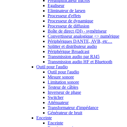
Préamplificateur micros
Egaliseur
Eliminateur de larsen
Processeur d'effets
Processeur de dynamique
Processeur de diffusion
Boîte de direct (DI) - symétriseur
Convertisseur analogique <> numérique
Périphériques DANTE, AVB, etc…
Splitter et distributeur audio
Périphérique Broadcast
Transmission audio par RJ45
Transmission audio HF et Bluetooth
Outil pour l'audio
Outil pour l'audio
Mesure sonore
Limitation sonore
Testeur de câbles
Inverseur de phase
Switcher
Atténuateur
Transformateur d'impédance
Générateur de bruit
Enceinte
Enceinte