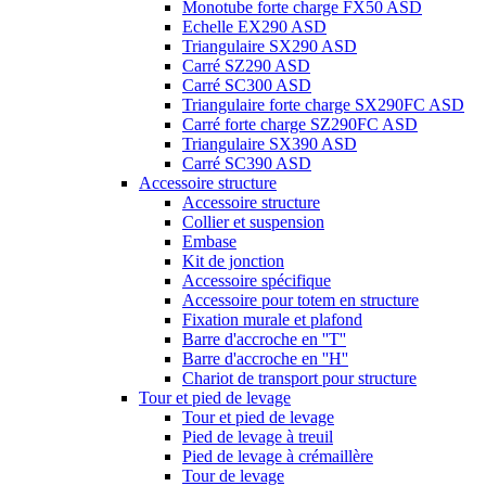
Monotube forte charge FX50 ASD
Echelle EX290 ASD
Triangulaire SX290 ASD
Carré SZ290 ASD
Carré SC300 ASD
Triangulaire forte charge SX290FC ASD
Carré forte charge SZ290FC ASD
Triangulaire SX390 ASD
Carré SC390 ASD
Accessoire structure
Accessoire structure
Collier et suspension
Embase
Kit de jonction
Accessoire spécifique
Accessoire pour totem en structure
Fixation murale et plafond
Barre d'accroche en ''T''
Barre d'accroche en ''H''
Chariot de transport pour structure
Tour et pied de levage
Tour et pied de levage
Pied de levage à treuil
Pied de levage à crémaillère
Tour de levage