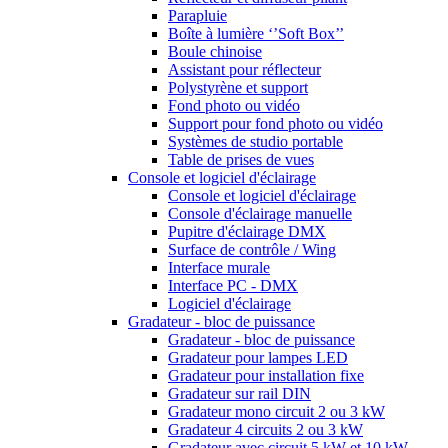
Parapluie
Boîte à lumière ‘’Soft Box’’
Boule chinoise
Assistant pour réflecteur
Polystyrène et support
Fond photo ou vidéo
Support pour fond photo ou vidéo
Systèmes de studio portable
Table de prises de vues
Console et logiciel d'éclairage
Console et logiciel d'éclairage
Console d'éclairage manuelle
Pupitre d'éclairage DMX
Surface de contrôle / Wing
Interface murale
Interface PC - DMX
Logiciel d'éclairage
Gradateur - bloc de puissance
Gradateur - bloc de puissance
Gradateur pour lampes LED
Gradateur pour installation fixe
Gradateur sur rail DIN
Gradateur mono circuit 2 ou 3 kW
Gradateur 4 circuits 2 ou 3 kW
Gradateur avec circuit 5 kW et 10 kW