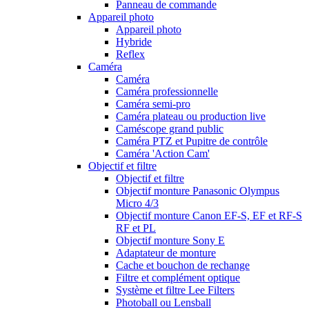
Panneau de commande
Appareil photo
Appareil photo
Hybride
Reflex
Caméra
Caméra
Caméra professionnelle
Caméra semi-pro
Caméra plateau ou production live
Caméscope grand public
Caméra PTZ et Pupitre de contrôle
Caméra 'Action Cam'
Objectif et filtre
Objectif et filtre
Objectif monture Panasonic Olympus
Micro 4/3
Objectif monture Canon EF-S, EF et RF-S
RF et PL
Objectif monture Sony E
Adaptateur de monture
Cache et bouchon de rechange
Filtre et complément optique
Système et filtre Lee Filters
Photoball ou Lensball