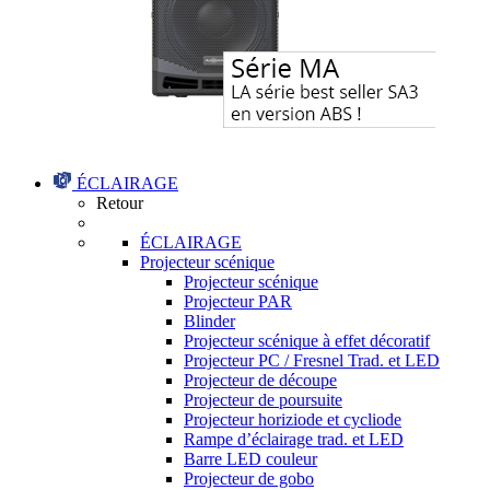
ÉCLAIRAGE
Retour
ÉCLAIRAGE
Projecteur scénique
Projecteur scénique
Projecteur PAR
Blinder
Projecteur scénique à effet décoratif
Projecteur PC / Fresnel Trad. et LED
Projecteur de découpe
Projecteur de poursuite
Projecteur horiziode et cycliode
Rampe d’éclairage trad. et LED
Barre LED couleur
Projecteur de gobo