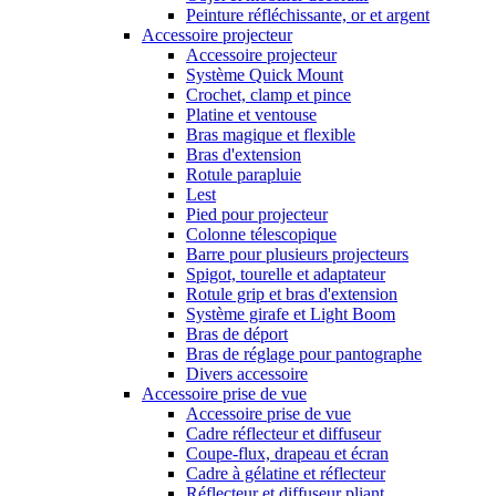
Peinture réfléchissante, or et argent
Accessoire projecteur
Accessoire projecteur
Système Quick Mount
Crochet, clamp et pince
Platine et ventouse
Bras magique et flexible
Bras d'extension
Rotule parapluie
Lest
Pied pour projecteur
Colonne télescopique
Barre pour plusieurs projecteurs
Spigot, tourelle et adaptateur
Rotule grip et bras d'extension
Système girafe et Light Boom
Bras de déport
Bras de réglage pour pantographe
Divers accessoire
Accessoire prise de vue
Accessoire prise de vue
Cadre réflecteur et diffuseur
Coupe-flux, drapeau et écran
Cadre à gélatine et réflecteur
Réflecteur et diffuseur pliant