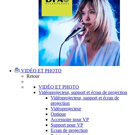
VIDÉO ET PHOTO
Retour
VIDÉO ET PHOTO
Vidéoprojecteur, support et écran de projection
Vidéoprojecteur, support et écran de
projection
Vidéoprojecteur
Optique
Accessoire pour VP
Support pour VP
Ecran de projection