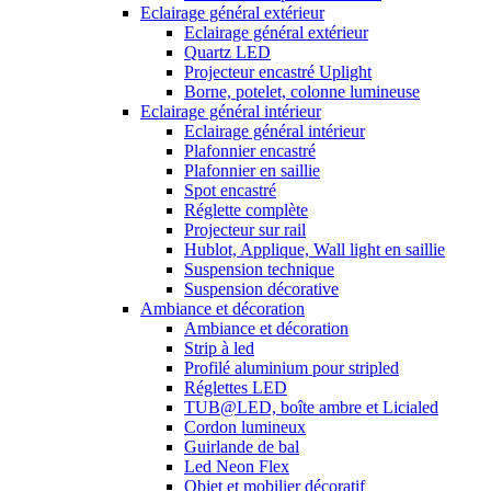
Eclairage général extérieur
Eclairage général extérieur
Quartz LED
Projecteur encastré Uplight
Borne, potelet, colonne lumineuse
Eclairage général intérieur
Eclairage général intérieur
Plafonnier encastré
Plafonnier en saillie
Spot encastré
Réglette complète
Projecteur sur rail
Hublot, Applique, Wall light en saillie
Suspension technique
Suspension décorative
Ambiance et décoration
Ambiance et décoration
Strip à led
Profilé aluminium pour stripled
Réglettes LED
TUB@LED, boîte ambre et Licialed
Cordon lumineux
Guirlande de bal
Led Neon Flex
Objet et mobilier décoratif