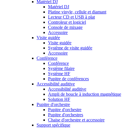
Matériel DJ
Matériel DJ
Platine vinyle, cellule et diamant
Lecteur CD et USB à plat
Controleur et logiciel
Console de mixage
Accessoire
Visite guidée
Visite guidée
Système de visite guidée
Accessoire
Conférence
Conférence
Système filaire
Système HF
Pupitre de conférences
Accessibilité auditive
Accessibilité auditive
Ampli de boucle à induction magnétique
Solution HF
Pupitre d'orchestre
Pupitre d'orchestre
Pupitre d'orchestres
Chaise d'orchestre et accessoire
Support spécifique