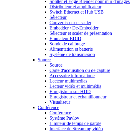
Splitter et Edge Blender pour mur d'images
Distributeur et amplificateur
Switch Ethernet et Hub USB
Sélecteur
Convertisseur et scaler
Embedder / De-Embedder
Sélecteur et scaler de présentation
Emulateur EDID
Sonde de calibrage
Alimentation et batterie
Système de transmission
Source
Source
Carte d'acquisition ou de capture
Accessoire informatique
Lecteur multimédias
Lecteur vidéo et multimédia
Enregistreur sur HDD
Enregistreur et échantillonneur
Visualiseur
Conférence
Conférence
Système Pavlov
Limiteur de temps de parole
Interface de Streaming vidéo