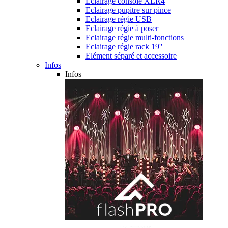
Eclairage console XLR4
Eclairage pupitre sur pince
Eclairage régie USB
Eclairage régie à poser
Eclairage régie multi-fonctions
Eclairage régie rack 19''
Elément séparé et accessoire
Infos
Infos