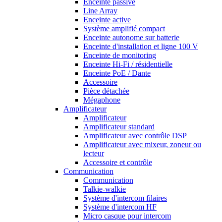
Enceinte passive
Line Array
Enceinte active
Système amplifié compact
Enceinte autonome sur batterie
Enceinte d'installation et ligne 100 V
Enceinte de monitoring
Enceinte Hi-Fi / résidentielle
Enceinte PoE / Dante
Accessoire
Pièce détachée
Mégaphone
Amplificateur
Amplificateur
Amplificateur standard
Amplificateur avec contrôle DSP
Amplificateur avec mixeur, zoneur ou
lecteur
Accessoire et contrôle
Communication
Communication
Talkie-walkie
Système d'intercom filaires
Système d'intercom HF
Micro casque pour intercom