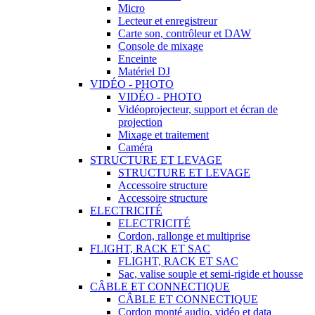
Micro
Lecteur et enregistreur
Carte son, contrôleur et DAW
Console de mixage
Enceinte
Matériel DJ
VIDÉO - PHOTO
VIDÉO - PHOTO
Vidéoprojecteur, support et écran de
projection
Mixage et traitement
Caméra
STRUCTURE ET LEVAGE
STRUCTURE ET LEVAGE
Accessoire structure
Accessoire structure
ELECTRICITÉ
ELECTRICITÉ
Cordon, rallonge et multiprise
FLIGHT, RACK ET SAC
FLIGHT, RACK ET SAC
Sac, valise souple et semi-rigide et housse
CÂBLE ET CONNECTIQUE
CÂBLE ET CONNECTIQUE
Cordon monté audio, vidéo et data