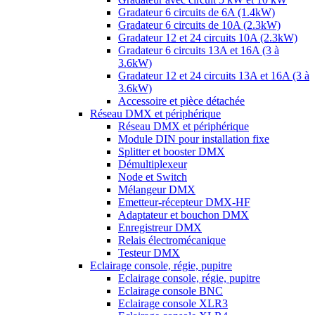
Gradateur 6 circuits de 6A (1.4kW)
Gradateur 6 circuits de 10A (2.3kW)
Gradateur 12 et 24 circuits 10A (2.3kW)
Gradateur 6 circuits 13A et 16A (3 à
3.6kW)
Gradateur 12 et 24 circuits 13A et 16A (3 à
3.6kW)
Accessoire et pièce détachée
Réseau DMX et périphérique
Réseau DMX et périphérique
Module DIN pour installation fixe
Splitter et booster DMX
Démultiplexeur
Node et Switch
Mélangeur DMX
Emetteur-récepteur DMX-HF
Adaptateur et bouchon DMX
Enregistreur DMX
Relais électromécanique
Testeur DMX
Eclairage console, régie, pupitre
Eclairage console, régie, pupitre
Eclairage console BNC
Eclairage console XLR3