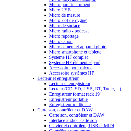
Micro pour instrument
Micro USB
Micro de mesure
Micro 'col-de-cygne'
Micro de surface
Micro radio - podcast
Micro reportage
Micro canon
Micro caméra et appareil photo
Micro smartphone et tablette
Système HF complet
Système HF élément séparé
Accessoire pour micros
Accessoire systèmes HF
Lecteur et enregistreur
Lecteur et enregistreur
Lecteur (CD, SD, USB, BT, Tuner,…)
Enregistreur format rack 19''
Enregistreur portable
Enregistreur multipiste
Carte son, contrôleur et DAW
Carte son, contrôleur et DAW
Interface audio - carte son
Clavier et contrôleur, USB et MIDI
Contrôleur monitoring