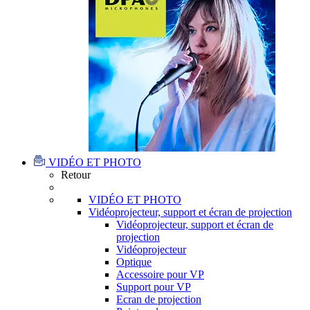
VIDÉO ET PHOTO
Retour
VIDÉO ET PHOTO
Vidéoprojecteur, support et écran de projection
Vidéoprojecteur, support et écran de
projection
Vidéoprojecteur
Optique
Accessoire pour VP
Support pour VP
Ecran de projection