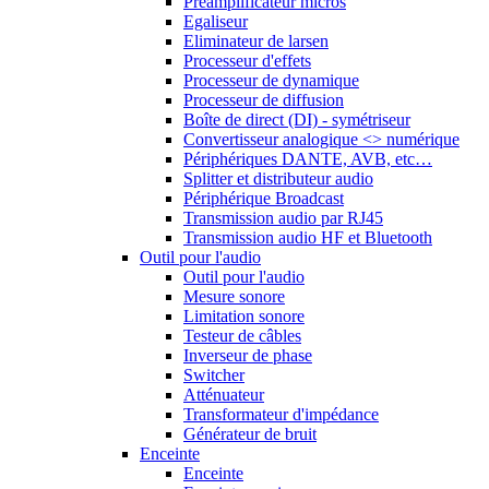
Préamplificateur micros
Egaliseur
Eliminateur de larsen
Processeur d'effets
Processeur de dynamique
Processeur de diffusion
Boîte de direct (DI) - symétriseur
Convertisseur analogique <> numérique
Périphériques DANTE, AVB, etc…
Splitter et distributeur audio
Périphérique Broadcast
Transmission audio par RJ45
Transmission audio HF et Bluetooth
Outil pour l'audio
Outil pour l'audio
Mesure sonore
Limitation sonore
Testeur de câbles
Inverseur de phase
Switcher
Atténuateur
Transformateur d'impédance
Générateur de bruit
Enceinte
Enceinte