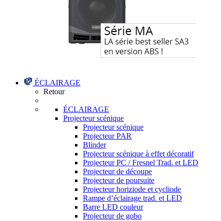
ÉCLAIRAGE
Retour
ÉCLAIRAGE
Projecteur scénique
Projecteur scénique
Projecteur PAR
Blinder
Projecteur scénique à effet décoratif
Projecteur PC / Fresnel Trad. et LED
Projecteur de découpe
Projecteur de poursuite
Projecteur horiziode et cycliode
Rampe d’éclairage trad. et LED
Barre LED couleur
Projecteur de gobo