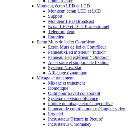
Pointeur laser
Moniteur, écran LED et LCD
Moniteur, écran LED et LCD
Support
Moniteur LED Broadcast
Ecran LED et LCD Professionnel
Téléprompteur
Entretien
Ecran Murs de led et Contrôleur
Ecran Murs de led et Contrôleur
PanneauxLed intérieur ‘’Indoor’’
Panneau Led extérieur ‘’Outdoor’’
Accessoire et supports de fixation
Système NovaStar
Affichage dynamique
Mixage et traitement
Mixage et traitement
Domotique
Outil pour travail collaboratif
Système de visioconférence
Pupitre de mixage et mélangeur live
Panneau de contrôle pour mélangeur vidéo
Logiciel
Incrustateur 'Picture in Picture'
Incrustateur Chromakey