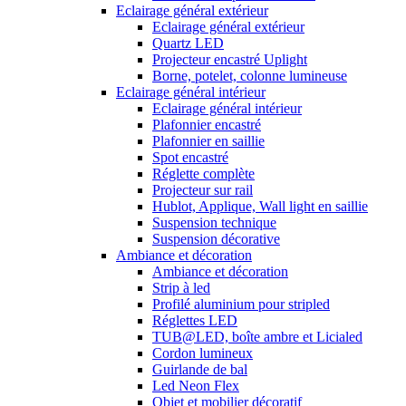
Eclairage général extérieur
Eclairage général extérieur
Quartz LED
Projecteur encastré Uplight
Borne, potelet, colonne lumineuse
Eclairage général intérieur
Eclairage général intérieur
Plafonnier encastré
Plafonnier en saillie
Spot encastré
Réglette complète
Projecteur sur rail
Hublot, Applique, Wall light en saillie
Suspension technique
Suspension décorative
Ambiance et décoration
Ambiance et décoration
Strip à led
Profilé aluminium pour stripled
Réglettes LED
TUB@LED, boîte ambre et Licialed
Cordon lumineux
Guirlande de bal
Led Neon Flex
Objet et mobilier décoratif