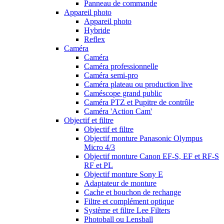
Panneau de commande
Appareil photo
Appareil photo
Hybride
Reflex
Caméra
Caméra
Caméra professionnelle
Caméra semi-pro
Caméra plateau ou production live
Caméscope grand public
Caméra PTZ et Pupitre de contrôle
Caméra 'Action Cam'
Objectif et filtre
Objectif et filtre
Objectif monture Panasonic Olympus
Micro 4/3
Objectif monture Canon EF-S, EF et RF-S
RF et PL
Objectif monture Sony E
Adaptateur de monture
Cache et bouchon de rechange
Filtre et complément optique
Système et filtre Lee Filters
Photoball ou Lensball