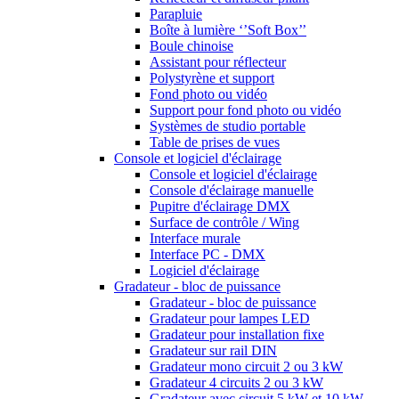
Parapluie
Boîte à lumière ‘’Soft Box’’
Boule chinoise
Assistant pour réflecteur
Polystyrène et support
Fond photo ou vidéo
Support pour fond photo ou vidéo
Systèmes de studio portable
Table de prises de vues
Console et logiciel d'éclairage
Console et logiciel d'éclairage
Console d'éclairage manuelle
Pupitre d'éclairage DMX
Surface de contrôle / Wing
Interface murale
Interface PC - DMX
Logiciel d'éclairage
Gradateur - bloc de puissance
Gradateur - bloc de puissance
Gradateur pour lampes LED
Gradateur pour installation fixe
Gradateur sur rail DIN
Gradateur mono circuit 2 ou 3 kW
Gradateur 4 circuits 2 ou 3 kW
Gradateur avec circuit 5 kW et 10 kW