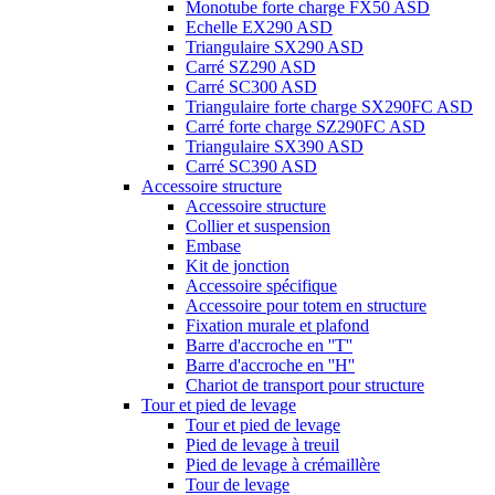
Monotube forte charge FX50 ASD
Echelle EX290 ASD
Triangulaire SX290 ASD
Carré SZ290 ASD
Carré SC300 ASD
Triangulaire forte charge SX290FC ASD
Carré forte charge SZ290FC ASD
Triangulaire SX390 ASD
Carré SC390 ASD
Accessoire structure
Accessoire structure
Collier et suspension
Embase
Kit de jonction
Accessoire spécifique
Accessoire pour totem en structure
Fixation murale et plafond
Barre d'accroche en ''T''
Barre d'accroche en ''H''
Chariot de transport pour structure
Tour et pied de levage
Tour et pied de levage
Pied de levage à treuil
Pied de levage à crémaillère
Tour de levage