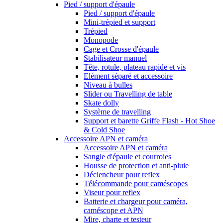
Pied / support d'épaule
Pied / support d'épaule
Mini-trépied et support
Trépied
Monopode
Cage et Crosse d'épaule
Stabilisateur manuel
Tête, rotule, plateau rapide et vis
Elément séparé et accessoire
Niveau à bulles
Slider ou Travelling de table
Skate dolly
Système de travelling
Support et barette Griffe Flash - Hot Shoe
& Cold Shoe
Accessoire APN et caméra
Accessoire APN et caméra
Sangle d'épaule et courroies
Housse de protection et anti-pluie
Déclencheur pour reflex
Télécommande pour caméscopes
Viseur pour reflex
Batterie et chargeur pour caméra,
caméscope et APN
Mire, charte et testeur