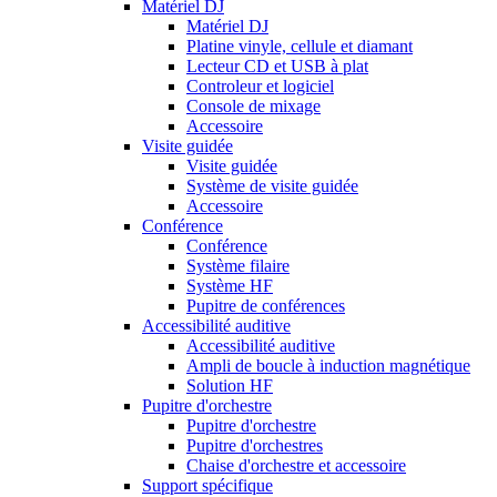
Matériel DJ
Matériel DJ
Platine vinyle, cellule et diamant
Lecteur CD et USB à plat
Controleur et logiciel
Console de mixage
Accessoire
Visite guidée
Visite guidée
Système de visite guidée
Accessoire
Conférence
Conférence
Système filaire
Système HF
Pupitre de conférences
Accessibilité auditive
Accessibilité auditive
Ampli de boucle à induction magnétique
Solution HF
Pupitre d'orchestre
Pupitre d'orchestre
Pupitre d'orchestres
Chaise d'orchestre et accessoire
Support spécifique