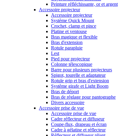
Peinture réfléchissante, or et argent
Accessoire projecteur
Accessoire projecteur
Système Quick Mount
Crochet, clamp et pince
Platine et ventouse
Bras magique et flexible
Bras d'extension
Rotule parapluie
Lest
Pied pour projecteur
Colonne télescopique
Barre pour plusieurs projecteurs
Spigot, tourelle et adaptateur
Rotule grip et bras d'extension
Système girafe et Light Boom
Bras de déport
Bras de réglage pour pantographe
Divers accessoire
Accessoire prise de vue
Accessoire prise de vue
Cadre réflecteur et diffuseur
Coupe-flux, drapeau et écran
Cadre à gélatine et réflecteur
Réflecteur et diffuseur pliant