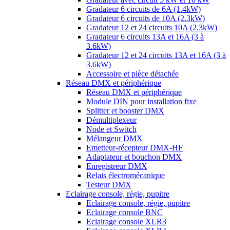
Gradateur 6 circuits de 6A (1.4kW)
Gradateur 6 circuits de 10A (2.3kW)
Gradateur 12 et 24 circuits 10A (2.3kW)
Gradateur 6 circuits 13A et 16A (3 à
3.6kW)
Gradateur 12 et 24 circuits 13A et 16A (3 à
3.6kW)
Accessoire et pièce détachée
Réseau DMX et périphérique
Réseau DMX et périphérique
Module DIN pour installation fixe
Splitter et booster DMX
Démultiplexeur
Node et Switch
Mélangeur DMX
Emetteur-récepteur DMX-HF
Adaptateur et bouchon DMX
Enregistreur DMX
Relais électromécanique
Testeur DMX
Eclairage console, régie, pupitre
Eclairage console, régie, pupitre
Eclairage console BNC
Eclairage console XLR3