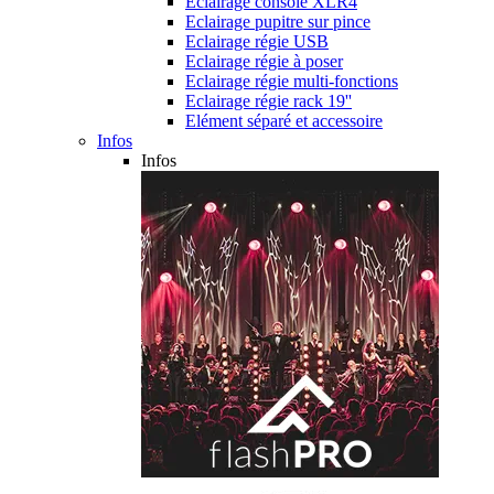
Eclairage console XLR4
Eclairage pupitre sur pince
Eclairage régie USB
Eclairage régie à poser
Eclairage régie multi-fonctions
Eclairage régie rack 19''
Elément séparé et accessoire
Infos
Infos