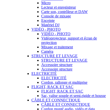
Micro
Lecteur et enregistreur
Carte son, contrôleur et DAW
Console de mixage
Enceinte
Matériel DJ
VIDÉO - PHOTO
VIDÉO - PHOTO
Vidéoprojecteur, support et écran de
projection
Mixage et traitement
Caméra
STRUCTURE ET LEVAGE
STRUCTURE ET LEVAGE
Accessoire structure
Accessoire structure
ELECTRICITÉ
ELECTRICITÉ
Cordon, rallonge et multiprise
FLIGHT, RACK ET SAC
FLIGHT, RACK ET SAC
Sac, valise souple et semi-rigide et housse
CÂBLE ET CONNECTIQUE
CÂBLE ET CONNECTIQUE
Cordon monté audio, vidéo et data