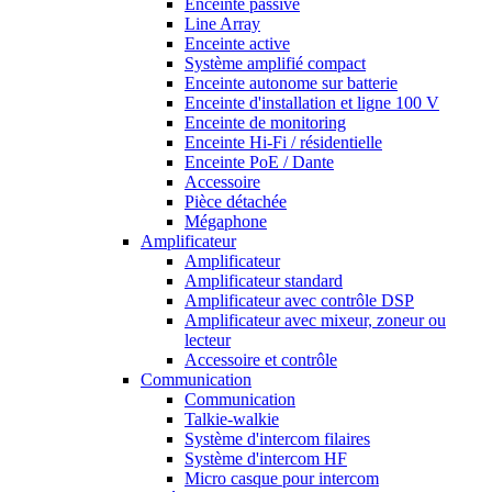
Enceinte passive
Line Array
Enceinte active
Système amplifié compact
Enceinte autonome sur batterie
Enceinte d'installation et ligne 100 V
Enceinte de monitoring
Enceinte Hi-Fi / résidentielle
Enceinte PoE / Dante
Accessoire
Pièce détachée
Mégaphone
Amplificateur
Amplificateur
Amplificateur standard
Amplificateur avec contrôle DSP
Amplificateur avec mixeur, zoneur ou
lecteur
Accessoire et contrôle
Communication
Communication
Talkie-walkie
Système d'intercom filaires
Système d'intercom HF
Micro casque pour intercom