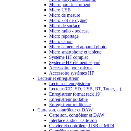
Micro pour instrument
Micro USB
Micro de mesure
Micro 'col-de-cygne'
Micro de surface
Micro radio - podcast
Micro reportage
Micro canon
Micro caméra et appareil photo
Micro smartphone et tablette
Système HF complet
Système HF élément séparé
Accessoire pour micros
Accessoire systèmes HF
Lecteur et enregistreur
Lecteur et enregistreur
Lecteur (CD, SD, USB, BT, Tuner,…)
Enregistreur format rack 19''
Enregistreur portable
Enregistreur multipiste
Carte son, contrôleur et DAW
Carte son, contrôleur et DAW
Interface audio - carte son
Clavier et contrôleur, USB et MIDI
Contrôleur monitoring