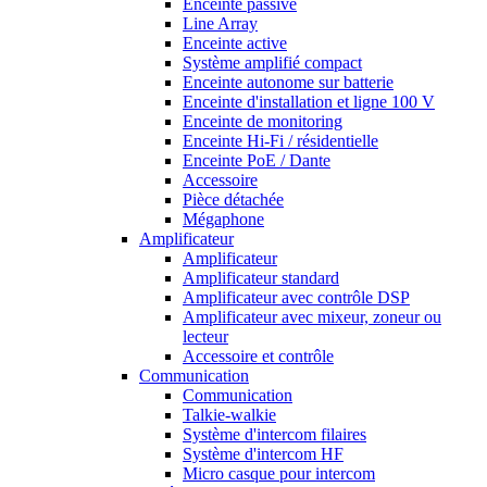
Enceinte passive
Line Array
Enceinte active
Système amplifié compact
Enceinte autonome sur batterie
Enceinte d'installation et ligne 100 V
Enceinte de monitoring
Enceinte Hi-Fi / résidentielle
Enceinte PoE / Dante
Accessoire
Pièce détachée
Mégaphone
Amplificateur
Amplificateur
Amplificateur standard
Amplificateur avec contrôle DSP
Amplificateur avec mixeur, zoneur ou
lecteur
Accessoire et contrôle
Communication
Communication
Talkie-walkie
Système d'intercom filaires
Système d'intercom HF
Micro casque pour intercom