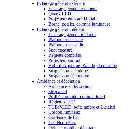
Eclairage général extérieur
Eclairage général extérieur
Quartz LED
Projecteur encastré Uplight
Borne, potelet, colonne lumineuse
Eclairage général intérieur
Eclairage général intérieur
Plafonnier encastré
Plafonnier en saillie
Spot encastré
Réglette complète
Projecteur sur rail
Hublot, Applique, Wall light en saillie
Suspension technique
Suspension décorative
Ambiance et décoration
Ambiance et décoration
Strip à led
Profilé aluminium pour stripled
Réglettes LED
TUB@LED, boîte ambre et Licialed
Cordon lumineux
Guirlande de bal
Led Neon Flex
Objet et mobilier décoratif