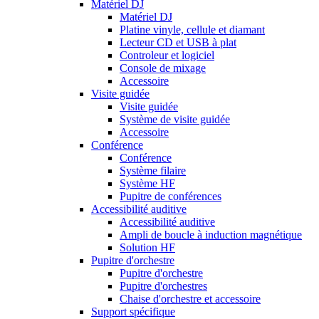
Matériel DJ
Matériel DJ
Platine vinyle, cellule et diamant
Lecteur CD et USB à plat
Controleur et logiciel
Console de mixage
Accessoire
Visite guidée
Visite guidée
Système de visite guidée
Accessoire
Conférence
Conférence
Système filaire
Système HF
Pupitre de conférences
Accessibilité auditive
Accessibilité auditive
Ampli de boucle à induction magnétique
Solution HF
Pupitre d'orchestre
Pupitre d'orchestre
Pupitre d'orchestres
Chaise d'orchestre et accessoire
Support spécifique