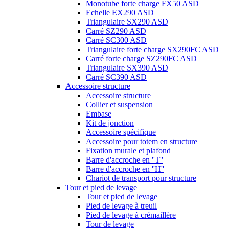
Monotube forte charge FX50 ASD
Echelle EX290 ASD
Triangulaire SX290 ASD
Carré SZ290 ASD
Carré SC300 ASD
Triangulaire forte charge SX290FC ASD
Carré forte charge SZ290FC ASD
Triangulaire SX390 ASD
Carré SC390 ASD
Accessoire structure
Accessoire structure
Collier et suspension
Embase
Kit de jonction
Accessoire spécifique
Accessoire pour totem en structure
Fixation murale et plafond
Barre d'accroche en ''T''
Barre d'accroche en ''H''
Chariot de transport pour structure
Tour et pied de levage
Tour et pied de levage
Pied de levage à treuil
Pied de levage à crémaillère
Tour de levage