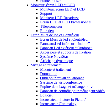
Pointeur laser
Moniteur, écran LED et LCD
Moniteur, écran LED et LCD
Support
Moniteur LED Broadcast
Ecran LED et LCD Professionnel
Téléprompteur
Entretien
Ecran Murs de led et Contrôleur
Ecran Murs de led et Contrôleur
PanneauxLed intérieur ‘’Indoor’’
Panneau Led extérieur ‘’Outdoor’’
Accessoire et supports de fixation
Système NovaStar
Affichage dynamique
Mixage et traitement
Mixage et traitement
Domotique
Outil pour travail collaboratif
Système de visioconférence
Pupitre de mixage et mélangeur live
Panneau de contrôle pour mélangeur vidéo
Logiciel
Incrustateur 'Picture in Picture'
Incrustateur Chromakey