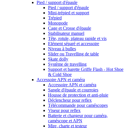
Pied / support d'épaule
Pied / support d'épaule
Mini-trépied et support
Trépied
Monopode
Cage et Crosse d'épaule
Stabilisateur manuel
Tête, rotule, plateau rapide et vis
Elément séparé et accessoire
Niveau à bulles
Slider ou Travelling de table
Skate dolly
Système de travelling
Support et barette Griffe Flash - Hot Shoe
& Cold Shoe
Accessoire APN et caméra
Accessoire APN et caméra
Sangle d'épaule et courroies
Housse de protection et anti-pluie
Déclencheur pour reflex
Télécommande pour caméscopes
Viseur pour reflex
Batterie et chargeur pour caméra,
caméscope et APN
Mire, charte et testeur