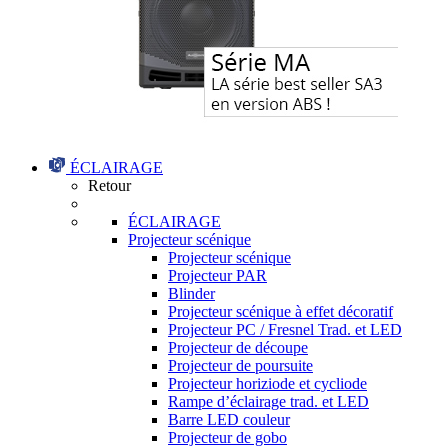
ÉCLAIRAGE
Retour
ÉCLAIRAGE
Projecteur scénique
Projecteur scénique
Projecteur PAR
Blinder
Projecteur scénique à effet décoratif
Projecteur PC / Fresnel Trad. et LED
Projecteur de découpe
Projecteur de poursuite
Projecteur horiziode et cycliode
Rampe d’éclairage trad. et LED
Barre LED couleur
Projecteur de gobo