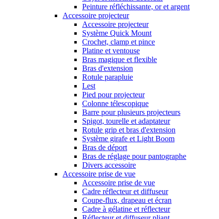
Peinture réfléchissante, or et argent
Accessoire projecteur
Accessoire projecteur
Système Quick Mount
Crochet, clamp et pince
Platine et ventouse
Bras magique et flexible
Bras d'extension
Rotule parapluie
Lest
Pied pour projecteur
Colonne télescopique
Barre pour plusieurs projecteurs
Spigot, tourelle et adaptateur
Rotule grip et bras d'extension
Système girafe et Light Boom
Bras de déport
Bras de réglage pour pantographe
Divers accessoire
Accessoire prise de vue
Accessoire prise de vue
Cadre réflecteur et diffuseur
Coupe-flux, drapeau et écran
Cadre à gélatine et réflecteur
Réflecteur et diffuseur pliant