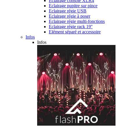
Eclairage console XLR4
Eclairage pupitre sur pince
Eclairage régie USB
Eclairage régie à poser
Eclairage régie multi-fonctions
Eclairage régie rack 19''
Elément séparé et accessoire
Infos
Infos