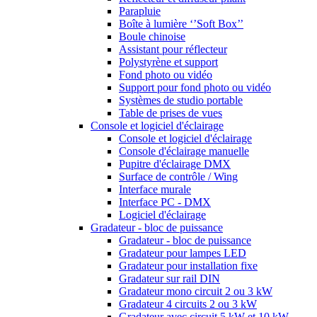
Parapluie
Boîte à lumière ‘’Soft Box’’
Boule chinoise
Assistant pour réflecteur
Polystyrène et support
Fond photo ou vidéo
Support pour fond photo ou vidéo
Systèmes de studio portable
Table de prises de vues
Console et logiciel d'éclairage
Console et logiciel d'éclairage
Console d'éclairage manuelle
Pupitre d'éclairage DMX
Surface de contrôle / Wing
Interface murale
Interface PC - DMX
Logiciel d'éclairage
Gradateur - bloc de puissance
Gradateur - bloc de puissance
Gradateur pour lampes LED
Gradateur pour installation fixe
Gradateur sur rail DIN
Gradateur mono circuit 2 ou 3 kW
Gradateur 4 circuits 2 ou 3 kW
Gradateur avec circuit 5 kW et 10 kW