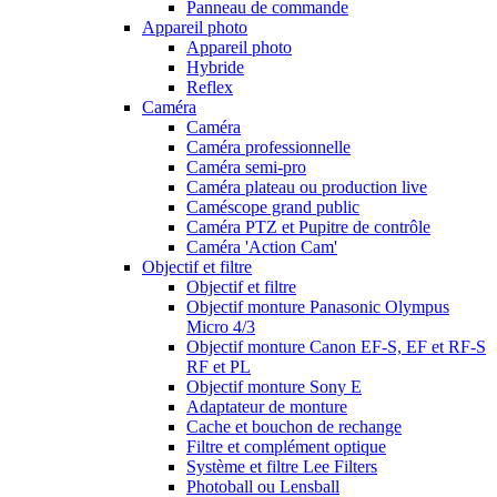
Panneau de commande
Appareil photo
Appareil photo
Hybride
Reflex
Caméra
Caméra
Caméra professionnelle
Caméra semi-pro
Caméra plateau ou production live
Caméscope grand public
Caméra PTZ et Pupitre de contrôle
Caméra 'Action Cam'
Objectif et filtre
Objectif et filtre
Objectif monture Panasonic Olympus
Micro 4/3
Objectif monture Canon EF-S, EF et RF-S
RF et PL
Objectif monture Sony E
Adaptateur de monture
Cache et bouchon de rechange
Filtre et complément optique
Système et filtre Lee Filters
Photoball ou Lensball