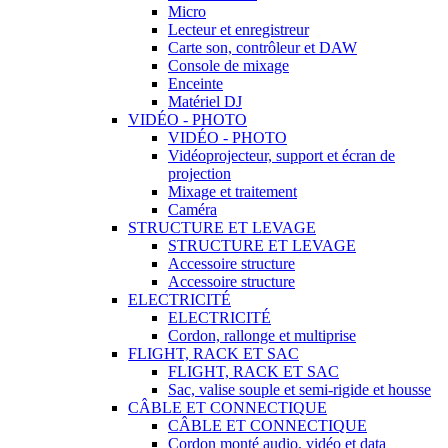
Micro
Lecteur et enregistreur
Carte son, contrôleur et DAW
Console de mixage
Enceinte
Matériel DJ
VIDÉO - PHOTO
VIDÉO - PHOTO
Vidéoprojecteur, support et écran de
projection
Mixage et traitement
Caméra
STRUCTURE ET LEVAGE
STRUCTURE ET LEVAGE
Accessoire structure
Accessoire structure
ELECTRICITÉ
ELECTRICITÉ
Cordon, rallonge et multiprise
FLIGHT, RACK ET SAC
FLIGHT, RACK ET SAC
Sac, valise souple et semi-rigide et housse
CÂBLE ET CONNECTIQUE
CÂBLE ET CONNECTIQUE
Cordon monté audio, vidéo et data