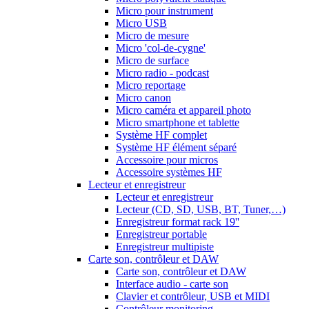
Micro pour instrument
Micro USB
Micro de mesure
Micro 'col-de-cygne'
Micro de surface
Micro radio - podcast
Micro reportage
Micro canon
Micro caméra et appareil photo
Micro smartphone et tablette
Système HF complet
Système HF élément séparé
Accessoire pour micros
Accessoire systèmes HF
Lecteur et enregistreur
Lecteur et enregistreur
Lecteur (CD, SD, USB, BT, Tuner,…)
Enregistreur format rack 19''
Enregistreur portable
Enregistreur multipiste
Carte son, contrôleur et DAW
Carte son, contrôleur et DAW
Interface audio - carte son
Clavier et contrôleur, USB et MIDI
Contrôleur monitoring