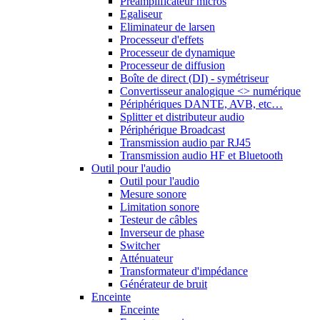
Préamplificateur micros
Egaliseur
Eliminateur de larsen
Processeur d'effets
Processeur de dynamique
Processeur de diffusion
Boîte de direct (DI) - symétriseur
Convertisseur analogique <> numérique
Périphériques DANTE, AVB, etc…
Splitter et distributeur audio
Périphérique Broadcast
Transmission audio par RJ45
Transmission audio HF et Bluetooth
Outil pour l'audio
Outil pour l'audio
Mesure sonore
Limitation sonore
Testeur de câbles
Inverseur de phase
Switcher
Atténuateur
Transformateur d'impédance
Générateur de bruit
Enceinte
Enceinte