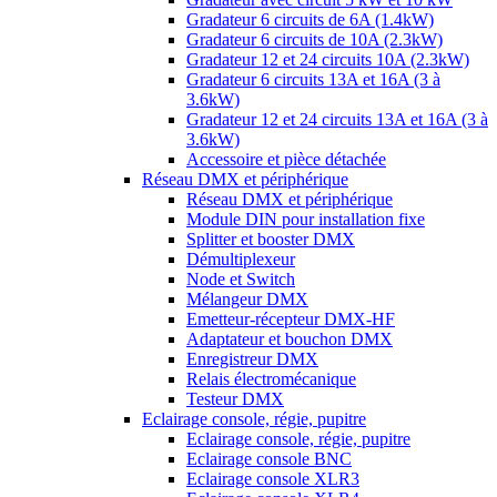
Gradateur 6 circuits de 6A (1.4kW)
Gradateur 6 circuits de 10A (2.3kW)
Gradateur 12 et 24 circuits 10A (2.3kW)
Gradateur 6 circuits 13A et 16A (3 à
3.6kW)
Gradateur 12 et 24 circuits 13A et 16A (3 à
3.6kW)
Accessoire et pièce détachée
Réseau DMX et périphérique
Réseau DMX et périphérique
Module DIN pour installation fixe
Splitter et booster DMX
Démultiplexeur
Node et Switch
Mélangeur DMX
Emetteur-récepteur DMX-HF
Adaptateur et bouchon DMX
Enregistreur DMX
Relais électromécanique
Testeur DMX
Eclairage console, régie, pupitre
Eclairage console, régie, pupitre
Eclairage console BNC
Eclairage console XLR3