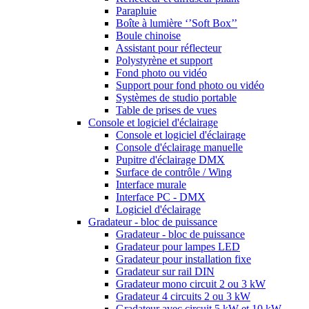
Parapluie
Boîte à lumière ‘’Soft Box’’
Boule chinoise
Assistant pour réflecteur
Polystyrène et support
Fond photo ou vidéo
Support pour fond photo ou vidéo
Systèmes de studio portable
Table de prises de vues
Console et logiciel d'éclairage
Console et logiciel d'éclairage
Console d'éclairage manuelle
Pupitre d'éclairage DMX
Surface de contrôle / Wing
Interface murale
Interface PC - DMX
Logiciel d'éclairage
Gradateur - bloc de puissance
Gradateur - bloc de puissance
Gradateur pour lampes LED
Gradateur pour installation fixe
Gradateur sur rail DIN
Gradateur mono circuit 2 ou 3 kW
Gradateur 4 circuits 2 ou 3 kW
Gradateur avec circuit 5 kW et 10 kW