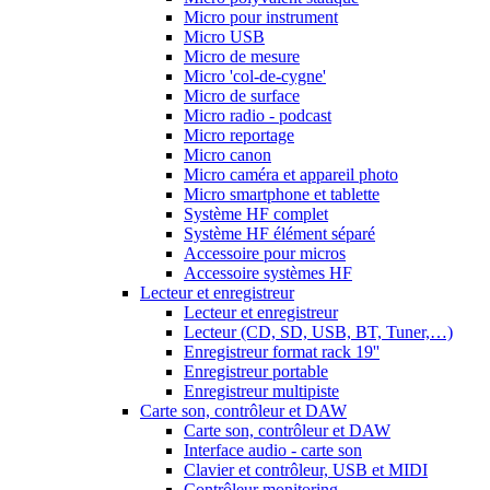
Micro pour instrument
Micro USB
Micro de mesure
Micro 'col-de-cygne'
Micro de surface
Micro radio - podcast
Micro reportage
Micro canon
Micro caméra et appareil photo
Micro smartphone et tablette
Système HF complet
Système HF élément séparé
Accessoire pour micros
Accessoire systèmes HF
Lecteur et enregistreur
Lecteur et enregistreur
Lecteur (CD, SD, USB, BT, Tuner,…)
Enregistreur format rack 19''
Enregistreur portable
Enregistreur multipiste
Carte son, contrôleur et DAW
Carte son, contrôleur et DAW
Interface audio - carte son
Clavier et contrôleur, USB et MIDI
Contrôleur monitoring