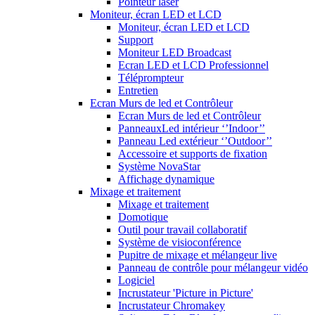
Pointeur laser
Moniteur, écran LED et LCD
Moniteur, écran LED et LCD
Support
Moniteur LED Broadcast
Ecran LED et LCD Professionnel
Téléprompteur
Entretien
Ecran Murs de led et Contrôleur
Ecran Murs de led et Contrôleur
PanneauxLed intérieur ‘’Indoor’’
Panneau Led extérieur ‘’Outdoor’’
Accessoire et supports de fixation
Système NovaStar
Affichage dynamique
Mixage et traitement
Mixage et traitement
Domotique
Outil pour travail collaboratif
Système de visioconférence
Pupitre de mixage et mélangeur live
Panneau de contrôle pour mélangeur vidéo
Logiciel
Incrustateur 'Picture in Picture'
Incrustateur Chromakey