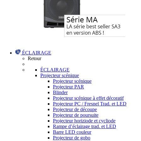
ÉCLAIRAGE
Retour
ÉCLAIRAGE
Projecteur scénique
Projecteur scénique
Projecteur PAR
Blinder
Projecteur scénique à effet décoratif
Projecteur PC / Fresnel Trad. et LED
Projecteur de découpe
Projecteur de poursuite
Projecteur horiziode et cycliode
Rampe d’éclairage trad. et LED
Barre LED couleur
Projecteur de gobo