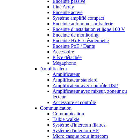
Enceinte passive
Line Array
Enceinte active
Système amplifié compact
Enceinte autonome sur batterie
Enceinte d'installation et ligne 100 V
Enceinte de monitoring
Enceinte Hi-Fi / résidentielle
Enceinte PoE / Dante
Accessoire
Pièce détachée
Mégaphone
Amplificateur
Amplificateur
Amplificateur standard
Amplificateur avec contrôle DSP
Amplificateur avec mixeur, zoneur ou
lecteur
Accessoire et contrôle
Communication
Communication
Talkie-walkie
Système d'intercom filaires
Système d'intercom HF
Micro casque pour intercom