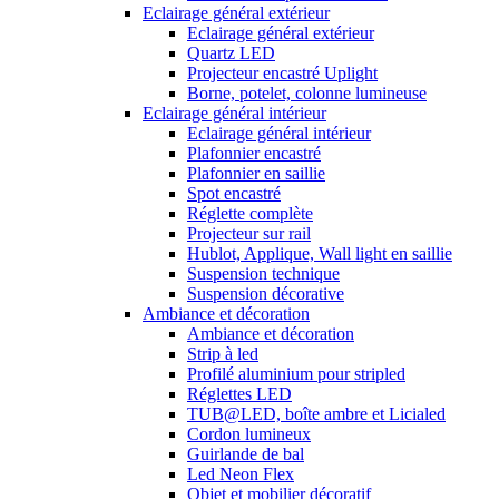
Eclairage général extérieur
Eclairage général extérieur
Quartz LED
Projecteur encastré Uplight
Borne, potelet, colonne lumineuse
Eclairage général intérieur
Eclairage général intérieur
Plafonnier encastré
Plafonnier en saillie
Spot encastré
Réglette complète
Projecteur sur rail
Hublot, Applique, Wall light en saillie
Suspension technique
Suspension décorative
Ambiance et décoration
Ambiance et décoration
Strip à led
Profilé aluminium pour stripled
Réglettes LED
TUB@LED, boîte ambre et Licialed
Cordon lumineux
Guirlande de bal
Led Neon Flex
Objet et mobilier décoratif