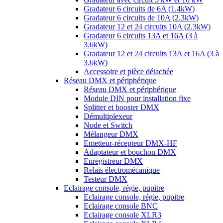
Gradateur 6 circuits de 6A (1.4kW)
Gradateur 6 circuits de 10A (2.3kW)
Gradateur 12 et 24 circuits 10A (2.3kW)
Gradateur 6 circuits 13A et 16A (3 à
3.6kW)
Gradateur 12 et 24 circuits 13A et 16A (3 à
3.6kW)
Accessoire et pièce détachée
Réseau DMX et périphérique
Réseau DMX et périphérique
Module DIN pour installation fixe
Splitter et booster DMX
Démultiplexeur
Node et Switch
Mélangeur DMX
Emetteur-récepteur DMX-HF
Adaptateur et bouchon DMX
Enregistreur DMX
Relais électromécanique
Testeur DMX
Eclairage console, régie, pupitre
Eclairage console, régie, pupitre
Eclairage console BNC
Eclairage console XLR3