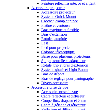
Peinture réfléchissante, or et argent
Accessoire projecteur
Accessoire projecteur
Système Quick Mount
Crochet, clamp et pince
Platine et ventouse
Bras magique et flexible
Bras d'extension
Rotule parapluie
Lest
Pied pour projecteur
Colonne télescopique
Barre pour plusieurs projecteurs
Spigot, tourelle et adaptateur
Rotule grip et bras d'extension
Système girafe et Light Boom
Bras de déport
Bras de réglage pour pantographe
Divers accessoire
Accessoire prise de vue
Accessoire prise de vue
Cadre réflecteur et diffuseur
Coupe-flux, drapeau et écran
Cadre à gélatine et réflecteur
Réflecteur et diffuseur pliant