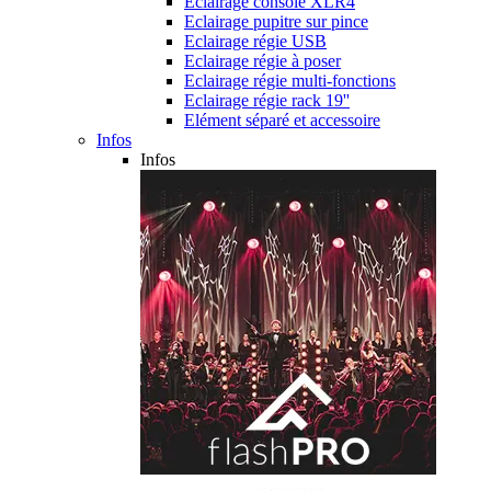
Eclairage console XLR4
Eclairage pupitre sur pince
Eclairage régie USB
Eclairage régie à poser
Eclairage régie multi-fonctions
Eclairage régie rack 19''
Elément séparé et accessoire
Infos
Infos