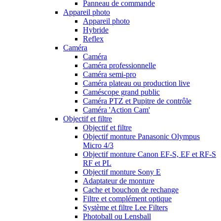
Panneau de commande
Appareil photo
Appareil photo
Hybride
Reflex
Caméra
Caméra
Caméra professionnelle
Caméra semi-pro
Caméra plateau ou production live
Caméscope grand public
Caméra PTZ et Pupitre de contrôle
Caméra 'Action Cam'
Objectif et filtre
Objectif et filtre
Objectif monture Panasonic Olympus
Micro 4/3
Objectif monture Canon EF-S, EF et RF-S
RF et PL
Objectif monture Sony E
Adaptateur de monture
Cache et bouchon de rechange
Filtre et complément optique
Système et filtre Lee Filters
Photoball ou Lensball