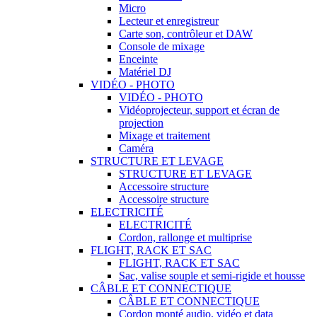
Micro
Lecteur et enregistreur
Carte son, contrôleur et DAW
Console de mixage
Enceinte
Matériel DJ
VIDÉO - PHOTO
VIDÉO - PHOTO
Vidéoprojecteur, support et écran de
projection
Mixage et traitement
Caméra
STRUCTURE ET LEVAGE
STRUCTURE ET LEVAGE
Accessoire structure
Accessoire structure
ELECTRICITÉ
ELECTRICITÉ
Cordon, rallonge et multiprise
FLIGHT, RACK ET SAC
FLIGHT, RACK ET SAC
Sac, valise souple et semi-rigide et housse
CÂBLE ET CONNECTIQUE
CÂBLE ET CONNECTIQUE
Cordon monté audio, vidéo et data