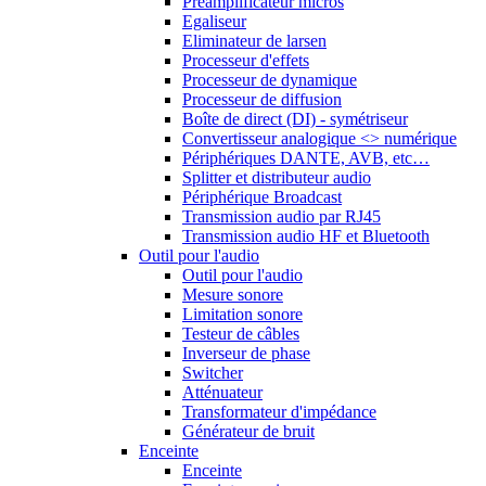
Préamplificateur micros
Egaliseur
Eliminateur de larsen
Processeur d'effets
Processeur de dynamique
Processeur de diffusion
Boîte de direct (DI) - symétriseur
Convertisseur analogique <> numérique
Périphériques DANTE, AVB, etc…
Splitter et distributeur audio
Périphérique Broadcast
Transmission audio par RJ45
Transmission audio HF et Bluetooth
Outil pour l'audio
Outil pour l'audio
Mesure sonore
Limitation sonore
Testeur de câbles
Inverseur de phase
Switcher
Atténuateur
Transformateur d'impédance
Générateur de bruit
Enceinte
Enceinte