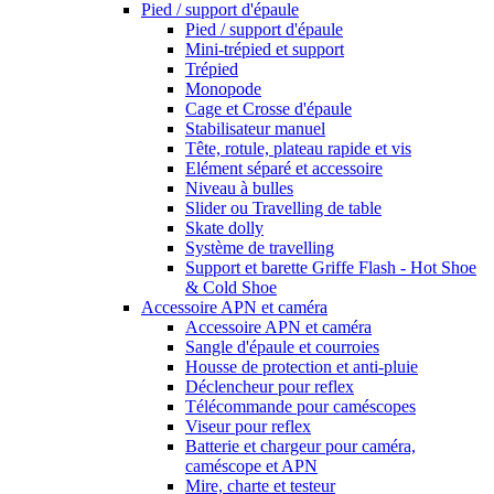
Pied / support d'épaule
Pied / support d'épaule
Mini-trépied et support
Trépied
Monopode
Cage et Crosse d'épaule
Stabilisateur manuel
Tête, rotule, plateau rapide et vis
Elément séparé et accessoire
Niveau à bulles
Slider ou Travelling de table
Skate dolly
Système de travelling
Support et barette Griffe Flash - Hot Shoe
& Cold Shoe
Accessoire APN et caméra
Accessoire APN et caméra
Sangle d'épaule et courroies
Housse de protection et anti-pluie
Déclencheur pour reflex
Télécommande pour caméscopes
Viseur pour reflex
Batterie et chargeur pour caméra,
caméscope et APN
Mire, charte et testeur