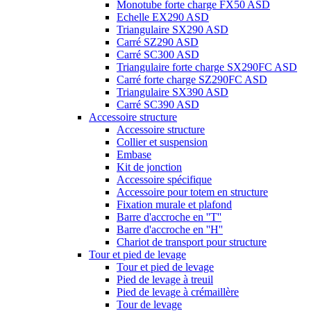
Monotube forte charge FX50 ASD
Echelle EX290 ASD
Triangulaire SX290 ASD
Carré SZ290 ASD
Carré SC300 ASD
Triangulaire forte charge SX290FC ASD
Carré forte charge SZ290FC ASD
Triangulaire SX390 ASD
Carré SC390 ASD
Accessoire structure
Accessoire structure
Collier et suspension
Embase
Kit de jonction
Accessoire spécifique
Accessoire pour totem en structure
Fixation murale et plafond
Barre d'accroche en ''T''
Barre d'accroche en ''H''
Chariot de transport pour structure
Tour et pied de levage
Tour et pied de levage
Pied de levage à treuil
Pied de levage à crémaillère
Tour de levage