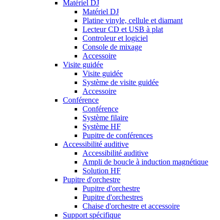
Matériel DJ
Matériel DJ
Platine vinyle, cellule et diamant
Lecteur CD et USB à plat
Controleur et logiciel
Console de mixage
Accessoire
Visite guidée
Visite guidée
Système de visite guidée
Accessoire
Conférence
Conférence
Système filaire
Système HF
Pupitre de conférences
Accessibilité auditive
Accessibilité auditive
Ampli de boucle à induction magnétique
Solution HF
Pupitre d'orchestre
Pupitre d'orchestre
Pupitre d'orchestres
Chaise d'orchestre et accessoire
Support spécifique