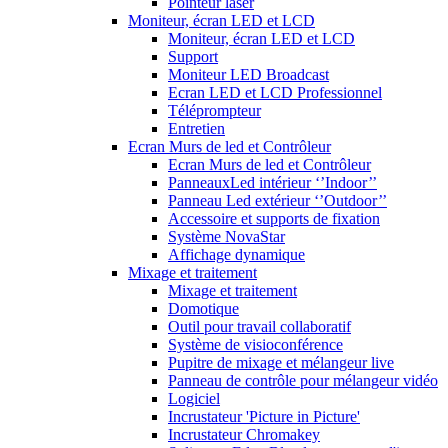
Pointeur laser
Moniteur, écran LED et LCD
Moniteur, écran LED et LCD
Support
Moniteur LED Broadcast
Ecran LED et LCD Professionnel
Téléprompteur
Entretien
Ecran Murs de led et Contrôleur
Ecran Murs de led et Contrôleur
PanneauxLed intérieur ‘’Indoor’’
Panneau Led extérieur ‘’Outdoor’’
Accessoire et supports de fixation
Système NovaStar
Affichage dynamique
Mixage et traitement
Mixage et traitement
Domotique
Outil pour travail collaboratif
Système de visioconférence
Pupitre de mixage et mélangeur live
Panneau de contrôle pour mélangeur vidéo
Logiciel
Incrustateur 'Picture in Picture'
Incrustateur Chromakey