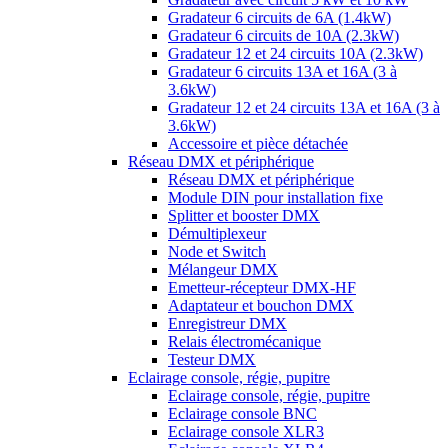
Gradateur 6 circuits de 6A (1.4kW)
Gradateur 6 circuits de 10A (2.3kW)
Gradateur 12 et 24 circuits 10A (2.3kW)
Gradateur 6 circuits 13A et 16A (3 à
3.6kW)
Gradateur 12 et 24 circuits 13A et 16A (3 à
3.6kW)
Accessoire et pièce détachée
Réseau DMX et périphérique
Réseau DMX et périphérique
Module DIN pour installation fixe
Splitter et booster DMX
Démultiplexeur
Node et Switch
Mélangeur DMX
Emetteur-récepteur DMX-HF
Adaptateur et bouchon DMX
Enregistreur DMX
Relais électromécanique
Testeur DMX
Eclairage console, régie, pupitre
Eclairage console, régie, pupitre
Eclairage console BNC
Eclairage console XLR3