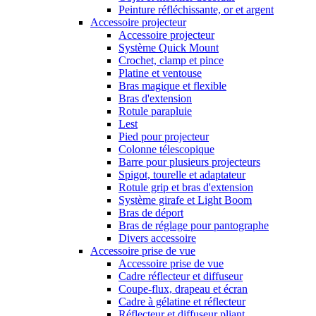
Peinture réfléchissante, or et argent
Accessoire projecteur
Accessoire projecteur
Système Quick Mount
Crochet, clamp et pince
Platine et ventouse
Bras magique et flexible
Bras d'extension
Rotule parapluie
Lest
Pied pour projecteur
Colonne télescopique
Barre pour plusieurs projecteurs
Spigot, tourelle et adaptateur
Rotule grip et bras d'extension
Système girafe et Light Boom
Bras de déport
Bras de réglage pour pantographe
Divers accessoire
Accessoire prise de vue
Accessoire prise de vue
Cadre réflecteur et diffuseur
Coupe-flux, drapeau et écran
Cadre à gélatine et réflecteur
Réflecteur et diffuseur pliant