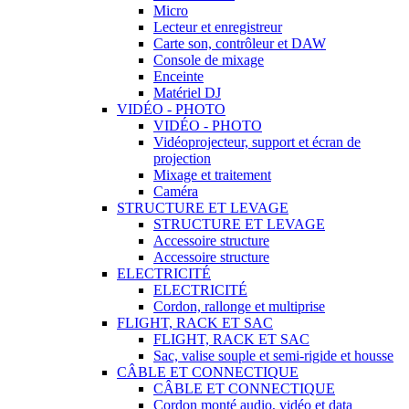
Micro
Lecteur et enregistreur
Carte son, contrôleur et DAW
Console de mixage
Enceinte
Matériel DJ
VIDÉO - PHOTO
VIDÉO - PHOTO
Vidéoprojecteur, support et écran de
projection
Mixage et traitement
Caméra
STRUCTURE ET LEVAGE
STRUCTURE ET LEVAGE
Accessoire structure
Accessoire structure
ELECTRICITÉ
ELECTRICITÉ
Cordon, rallonge et multiprise
FLIGHT, RACK ET SAC
FLIGHT, RACK ET SAC
Sac, valise souple et semi-rigide et housse
CÂBLE ET CONNECTIQUE
CÂBLE ET CONNECTIQUE
Cordon monté audio, vidéo et data