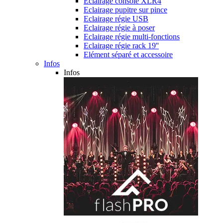
Eclairage console XLR4
Eclairage pupitre sur pince
Eclairage régie USB
Eclairage régie à poser
Eclairage régie multi-fonctions
Eclairage régie rack 19''
Elément séparé et accessoire
Infos
Infos