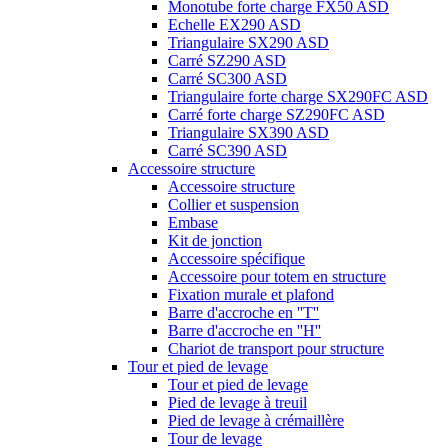
Monotube forte charge FX50 ASD
Echelle EX290 ASD
Triangulaire SX290 ASD
Carré SZ290 ASD
Carré SC300 ASD
Triangulaire forte charge SX290FC ASD
Carré forte charge SZ290FC ASD
Triangulaire SX390 ASD
Carré SC390 ASD
Accessoire structure
Accessoire structure
Collier et suspension
Embase
Kit de jonction
Accessoire spécifique
Accessoire pour totem en structure
Fixation murale et plafond
Barre d'accroche en ''T''
Barre d'accroche en ''H''
Chariot de transport pour structure
Tour et pied de levage
Tour et pied de levage
Pied de levage à treuil
Pied de levage à crémaillère
Tour de levage