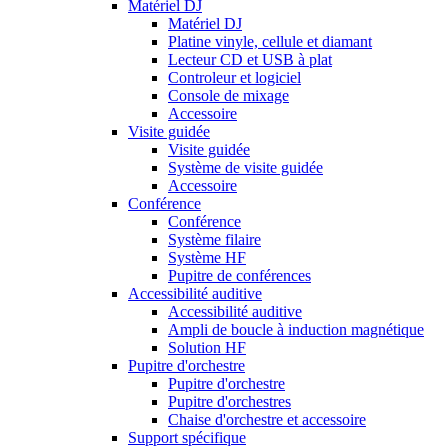
Matériel DJ
Matériel DJ
Platine vinyle, cellule et diamant
Lecteur CD et USB à plat
Controleur et logiciel
Console de mixage
Accessoire
Visite guidée
Visite guidée
Système de visite guidée
Accessoire
Conférence
Conférence
Système filaire
Système HF
Pupitre de conférences
Accessibilité auditive
Accessibilité auditive
Ampli de boucle à induction magnétique
Solution HF
Pupitre d'orchestre
Pupitre d'orchestre
Pupitre d'orchestres
Chaise d'orchestre et accessoire
Support spécifique