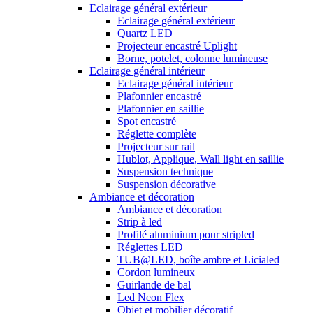
Eclairage général extérieur
Eclairage général extérieur
Quartz LED
Projecteur encastré Uplight
Borne, potelet, colonne lumineuse
Eclairage général intérieur
Eclairage général intérieur
Plafonnier encastré
Plafonnier en saillie
Spot encastré
Réglette complète
Projecteur sur rail
Hublot, Applique, Wall light en saillie
Suspension technique
Suspension décorative
Ambiance et décoration
Ambiance et décoration
Strip à led
Profilé aluminium pour stripled
Réglettes LED
TUB@LED, boîte ambre et Licialed
Cordon lumineux
Guirlande de bal
Led Neon Flex
Objet et mobilier décoratif