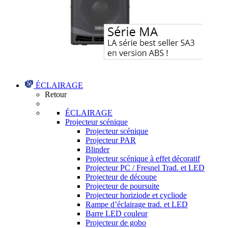
ÉCLAIRAGE
Retour
ÉCLAIRAGE
Projecteur scénique
Projecteur scénique
Projecteur PAR
Blinder
Projecteur scénique à effet décoratif
Projecteur PC / Fresnel Trad. et LED
Projecteur de découpe
Projecteur de poursuite
Projecteur horiziode et cycliode
Rampe d’éclairage trad. et LED
Barre LED couleur
Projecteur de gobo