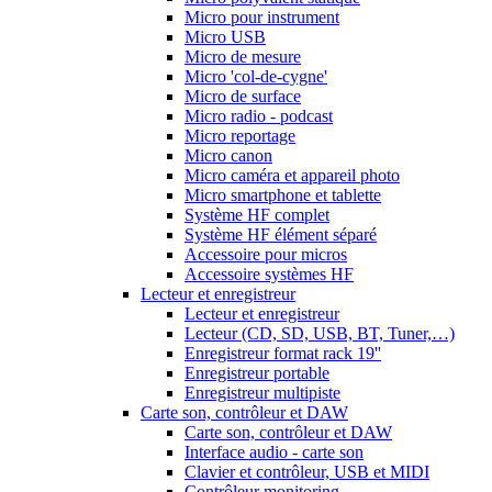
Micro pour instrument
Micro USB
Micro de mesure
Micro 'col-de-cygne'
Micro de surface
Micro radio - podcast
Micro reportage
Micro canon
Micro caméra et appareil photo
Micro smartphone et tablette
Système HF complet
Système HF élément séparé
Accessoire pour micros
Accessoire systèmes HF
Lecteur et enregistreur
Lecteur et enregistreur
Lecteur (CD, SD, USB, BT, Tuner,…)
Enregistreur format rack 19''
Enregistreur portable
Enregistreur multipiste
Carte son, contrôleur et DAW
Carte son, contrôleur et DAW
Interface audio - carte son
Clavier et contrôleur, USB et MIDI
Contrôleur monitoring