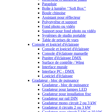
Parapluie
Boîte à lumière ‘’Soft Box’’
Boule chinoise
Assistant pour réflecteur
Polystyrène et support
Fond photo ou vidéo
Support pour fond photo ou vidéo
Systèmes de studio portable
Table de prises de vues
Console et logiciel d'éclairage
Console et logiciel d'éclairage
Console d'éclairage manuelle
Pupitre d'éclairage DMX
Surface de contrôle / Wing
Interface murale
Interface PC - DMX
Logiciel d'éclairage
Gradateur - bloc de puissance
Gradateur - bloc de puissance
Gradateur pour lampes LED
Gradateur pour installation fixe
Gradateur sur rail DIN
Gradateur mono circuit 2 ou 3 kW
Gradateur 4 circuits 2 ou 3 kW
Gradateur avec circuit 5 kW et 10 kW