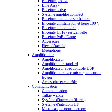
Enceinte passive
Line Array
Enceinte active
Système amplifié compact
Enceinte autonome sur batterie
Enceinte d'installation et ligne 100 V
Enceinte de monitoring
Enceinte Hi-Fi / résidentielle
Enceinte PoE / Dante
Accessoire
Pièce détachée
Mégaphone
Amplificateur
Amplificateur
Amplificateur standard
Amplificateur avec contrôle DSP
Amplificateur avec mixeur, zoneur ou
lecteur
Accessoire et contrôle
Communication
Communication
Talkie-walkie
Système d'intercom filaires
Système d'intercom HF
Micro casque pour intercom