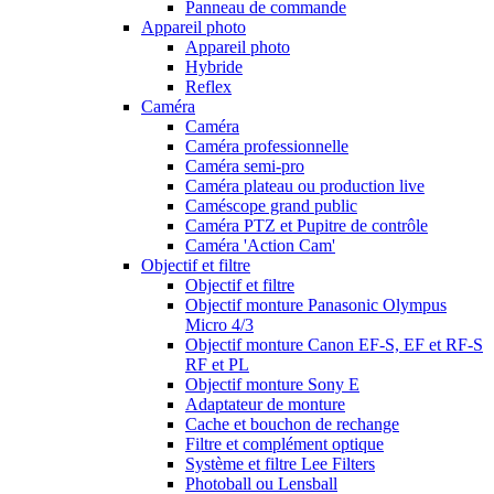
Panneau de commande
Appareil photo
Appareil photo
Hybride
Reflex
Caméra
Caméra
Caméra professionnelle
Caméra semi-pro
Caméra plateau ou production live
Caméscope grand public
Caméra PTZ et Pupitre de contrôle
Caméra 'Action Cam'
Objectif et filtre
Objectif et filtre
Objectif monture Panasonic Olympus
Micro 4/3
Objectif monture Canon EF-S, EF et RF-S
RF et PL
Objectif monture Sony E
Adaptateur de monture
Cache et bouchon de rechange
Filtre et complément optique
Système et filtre Lee Filters
Photoball ou Lensball