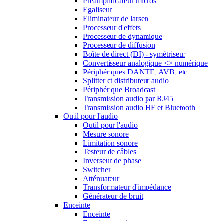
Préamplificateur micros
Egaliseur
Eliminateur de larsen
Processeur d'effets
Processeur de dynamique
Processeur de diffusion
Boîte de direct (DI) - symétriseur
Convertisseur analogique <> numérique
Périphériques DANTE, AVB, etc…
Splitter et distributeur audio
Périphérique Broadcast
Transmission audio par RJ45
Transmission audio HF et Bluetooth
Outil pour l'audio
Outil pour l'audio
Mesure sonore
Limitation sonore
Testeur de câbles
Inverseur de phase
Switcher
Atténuateur
Transformateur d'impédance
Générateur de bruit
Enceinte
Enceinte