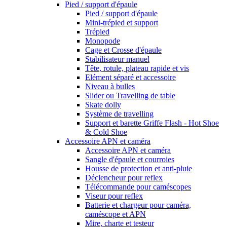
Pied / support d'épaule
Pied / support d'épaule
Mini-trépied et support
Trépied
Monopode
Cage et Crosse d'épaule
Stabilisateur manuel
Tête, rotule, plateau rapide et vis
Elément séparé et accessoire
Niveau à bulles
Slider ou Travelling de table
Skate dolly
Système de travelling
Support et barette Griffe Flash - Hot Shoe
& Cold Shoe
Accessoire APN et caméra
Accessoire APN et caméra
Sangle d'épaule et courroies
Housse de protection et anti-pluie
Déclencheur pour reflex
Télécommande pour caméscopes
Viseur pour reflex
Batterie et chargeur pour caméra,
caméscope et APN
Mire, charte et testeur