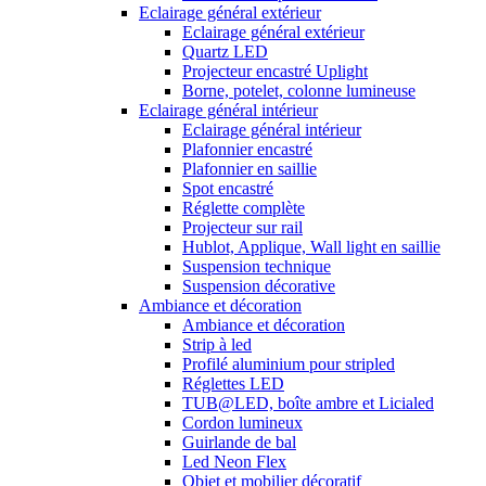
Eclairage général extérieur
Eclairage général extérieur
Quartz LED
Projecteur encastré Uplight
Borne, potelet, colonne lumineuse
Eclairage général intérieur
Eclairage général intérieur
Plafonnier encastré
Plafonnier en saillie
Spot encastré
Réglette complète
Projecteur sur rail
Hublot, Applique, Wall light en saillie
Suspension technique
Suspension décorative
Ambiance et décoration
Ambiance et décoration
Strip à led
Profilé aluminium pour stripled
Réglettes LED
TUB@LED, boîte ambre et Licialed
Cordon lumineux
Guirlande de bal
Led Neon Flex
Objet et mobilier décoratif