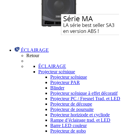
ÉCLAIRAGE
Retour
ÉCLAIRAGE
Projecteur scénique
Projecteur scénique
Projecteur PAR
Blinder
Projecteur scénique à effet décoratif
Projecteur PC / Fresnel Trad. et LED
Projecteur de découpe
Projecteur de poursuite
Projecteur horiziode et cycliode
Rampe d’éclairage trad. et LED
Barre LED couleur
Projecteur de gobo