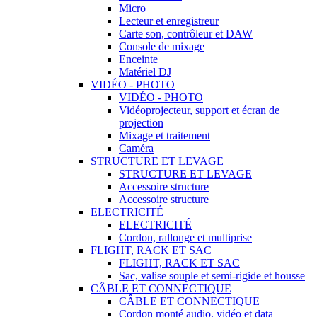
Micro
Lecteur et enregistreur
Carte son, contrôleur et DAW
Console de mixage
Enceinte
Matériel DJ
VIDÉO - PHOTO
VIDÉO - PHOTO
Vidéoprojecteur, support et écran de
projection
Mixage et traitement
Caméra
STRUCTURE ET LEVAGE
STRUCTURE ET LEVAGE
Accessoire structure
Accessoire structure
ELECTRICITÉ
ELECTRICITÉ
Cordon, rallonge et multiprise
FLIGHT, RACK ET SAC
FLIGHT, RACK ET SAC
Sac, valise souple et semi-rigide et housse
CÂBLE ET CONNECTIQUE
CÂBLE ET CONNECTIQUE
Cordon monté audio, vidéo et data