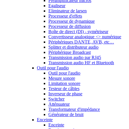
Préamplificateur micros
Egaliseur
Eliminateur de larsen
Processeur d'effets
Processeur de dynamique
Processeur de diffusion
Boîte de direct (DI) - symétriseur
Convertisseur analogique <> numérique
Périphériques DANTE, AVB, etc…
Splitter et distributeur audio
Périphérique Broadcast
Transmission audio par RJ45
Transmission audio HF et Bluetooth
Outil pour l'audio
Outil pour l'audio
Mesure sonore
Limitation sonore
Testeur de câbles
Inverseur de phase
Switcher
Atténuateur
Transformateur d'impédance
Générateur de bruit
Enceinte
Enceinte