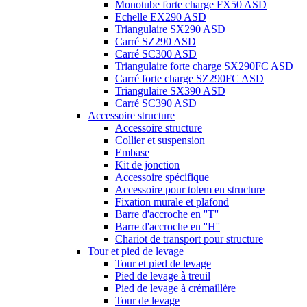
Monotube forte charge FX50 ASD
Echelle EX290 ASD
Triangulaire SX290 ASD
Carré SZ290 ASD
Carré SC300 ASD
Triangulaire forte charge SX290FC ASD
Carré forte charge SZ290FC ASD
Triangulaire SX390 ASD
Carré SC390 ASD
Accessoire structure
Accessoire structure
Collier et suspension
Embase
Kit de jonction
Accessoire spécifique
Accessoire pour totem en structure
Fixation murale et plafond
Barre d'accroche en ''T''
Barre d'accroche en ''H''
Chariot de transport pour structure
Tour et pied de levage
Tour et pied de levage
Pied de levage à treuil
Pied de levage à crémaillère
Tour de levage