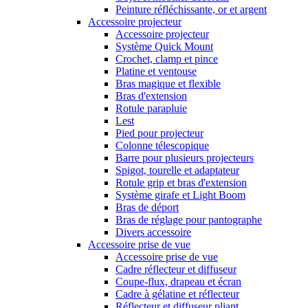
Peinture réfléchissante, or et argent
Accessoire projecteur
Accessoire projecteur
Système Quick Mount
Crochet, clamp et pince
Platine et ventouse
Bras magique et flexible
Bras d'extension
Rotule parapluie
Lest
Pied pour projecteur
Colonne télescopique
Barre pour plusieurs projecteurs
Spigot, tourelle et adaptateur
Rotule grip et bras d'extension
Système girafe et Light Boom
Bras de déport
Bras de réglage pour pantographe
Divers accessoire
Accessoire prise de vue
Accessoire prise de vue
Cadre réflecteur et diffuseur
Coupe-flux, drapeau et écran
Cadre à gélatine et réflecteur
Réflecteur et diffuseur pliant