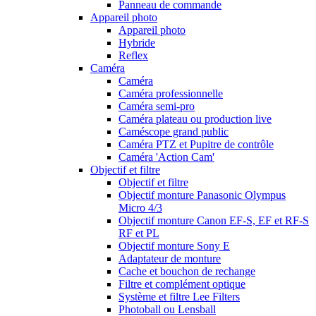
Panneau de commande
Appareil photo
Appareil photo
Hybride
Reflex
Caméra
Caméra
Caméra professionnelle
Caméra semi-pro
Caméra plateau ou production live
Caméscope grand public
Caméra PTZ et Pupitre de contrôle
Caméra 'Action Cam'
Objectif et filtre
Objectif et filtre
Objectif monture Panasonic Olympus
Micro 4/3
Objectif monture Canon EF-S, EF et RF-S
RF et PL
Objectif monture Sony E
Adaptateur de monture
Cache et bouchon de rechange
Filtre et complément optique
Système et filtre Lee Filters
Photoball ou Lensball