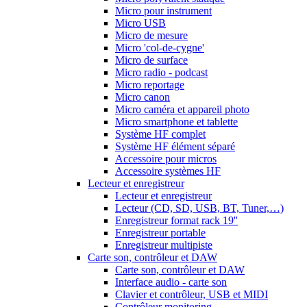
Micro pour instrument
Micro USB
Micro de mesure
Micro 'col-de-cygne'
Micro de surface
Micro radio - podcast
Micro reportage
Micro canon
Micro caméra et appareil photo
Micro smartphone et tablette
Système HF complet
Système HF élément séparé
Accessoire pour micros
Accessoire systèmes HF
Lecteur et enregistreur
Lecteur et enregistreur
Lecteur (CD, SD, USB, BT, Tuner,…)
Enregistreur format rack 19''
Enregistreur portable
Enregistreur multipiste
Carte son, contrôleur et DAW
Carte son, contrôleur et DAW
Interface audio - carte son
Clavier et contrôleur, USB et MIDI
Contrôleur monitoring