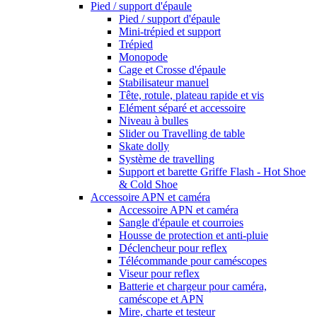
Pied / support d'épaule
Pied / support d'épaule
Mini-trépied et support
Trépied
Monopode
Cage et Crosse d'épaule
Stabilisateur manuel
Tête, rotule, plateau rapide et vis
Elément séparé et accessoire
Niveau à bulles
Slider ou Travelling de table
Skate dolly
Système de travelling
Support et barette Griffe Flash - Hot Shoe
& Cold Shoe
Accessoire APN et caméra
Accessoire APN et caméra
Sangle d'épaule et courroies
Housse de protection et anti-pluie
Déclencheur pour reflex
Télécommande pour caméscopes
Viseur pour reflex
Batterie et chargeur pour caméra,
caméscope et APN
Mire, charte et testeur