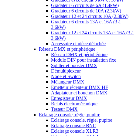
Gradateur 6 circuits de 6A (1.4kW)
Gradateur 6 circuits de 10A (2.3kW)
Gradateur 12 et 24 circuits 10A (2.3kW)
Gradateur 6 circuits 13A et 16A (3 à
3.6kW)
Gradateur 12 et 24 circuits 13A et 16A (3 à
3.6kW)
Accessoire et pièce détachée
Réseau DMX et périphérique
Réseau DMX et périphérique
Module DIN pour installation fixe
Splitter et booster DMX
Démultiplexeur
Node et Switch
Mélangeur DMX
Emetteur-récepteur DMX-HF
Adaptateur et bouchon DMX
Enregistreur DMX
Relais électromécanique
Testeur DMX
Eclairage console, régie, pupitre
Eclairage console, régie, pupitre
Eclairage console BNC
Eclairage console XLR3