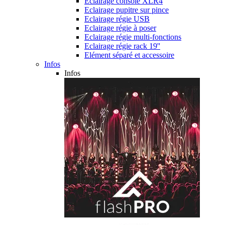
Eclairage console XLR4
Eclairage pupitre sur pince
Eclairage régie USB
Eclairage régie à poser
Eclairage régie multi-fonctions
Eclairage régie rack 19''
Elément séparé et accessoire
Infos
Infos