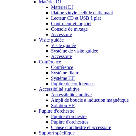
Matériel DJ
Matériel DJ
Platine vinyle, cellule et diamant
Lecteur CD et USB à plat
Controleur et logiciel
Console de mixage
Accessoire
Visite guidée
Visite guidée
Système de visite guidée
Accessoire
Conférence
Conférence
Système filaire
Système HF
Pupitre de conférences
Accessibilité auditive
Accessibilité auditive
Ampli de boucle à induction magnétique
Solution HF
Pupitre d'orchestre
Pupitre d'orchestre
Pupitre d'orchestres
Chaise d'orchestre et accessoire
Support spécifique