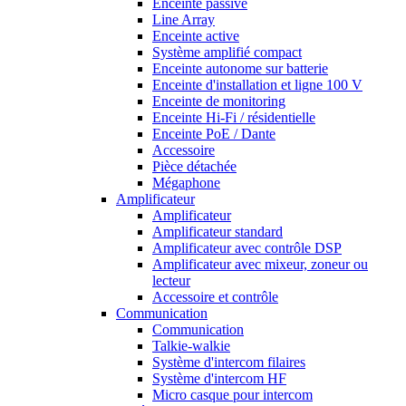
Enceinte passive
Line Array
Enceinte active
Système amplifié compact
Enceinte autonome sur batterie
Enceinte d'installation et ligne 100 V
Enceinte de monitoring
Enceinte Hi-Fi / résidentielle
Enceinte PoE / Dante
Accessoire
Pièce détachée
Mégaphone
Amplificateur
Amplificateur
Amplificateur standard
Amplificateur avec contrôle DSP
Amplificateur avec mixeur, zoneur ou
lecteur
Accessoire et contrôle
Communication
Communication
Talkie-walkie
Système d'intercom filaires
Système d'intercom HF
Micro casque pour intercom