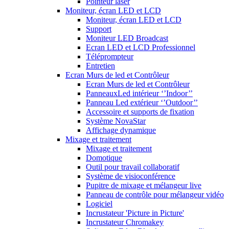
Pointeur laser
Moniteur, écran LED et LCD
Moniteur, écran LED et LCD
Support
Moniteur LED Broadcast
Ecran LED et LCD Professionnel
Téléprompteur
Entretien
Ecran Murs de led et Contrôleur
Ecran Murs de led et Contrôleur
PanneauxLed intérieur ‘’Indoor’’
Panneau Led extérieur ‘’Outdoor’’
Accessoire et supports de fixation
Système NovaStar
Affichage dynamique
Mixage et traitement
Mixage et traitement
Domotique
Outil pour travail collaboratif
Système de visioconférence
Pupitre de mixage et mélangeur live
Panneau de contrôle pour mélangeur vidéo
Logiciel
Incrustateur 'Picture in Picture'
Incrustateur Chromakey