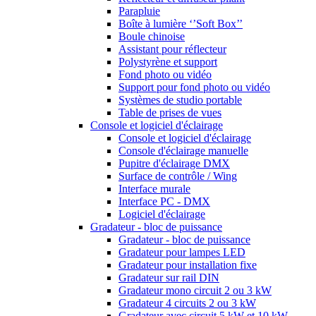
Parapluie
Boîte à lumière ‘’Soft Box’’
Boule chinoise
Assistant pour réflecteur
Polystyrène et support
Fond photo ou vidéo
Support pour fond photo ou vidéo
Systèmes de studio portable
Table de prises de vues
Console et logiciel d'éclairage
Console et logiciel d'éclairage
Console d'éclairage manuelle
Pupitre d'éclairage DMX
Surface de contrôle / Wing
Interface murale
Interface PC - DMX
Logiciel d'éclairage
Gradateur - bloc de puissance
Gradateur - bloc de puissance
Gradateur pour lampes LED
Gradateur pour installation fixe
Gradateur sur rail DIN
Gradateur mono circuit 2 ou 3 kW
Gradateur 4 circuits 2 ou 3 kW
Gradateur avec circuit 5 kW et 10 kW