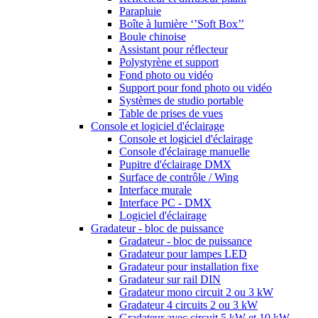
Parapluie
Boîte à lumière ‘’Soft Box’’
Boule chinoise
Assistant pour réflecteur
Polystyrène et support
Fond photo ou vidéo
Support pour fond photo ou vidéo
Systèmes de studio portable
Table de prises de vues
Console et logiciel d'éclairage
Console et logiciel d'éclairage
Console d'éclairage manuelle
Pupitre d'éclairage DMX
Surface de contrôle / Wing
Interface murale
Interface PC - DMX
Logiciel d'éclairage
Gradateur - bloc de puissance
Gradateur - bloc de puissance
Gradateur pour lampes LED
Gradateur pour installation fixe
Gradateur sur rail DIN
Gradateur mono circuit 2 ou 3 kW
Gradateur 4 circuits 2 ou 3 kW
Gradateur avec circuit 5 kW et 10 kW