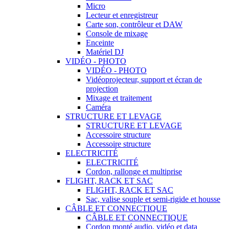
Micro
Lecteur et enregistreur
Carte son, contrôleur et DAW
Console de mixage
Enceinte
Matériel DJ
VIDÉO - PHOTO
VIDÉO - PHOTO
Vidéoprojecteur, support et écran de
projection
Mixage et traitement
Caméra
STRUCTURE ET LEVAGE
STRUCTURE ET LEVAGE
Accessoire structure
Accessoire structure
ELECTRICITÉ
ELECTRICITÉ
Cordon, rallonge et multiprise
FLIGHT, RACK ET SAC
FLIGHT, RACK ET SAC
Sac, valise souple et semi-rigide et housse
CÂBLE ET CONNECTIQUE
CÂBLE ET CONNECTIQUE
Cordon monté audio, vidéo et data