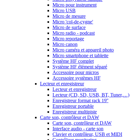
Micro pour instrument
Micro USB
Micro de mesure
Micro 'col-de-cygne'
Micro de surface
Micro radio - podcast
Micro reportage
Micro canon
Micro caméra et appareil photo
Micro smartphone et tablette
Système HF complet
Système HF élément séparé
Accessoire pour micros
Accessoire systèmes HF
Lecteur et enregistreur
Lecteur et enregistreur
Lecteur (CD, SD, USB, BT, Tuner,…)
Enregistreur format rack 19''
Enregistreur portable
Enregistreur multipiste
Carte son, contrôleur et DAW
Carte son, contrôleur et DAW
Interface audio - carte son
Clavier et contrôleur, USB et MIDI
Contrôleur monitoring