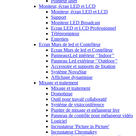
Pointeur laser
Moniteur, écran LED et LCD
Moniteur, écran LED et LCD
Support
Moniteur LED Broadcast
Ecran LED et LCD Professionnel
Téléprompteur
Entretien
Ecran Murs de led et Contrôleur
Ecran Murs de led et Contrôleur
PanneauxLed intérieur ‘’Indoor’’
Panneau Led extérieur ‘’Outdoor’’
Accessoire et supports de fixation
Système NovaStar
Affichage dynamique
Mixage et traitement
Mixage et traitement
Domotique
Outil pour travail collaboratif
Système de visioconférence
Pupitre de mixage et mélangeur live
Panneau de contrôle pour mélangeur vidéo
Logiciel
Incrustateur 'Picture in Picture'
Incrustateur Chromakey