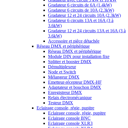
Gradateur 6 circuits de 6A (1.4kW)
Gradateur 6 circuits de 10A (2.3kW)
Gradateur 12 et 24 circuits 10A (2.3kW)
Gradateur 6 circuits 13A et 16A (3 à
3.6kW)
Gradateur 12 et 24 circuits 13A et 16A (3 à
3.6kW)
Accessoire et pièce détachée
Réseau DMX et périphérique
Réseau DMX et périphérique
Module DIN pour installation fixe
Splitter et booster DMX
Démultiplexeur
Node et Switch
Mélangeur DMX
Emetteur-récepteur DMX-HF
Adaptateur et bouchon DMX
Enregistreur DMX
Relais électromécanique
Testeur DMX
Eclairage console, régie, pupitre
Eclairage console, régie, pupitre
Eclairage console BNC
Eclairage console XLR3