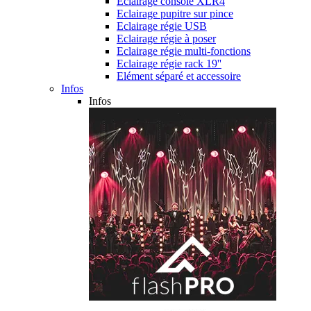
Eclairage console XLR4
Eclairage pupitre sur pince
Eclairage régie USB
Eclairage régie à poser
Eclairage régie multi-fonctions
Eclairage régie rack 19''
Elément séparé et accessoire
Infos
Infos