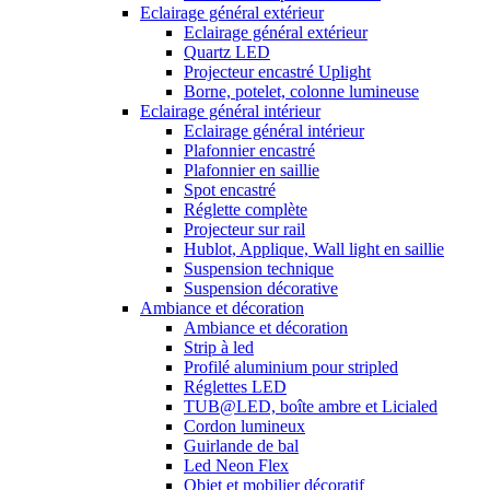
Eclairage général extérieur
Eclairage général extérieur
Quartz LED
Projecteur encastré Uplight
Borne, potelet, colonne lumineuse
Eclairage général intérieur
Eclairage général intérieur
Plafonnier encastré
Plafonnier en saillie
Spot encastré
Réglette complète
Projecteur sur rail
Hublot, Applique, Wall light en saillie
Suspension technique
Suspension décorative
Ambiance et décoration
Ambiance et décoration
Strip à led
Profilé aluminium pour stripled
Réglettes LED
TUB@LED, boîte ambre et Licialed
Cordon lumineux
Guirlande de bal
Led Neon Flex
Objet et mobilier décoratif