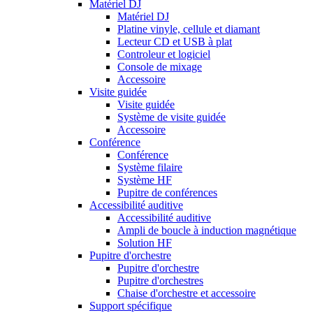
Matériel DJ
Matériel DJ
Platine vinyle, cellule et diamant
Lecteur CD et USB à plat
Controleur et logiciel
Console de mixage
Accessoire
Visite guidée
Visite guidée
Système de visite guidée
Accessoire
Conférence
Conférence
Système filaire
Système HF
Pupitre de conférences
Accessibilité auditive
Accessibilité auditive
Ampli de boucle à induction magnétique
Solution HF
Pupitre d'orchestre
Pupitre d'orchestre
Pupitre d'orchestres
Chaise d'orchestre et accessoire
Support spécifique