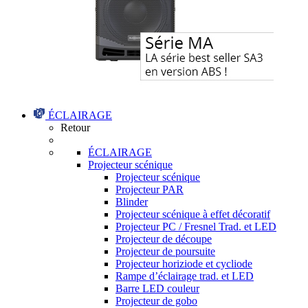
ÉCLAIRAGE
Retour
ÉCLAIRAGE
Projecteur scénique
Projecteur scénique
Projecteur PAR
Blinder
Projecteur scénique à effet décoratif
Projecteur PC / Fresnel Trad. et LED
Projecteur de découpe
Projecteur de poursuite
Projecteur horiziode et cycliode
Rampe d’éclairage trad. et LED
Barre LED couleur
Projecteur de gobo