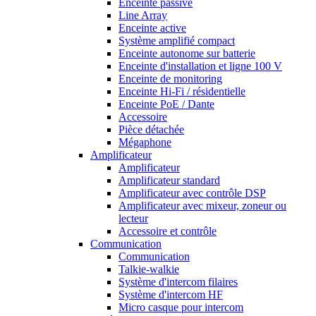
Enceinte passive
Line Array
Enceinte active
Système amplifié compact
Enceinte autonome sur batterie
Enceinte d'installation et ligne 100 V
Enceinte de monitoring
Enceinte Hi-Fi / résidentielle
Enceinte PoE / Dante
Accessoire
Pièce détachée
Mégaphone
Amplificateur
Amplificateur
Amplificateur standard
Amplificateur avec contrôle DSP
Amplificateur avec mixeur, zoneur ou
lecteur
Accessoire et contrôle
Communication
Communication
Talkie-walkie
Système d'intercom filaires
Système d'intercom HF
Micro casque pour intercom