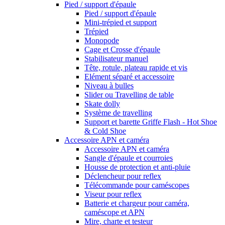
Pied / support d'épaule
Pied / support d'épaule
Mini-trépied et support
Trépied
Monopode
Cage et Crosse d'épaule
Stabilisateur manuel
Tête, rotule, plateau rapide et vis
Elément séparé et accessoire
Niveau à bulles
Slider ou Travelling de table
Skate dolly
Système de travelling
Support et barette Griffe Flash - Hot Shoe
& Cold Shoe
Accessoire APN et caméra
Accessoire APN et caméra
Sangle d'épaule et courroies
Housse de protection et anti-pluie
Déclencheur pour reflex
Télécommande pour caméscopes
Viseur pour reflex
Batterie et chargeur pour caméra,
caméscope et APN
Mire, charte et testeur