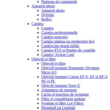
Panneau de commande
Appareil photo
Appareil photo
Hybride
Reflex
Caméra
Caméra
Caméra professionnelle
Caméra semi-pro
Caméra plateau ou production live
Caméscope grand public
Caméra PTZ et Pupitre de contrôle
Caméra 'Action Cam'
Objectif et filtre
Objectif et filtre
Objectif monture Panasonic Olympus
Micro 4/3
Objectif monture Canon EF-S, EF et RF-S
RF et PL
Objectif monture Sony E
Adaptateur de monture
Cache et bouchon de rechange
Filtre et complément optique
Système et filtre Lee Filters
Photoball ou Lensball