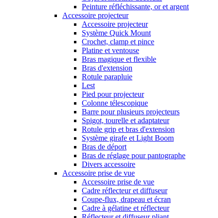
Peinture réfléchissante, or et argent
Accessoire projecteur
Accessoire projecteur
Système Quick Mount
Crochet, clamp et pince
Platine et ventouse
Bras magique et flexible
Bras d'extension
Rotule parapluie
Lest
Pied pour projecteur
Colonne télescopique
Barre pour plusieurs projecteurs
Spigot, tourelle et adaptateur
Rotule grip et bras d'extension
Système girafe et Light Boom
Bras de déport
Bras de réglage pour pantographe
Divers accessoire
Accessoire prise de vue
Accessoire prise de vue
Cadre réflecteur et diffuseur
Coupe-flux, drapeau et écran
Cadre à gélatine et réflecteur
Réflecteur et diffuseur pliant