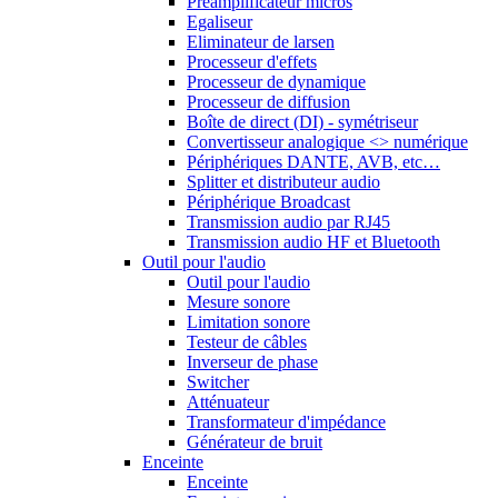
Préamplificateur micros
Egaliseur
Eliminateur de larsen
Processeur d'effets
Processeur de dynamique
Processeur de diffusion
Boîte de direct (DI) - symétriseur
Convertisseur analogique <> numérique
Périphériques DANTE, AVB, etc…
Splitter et distributeur audio
Périphérique Broadcast
Transmission audio par RJ45
Transmission audio HF et Bluetooth
Outil pour l'audio
Outil pour l'audio
Mesure sonore
Limitation sonore
Testeur de câbles
Inverseur de phase
Switcher
Atténuateur
Transformateur d'impédance
Générateur de bruit
Enceinte
Enceinte