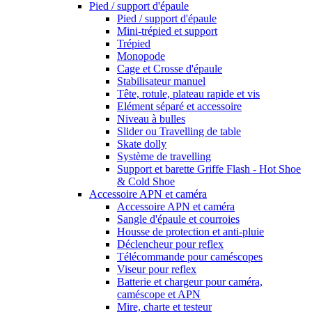
Pied / support d'épaule
Pied / support d'épaule
Mini-trépied et support
Trépied
Monopode
Cage et Crosse d'épaule
Stabilisateur manuel
Tête, rotule, plateau rapide et vis
Elément séparé et accessoire
Niveau à bulles
Slider ou Travelling de table
Skate dolly
Système de travelling
Support et barette Griffe Flash - Hot Shoe
& Cold Shoe
Accessoire APN et caméra
Accessoire APN et caméra
Sangle d'épaule et courroies
Housse de protection et anti-pluie
Déclencheur pour reflex
Télécommande pour caméscopes
Viseur pour reflex
Batterie et chargeur pour caméra,
caméscope et APN
Mire, charte et testeur