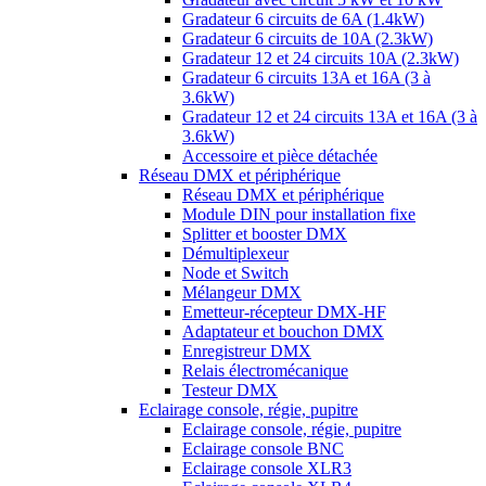
Gradateur 6 circuits de 6A (1.4kW)
Gradateur 6 circuits de 10A (2.3kW)
Gradateur 12 et 24 circuits 10A (2.3kW)
Gradateur 6 circuits 13A et 16A (3 à
3.6kW)
Gradateur 12 et 24 circuits 13A et 16A (3 à
3.6kW)
Accessoire et pièce détachée
Réseau DMX et périphérique
Réseau DMX et périphérique
Module DIN pour installation fixe
Splitter et booster DMX
Démultiplexeur
Node et Switch
Mélangeur DMX
Emetteur-récepteur DMX-HF
Adaptateur et bouchon DMX
Enregistreur DMX
Relais électromécanique
Testeur DMX
Eclairage console, régie, pupitre
Eclairage console, régie, pupitre
Eclairage console BNC
Eclairage console XLR3