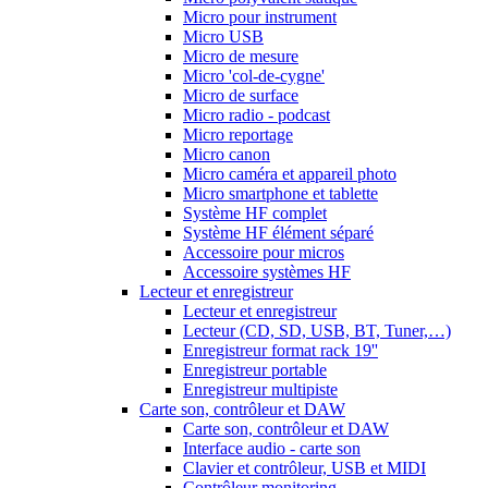
Micro pour instrument
Micro USB
Micro de mesure
Micro 'col-de-cygne'
Micro de surface
Micro radio - podcast
Micro reportage
Micro canon
Micro caméra et appareil photo
Micro smartphone et tablette
Système HF complet
Système HF élément séparé
Accessoire pour micros
Accessoire systèmes HF
Lecteur et enregistreur
Lecteur et enregistreur
Lecteur (CD, SD, USB, BT, Tuner,…)
Enregistreur format rack 19''
Enregistreur portable
Enregistreur multipiste
Carte son, contrôleur et DAW
Carte son, contrôleur et DAW
Interface audio - carte son
Clavier et contrôleur, USB et MIDI
Contrôleur monitoring