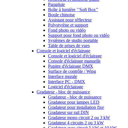
Parapluie
Boîte à lumière ‘’Soft Box’’
Boule chinoise
Assistant pour réflecteur
Polystyrène et support
Fond photo ou vidéo
Support pour fond photo ou vidéo
Systèmes de studio portable
Table de prises de vues
Console et logiciel d'éclairage
Console et logiciel d'éclairage
Console d'éclairage manuelle
Pupitre d'éclairage DMX
Surface de contrôle / Wing
Interface murale
Interface PC - DMX
Logiciel d'éclairage
Gradateur - bloc de puissance
Gradateur - bloc de puissance
Gradateur pour lampes LED
Gradateur pour installation fixe
Gradateur sur rail DIN
Gradateur mono circuit 2 ou 3 kW
Gradateur 4 circuits 2 ou 3 kW
Gradateur avec circuit 5 kW et 10 kW