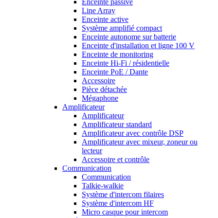
Enceinte passive
Line Array
Enceinte active
Système amplifié compact
Enceinte autonome sur batterie
Enceinte d'installation et ligne 100 V
Enceinte de monitoring
Enceinte Hi-Fi / résidentielle
Enceinte PoE / Dante
Accessoire
Pièce détachée
Mégaphone
Amplificateur
Amplificateur
Amplificateur standard
Amplificateur avec contrôle DSP
Amplificateur avec mixeur, zoneur ou
lecteur
Accessoire et contrôle
Communication
Communication
Talkie-walkie
Système d'intercom filaires
Système d'intercom HF
Micro casque pour intercom