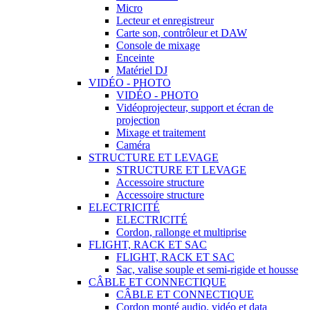
Micro
Lecteur et enregistreur
Carte son, contrôleur et DAW
Console de mixage
Enceinte
Matériel DJ
VIDÉO - PHOTO
VIDÉO - PHOTO
Vidéoprojecteur, support et écran de
projection
Mixage et traitement
Caméra
STRUCTURE ET LEVAGE
STRUCTURE ET LEVAGE
Accessoire structure
Accessoire structure
ELECTRICITÉ
ELECTRICITÉ
Cordon, rallonge et multiprise
FLIGHT, RACK ET SAC
FLIGHT, RACK ET SAC
Sac, valise souple et semi-rigide et housse
CÂBLE ET CONNECTIQUE
CÂBLE ET CONNECTIQUE
Cordon monté audio, vidéo et data