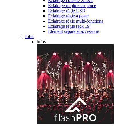
Eclairage console XLR4
Eclairage pupitre sur pince
Eclairage régie USB
Eclairage régie à poser
Eclairage régie multi-fonctions
Eclairage régie rack 19''
Elément séparé et accessoire
Infos
Infos