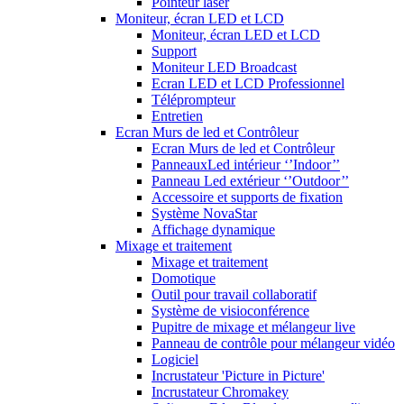
Pointeur laser
Moniteur, écran LED et LCD
Moniteur, écran LED et LCD
Support
Moniteur LED Broadcast
Ecran LED et LCD Professionnel
Téléprompteur
Entretien
Ecran Murs de led et Contrôleur
Ecran Murs de led et Contrôleur
PanneauxLed intérieur ‘’Indoor’’
Panneau Led extérieur ‘’Outdoor’’
Accessoire et supports de fixation
Système NovaStar
Affichage dynamique
Mixage et traitement
Mixage et traitement
Domotique
Outil pour travail collaboratif
Système de visioconférence
Pupitre de mixage et mélangeur live
Panneau de contrôle pour mélangeur vidéo
Logiciel
Incrustateur 'Picture in Picture'
Incrustateur Chromakey