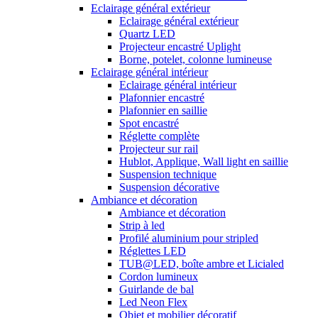
Eclairage général extérieur
Eclairage général extérieur
Quartz LED
Projecteur encastré Uplight
Borne, potelet, colonne lumineuse
Eclairage général intérieur
Eclairage général intérieur
Plafonnier encastré
Plafonnier en saillie
Spot encastré
Réglette complète
Projecteur sur rail
Hublot, Applique, Wall light en saillie
Suspension technique
Suspension décorative
Ambiance et décoration
Ambiance et décoration
Strip à led
Profilé aluminium pour stripled
Réglettes LED
TUB@LED, boîte ambre et Licialed
Cordon lumineux
Guirlande de bal
Led Neon Flex
Objet et mobilier décoratif