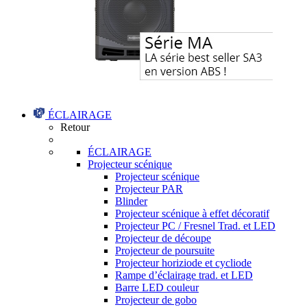
ÉCLAIRAGE
Retour
ÉCLAIRAGE
Projecteur scénique
Projecteur scénique
Projecteur PAR
Blinder
Projecteur scénique à effet décoratif
Projecteur PC / Fresnel Trad. et LED
Projecteur de découpe
Projecteur de poursuite
Projecteur horiziode et cycliode
Rampe d’éclairage trad. et LED
Barre LED couleur
Projecteur de gobo