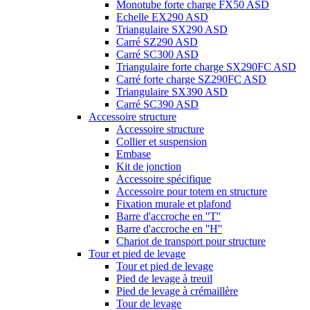
Monotube forte charge FX50 ASD
Echelle EX290 ASD
Triangulaire SX290 ASD
Carré SZ290 ASD
Carré SC300 ASD
Triangulaire forte charge SX290FC ASD
Carré forte charge SZ290FC ASD
Triangulaire SX390 ASD
Carré SC390 ASD
Accessoire structure
Accessoire structure
Collier et suspension
Embase
Kit de jonction
Accessoire spécifique
Accessoire pour totem en structure
Fixation murale et plafond
Barre d'accroche en ''T''
Barre d'accroche en ''H''
Chariot de transport pour structure
Tour et pied de levage
Tour et pied de levage
Pied de levage à treuil
Pied de levage à crémaillère
Tour de levage