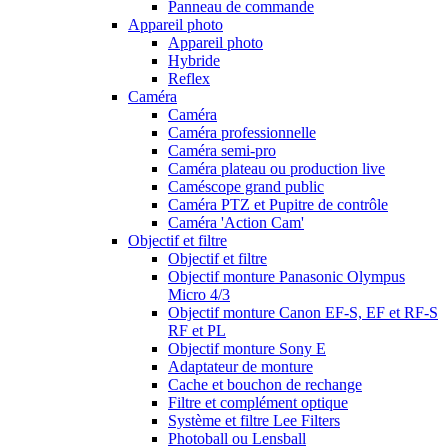
Panneau de commande
Appareil photo
Appareil photo
Hybride
Reflex
Caméra
Caméra
Caméra professionnelle
Caméra semi-pro
Caméra plateau ou production live
Caméscope grand public
Caméra PTZ et Pupitre de contrôle
Caméra 'Action Cam'
Objectif et filtre
Objectif et filtre
Objectif monture Panasonic Olympus
Micro 4/3
Objectif monture Canon EF-S, EF et RF-S
RF et PL
Objectif monture Sony E
Adaptateur de monture
Cache et bouchon de rechange
Filtre et complément optique
Système et filtre Lee Filters
Photoball ou Lensball