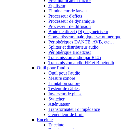
Préamplificateur micros
Egaliseur
Eliminateur de larsen
Processeur d'effets
Processeur de dynamique
Processeur de diffusion
Boîte de direct (DI) - symétriseur
Convertisseur analogique <> numérique
Périphériques DANTE, AVB, etc…
Splitter et distributeur audio
Périphérique Broadcast
Transmission audio par RJ45
Transmission audio HF et Bluetooth
Outil pour l'audio
Outil pour l'audio
Mesure sonore
Limitation sonore
Testeur de câbles
Inverseur de phase
Switcher
Atténuateur
Transformateur d'impédance
Générateur de bruit
Enceinte
Enceinte