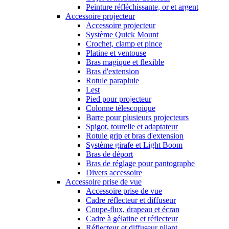
Peinture réfléchissante, or et argent
Accessoire projecteur
Accessoire projecteur
Système Quick Mount
Crochet, clamp et pince
Platine et ventouse
Bras magique et flexible
Bras d'extension
Rotule parapluie
Lest
Pied pour projecteur
Colonne télescopique
Barre pour plusieurs projecteurs
Spigot, tourelle et adaptateur
Rotule grip et bras d'extension
Système girafe et Light Boom
Bras de déport
Bras de réglage pour pantographe
Divers accessoire
Accessoire prise de vue
Accessoire prise de vue
Cadre réflecteur et diffuseur
Coupe-flux, drapeau et écran
Cadre à gélatine et réflecteur
Réflecteur et diffuseur pliant