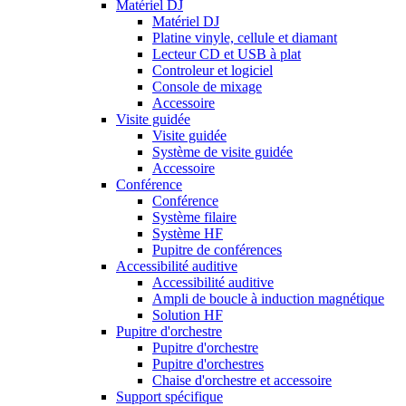
Matériel DJ
Matériel DJ
Platine vinyle, cellule et diamant
Lecteur CD et USB à plat
Controleur et logiciel
Console de mixage
Accessoire
Visite guidée
Visite guidée
Système de visite guidée
Accessoire
Conférence
Conférence
Système filaire
Système HF
Pupitre de conférences
Accessibilité auditive
Accessibilité auditive
Ampli de boucle à induction magnétique
Solution HF
Pupitre d'orchestre
Pupitre d'orchestre
Pupitre d'orchestres
Chaise d'orchestre et accessoire
Support spécifique