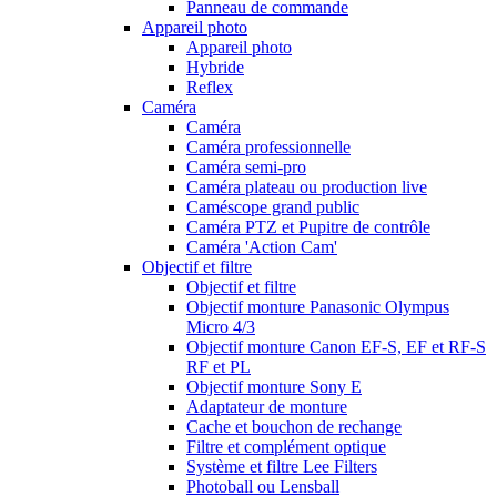
Panneau de commande
Appareil photo
Appareil photo
Hybride
Reflex
Caméra
Caméra
Caméra professionnelle
Caméra semi-pro
Caméra plateau ou production live
Caméscope grand public
Caméra PTZ et Pupitre de contrôle
Caméra 'Action Cam'
Objectif et filtre
Objectif et filtre
Objectif monture Panasonic Olympus
Micro 4/3
Objectif monture Canon EF-S, EF et RF-S
RF et PL
Objectif monture Sony E
Adaptateur de monture
Cache et bouchon de rechange
Filtre et complément optique
Système et filtre Lee Filters
Photoball ou Lensball