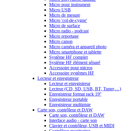
Micro pour instrument
Micro USB
Micro de mesure
Micro 'col-de-cygne'
Micro de surface
Micro radio - podcast
Micro reportage
Micro canon
Micro caméra et appareil photo
Micro smartphone et tablette
Système HF complet
Système HF élément séparé
Accessoire pour micros
Accessoire systèmes HF
Lecteur et enregistreur
Lecteur et enregistreur
Lecteur (CD, SD, USB, BT, Tuner,…)
Enregistreur format rack 19''
Enregistreur portable
Enregistreur multipiste
Carte son, contrôleur et DAW
Carte son, contrôleur et DAW
Interface audio - carte son
Clavier et contrôleur, USB et MIDI
Contrôleur monitoring