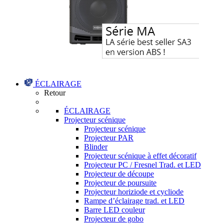
ÉCLAIRAGE
Retour
ÉCLAIRAGE
Projecteur scénique
Projecteur scénique
Projecteur PAR
Blinder
Projecteur scénique à effet décoratif
Projecteur PC / Fresnel Trad. et LED
Projecteur de découpe
Projecteur de poursuite
Projecteur horiziode et cycliode
Rampe d’éclairage trad. et LED
Barre LED couleur
Projecteur de gobo