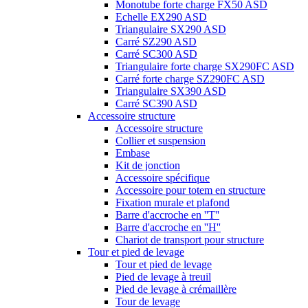
Monotube forte charge FX50 ASD
Echelle EX290 ASD
Triangulaire SX290 ASD
Carré SZ290 ASD
Carré SC300 ASD
Triangulaire forte charge SX290FC ASD
Carré forte charge SZ290FC ASD
Triangulaire SX390 ASD
Carré SC390 ASD
Accessoire structure
Accessoire structure
Collier et suspension
Embase
Kit de jonction
Accessoire spécifique
Accessoire pour totem en structure
Fixation murale et plafond
Barre d'accroche en ''T''
Barre d'accroche en ''H''
Chariot de transport pour structure
Tour et pied de levage
Tour et pied de levage
Pied de levage à treuil
Pied de levage à crémaillère
Tour de levage