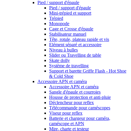
Pied / support d'épaule
Pied / support d'épaule
Mini-trépied et support
Trépied
Monopode
Cage et Crosse d'épaule
Stabilisateur manuel
Tête, rotule, plateau rapide et vis
Elément séparé et accessoire
Niveau à bulles
Slider ou Travelling de table
Skate dolly
Système de travelling
Support et barette Griffe Flash - Hot Shoe
& Cold Shoe
Accessoire APN et caméra
Accessoire APN et caméra
Sangle d'épaule et courroies
Housse de protection et anti-pluie
Déclencheur pour reflex
Télécommande pour caméscopes
Viseur pour reflex
Batterie et chargeur pour caméra,
caméscope et APN
Mire, charte et testeur