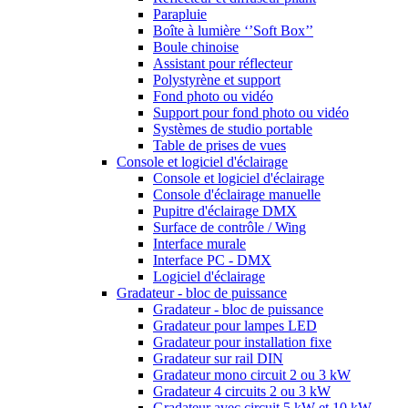
Parapluie
Boîte à lumière ‘’Soft Box’’
Boule chinoise
Assistant pour réflecteur
Polystyrène et support
Fond photo ou vidéo
Support pour fond photo ou vidéo
Systèmes de studio portable
Table de prises de vues
Console et logiciel d'éclairage
Console et logiciel d'éclairage
Console d'éclairage manuelle
Pupitre d'éclairage DMX
Surface de contrôle / Wing
Interface murale
Interface PC - DMX
Logiciel d'éclairage
Gradateur - bloc de puissance
Gradateur - bloc de puissance
Gradateur pour lampes LED
Gradateur pour installation fixe
Gradateur sur rail DIN
Gradateur mono circuit 2 ou 3 kW
Gradateur 4 circuits 2 ou 3 kW
Gradateur avec circuit 5 kW et 10 kW