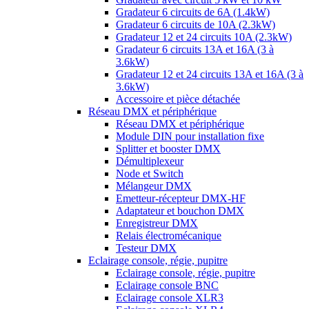
Gradateur 6 circuits de 6A (1.4kW)
Gradateur 6 circuits de 10A (2.3kW)
Gradateur 12 et 24 circuits 10A (2.3kW)
Gradateur 6 circuits 13A et 16A (3 à
3.6kW)
Gradateur 12 et 24 circuits 13A et 16A (3 à
3.6kW)
Accessoire et pièce détachée
Réseau DMX et périphérique
Réseau DMX et périphérique
Module DIN pour installation fixe
Splitter et booster DMX
Démultiplexeur
Node et Switch
Mélangeur DMX
Emetteur-récepteur DMX-HF
Adaptateur et bouchon DMX
Enregistreur DMX
Relais électromécanique
Testeur DMX
Eclairage console, régie, pupitre
Eclairage console, régie, pupitre
Eclairage console BNC
Eclairage console XLR3