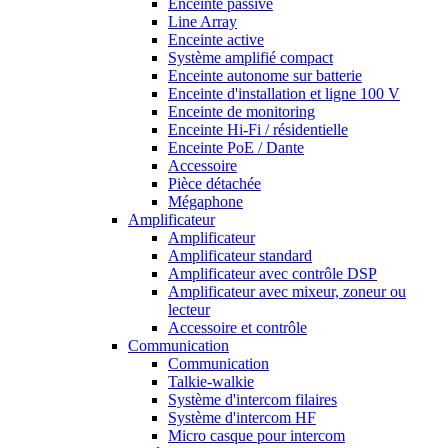
Enceinte passive
Line Array
Enceinte active
Système amplifié compact
Enceinte autonome sur batterie
Enceinte d'installation et ligne 100 V
Enceinte de monitoring
Enceinte Hi-Fi / résidentielle
Enceinte PoE / Dante
Accessoire
Pièce détachée
Mégaphone
Amplificateur
Amplificateur
Amplificateur standard
Amplificateur avec contrôle DSP
Amplificateur avec mixeur, zoneur ou
lecteur
Accessoire et contrôle
Communication
Communication
Talkie-walkie
Système d'intercom filaires
Système d'intercom HF
Micro casque pour intercom