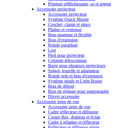
Peinture réfléchissante, or et argent
Accessoire projecteur
Accessoire projecteur
Système Quick Mount
Crochet, clamp et pince
Platine et ventouse
Bras magique et flexible
Bras d'extension
Rotule parapluie
Lest
Pied pour projecteur
Colonne télescopique
Barre pour plusieurs projecteurs
Spigot, tourelle et adaptateur
Rotule grip et bras d'extension
Système girafe et Light Boom
Bras de déport
Bras de réglage pour pantographe
Divers accessoire
Accessoire prise de vue
Accessoire prise de vue
Cadre réflecteur et diffuseur
Coupe-flux, drapeau et écran
Cadre à gélatine et réflecteur
Réflecteur et diffuseur pliant