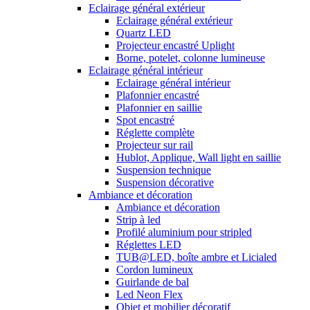
Eclairage général extérieur
Eclairage général extérieur
Quartz LED
Projecteur encastré Uplight
Borne, potelet, colonne lumineuse
Eclairage général intérieur
Eclairage général intérieur
Plafonnier encastré
Plafonnier en saillie
Spot encastré
Réglette complète
Projecteur sur rail
Hublot, Applique, Wall light en saillie
Suspension technique
Suspension décorative
Ambiance et décoration
Ambiance et décoration
Strip à led
Profilé aluminium pour stripled
Réglettes LED
TUB@LED, boîte ambre et Licialed
Cordon lumineux
Guirlande de bal
Led Neon Flex
Objet et mobilier décoratif