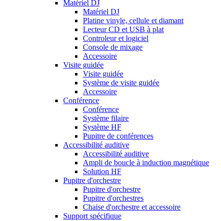
Matériel DJ
Matériel DJ
Platine vinyle, cellule et diamant
Lecteur CD et USB à plat
Controleur et logiciel
Console de mixage
Accessoire
Visite guidée
Visite guidée
Système de visite guidée
Accessoire
Conférence
Conférence
Système filaire
Système HF
Pupitre de conférences
Accessibilité auditive
Accessibilité auditive
Ampli de boucle à induction magnétique
Solution HF
Pupitre d'orchestre
Pupitre d'orchestre
Pupitre d'orchestres
Chaise d'orchestre et accessoire
Support spécifique