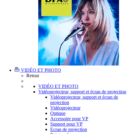
VIDÉO ET PHOTO
Retour
VIDÉO ET PHOTO
Vidéoprojecteur, support et écran de projection
Vidéoprojecteur, support et écran de
projection
Vidéoprojecteur
Optique
Accessoire pour VP
Support pour VP
Ecran de projection