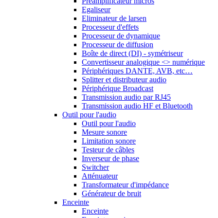
Préamplificateur micros
Egaliseur
Eliminateur de larsen
Processeur d'effets
Processeur de dynamique
Processeur de diffusion
Boîte de direct (DI) - symétriseur
Convertisseur analogique <> numérique
Périphériques DANTE, AVB, etc…
Splitter et distributeur audio
Périphérique Broadcast
Transmission audio par RJ45
Transmission audio HF et Bluetooth
Outil pour l'audio
Outil pour l'audio
Mesure sonore
Limitation sonore
Testeur de câbles
Inverseur de phase
Switcher
Atténuateur
Transformateur d'impédance
Générateur de bruit
Enceinte
Enceinte