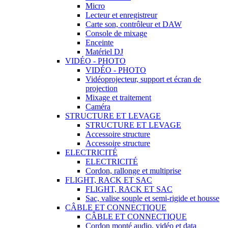
Micro
Lecteur et enregistreur
Carte son, contrôleur et DAW
Console de mixage
Enceinte
Matériel DJ
VIDÉO - PHOTO
VIDÉO - PHOTO
Vidéoprojecteur, support et écran de
projection
Mixage et traitement
Caméra
STRUCTURE ET LEVAGE
STRUCTURE ET LEVAGE
Accessoire structure
Accessoire structure
ELECTRICITÉ
ELECTRICITÉ
Cordon, rallonge et multiprise
FLIGHT, RACK ET SAC
FLIGHT, RACK ET SAC
Sac, valise souple et semi-rigide et housse
CÂBLE ET CONNECTIQUE
CÂBLE ET CONNECTIQUE
Cordon monté audio, vidéo et data