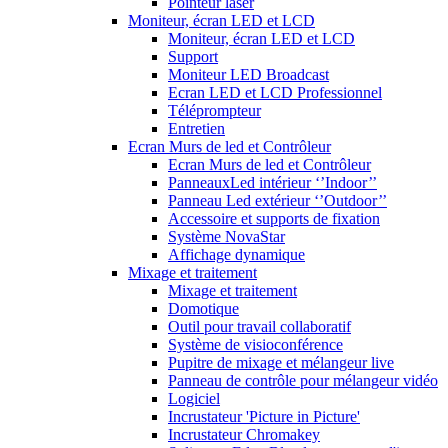
Pointeur laser
Moniteur, écran LED et LCD
Moniteur, écran LED et LCD
Support
Moniteur LED Broadcast
Ecran LED et LCD Professionnel
Téléprompteur
Entretien
Ecran Murs de led et Contrôleur
Ecran Murs de led et Contrôleur
PanneauxLed intérieur ‘’Indoor’’
Panneau Led extérieur ‘’Outdoor’’
Accessoire et supports de fixation
Système NovaStar
Affichage dynamique
Mixage et traitement
Mixage et traitement
Domotique
Outil pour travail collaboratif
Système de visioconférence
Pupitre de mixage et mélangeur live
Panneau de contrôle pour mélangeur vidéo
Logiciel
Incrustateur 'Picture in Picture'
Incrustateur Chromakey