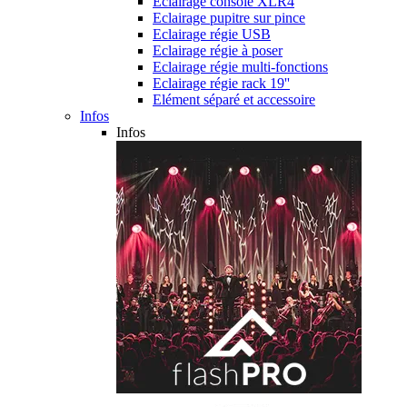
Eclairage console XLR4
Eclairage pupitre sur pince
Eclairage régie USB
Eclairage régie à poser
Eclairage régie multi-fonctions
Eclairage régie rack 19''
Elément séparé et accessoire
Infos
Infos