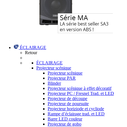
ÉCLAIRAGE
Retour
ÉCLAIRAGE
Projecteur scénique
Projecteur scénique
Projecteur PAR
Blinder
Projecteur scénique à effet décoratif
Projecteur PC / Fresnel Trad. et LED
Projecteur de découpe
Projecteur de poursuite
Projecteur horiziode et cycliode
Rampe d’éclairage trad. et LED
Barre LED couleur
Projecteur de gobo