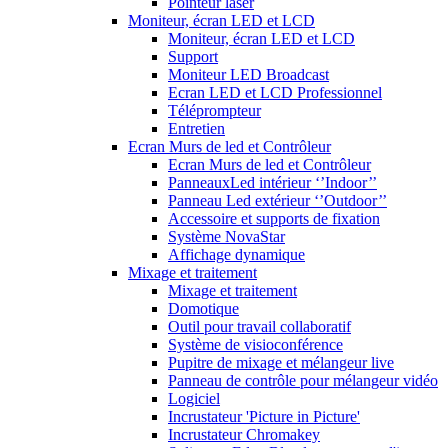
Pointeur laser
Moniteur, écran LED et LCD
Moniteur, écran LED et LCD
Support
Moniteur LED Broadcast
Ecran LED et LCD Professionnel
Téléprompteur
Entretien
Ecran Murs de led et Contrôleur
Ecran Murs de led et Contrôleur
PanneauxLed intérieur ‘’Indoor’’
Panneau Led extérieur ‘’Outdoor’’
Accessoire et supports de fixation
Système NovaStar
Affichage dynamique
Mixage et traitement
Mixage et traitement
Domotique
Outil pour travail collaboratif
Système de visioconférence
Pupitre de mixage et mélangeur live
Panneau de contrôle pour mélangeur vidéo
Logiciel
Incrustateur 'Picture in Picture'
Incrustateur Chromakey