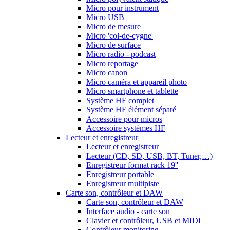
Micro pour instrument
Micro USB
Micro de mesure
Micro 'col-de-cygne'
Micro de surface
Micro radio - podcast
Micro reportage
Micro canon
Micro caméra et appareil photo
Micro smartphone et tablette
Système HF complet
Système HF élément séparé
Accessoire pour micros
Accessoire systèmes HF
Lecteur et enregistreur
Lecteur et enregistreur
Lecteur (CD, SD, USB, BT, Tuner,…)
Enregistreur format rack 19''
Enregistreur portable
Enregistreur multipiste
Carte son, contrôleur et DAW
Carte son, contrôleur et DAW
Interface audio - carte son
Clavier et contrôleur, USB et MIDI
Contrôleur monitoring