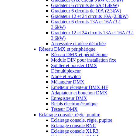
Gradateur 6 circuits de 6A (1.4kW)
Gradateur 6 circuits de 10A (2.3kW)
Gradateur 12 et 24 circuits 10A (2.3kW)
Gradateur 6 circuits 13A et 16A (3 à
3.6kW)
Gradateur 12 et 24 circuits 13A et 16A (3 à
3.6kW)
Accessoire et pièce détachée
Réseau DMX et périphérique
Réseau DMX et périphérique
Module DIN pour installation fixe
Splitter et booster DMX
Démultiplexeur
Node et Switch
Mélangeur DMX
Emetteur-récepteur DMX-HF
Adaptateur et bouchon DMX
Enregistreur DMX
Relais électromécanique
Testeur DMX
Eclairage console, régie, pupitre
Eclairage console, régie, pupitre
Eclairage console BNC
Eclairage console XLR3