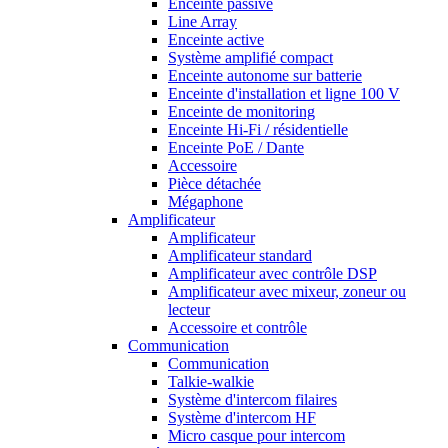
Enceinte passive
Line Array
Enceinte active
Système amplifié compact
Enceinte autonome sur batterie
Enceinte d'installation et ligne 100 V
Enceinte de monitoring
Enceinte Hi-Fi / résidentielle
Enceinte PoE / Dante
Accessoire
Pièce détachée
Mégaphone
Amplificateur
Amplificateur
Amplificateur standard
Amplificateur avec contrôle DSP
Amplificateur avec mixeur, zoneur ou
lecteur
Accessoire et contrôle
Communication
Communication
Talkie-walkie
Système d'intercom filaires
Système d'intercom HF
Micro casque pour intercom