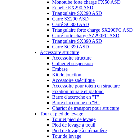
Monotube forte charge FX50 ASD
Echelle EX290 ASD
Triangulaire SX290 ASD
Carré SZ290 ASD
Carré SC300 ASD
Triangulaire forte charge SX290FC ASD
Carré forte charge SZ290FC ASD
Triangulaire SX390 ASD
Carré SC390 ASD
Accessoire structure
Accessoire structure
Collier et suspension
Embase
Kit de jonction
Accessoire spécifique
Accessoire pour totem en structure
Fixation murale et plafond
Barre d'accroche en ''T''
Barre d'accroche en ''H''
Chariot de transport pour structure
Tour et pied de levage
Tour et pied de levage
Pied de levage à treuil
Pied de levage à crémaillère
Tour de levage