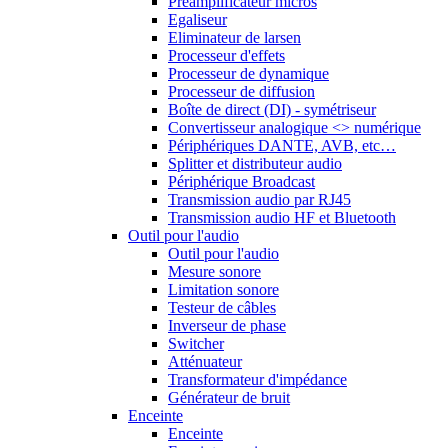
Préamplificateur micros
Egaliseur
Eliminateur de larsen
Processeur d'effets
Processeur de dynamique
Processeur de diffusion
Boîte de direct (DI) - symétriseur
Convertisseur analogique <> numérique
Périphériques DANTE, AVB, etc…
Splitter et distributeur audio
Périphérique Broadcast
Transmission audio par RJ45
Transmission audio HF et Bluetooth
Outil pour l'audio
Outil pour l'audio
Mesure sonore
Limitation sonore
Testeur de câbles
Inverseur de phase
Switcher
Atténuateur
Transformateur d'impédance
Générateur de bruit
Enceinte
Enceinte