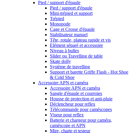
Pied / support d'épaule
Pied / support d'épaule
Mini-trépied et support
Trépied
Monopode
Cage et Crosse d'épaule
Stabilisateur manuel
Tête, rotule, plateau rapide et vis
Elément séparé et accessoire
Niveau à bulles
Slider ou Travelling de table
Skate dolly
Système de travelling
Support et barette Griffe Flash - Hot Shoe
& Cold Shoe
Accessoire APN et caméra
Accessoire APN et caméra
Sangle d'épaule et courroies
Housse de protection et anti-pluie
Déclencheur pour reflex
Télécommande pour caméscopes
Viseur pour reflex
Batterie et chargeur pour caméra,
caméscope et APN
Mire, charte et testeur