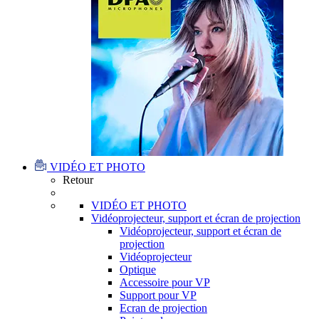
VIDÉO ET PHOTO
Retour
VIDÉO ET PHOTO
Vidéoprojecteur, support et écran de projection
Vidéoprojecteur, support et écran de
projection
Vidéoprojecteur
Optique
Accessoire pour VP
Support pour VP
Ecran de projection