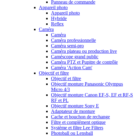
Panneau de commande
Appareil photo
Appareil photo
Hybride
Reflex
Caméra
Caméra
Caméra professionnelle
Caméra semi-pro
Caméra plateau ou production live
Caméscope grand public
Caméra PTZ et Pupitre de contrôle
Caméra 'Action Cam'
Objectif et filtre
Objectif et filtre
Objectif monture Panasonic Olympus
Micro 4/3
Objectif monture Canon EF-S, EF et RF-S
RF et PL
Objectif monture Sony E
Adaptateur de monture
Cache et bouchon de rechange
Filtre et complément optique
Système et filtre Lee Filters
Photoball ou Lensball