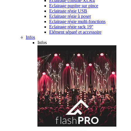
Eclairage console XLR4
Eclairage pupitre sur pince
Eclairage régie USB
Eclairage régie à poser
Eclairage régie multi-fonctions
Eclairage régie rack 19''
Elément séparé et accessoire
Infos
Infos