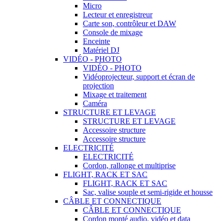
Micro
Lecteur et enregistreur
Carte son, contrôleur et DAW
Console de mixage
Enceinte
Matériel DJ
VIDÉO - PHOTO
VIDÉO - PHOTO
Vidéoprojecteur, support et écran de
projection
Mixage et traitement
Caméra
STRUCTURE ET LEVAGE
STRUCTURE ET LEVAGE
Accessoire structure
Accessoire structure
ELECTRICITÉ
ELECTRICITÉ
Cordon, rallonge et multiprise
FLIGHT, RACK ET SAC
FLIGHT, RACK ET SAC
Sac, valise souple et semi-rigide et housse
CÂBLE ET CONNECTIQUE
CÂBLE ET CONNECTIQUE
Cordon monté audio, vidéo et data