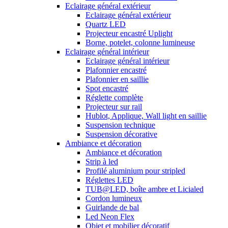
Eclairage général extérieur
Eclairage général extérieur
Quartz LED
Projecteur encastré Uplight
Borne, potelet, colonne lumineuse
Eclairage général intérieur
Eclairage général intérieur
Plafonnier encastré
Plafonnier en saillie
Spot encastré
Réglette complète
Projecteur sur rail
Hublot, Applique, Wall light en saillie
Suspension technique
Suspension décorative
Ambiance et décoration
Ambiance et décoration
Strip à led
Profilé aluminium pour stripled
Réglettes LED
TUB@LED, boîte ambre et Licialed
Cordon lumineux
Guirlande de bal
Led Neon Flex
Objet et mobilier décoratif