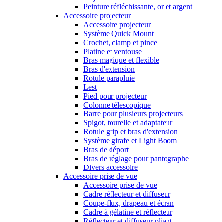
Peinture réfléchissante, or et argent
Accessoire projecteur
Accessoire projecteur
Système Quick Mount
Crochet, clamp et pince
Platine et ventouse
Bras magique et flexible
Bras d'extension
Rotule parapluie
Lest
Pied pour projecteur
Colonne télescopique
Barre pour plusieurs projecteurs
Spigot, tourelle et adaptateur
Rotule grip et bras d'extension
Système girafe et Light Boom
Bras de déport
Bras de réglage pour pantographe
Divers accessoire
Accessoire prise de vue
Accessoire prise de vue
Cadre réflecteur et diffuseur
Coupe-flux, drapeau et écran
Cadre à gélatine et réflecteur
Réflecteur et diffuseur pliant