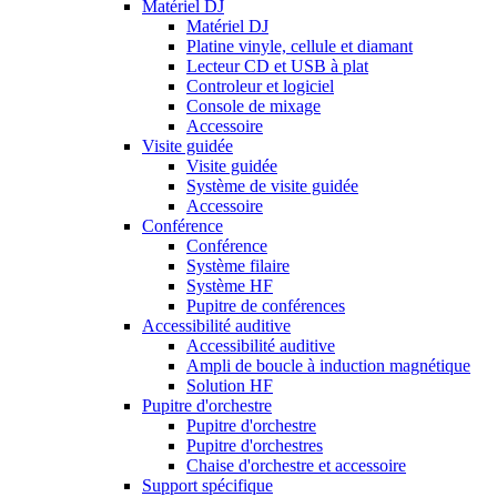
Matériel DJ
Matériel DJ
Platine vinyle, cellule et diamant
Lecteur CD et USB à plat
Controleur et logiciel
Console de mixage
Accessoire
Visite guidée
Visite guidée
Système de visite guidée
Accessoire
Conférence
Conférence
Système filaire
Système HF
Pupitre de conférences
Accessibilité auditive
Accessibilité auditive
Ampli de boucle à induction magnétique
Solution HF
Pupitre d'orchestre
Pupitre d'orchestre
Pupitre d'orchestres
Chaise d'orchestre et accessoire
Support spécifique