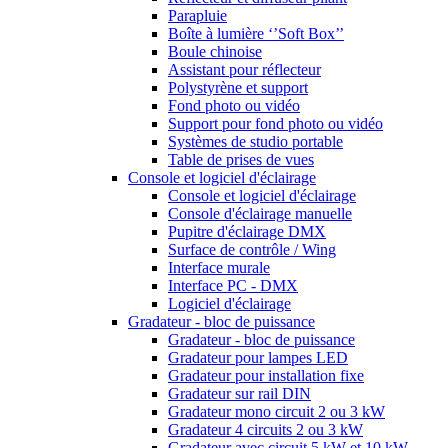
Parapluie
Boîte à lumière ‘’Soft Box’’
Boule chinoise
Assistant pour réflecteur
Polystyrène et support
Fond photo ou vidéo
Support pour fond photo ou vidéo
Systèmes de studio portable
Table de prises de vues
Console et logiciel d'éclairage
Console et logiciel d'éclairage
Console d'éclairage manuelle
Pupitre d'éclairage DMX
Surface de contrôle / Wing
Interface murale
Interface PC - DMX
Logiciel d'éclairage
Gradateur - bloc de puissance
Gradateur - bloc de puissance
Gradateur pour lampes LED
Gradateur pour installation fixe
Gradateur sur rail DIN
Gradateur mono circuit 2 ou 3 kW
Gradateur 4 circuits 2 ou 3 kW
Gradateur avec circuit 5 kW et 10 kW