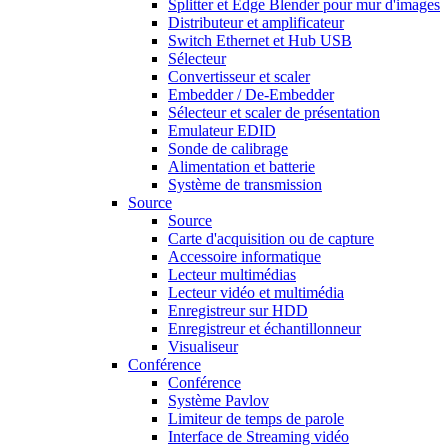
Splitter et Edge Blender pour mur d'images
Distributeur et amplificateur
Switch Ethernet et Hub USB
Sélecteur
Convertisseur et scaler
Embedder / De-Embedder
Sélecteur et scaler de présentation
Emulateur EDID
Sonde de calibrage
Alimentation et batterie
Système de transmission
Source
Source
Carte d'acquisition ou de capture
Accessoire informatique
Lecteur multimédias
Lecteur vidéo et multimédia
Enregistreur sur HDD
Enregistreur et échantillonneur
Visualiseur
Conférence
Conférence
Système Pavlov
Limiteur de temps de parole
Interface de Streaming vidéo