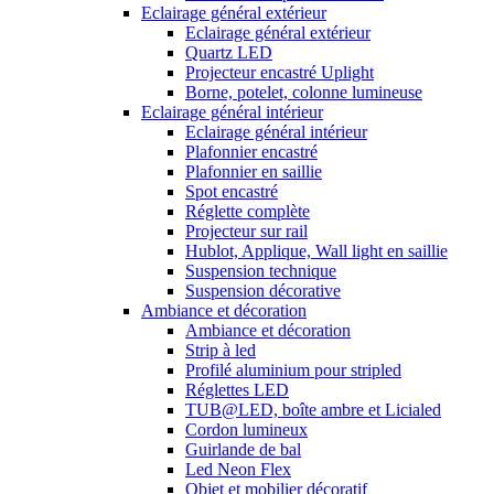
Eclairage général extérieur
Eclairage général extérieur
Quartz LED
Projecteur encastré Uplight
Borne, potelet, colonne lumineuse
Eclairage général intérieur
Eclairage général intérieur
Plafonnier encastré
Plafonnier en saillie
Spot encastré
Réglette complète
Projecteur sur rail
Hublot, Applique, Wall light en saillie
Suspension technique
Suspension décorative
Ambiance et décoration
Ambiance et décoration
Strip à led
Profilé aluminium pour stripled
Réglettes LED
TUB@LED, boîte ambre et Licialed
Cordon lumineux
Guirlande de bal
Led Neon Flex
Objet et mobilier décoratif