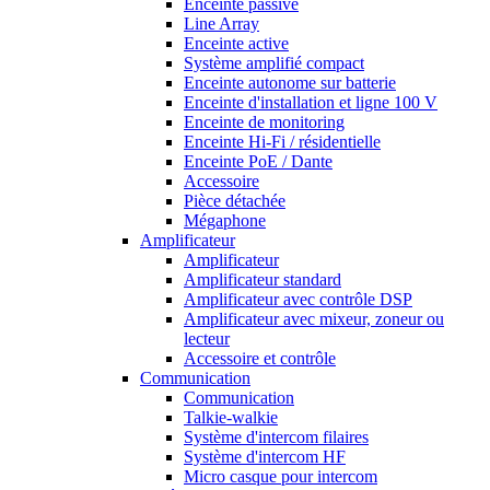
Enceinte passive
Line Array
Enceinte active
Système amplifié compact
Enceinte autonome sur batterie
Enceinte d'installation et ligne 100 V
Enceinte de monitoring
Enceinte Hi-Fi / résidentielle
Enceinte PoE / Dante
Accessoire
Pièce détachée
Mégaphone
Amplificateur
Amplificateur
Amplificateur standard
Amplificateur avec contrôle DSP
Amplificateur avec mixeur, zoneur ou
lecteur
Accessoire et contrôle
Communication
Communication
Talkie-walkie
Système d'intercom filaires
Système d'intercom HF
Micro casque pour intercom