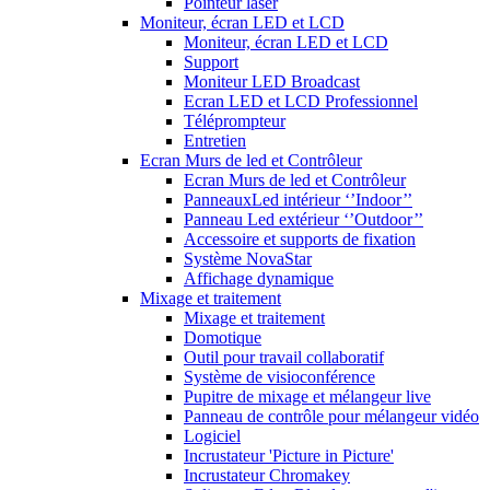
Pointeur laser
Moniteur, écran LED et LCD
Moniteur, écran LED et LCD
Support
Moniteur LED Broadcast
Ecran LED et LCD Professionnel
Téléprompteur
Entretien
Ecran Murs de led et Contrôleur
Ecran Murs de led et Contrôleur
PanneauxLed intérieur ‘’Indoor’’
Panneau Led extérieur ‘’Outdoor’’
Accessoire et supports de fixation
Système NovaStar
Affichage dynamique
Mixage et traitement
Mixage et traitement
Domotique
Outil pour travail collaboratif
Système de visioconférence
Pupitre de mixage et mélangeur live
Panneau de contrôle pour mélangeur vidéo
Logiciel
Incrustateur 'Picture in Picture'
Incrustateur Chromakey