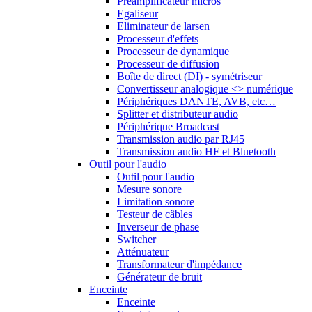
Préamplificateur micros
Egaliseur
Eliminateur de larsen
Processeur d'effets
Processeur de dynamique
Processeur de diffusion
Boîte de direct (DI) - symétriseur
Convertisseur analogique <> numérique
Périphériques DANTE, AVB, etc…
Splitter et distributeur audio
Périphérique Broadcast
Transmission audio par RJ45
Transmission audio HF et Bluetooth
Outil pour l'audio
Outil pour l'audio
Mesure sonore
Limitation sonore
Testeur de câbles
Inverseur de phase
Switcher
Atténuateur
Transformateur d'impédance
Générateur de bruit
Enceinte
Enceinte