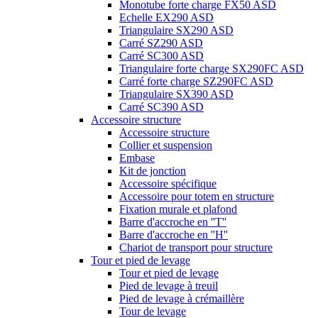
Monotube forte charge FX50 ASD
Echelle EX290 ASD
Triangulaire SX290 ASD
Carré SZ290 ASD
Carré SC300 ASD
Triangulaire forte charge SX290FC ASD
Carré forte charge SZ290FC ASD
Triangulaire SX390 ASD
Carré SC390 ASD
Accessoire structure
Accessoire structure
Collier et suspension
Embase
Kit de jonction
Accessoire spécifique
Accessoire pour totem en structure
Fixation murale et plafond
Barre d'accroche en ''T''
Barre d'accroche en ''H''
Chariot de transport pour structure
Tour et pied de levage
Tour et pied de levage
Pied de levage à treuil
Pied de levage à crémaillère
Tour de levage