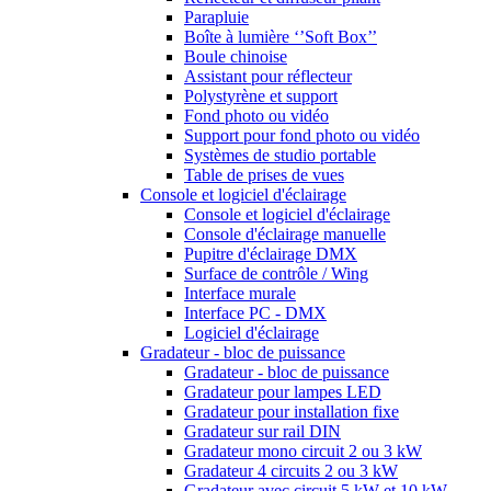
Parapluie
Boîte à lumière ‘’Soft Box’’
Boule chinoise
Assistant pour réflecteur
Polystyrène et support
Fond photo ou vidéo
Support pour fond photo ou vidéo
Systèmes de studio portable
Table de prises de vues
Console et logiciel d'éclairage
Console et logiciel d'éclairage
Console d'éclairage manuelle
Pupitre d'éclairage DMX
Surface de contrôle / Wing
Interface murale
Interface PC - DMX
Logiciel d'éclairage
Gradateur - bloc de puissance
Gradateur - bloc de puissance
Gradateur pour lampes LED
Gradateur pour installation fixe
Gradateur sur rail DIN
Gradateur mono circuit 2 ou 3 kW
Gradateur 4 circuits 2 ou 3 kW
Gradateur avec circuit 5 kW et 10 kW