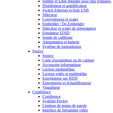
Splitter et Edge Blender pour mur d'images
Distributeur et amplificateur
Switch Ethernet et Hub USB
Sélecteur
Convertisseur et scaler
Embedder / De-Embedder
Sélecteur et scaler de présentation
Emulateur EDID
Sonde de calibrage
Alimentation et batterie
Système de transmission
Source
Source
Carte d'acquisition ou de capture
Accessoire informatique
Lecteur multimédias
Lecteur vidéo et multimédia
Enregistreur sur HDD
Enregistreur et échantillonneur
Visualiseur
Conférence
Conférence
Système Pavlov
Limiteur de temps de parole
Interface de Streaming vidéo