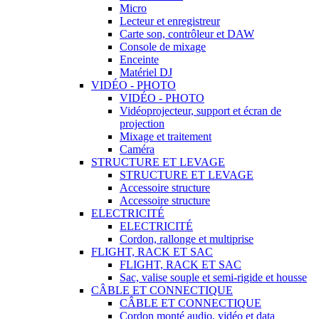
Micro
Lecteur et enregistreur
Carte son, contrôleur et DAW
Console de mixage
Enceinte
Matériel DJ
VIDÉO - PHOTO
VIDÉO - PHOTO
Vidéoprojecteur, support et écran de
projection
Mixage et traitement
Caméra
STRUCTURE ET LEVAGE
STRUCTURE ET LEVAGE
Accessoire structure
Accessoire structure
ELECTRICITÉ
ELECTRICITÉ
Cordon, rallonge et multiprise
FLIGHT, RACK ET SAC
FLIGHT, RACK ET SAC
Sac, valise souple et semi-rigide et housse
CÂBLE ET CONNECTIQUE
CÂBLE ET CONNECTIQUE
Cordon monté audio, vidéo et data