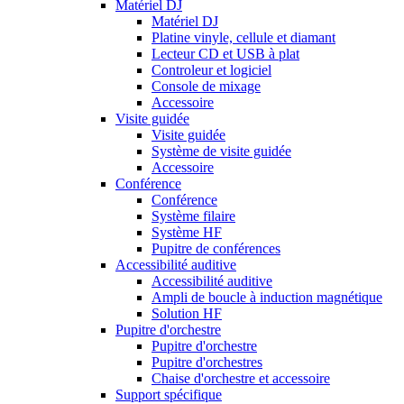
Matériel DJ
Matériel DJ
Platine vinyle, cellule et diamant
Lecteur CD et USB à plat
Controleur et logiciel
Console de mixage
Accessoire
Visite guidée
Visite guidée
Système de visite guidée
Accessoire
Conférence
Conférence
Système filaire
Système HF
Pupitre de conférences
Accessibilité auditive
Accessibilité auditive
Ampli de boucle à induction magnétique
Solution HF
Pupitre d'orchestre
Pupitre d'orchestre
Pupitre d'orchestres
Chaise d'orchestre et accessoire
Support spécifique