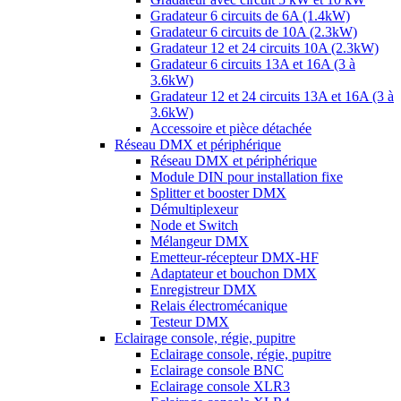
Gradateur 6 circuits de 6A (1.4kW)
Gradateur 6 circuits de 10A (2.3kW)
Gradateur 12 et 24 circuits 10A (2.3kW)
Gradateur 6 circuits 13A et 16A (3 à
3.6kW)
Gradateur 12 et 24 circuits 13A et 16A (3 à
3.6kW)
Accessoire et pièce détachée
Réseau DMX et périphérique
Réseau DMX et périphérique
Module DIN pour installation fixe
Splitter et booster DMX
Démultiplexeur
Node et Switch
Mélangeur DMX
Emetteur-récepteur DMX-HF
Adaptateur et bouchon DMX
Enregistreur DMX
Relais électromécanique
Testeur DMX
Eclairage console, régie, pupitre
Eclairage console, régie, pupitre
Eclairage console BNC
Eclairage console XLR3