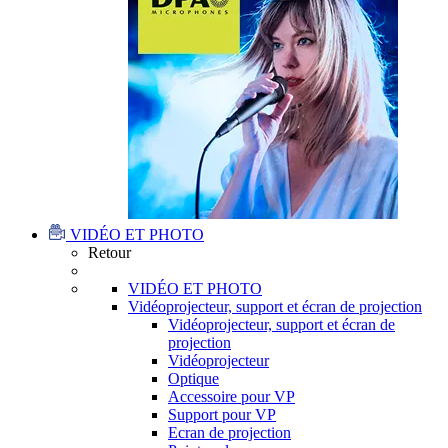
VIDÉO ET PHOTO
Retour
VIDÉO ET PHOTO
Vidéoprojecteur, support et écran de projection
Vidéoprojecteur, support et écran de
projection
Vidéoprojecteur
Optique
Accessoire pour VP
Support pour VP
Ecran de projection