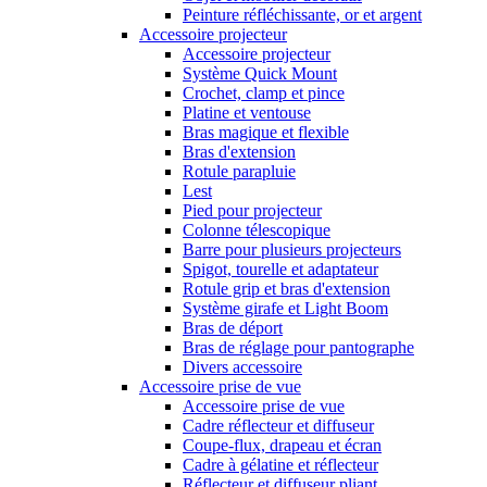
Peinture réfléchissante, or et argent
Accessoire projecteur
Accessoire projecteur
Système Quick Mount
Crochet, clamp et pince
Platine et ventouse
Bras magique et flexible
Bras d'extension
Rotule parapluie
Lest
Pied pour projecteur
Colonne télescopique
Barre pour plusieurs projecteurs
Spigot, tourelle et adaptateur
Rotule grip et bras d'extension
Système girafe et Light Boom
Bras de déport
Bras de réglage pour pantographe
Divers accessoire
Accessoire prise de vue
Accessoire prise de vue
Cadre réflecteur et diffuseur
Coupe-flux, drapeau et écran
Cadre à gélatine et réflecteur
Réflecteur et diffuseur pliant