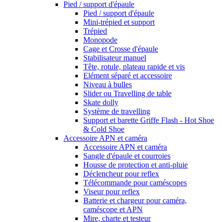
Pied / support d'épaule
Pied / support d'épaule
Mini-trépied et support
Trépied
Monopode
Cage et Crosse d'épaule
Stabilisateur manuel
Tête, rotule, plateau rapide et vis
Elément séparé et accessoire
Niveau à bulles
Slider ou Travelling de table
Skate dolly
Système de travelling
Support et barette Griffe Flash - Hot Shoe
& Cold Shoe
Accessoire APN et caméra
Accessoire APN et caméra
Sangle d'épaule et courroies
Housse de protection et anti-pluie
Déclencheur pour reflex
Télécommande pour caméscopes
Viseur pour reflex
Batterie et chargeur pour caméra,
caméscope et APN
Mire, charte et testeur