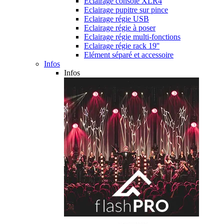
Eclairage console XLR4
Eclairage pupitre sur pince
Eclairage régie USB
Eclairage régie à poser
Eclairage régie multi-fonctions
Eclairage régie rack 19''
Elément séparé et accessoire
Infos
Infos