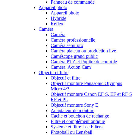
Panneau de commande
Appareil photo
Appareil photo
Hybride
Reflex
Caméra
Caméra
Caméra professionnelle
Caméra semi-pro
Caméra plateau ou production live
Caméscope grand public
Caméra PTZ et Pupitre de contrôle
Caméra 'Action Cam'
Objectif et filtre
Objectif et filtre
Objectif monture Panasonic Olympus
Micro 4/3
Objectif monture Canon EF-S, EF et RF-S
RF et PL
Objectif monture Sony E
Adaptateur de monture
Cache et bouchon de rechange
Filtre et complément optique
Système et filtre Lee Filters
Photoball ou Lensball