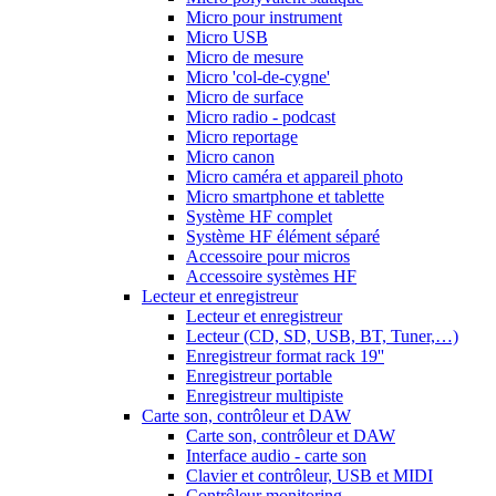
Micro pour instrument
Micro USB
Micro de mesure
Micro 'col-de-cygne'
Micro de surface
Micro radio - podcast
Micro reportage
Micro canon
Micro caméra et appareil photo
Micro smartphone et tablette
Système HF complet
Système HF élément séparé
Accessoire pour micros
Accessoire systèmes HF
Lecteur et enregistreur
Lecteur et enregistreur
Lecteur (CD, SD, USB, BT, Tuner,…)
Enregistreur format rack 19''
Enregistreur portable
Enregistreur multipiste
Carte son, contrôleur et DAW
Carte son, contrôleur et DAW
Interface audio - carte son
Clavier et contrôleur, USB et MIDI
Contrôleur monitoring