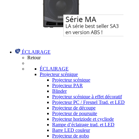
ÉCLAIRAGE
Retour
ÉCLAIRAGE
Projecteur scénique
Projecteur scénique
Projecteur PAR
Blinder
Projecteur scénique à effet décoratif
Projecteur PC / Fresnel Trad. et LED
Projecteur de découpe
Projecteur de poursuite
Projecteur horiziode et cycliode
Rampe d’éclairage trad. et LED
Barre LED couleur
Projecteur de gobo