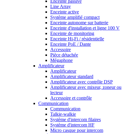
Enceinte passive
Line Array
Enceinte active
Système amplifié compact
Enceinte autonome sur batterie
Enceinte d'installation et ligne 100 V
Enceinte de monitoring
Enceinte Hi-Fi / résidentielle
Enceinte PoE / Dante
Accessoire
Pièce détachée
Mégaphone
Amplificateur
Amplificateur
Amplificateur standard
Amplificateur avec contrôle DSP
Amplificateur avec mixeur, zoneur ou
lecteur
Accessoire et contrôle
Communication
Communication
Talkie-walkie
Système d'intercom filaires
Système d'intercom HF
Micro casque pour intercom