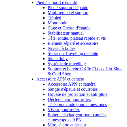
Pied / support d'épaule
Pied / support d'épaule
Mini-trépied et support
Trépied
Monopode
Cage et Crosse d'épaule
Stabilisateur manuel
Tête, rotule, plateau rapide et vis
Elément séparé et accessoire
Niveau à bulles
Slider ou Travelling de table
Skate dolly
Système de travelling
Support et barette Griffe Flash - Hot Shoe
& Cold Shoe
Accessoire APN et caméra
Accessoire APN et caméra
Sangle d'épaule et courroies
Housse de protection et anti-pluie
Déclencheur pour reflex
Télécommande pour caméscopes
Viseur pour reflex
Batterie et chargeur pour caméra,
caméscope et APN
Mire, charte et testeur