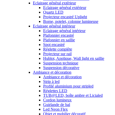
Eclairage général extérieur
Eclairage général extérieur
Quartz LED
Projecteur encastré Uplight
Borne, potelet, colonne lumineuse
Eclairage général intérieur
Eclairage général intérieur
Plafonnier encastré
Plafonnier en saillie
Spot encastré
Réglette complète
Projecteur sur rail
Hublot, Applique, Wall light en saillie
Suspension technique
Suspension décorative
Ambiance et décoration
Ambiance et décoration
Strip à led
Profilé aluminium pour stripled
Réglettes LED
TUB@LED, boîte ambre et Licialed
Cordon lumineux
Guirlande de bal
Led Neon Flex
Objet et mobilier décoratif