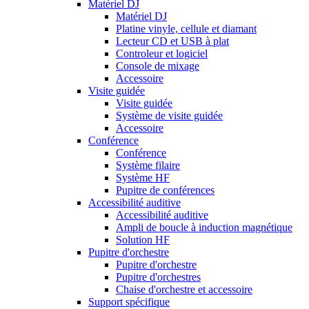
Matériel DJ
Matériel DJ
Platine vinyle, cellule et diamant
Lecteur CD et USB à plat
Controleur et logiciel
Console de mixage
Accessoire
Visite guidée
Visite guidée
Système de visite guidée
Accessoire
Conférence
Conférence
Système filaire
Système HF
Pupitre de conférences
Accessibilité auditive
Accessibilité auditive
Ampli de boucle à induction magnétique
Solution HF
Pupitre d'orchestre
Pupitre d'orchestre
Pupitre d'orchestres
Chaise d'orchestre et accessoire
Support spécifique