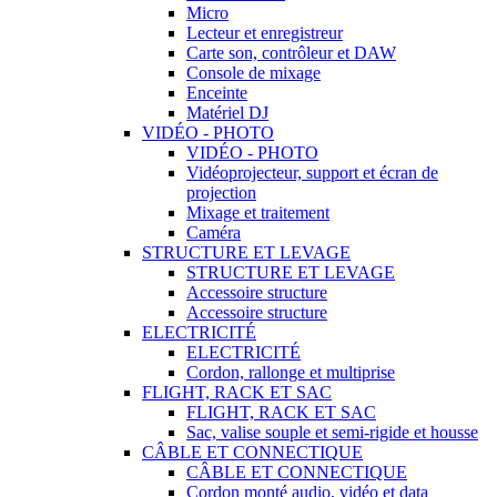
Micro
Lecteur et enregistreur
Carte son, contrôleur et DAW
Console de mixage
Enceinte
Matériel DJ
VIDÉO - PHOTO
VIDÉO - PHOTO
Vidéoprojecteur, support et écran de
projection
Mixage et traitement
Caméra
STRUCTURE ET LEVAGE
STRUCTURE ET LEVAGE
Accessoire structure
Accessoire structure
ELECTRICITÉ
ELECTRICITÉ
Cordon, rallonge et multiprise
FLIGHT, RACK ET SAC
FLIGHT, RACK ET SAC
Sac, valise souple et semi-rigide et housse
CÂBLE ET CONNECTIQUE
CÂBLE ET CONNECTIQUE
Cordon monté audio, vidéo et data