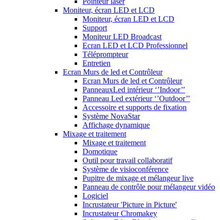
Pointeur laser
Moniteur, écran LED et LCD
Moniteur, écran LED et LCD
Support
Moniteur LED Broadcast
Ecran LED et LCD Professionnel
Téléprompteur
Entretien
Ecran Murs de led et Contrôleur
Ecran Murs de led et Contrôleur
PanneauxLed intérieur ‘’Indoor’’
Panneau Led extérieur ‘’Outdoor’’
Accessoire et supports de fixation
Système NovaStar
Affichage dynamique
Mixage et traitement
Mixage et traitement
Domotique
Outil pour travail collaboratif
Système de visioconférence
Pupitre de mixage et mélangeur live
Panneau de contrôle pour mélangeur vidéo
Logiciel
Incrustateur 'Picture in Picture'
Incrustateur Chromakey