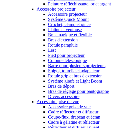
Peinture réfléchissante, or et argent
Accessoire projecteur
Accessoire projecteur
Système Quick Mount
Crochet, clamp et pince
Platine et ventouse
Bras magique et flexible
Bras d'extension
Rotule parapluie
Lest
Pied pour projecteur
Colonne télescopique
Barre pour plusieurs projecteurs
Spigot, tourelle et adaptateur
Rotule grip et bras d'extension
Système girafe et Light Boom
Bras de déport
Bras de réglage pour pantographe
Divers accessoire
Accessoire prise de vue
Accessoire prise de vue
Cadre réflecteur et diffuseur
Coupe-flux, drapeau et écran
Cadre à gélatine et réflecteur
Réflecteur et diffuseur pliant