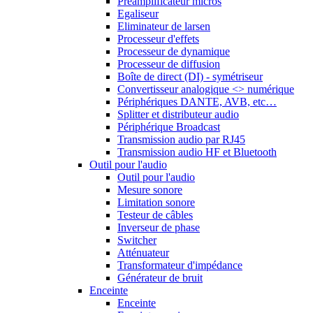
Préamplificateur micros
Egaliseur
Eliminateur de larsen
Processeur d'effets
Processeur de dynamique
Processeur de diffusion
Boîte de direct (DI) - symétriseur
Convertisseur analogique <> numérique
Périphériques DANTE, AVB, etc…
Splitter et distributeur audio
Périphérique Broadcast
Transmission audio par RJ45
Transmission audio HF et Bluetooth
Outil pour l'audio
Outil pour l'audio
Mesure sonore
Limitation sonore
Testeur de câbles
Inverseur de phase
Switcher
Atténuateur
Transformateur d'impédance
Générateur de bruit
Enceinte
Enceinte