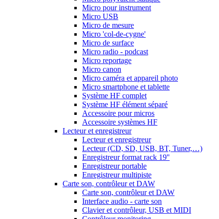
Micro pour instrument
Micro USB
Micro de mesure
Micro 'col-de-cygne'
Micro de surface
Micro radio - podcast
Micro reportage
Micro canon
Micro caméra et appareil photo
Micro smartphone et tablette
Système HF complet
Système HF élément séparé
Accessoire pour micros
Accessoire systèmes HF
Lecteur et enregistreur
Lecteur et enregistreur
Lecteur (CD, SD, USB, BT, Tuner,…)
Enregistreur format rack 19''
Enregistreur portable
Enregistreur multipiste
Carte son, contrôleur et DAW
Carte son, contrôleur et DAW
Interface audio - carte son
Clavier et contrôleur, USB et MIDI
Contrôleur monitoring