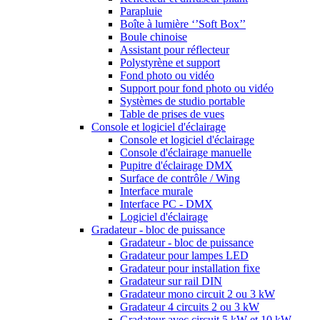
Parapluie
Boîte à lumière ‘’Soft Box’’
Boule chinoise
Assistant pour réflecteur
Polystyrène et support
Fond photo ou vidéo
Support pour fond photo ou vidéo
Systèmes de studio portable
Table de prises de vues
Console et logiciel d'éclairage
Console et logiciel d'éclairage
Console d'éclairage manuelle
Pupitre d'éclairage DMX
Surface de contrôle / Wing
Interface murale
Interface PC - DMX
Logiciel d'éclairage
Gradateur - bloc de puissance
Gradateur - bloc de puissance
Gradateur pour lampes LED
Gradateur pour installation fixe
Gradateur sur rail DIN
Gradateur mono circuit 2 ou 3 kW
Gradateur 4 circuits 2 ou 3 kW
Gradateur avec circuit 5 kW et 10 kW