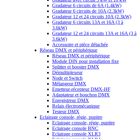
Gradateur 6 circuits de 6A (1.4kW)
Gradateur 6 circuits de 10A (2.3kW)
Gradateur 12 et 24 circuits 10A (2.3kW)
Gradateur 6 circuits 13A et 16A (3 à
3.6kW)
Gradateur 12 et 24 circuits 13A et 16A (3 à
3.6kW)
Accessoire et pièce détachée
Réseau DMX et périphérique
Réseau DMX et périphérique
Module DIN pour installation fixe
Splitter et booster DMX
Démultiplexeur
Node et Switch
Mélangeur DMX
Emetteur-récepteur DMX-HF
Adaptateur et bouchon DMX
Enregistreur DMX
Relais électromécanique
Testeur DMX
Eclairage console, régie, pupitre
Eclairage console, régie, pupitre
Eclairage console BNC
Eclairage console XLR3