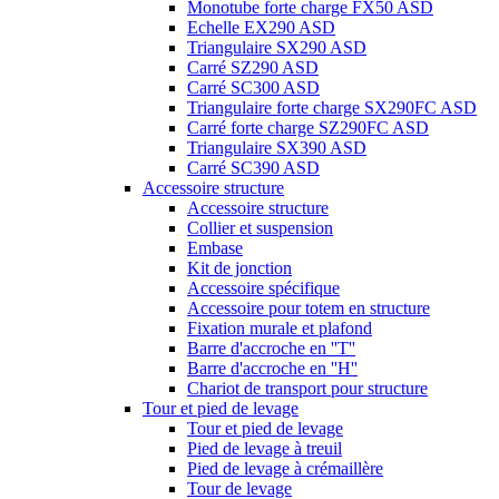
Monotube forte charge FX50 ASD
Echelle EX290 ASD
Triangulaire SX290 ASD
Carré SZ290 ASD
Carré SC300 ASD
Triangulaire forte charge SX290FC ASD
Carré forte charge SZ290FC ASD
Triangulaire SX390 ASD
Carré SC390 ASD
Accessoire structure
Accessoire structure
Collier et suspension
Embase
Kit de jonction
Accessoire spécifique
Accessoire pour totem en structure
Fixation murale et plafond
Barre d'accroche en ''T''
Barre d'accroche en ''H''
Chariot de transport pour structure
Tour et pied de levage
Tour et pied de levage
Pied de levage à treuil
Pied de levage à crémaillère
Tour de levage