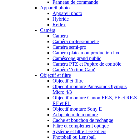
Panneau de commande
Appareil photo
Appareil photo
Hybride
Reflex
Caméra
Caméra
Caméra professionnelle
Caméra semi-pro
Caméra plateau ou production live
Caméscope grand public
Caméra PTZ et Pupitre de contrôle
Caméra 'Action Cam'
Objectif et filtre
Objectif et filtre
Objectif monture Panasonic Olympus
Micro 4/3
Objectif monture Canon EF-S, EF et RF-S
RF et PL
Objectif monture Sony E
Adaptateur de monture
Cache et bouchon de rechange
Filtre et complément optique
Système et filtre Lee Filters
Photoball ou Lensball