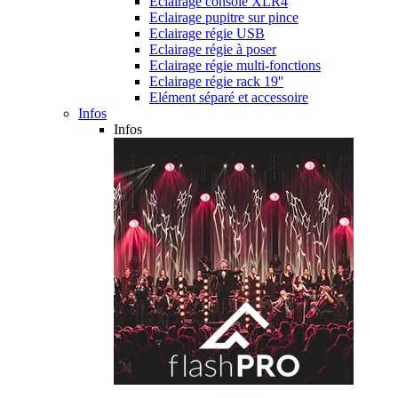
Eclairage console XLR4
Eclairage pupitre sur pince
Eclairage régie USB
Eclairage régie à poser
Eclairage régie multi-fonctions
Eclairage régie rack 19''
Elément séparé et accessoire
Infos
Infos