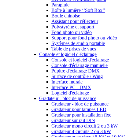
Parapluie
Boîte à lumière ‘’Soft Box’’
Boule chinoise
Assistant pour réflecteur
Polystyrène et support
Fond photo ou vidéo
Support pour fond photo ou vidéo
Systèmes de studio portable
Table de prises de vues
Console et logiciel d'éclairage
Console et logiciel d'éclairage
Console d'éclairage manuelle
Pupitre d'éclairage DMX
Surface de contrôle / Wing
Interface murale
Interface PC - DMX
Logiciel d'éclairage
Gradateur - bloc de puissance
Gradateur - bloc de puissance
Gradateur pour lampes LED
Gradateur pour installation fixe
Gradateur sur rail DIN
Gradateur mono circuit 2 ou 3 kW
Gradateur 4 circuits 2 ou 3 kW
Gradateur avec circuit 5 kW et 10 kW