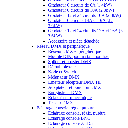
Gradateur 6 circuits de 6A (1.4kW)
Gradateur 6 circuits de 10A (2.3kW)
Gradateur 12 et 24 circuits 10A (2.3kW)
Gradateur 6 circuits 13A et 16A (3 à
3.6kW)
Gradateur 12 et 24 circuits 13A et 16A (3 à
3.6kW)
Accessoire et pièce détachée
Réseau DMX et périphérique
Réseau DMX et périphérique
Module DIN pour installation fixe
Splitter et booster DMX
Démultiplexeur
Node et Switch
Mélangeur DMX
Emetteur-récepteur DMX-HF
Adaptateur et bouchon DMX
Enregistreur DMX
Relais électromécanique
Testeur DMX
Eclairage console, régie, pupitre
Eclairage console, régie, pupitre
Eclairage console BNC
Eclairage console XLR3