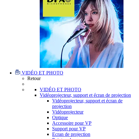
VIDÉO ET PHOTO
Retour
VIDÉO ET PHOTO
Vidéoprojecteur, support et écran de projection
Vidéoprojecteur, support et écran de
projection
Vidéoprojecteur
Optique
Accessoire pour VP
Support pour VP
Ecran de projection