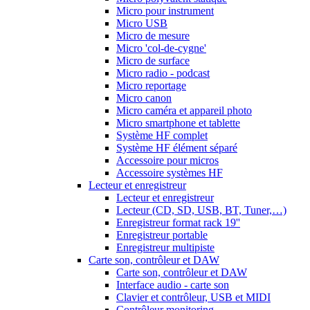
Micro pour instrument
Micro USB
Micro de mesure
Micro 'col-de-cygne'
Micro de surface
Micro radio - podcast
Micro reportage
Micro canon
Micro caméra et appareil photo
Micro smartphone et tablette
Système HF complet
Système HF élément séparé
Accessoire pour micros
Accessoire systèmes HF
Lecteur et enregistreur
Lecteur et enregistreur
Lecteur (CD, SD, USB, BT, Tuner,…)
Enregistreur format rack 19''
Enregistreur portable
Enregistreur multipiste
Carte son, contrôleur et DAW
Carte son, contrôleur et DAW
Interface audio - carte son
Clavier et contrôleur, USB et MIDI
Contrôleur monitoring