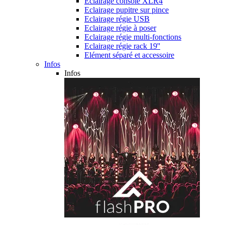
Eclairage console XLR4
Eclairage pupitre sur pince
Eclairage régie USB
Eclairage régie à poser
Eclairage régie multi-fonctions
Eclairage régie rack 19''
Elément séparé et accessoire
Infos
Infos