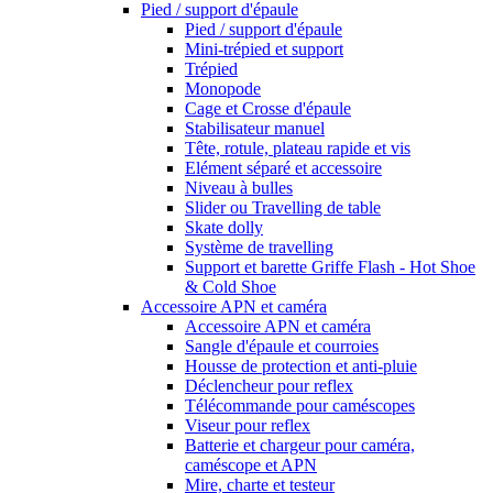
Pied / support d'épaule
Pied / support d'épaule
Mini-trépied et support
Trépied
Monopode
Cage et Crosse d'épaule
Stabilisateur manuel
Tête, rotule, plateau rapide et vis
Elément séparé et accessoire
Niveau à bulles
Slider ou Travelling de table
Skate dolly
Système de travelling
Support et barette Griffe Flash - Hot Shoe
& Cold Shoe
Accessoire APN et caméra
Accessoire APN et caméra
Sangle d'épaule et courroies
Housse de protection et anti-pluie
Déclencheur pour reflex
Télécommande pour caméscopes
Viseur pour reflex
Batterie et chargeur pour caméra,
caméscope et APN
Mire, charte et testeur