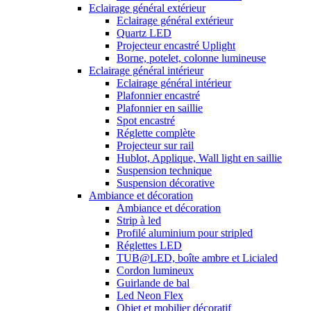
Eclairage général extérieur
Eclairage général extérieur
Quartz LED
Projecteur encastré Uplight
Borne, potelet, colonne lumineuse
Eclairage général intérieur
Eclairage général intérieur
Plafonnier encastré
Plafonnier en saillie
Spot encastré
Réglette complète
Projecteur sur rail
Hublot, Applique, Wall light en saillie
Suspension technique
Suspension décorative
Ambiance et décoration
Ambiance et décoration
Strip à led
Profilé aluminium pour stripled
Réglettes LED
TUB@LED, boîte ambre et Licialed
Cordon lumineux
Guirlande de bal
Led Neon Flex
Objet et mobilier décoratif