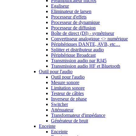
Préamplificateur micros
Egaliseur
Eliminateur de larsen
Processeur d'effets
Processeur de dynamique
Processeur de diffusion
Boîte de direct (DI) - symétriseur
Convertisseur analogique <> numérique
Périphériques DANTE, AVB, etc…
Splitter et distributeur audio
Périphérique Broadcast
Transmission audio par RJ45
Transmission audio HF et Bluetooth
Outil pour l'audio
Outil pour l'audio
Mesure sonore
Limitation sonore
Testeur de câbles
Inverseur de phase
Switcher
Atténuateur
Transformateur d'impédance
Générateur de bruit
Enceinte
Enceinte