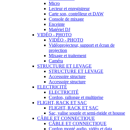
Micro
Lecteur et enregistreur
Carte son, contrôleur et DAW
Console de mixage
Enceinte
Matériel DJ
VIDÉO - PHOTO
VIDÉO - PHOTO
Vidéoprojecteur, support et écran de
projection
Mixage et traitement
Caméra
STRUCTURE ET LEVAGE
STRUCTURE ET LEVAGE
Accessoire structure
Accessoire structure
ELECTRICITÉ
ELECTRICITÉ
Cordon, rallonge et multiprise
FLIGHT, RACK ET SAC
FLIGHT, RACK ET SAC
Sac, valise souple et semi-rigide et housse
CÂBLE ET CONNECTIQUE
CÂBLE ET CONNECTIQUE
Cordon monté audio, vidéo et data