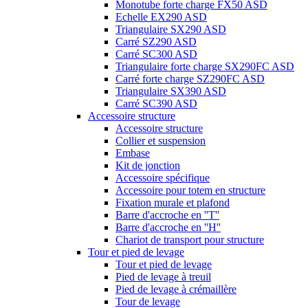
Monotube forte charge FX50 ASD
Echelle EX290 ASD
Triangulaire SX290 ASD
Carré SZ290 ASD
Carré SC300 ASD
Triangulaire forte charge SX290FC ASD
Carré forte charge SZ290FC ASD
Triangulaire SX390 ASD
Carré SC390 ASD
Accessoire structure
Accessoire structure
Collier et suspension
Embase
Kit de jonction
Accessoire spécifique
Accessoire pour totem en structure
Fixation murale et plafond
Barre d'accroche en ''T''
Barre d'accroche en ''H''
Chariot de transport pour structure
Tour et pied de levage
Tour et pied de levage
Pied de levage à treuil
Pied de levage à crémaillère
Tour de levage