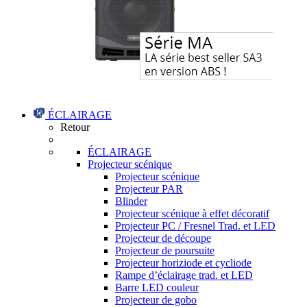
ÉCLAIRAGE
Retour
ÉCLAIRAGE
Projecteur scénique
Projecteur scénique
Projecteur PAR
Blinder
Projecteur scénique à effet décoratif
Projecteur PC / Fresnel Trad. et LED
Projecteur de découpe
Projecteur de poursuite
Projecteur horiziode et cycliode
Rampe d’éclairage trad. et LED
Barre LED couleur
Projecteur de gobo