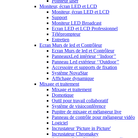
Pointeur laser
Moniteur, écran LED et LCD
Moniteur, écran LED et LCD
Support
Moniteur LED Broadcast
Ecran LED et LCD Professionnel
Téléprompteur
Entretien
Ecran Murs de led et Contrôleur
Ecran Murs de led et Contrôleur
PanneauxLed intérieur ‘’Indoor’’
Panneau Led extérieur ‘’Outdoor’’
Accessoire et supports de fixation
Système NovaStar
Affichage dynamique
Mixage et traitement
Mixage et traitement
Domotique
Outil pour travail collaboratif
Système de visioconférence
Pupitre de mixage et mélangeur live
Panneau de contrôle pour mélangeur vidéo
Logiciel
Incrustateur 'Picture in Picture'
Incrustateur Chromakey