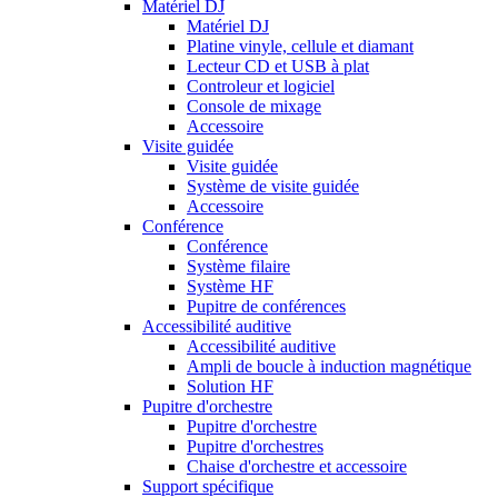
Matériel DJ
Matériel DJ
Platine vinyle, cellule et diamant
Lecteur CD et USB à plat
Controleur et logiciel
Console de mixage
Accessoire
Visite guidée
Visite guidée
Système de visite guidée
Accessoire
Conférence
Conférence
Système filaire
Système HF
Pupitre de conférences
Accessibilité auditive
Accessibilité auditive
Ampli de boucle à induction magnétique
Solution HF
Pupitre d'orchestre
Pupitre d'orchestre
Pupitre d'orchestres
Chaise d'orchestre et accessoire
Support spécifique