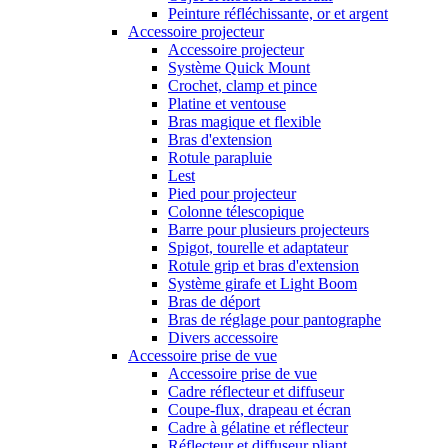
Peinture réfléchissante, or et argent
Accessoire projecteur
Accessoire projecteur
Système Quick Mount
Crochet, clamp et pince
Platine et ventouse
Bras magique et flexible
Bras d'extension
Rotule parapluie
Lest
Pied pour projecteur
Colonne télescopique
Barre pour plusieurs projecteurs
Spigot, tourelle et adaptateur
Rotule grip et bras d'extension
Système girafe et Light Boom
Bras de déport
Bras de réglage pour pantographe
Divers accessoire
Accessoire prise de vue
Accessoire prise de vue
Cadre réflecteur et diffuseur
Coupe-flux, drapeau et écran
Cadre à gélatine et réflecteur
Réflecteur et diffuseur pliant