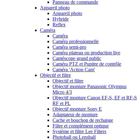
Panneau de commande
Appareil photo
Appareil photo
Hybride
Reflex
Caméra
Caméra
Caméra professionnelle
Caméra semi-pro
Caméra plateau ou production live
Caméscope grand public
Caméra PTZ et Pupitre de contrôle
Caméra 'Action Cam'
Objectif et filtre
Objectif et filtre
Objectif monture Panasonic Olympus
Micro 4/3
Objectif monture Canon EF-S, EF et RF-S
RF et PL
Objectif monture Sony E
Adaptateur de monture
Cache et bouchon de rechange
Filtre et complément optique
Système et filtre Lee Filters
Photoball ou Lensball