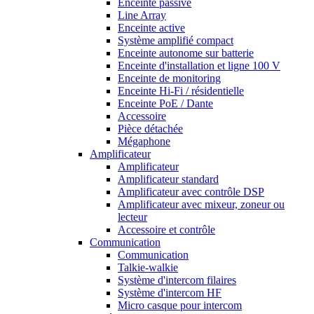
Enceinte passive
Line Array
Enceinte active
Système amplifié compact
Enceinte autonome sur batterie
Enceinte d'installation et ligne 100 V
Enceinte de monitoring
Enceinte Hi-Fi / résidentielle
Enceinte PoE / Dante
Accessoire
Pièce détachée
Mégaphone
Amplificateur
Amplificateur
Amplificateur standard
Amplificateur avec contrôle DSP
Amplificateur avec mixeur, zoneur ou
lecteur
Accessoire et contrôle
Communication
Communication
Talkie-walkie
Système d'intercom filaires
Système d'intercom HF
Micro casque pour intercom