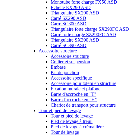
Monotube forte charge FX50 ASD
Echelle EX290 ASD
Triangulaire SX290 ASD
Carré SZ290 ASD
Carré SC300 ASD
Triangulaire forte charge SX290FC ASD
Carré forte charge SZ290FC ASD
Triangulaire SX390 ASD
Carré SC390 ASD
Accessoire structure
Accessoire structure
Collier et suspension
Embase
Kit de jonction
Accessoire spécifique
Accessoire pour totem en structure
Fixation murale et plafond
Barre d'accroche en ''T''
Barre d'accroche en ''H''
Chariot de transport pour structure
Tour et pied de levage
Tour et pied de levage
Pied de levage à treuil
Pied de levage à crémaillère
Tour de levage