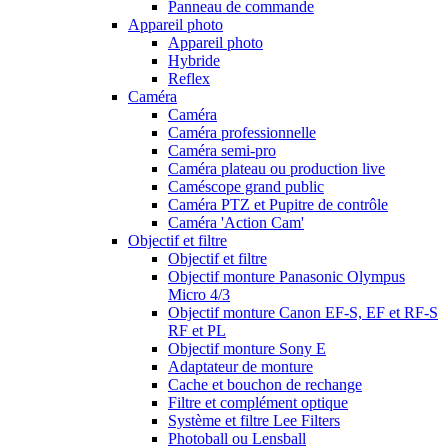
Panneau de commande
Appareil photo
Appareil photo
Hybride
Reflex
Caméra
Caméra
Caméra professionnelle
Caméra semi-pro
Caméra plateau ou production live
Caméscope grand public
Caméra PTZ et Pupitre de contrôle
Caméra 'Action Cam'
Objectif et filtre
Objectif et filtre
Objectif monture Panasonic Olympus
Micro 4/3
Objectif monture Canon EF-S, EF et RF-S
RF et PL
Objectif monture Sony E
Adaptateur de monture
Cache et bouchon de rechange
Filtre et complément optique
Système et filtre Lee Filters
Photoball ou Lensball