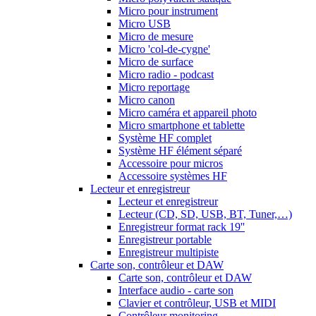
Micro pour instrument
Micro USB
Micro de mesure
Micro 'col-de-cygne'
Micro de surface
Micro radio - podcast
Micro reportage
Micro canon
Micro caméra et appareil photo
Micro smartphone et tablette
Système HF complet
Système HF élément séparé
Accessoire pour micros
Accessoire systèmes HF
Lecteur et enregistreur
Lecteur et enregistreur
Lecteur (CD, SD, USB, BT, Tuner,…)
Enregistreur format rack 19''
Enregistreur portable
Enregistreur multipiste
Carte son, contrôleur et DAW
Carte son, contrôleur et DAW
Interface audio - carte son
Clavier et contrôleur, USB et MIDI
Contrôleur monitoring