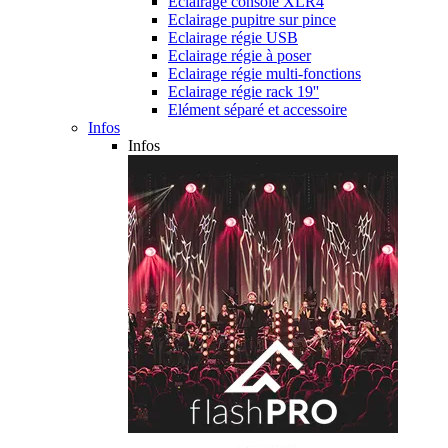
Eclairage console XLR4
Eclairage pupitre sur pince
Eclairage régie USB
Eclairage régie à poser
Eclairage régie multi-fonctions
Eclairage régie rack 19''
Elément séparé et accessoire
Infos
Infos