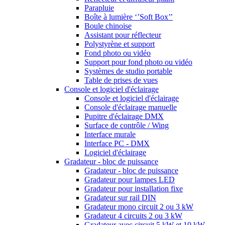
Parapluie
Boîte à lumière ‘’Soft Box’’
Boule chinoise
Assistant pour réflecteur
Polystyrène et support
Fond photo ou vidéo
Support pour fond photo ou vidéo
Systèmes de studio portable
Table de prises de vues
Console et logiciel d'éclairage
Console et logiciel d'éclairage
Console d'éclairage manuelle
Pupitre d'éclairage DMX
Surface de contrôle / Wing
Interface murale
Interface PC - DMX
Logiciel d'éclairage
Gradateur - bloc de puissance
Gradateur - bloc de puissance
Gradateur pour lampes LED
Gradateur pour installation fixe
Gradateur sur rail DIN
Gradateur mono circuit 2 ou 3 kW
Gradateur 4 circuits 2 ou 3 kW
Gradateur avec circuit 5 kW et 10 kW