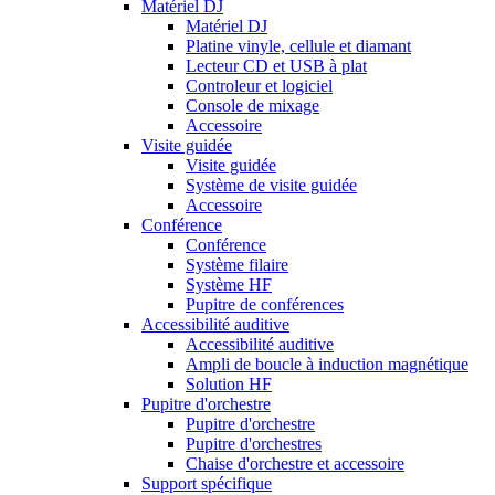
Matériel DJ
Matériel DJ
Platine vinyle, cellule et diamant
Lecteur CD et USB à plat
Controleur et logiciel
Console de mixage
Accessoire
Visite guidée
Visite guidée
Système de visite guidée
Accessoire
Conférence
Conférence
Système filaire
Système HF
Pupitre de conférences
Accessibilité auditive
Accessibilité auditive
Ampli de boucle à induction magnétique
Solution HF
Pupitre d'orchestre
Pupitre d'orchestre
Pupitre d'orchestres
Chaise d'orchestre et accessoire
Support spécifique