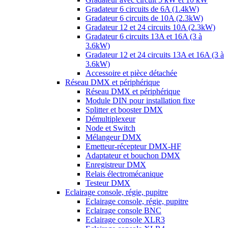
Gradateur 6 circuits de 6A (1.4kW)
Gradateur 6 circuits de 10A (2.3kW)
Gradateur 12 et 24 circuits 10A (2.3kW)
Gradateur 6 circuits 13A et 16A (3 à
3.6kW)
Gradateur 12 et 24 circuits 13A et 16A (3 à
3.6kW)
Accessoire et pièce détachée
Réseau DMX et périphérique
Réseau DMX et périphérique
Module DIN pour installation fixe
Splitter et booster DMX
Démultiplexeur
Node et Switch
Mélangeur DMX
Emetteur-récepteur DMX-HF
Adaptateur et bouchon DMX
Enregistreur DMX
Relais électromécanique
Testeur DMX
Eclairage console, régie, pupitre
Eclairage console, régie, pupitre
Eclairage console BNC
Eclairage console XLR3