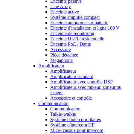
Enceinte passive
Line Array
Enceinte active
Système amplifié compact
Enceinte autonome sur batterie
Enceinte d'installation et ligne 100 V
Enceinte de monitoring
Enceinte Hi-Fi / résidentielle
Enceinte PoE / Dante
Accessoire
Pièce détachée
Mégaphone
Amplificateur
Amplificateur
Amplificateur standard
Amplificateur avec contrôle DSP
Amplificateur avec mixeur, zoneur ou
lecteur
Accessoire et contrôle
Communication
Communication
Talkie-walkie
Système d'intercom filaires
Système d'intercom HF
Micro casque pour intercom