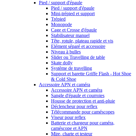
Pied / support d'épaule
Pied / support d'épaule
Mini-trépied et support
Trépied
Monopode
Cage et Crosse d'épaule
Stabilisateur manuel
Tête, rotule, plateau rapide et vis
Elément séparé et accessoire
Niveau à bulles
Slider ou Travelling de table
Skate dolly
Système de travelling
Support et barette Griffe Flash - Hot Shoe
& Cold Shoe
Accessoire APN et caméra
Accessoire APN et caméra
Sangle d'épaule et courroies
Housse de protection et anti-pluie
Déclencheur pour reflex
Télécommande pour caméscopes
Viseur pour reflex
Batterie et chargeur pour caméra,
caméscope et APN
Mire, charte et testeur