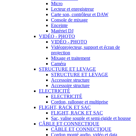
Micro
Lecteur et enregistreur
Carte son, contrôleur et DAW
Console de mixage
Enceinte
Matériel DJ
VIDÉO - PHOTO
VIDÉO - PHOTO
Vidéoprojecteur, support et écran de
projection
Mixage et traitement
Caméra
STRUCTURE ET LEVAGE
STRUCTURE ET LEVAGE
Accessoire structure
Accessoire structure
ELECTRICITÉ
ELECTRICITÉ
Cordon, rallonge et multiprise
FLIGHT, RACK ET SAC
FLIGHT, RACK ET SAC
Sac, valise souple et semi-rigide et housse
CÂBLE ET CONNECTIQUE
CÂBLE ET CONNECTIQUE
Cordon monté audio, vidéo et data