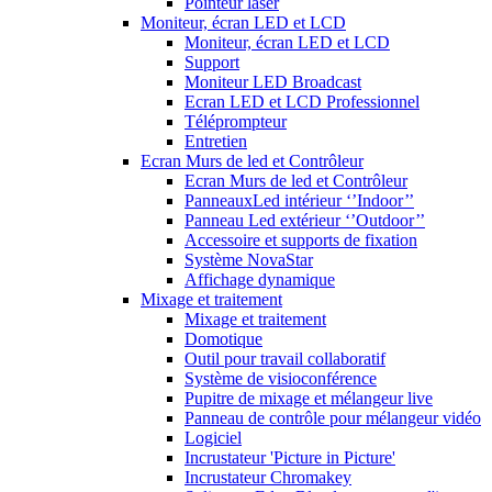
Pointeur laser
Moniteur, écran LED et LCD
Moniteur, écran LED et LCD
Support
Moniteur LED Broadcast
Ecran LED et LCD Professionnel
Téléprompteur
Entretien
Ecran Murs de led et Contrôleur
Ecran Murs de led et Contrôleur
PanneauxLed intérieur ‘’Indoor’’
Panneau Led extérieur ‘’Outdoor’’
Accessoire et supports de fixation
Système NovaStar
Affichage dynamique
Mixage et traitement
Mixage et traitement
Domotique
Outil pour travail collaboratif
Système de visioconférence
Pupitre de mixage et mélangeur live
Panneau de contrôle pour mélangeur vidéo
Logiciel
Incrustateur 'Picture in Picture'
Incrustateur Chromakey