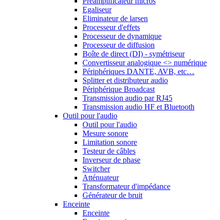
Préamplificateur micros
Egaliseur
Eliminateur de larsen
Processeur d'effets
Processeur de dynamique
Processeur de diffusion
Boîte de direct (DI) - symétriseur
Convertisseur analogique <> numérique
Périphériques DANTE, AVB, etc…
Splitter et distributeur audio
Périphérique Broadcast
Transmission audio par RJ45
Transmission audio HF et Bluetooth
Outil pour l'audio
Outil pour l'audio
Mesure sonore
Limitation sonore
Testeur de câbles
Inverseur de phase
Switcher
Atténuateur
Transformateur d'impédance
Générateur de bruit
Enceinte
Enceinte