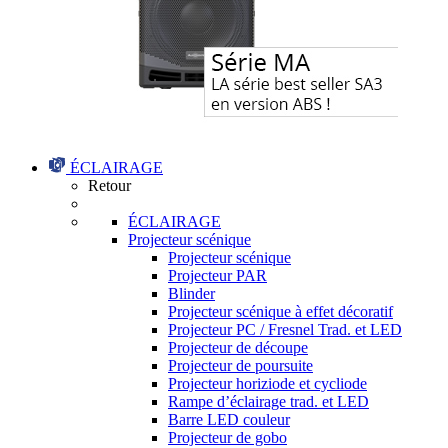
ÉCLAIRAGE
Retour
ÉCLAIRAGE
Projecteur scénique
Projecteur scénique
Projecteur PAR
Blinder
Projecteur scénique à effet décoratif
Projecteur PC / Fresnel Trad. et LED
Projecteur de découpe
Projecteur de poursuite
Projecteur horiziode et cycliode
Rampe d’éclairage trad. et LED
Barre LED couleur
Projecteur de gobo