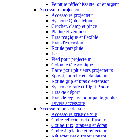
Peinture réfléchissante, or et argent
Accessoire projecteur
Accessoire projecteur
Système Quick Mount
Crochet, clamp et pince
Platine et ventouse
Bras magique et flexible
Bras d'extension
Rotule parapluie
Lest
Pied pour projecteur
Colonne télescopique
Barre pour plusieurs projecteurs
Spigot, tourelle et adaptateur
Rotule grip et bras d'extension
Système girafe et Light Boom
Bras de déport
Bras de réglage pour pantographe
Divers accessoire
Accessoire prise de vue
Accessoire prise de vue
Cadre réflecteur et diffuseur
Coupe-flux, drapeau et écran
Cadre à gélatine et réflecteur
Réflecteur et diffuseur pliant