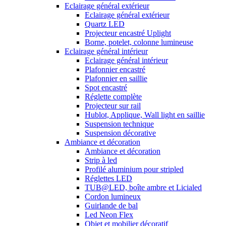
Eclairage général extérieur
Eclairage général extérieur
Quartz LED
Projecteur encastré Uplight
Borne, potelet, colonne lumineuse
Eclairage général intérieur
Eclairage général intérieur
Plafonnier encastré
Plafonnier en saillie
Spot encastré
Réglette complète
Projecteur sur rail
Hublot, Applique, Wall light en saillie
Suspension technique
Suspension décorative
Ambiance et décoration
Ambiance et décoration
Strip à led
Profilé aluminium pour stripled
Réglettes LED
TUB@LED, boîte ambre et Licialed
Cordon lumineux
Guirlande de bal
Led Neon Flex
Objet et mobilier décoratif