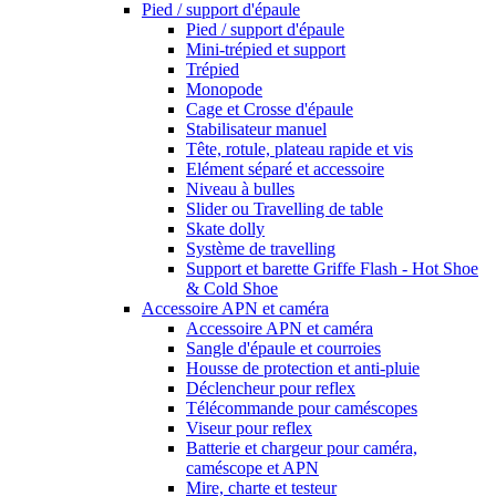
Pied / support d'épaule
Pied / support d'épaule
Mini-trépied et support
Trépied
Monopode
Cage et Crosse d'épaule
Stabilisateur manuel
Tête, rotule, plateau rapide et vis
Elément séparé et accessoire
Niveau à bulles
Slider ou Travelling de table
Skate dolly
Système de travelling
Support et barette Griffe Flash - Hot Shoe
& Cold Shoe
Accessoire APN et caméra
Accessoire APN et caméra
Sangle d'épaule et courroies
Housse de protection et anti-pluie
Déclencheur pour reflex
Télécommande pour caméscopes
Viseur pour reflex
Batterie et chargeur pour caméra,
caméscope et APN
Mire, charte et testeur