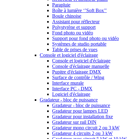
Parapluie
Boîte à lumière ‘’Soft Box’’
Boule chinoise
Assistant pour réflecteur
Polystyrène et support
Fond photo ou vidéo
Support pour fond photo ou vidéo
Systèmes de studio portable
Table de prises de vues
Console et logiciel d'éclairage
Console et logiciel d'éclairage
Console d'éclairage manuelle
Pupitre d'éclairage DMX
Surface de contrôle / Wing
Interface murale
Interface PC - DMX
Logiciel d'éclairage
Gradateur - bloc de puissance
Gradateur - bloc de puissance
Gradateur pour lampes LED
Gradateur pour installation fixe
Gradateur sur rail DIN
Gradateur mono circuit 2 ou 3 kW
Gradateur 4 circuits 2 ou 3 kW
Gradateur avec circuit 5 kW et 10 kW