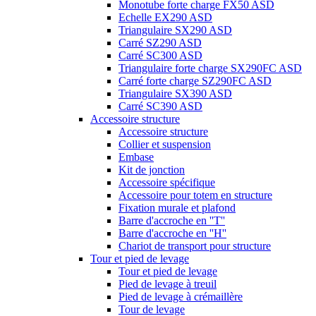
Monotube forte charge FX50 ASD
Echelle EX290 ASD
Triangulaire SX290 ASD
Carré SZ290 ASD
Carré SC300 ASD
Triangulaire forte charge SX290FC ASD
Carré forte charge SZ290FC ASD
Triangulaire SX390 ASD
Carré SC390 ASD
Accessoire structure
Accessoire structure
Collier et suspension
Embase
Kit de jonction
Accessoire spécifique
Accessoire pour totem en structure
Fixation murale et plafond
Barre d'accroche en ''T''
Barre d'accroche en ''H''
Chariot de transport pour structure
Tour et pied de levage
Tour et pied de levage
Pied de levage à treuil
Pied de levage à crémaillère
Tour de levage