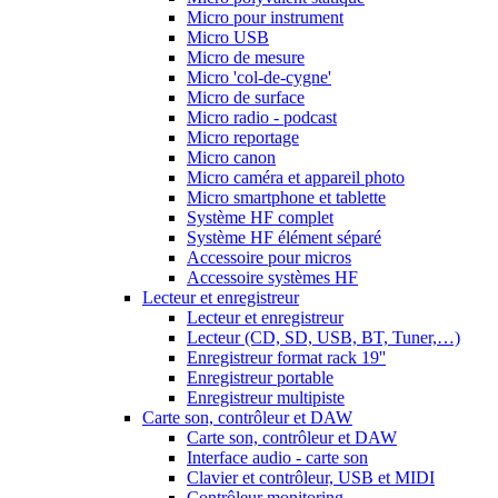
Micro pour instrument
Micro USB
Micro de mesure
Micro 'col-de-cygne'
Micro de surface
Micro radio - podcast
Micro reportage
Micro canon
Micro caméra et appareil photo
Micro smartphone et tablette
Système HF complet
Système HF élément séparé
Accessoire pour micros
Accessoire systèmes HF
Lecteur et enregistreur
Lecteur et enregistreur
Lecteur (CD, SD, USB, BT, Tuner,…)
Enregistreur format rack 19''
Enregistreur portable
Enregistreur multipiste
Carte son, contrôleur et DAW
Carte son, contrôleur et DAW
Interface audio - carte son
Clavier et contrôleur, USB et MIDI
Contrôleur monitoring