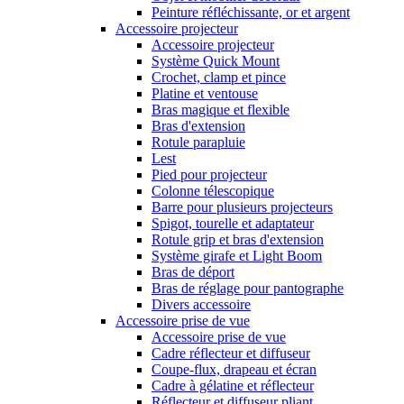
Peinture réfléchissante, or et argent
Accessoire projecteur
Accessoire projecteur
Système Quick Mount
Crochet, clamp et pince
Platine et ventouse
Bras magique et flexible
Bras d'extension
Rotule parapluie
Lest
Pied pour projecteur
Colonne télescopique
Barre pour plusieurs projecteurs
Spigot, tourelle et adaptateur
Rotule grip et bras d'extension
Système girafe et Light Boom
Bras de déport
Bras de réglage pour pantographe
Divers accessoire
Accessoire prise de vue
Accessoire prise de vue
Cadre réflecteur et diffuseur
Coupe-flux, drapeau et écran
Cadre à gélatine et réflecteur
Réflecteur et diffuseur pliant