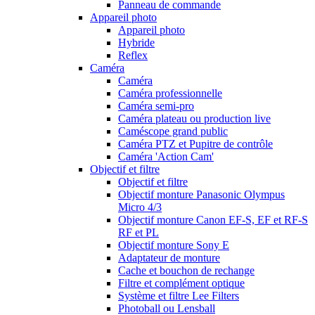
Panneau de commande
Appareil photo
Appareil photo
Hybride
Reflex
Caméra
Caméra
Caméra professionnelle
Caméra semi-pro
Caméra plateau ou production live
Caméscope grand public
Caméra PTZ et Pupitre de contrôle
Caméra 'Action Cam'
Objectif et filtre
Objectif et filtre
Objectif monture Panasonic Olympus
Micro 4/3
Objectif monture Canon EF-S, EF et RF-S
RF et PL
Objectif monture Sony E
Adaptateur de monture
Cache et bouchon de rechange
Filtre et complément optique
Système et filtre Lee Filters
Photoball ou Lensball