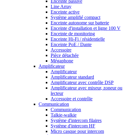
Enceinte passive
Line Array
Enceinte active
Système amplifié compact
Enceinte autonome sur batterie
Enceinte d'installation et ligne 100 V
Enceinte de monitoring
Enceinte Hi-Fi / résidentielle
Enceinte PoE / Dante
Accessoire
Pièce détachée
Mégaphone
Amplificateur
Amplificateur
Amplificateur standard
Amplificateur avec contrôle DSP
Amplificateur avec mixeur, zoneur ou
lecteur
Accessoire et contrôle
Communication
Communication
Talkie-walkie
Système d'intercom filaires
Système d'intercom HF
Micro casque pour intercom