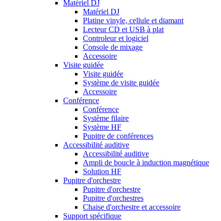
Matériel DJ
Matériel DJ
Platine vinyle, cellule et diamant
Lecteur CD et USB à plat
Controleur et logiciel
Console de mixage
Accessoire
Visite guidée
Visite guidée
Système de visite guidée
Accessoire
Conférence
Conférence
Système filaire
Système HF
Pupitre de conférences
Accessibilité auditive
Accessibilité auditive
Ampli de boucle à induction magnétique
Solution HF
Pupitre d'orchestre
Pupitre d'orchestre
Pupitre d'orchestres
Chaise d'orchestre et accessoire
Support spécifique