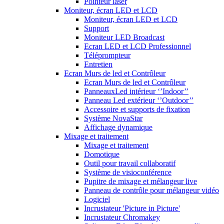
Pointeur laser
Moniteur, écran LED et LCD
Moniteur, écran LED et LCD
Support
Moniteur LED Broadcast
Ecran LED et LCD Professionnel
Téléprompteur
Entretien
Ecran Murs de led et Contrôleur
Ecran Murs de led et Contrôleur
PanneauxLed intérieur ‘’Indoor’’
Panneau Led extérieur ‘’Outdoor’’
Accessoire et supports de fixation
Système NovaStar
Affichage dynamique
Mixage et traitement
Mixage et traitement
Domotique
Outil pour travail collaboratif
Système de visioconférence
Pupitre de mixage et mélangeur live
Panneau de contrôle pour mélangeur vidéo
Logiciel
Incrustateur 'Picture in Picture'
Incrustateur Chromakey