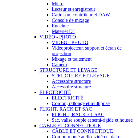
Micro
Lecteur et enregistreur
Carte son, contrôleur et DAW
Console de mixage
Enceinte
Matériel DJ
VIDÉO - PHOTO
VIDÉO - PHOTO
Vidéoprojecteur, support et écran de
projection
Mixage et traitement
Caméra
STRUCTURE ET LEVAGE
STRUCTURE ET LEVAGE
Accessoire structure
Accessoire structure
ELECTRICITÉ
ELECTRICITÉ
Cordon, rallonge et multiprise
FLIGHT, RACK ET SAC
FLIGHT, RACK ET SAC
Sac, valise souple et semi-rigide et housse
CÂBLE ET CONNECTIQUE
CÂBLE ET CONNECTIQUE
Cordon monté audio, vidéo et data