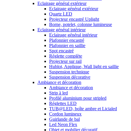
Eclairage général extérieur
Eclairage général extérieur
Quartz LED
Projecteur encastré Uplight
Borne, potelet, colonne lumineuse
Eclairage général intérieur
Eclairage général intérieur
Plafonnier encastré
Plafonnier en saillie
Spot encastré
Réglette complète
Projecteur sur rail
Hublot, Applique, Wall light en saillie
Suspension technique
Suspension décorative
Ambiance et décoration
Ambiance et décoration
Strip à led
Profilé aluminium pour stripled
Réglettes LED
TUB@LED, boîte ambre et Licialed
Cordon lumineux
Guirlande de bal
Led Neon Flex
Objet et mobilier décoratif