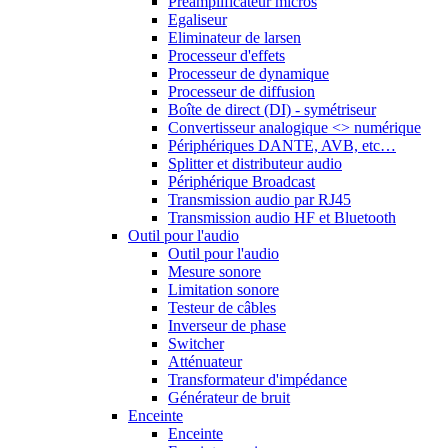
Préamplificateur micros
Egaliseur
Eliminateur de larsen
Processeur d'effets
Processeur de dynamique
Processeur de diffusion
Boîte de direct (DI) - symétriseur
Convertisseur analogique <> numérique
Périphériques DANTE, AVB, etc…
Splitter et distributeur audio
Périphérique Broadcast
Transmission audio par RJ45
Transmission audio HF et Bluetooth
Outil pour l'audio
Outil pour l'audio
Mesure sonore
Limitation sonore
Testeur de câbles
Inverseur de phase
Switcher
Atténuateur
Transformateur d'impédance
Générateur de bruit
Enceinte
Enceinte