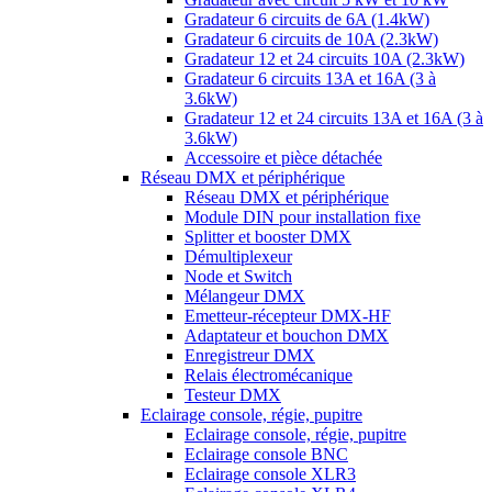
Gradateur 6 circuits de 6A (1.4kW)
Gradateur 6 circuits de 10A (2.3kW)
Gradateur 12 et 24 circuits 10A (2.3kW)
Gradateur 6 circuits 13A et 16A (3 à
3.6kW)
Gradateur 12 et 24 circuits 13A et 16A (3 à
3.6kW)
Accessoire et pièce détachée
Réseau DMX et périphérique
Réseau DMX et périphérique
Module DIN pour installation fixe
Splitter et booster DMX
Démultiplexeur
Node et Switch
Mélangeur DMX
Emetteur-récepteur DMX-HF
Adaptateur et bouchon DMX
Enregistreur DMX
Relais électromécanique
Testeur DMX
Eclairage console, régie, pupitre
Eclairage console, régie, pupitre
Eclairage console BNC
Eclairage console XLR3