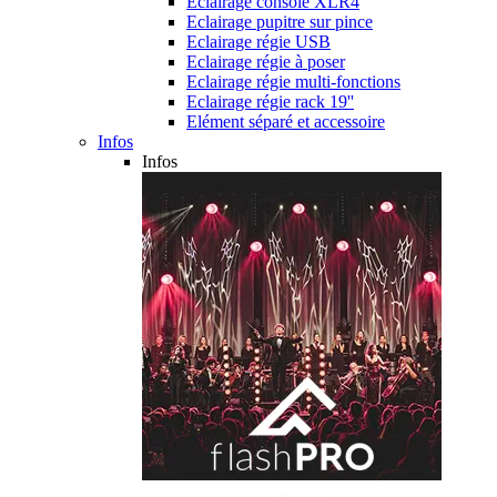
Eclairage console XLR4
Eclairage pupitre sur pince
Eclairage régie USB
Eclairage régie à poser
Eclairage régie multi-fonctions
Eclairage régie rack 19''
Elément séparé et accessoire
Infos
Infos