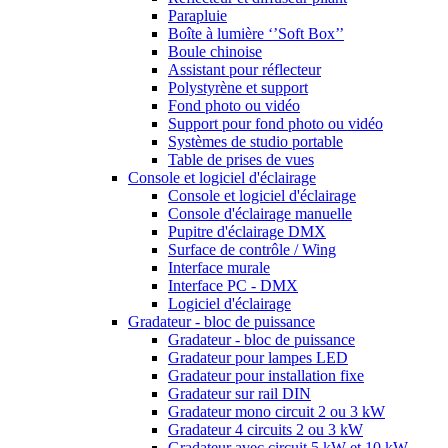
Parapluie
Boîte à lumière ‘’Soft Box’’
Boule chinoise
Assistant pour réflecteur
Polystyrène et support
Fond photo ou vidéo
Support pour fond photo ou vidéo
Systèmes de studio portable
Table de prises de vues
Console et logiciel d'éclairage
Console et logiciel d'éclairage
Console d'éclairage manuelle
Pupitre d'éclairage DMX
Surface de contrôle / Wing
Interface murale
Interface PC - DMX
Logiciel d'éclairage
Gradateur - bloc de puissance
Gradateur - bloc de puissance
Gradateur pour lampes LED
Gradateur pour installation fixe
Gradateur sur rail DIN
Gradateur mono circuit 2 ou 3 kW
Gradateur 4 circuits 2 ou 3 kW
Gradateur avec circuit 5 kW et 10 kW