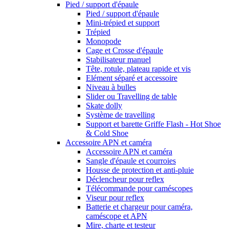
Pied / support d'épaule
Pied / support d'épaule
Mini-trépied et support
Trépied
Monopode
Cage et Crosse d'épaule
Stabilisateur manuel
Tête, rotule, plateau rapide et vis
Elément séparé et accessoire
Niveau à bulles
Slider ou Travelling de table
Skate dolly
Système de travelling
Support et barette Griffe Flash - Hot Shoe
& Cold Shoe
Accessoire APN et caméra
Accessoire APN et caméra
Sangle d'épaule et courroies
Housse de protection et anti-pluie
Déclencheur pour reflex
Télécommande pour caméscopes
Viseur pour reflex
Batterie et chargeur pour caméra,
caméscope et APN
Mire, charte et testeur