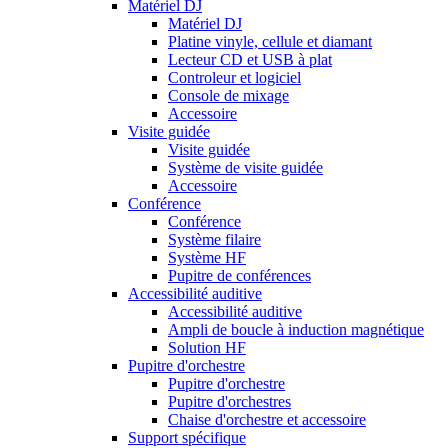
Matériel DJ
Matériel DJ
Platine vinyle, cellule et diamant
Lecteur CD et USB à plat
Controleur et logiciel
Console de mixage
Accessoire
Visite guidée
Visite guidée
Système de visite guidée
Accessoire
Conférence
Conférence
Système filaire
Système HF
Pupitre de conférences
Accessibilité auditive
Accessibilité auditive
Ampli de boucle à induction magnétique
Solution HF
Pupitre d'orchestre
Pupitre d'orchestre
Pupitre d'orchestres
Chaise d'orchestre et accessoire
Support spécifique