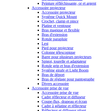
Peinture réfléchissante, or et argent
Accessoire projecteur
Accessoire projecteur
Système Quick Mount
Crochet, clamp et pince
Platine et ventouse
Bras magique et flexible
Bras d'extension
Rotule parapluie
Lest
Pied pour projecteur
Colonne télescopique
Barre pour plusieurs projecteurs
Spigot, tourelle et adaptateur
Rotule grip et bras d'extension
Système girafe et Light Boom
Bras de déport
Bras de réglage pour pantographe
Divers accessoire
Accessoire prise de vue
Accessoire prise de vue
Cadre réflecteur et diffuseur
Coupe-flux, drapeau et écran
Cadre à gélatine et réflecteur
Réflecteur et diffuseur pliant