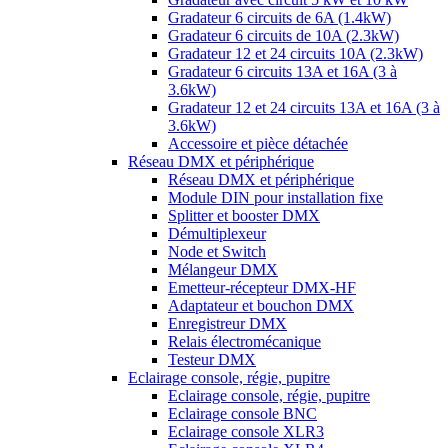
Gradateur 6 circuits de 6A (1.4kW)
Gradateur 6 circuits de 10A (2.3kW)
Gradateur 12 et 24 circuits 10A (2.3kW)
Gradateur 6 circuits 13A et 16A (3 à
3.6kW)
Gradateur 12 et 24 circuits 13A et 16A (3 à
3.6kW)
Accessoire et pièce détachée
Réseau DMX et périphérique
Réseau DMX et périphérique
Module DIN pour installation fixe
Splitter et booster DMX
Démultiplexeur
Node et Switch
Mélangeur DMX
Emetteur-récepteur DMX-HF
Adaptateur et bouchon DMX
Enregistreur DMX
Relais électromécanique
Testeur DMX
Eclairage console, régie, pupitre
Eclairage console, régie, pupitre
Eclairage console BNC
Eclairage console XLR3