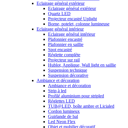
Eclairage général extérieur
Eclairage général extérieur
Quartz LED
Projecteur encastré Uplight
Borne, potelet, colonne lumineuse
Eclairage général intérieur
Eclairage général intérieur
Plafonnier encastré
Plafonnier en saillie
Spot encastré
Réglette complète
Projecteur sur rail
Hublot, Applique, Wall light en saillie
Suspension technique
Suspension décorative
Ambiance et décoration
Ambiance et décoration
Strip à led
Profilé aluminium pour stripled
Réglettes LED
TUB@LED, boîte ambre et Licialed
Cordon lumineux
Guirlande de bal
Led Neon Flex
Objet et mobilier décoratif