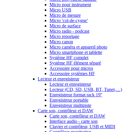
Micro pour instrument
Micro USB
Micro de mesure
Micro 'col-de-cygne'
Micro de surface
Micro radio - podcast
Micro reportage
Micro canon
Micro caméra et appareil photo
Micro smartphone et tablette
Système HF complet
Système HF élément séparé
Accessoire pour micros
Accessoire systèmes HF
Lecteur et enregistreur
Lecteur et enregistreur
Lecteur (CD, SD, USB, BT, Tuner,…)
Enregistreur format rack 19''
Enregistreur portable
Enregistreur multipiste
Carte son, contrôleur et DAW
Carte son, contrôleur et DAW
Interface audio - carte son
Clavier et contrôleur, USB et MIDI
Contrôleur monitoring