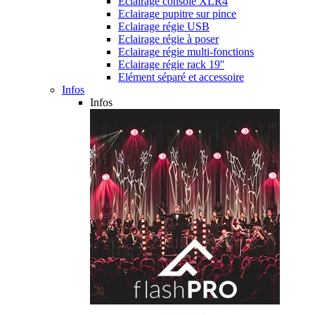
Eclairage console XLR4
Eclairage pupitre sur pince
Eclairage régie USB
Eclairage régie à poser
Eclairage régie multi-fonctions
Eclairage régie rack 19''
Elément séparé et accessoire
Infos
Infos