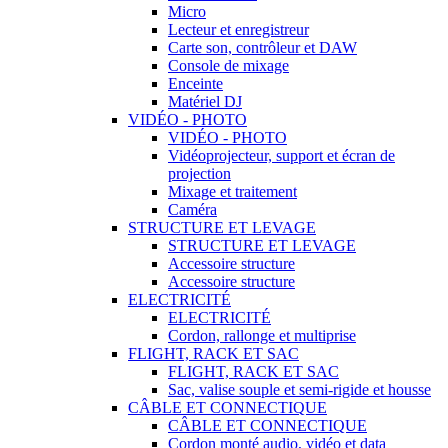
Micro
Lecteur et enregistreur
Carte son, contrôleur et DAW
Console de mixage
Enceinte
Matériel DJ
VIDÉO - PHOTO
VIDÉO - PHOTO
Vidéoprojecteur, support et écran de
projection
Mixage et traitement
Caméra
STRUCTURE ET LEVAGE
STRUCTURE ET LEVAGE
Accessoire structure
Accessoire structure
ELECTRICITÉ
ELECTRICITÉ
Cordon, rallonge et multiprise
FLIGHT, RACK ET SAC
FLIGHT, RACK ET SAC
Sac, valise souple et semi-rigide et housse
CÂBLE ET CONNECTIQUE
CÂBLE ET CONNECTIQUE
Cordon monté audio, vidéo et data