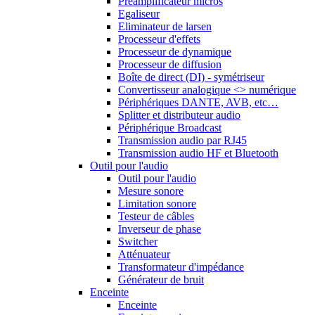
Préamplificateur micros
Egaliseur
Eliminateur de larsen
Processeur d'effets
Processeur de dynamique
Processeur de diffusion
Boîte de direct (DI) - symétriseur
Convertisseur analogique <> numérique
Périphériques DANTE, AVB, etc…
Splitter et distributeur audio
Périphérique Broadcast
Transmission audio par RJ45
Transmission audio HF et Bluetooth
Outil pour l'audio
Outil pour l'audio
Mesure sonore
Limitation sonore
Testeur de câbles
Inverseur de phase
Switcher
Atténuateur
Transformateur d'impédance
Générateur de bruit
Enceinte
Enceinte