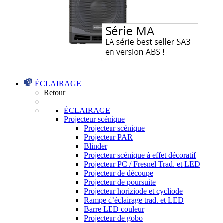
ÉCLAIRAGE
Retour
ÉCLAIRAGE
Projecteur scénique
Projecteur scénique
Projecteur PAR
Blinder
Projecteur scénique à effet décoratif
Projecteur PC / Fresnel Trad. et LED
Projecteur de découpe
Projecteur de poursuite
Projecteur horiziode et cycliode
Rampe d’éclairage trad. et LED
Barre LED couleur
Projecteur de gobo