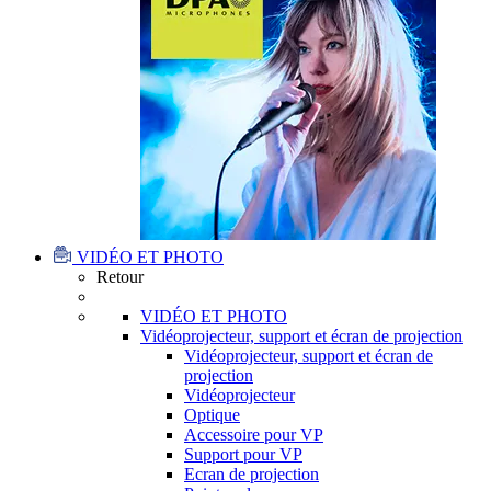
VIDÉO ET PHOTO
Retour
VIDÉO ET PHOTO
Vidéoprojecteur, support et écran de projection
Vidéoprojecteur, support et écran de
projection
Vidéoprojecteur
Optique
Accessoire pour VP
Support pour VP
Ecran de projection