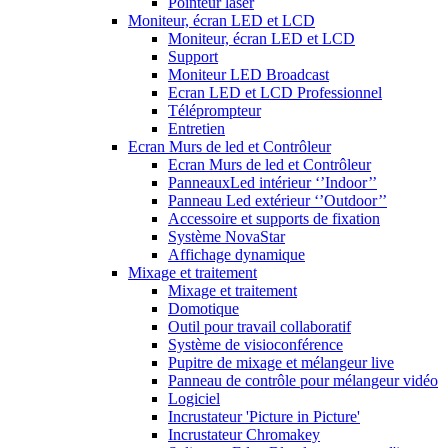
Pointeur laser
Moniteur, écran LED et LCD
Moniteur, écran LED et LCD
Support
Moniteur LED Broadcast
Ecran LED et LCD Professionnel
Téléprompteur
Entretien
Ecran Murs de led et Contrôleur
Ecran Murs de led et Contrôleur
PanneauxLed intérieur ‘’Indoor’’
Panneau Led extérieur ‘’Outdoor’’
Accessoire et supports de fixation
Système NovaStar
Affichage dynamique
Mixage et traitement
Mixage et traitement
Domotique
Outil pour travail collaboratif
Système de visioconférence
Pupitre de mixage et mélangeur live
Panneau de contrôle pour mélangeur vidéo
Logiciel
Incrustateur 'Picture in Picture'
Incrustateur Chromakey