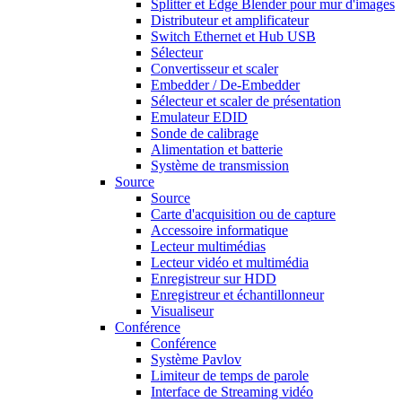
Splitter et Edge Blender pour mur d'images
Distributeur et amplificateur
Switch Ethernet et Hub USB
Sélecteur
Convertisseur et scaler
Embedder / De-Embedder
Sélecteur et scaler de présentation
Emulateur EDID
Sonde de calibrage
Alimentation et batterie
Système de transmission
Source
Source
Carte d'acquisition ou de capture
Accessoire informatique
Lecteur multimédias
Lecteur vidéo et multimédia
Enregistreur sur HDD
Enregistreur et échantillonneur
Visualiseur
Conférence
Conférence
Système Pavlov
Limiteur de temps de parole
Interface de Streaming vidéo