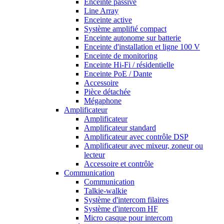
Enceinte passive
Line Array
Enceinte active
Système amplifié compact
Enceinte autonome sur batterie
Enceinte d'installation et ligne 100 V
Enceinte de monitoring
Enceinte Hi-Fi / résidentielle
Enceinte PoE / Dante
Accessoire
Pièce détachée
Mégaphone
Amplificateur
Amplificateur
Amplificateur standard
Amplificateur avec contrôle DSP
Amplificateur avec mixeur, zoneur ou
lecteur
Accessoire et contrôle
Communication
Communication
Talkie-walkie
Système d'intercom filaires
Système d'intercom HF
Micro casque pour intercom