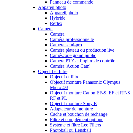
Panneau de commande
Appareil photo
Appareil photo
Hybride
Reflex
Caméra
Caméra
Caméra professionnelle
Caméra semi-pro
Caméra plateau ou production live
Caméscope grand public
Caméra PTZ et Pupitre de contrôle
Caméra 'Action Cam'
Objectif et filtre
Objectif et filtre
Objectif monture Panasonic Olympus
Micro 4/3
Objectif monture Canon EF-S, EF et RF-S
RF et PL
Objectif monture Sony E
Adaptateur de monture
Cache et bouchon de rechange
Filtre et complément optique
Système et filtre Lee Filters
Photoball ou Lensball