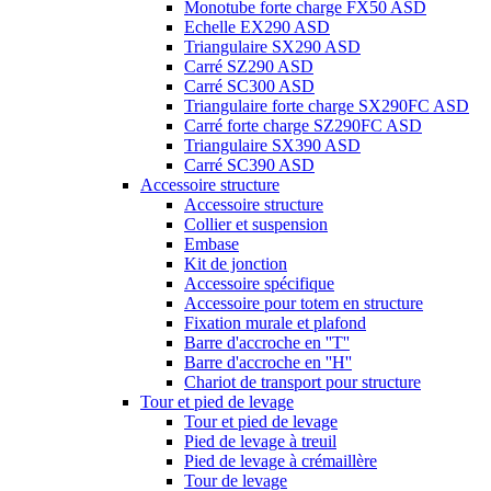
Monotube forte charge FX50 ASD
Echelle EX290 ASD
Triangulaire SX290 ASD
Carré SZ290 ASD
Carré SC300 ASD
Triangulaire forte charge SX290FC ASD
Carré forte charge SZ290FC ASD
Triangulaire SX390 ASD
Carré SC390 ASD
Accessoire structure
Accessoire structure
Collier et suspension
Embase
Kit de jonction
Accessoire spécifique
Accessoire pour totem en structure
Fixation murale et plafond
Barre d'accroche en ''T''
Barre d'accroche en ''H''
Chariot de transport pour structure
Tour et pied de levage
Tour et pied de levage
Pied de levage à treuil
Pied de levage à crémaillère
Tour de levage