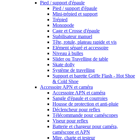
Pied / support d'épaule
Pied / support d'épaule
Mini-trépied et support
Trépied
Monopode
Cage et Crosse d'épaule
Stabilisateur manuel
Tête, rotule, plateau rapide et vis
Elément séparé et accessoire
Niveau à bulles
Slider ou Travelling de table
Skate dolly
Système de travelling
Support et barette Griffe Flash - Hot Shoe
& Cold Shoe
Accessoire APN et caméra
Accessoire APN et caméra
Sangle d'épaule et courroies
Housse de protection et anti-pluie
Déclencheur pour reflex
Télécommande pour caméscopes
Viseur pour reflex
Batterie et chargeur pour caméra,
caméscope et APN
Mire, charte et testeur