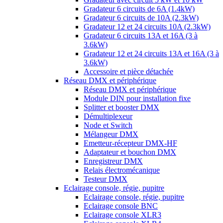
Gradateur 6 circuits de 6A (1.4kW)
Gradateur 6 circuits de 10A (2.3kW)
Gradateur 12 et 24 circuits 10A (2.3kW)
Gradateur 6 circuits 13A et 16A (3 à
3.6kW)
Gradateur 12 et 24 circuits 13A et 16A (3 à
3.6kW)
Accessoire et pièce détachée
Réseau DMX et périphérique
Réseau DMX et périphérique
Module DIN pour installation fixe
Splitter et booster DMX
Démultiplexeur
Node et Switch
Mélangeur DMX
Emetteur-récepteur DMX-HF
Adaptateur et bouchon DMX
Enregistreur DMX
Relais électromécanique
Testeur DMX
Eclairage console, régie, pupitre
Eclairage console, régie, pupitre
Eclairage console BNC
Eclairage console XLR3