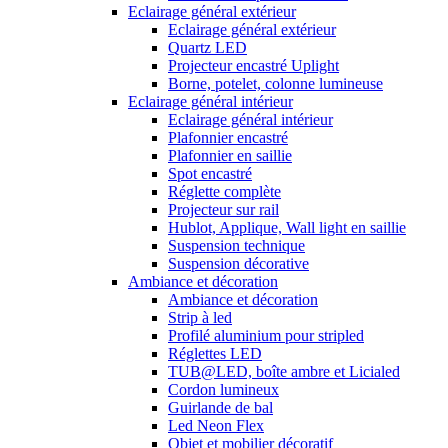
Eclairage général extérieur
Eclairage général extérieur
Quartz LED
Projecteur encastré Uplight
Borne, potelet, colonne lumineuse
Eclairage général intérieur
Eclairage général intérieur
Plafonnier encastré
Plafonnier en saillie
Spot encastré
Réglette complète
Projecteur sur rail
Hublot, Applique, Wall light en saillie
Suspension technique
Suspension décorative
Ambiance et décoration
Ambiance et décoration
Strip à led
Profilé aluminium pour stripled
Réglettes LED
TUB@LED, boîte ambre et Licialed
Cordon lumineux
Guirlande de bal
Led Neon Flex
Objet et mobilier décoratif