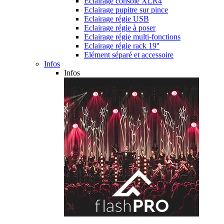
Eclairage console XLR4
Eclairage pupitre sur pince
Eclairage régie USB
Eclairage régie à poser
Eclairage régie multi-fonctions
Eclairage régie rack 19''
Elément séparé et accessoire
Infos
Infos