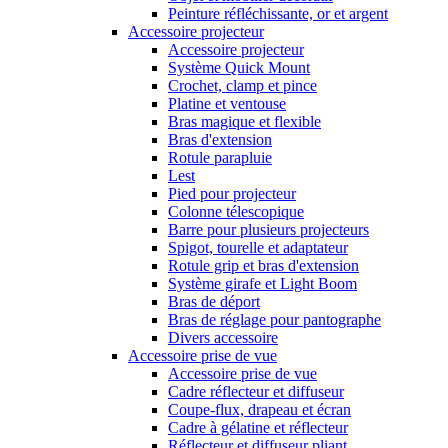
Peinture réfléchissante, or et argent
Accessoire projecteur
Accessoire projecteur
Système Quick Mount
Crochet, clamp et pince
Platine et ventouse
Bras magique et flexible
Bras d'extension
Rotule parapluie
Lest
Pied pour projecteur
Colonne télescopique
Barre pour plusieurs projecteurs
Spigot, tourelle et adaptateur
Rotule grip et bras d'extension
Système girafe et Light Boom
Bras de déport
Bras de réglage pour pantographe
Divers accessoire
Accessoire prise de vue
Accessoire prise de vue
Cadre réflecteur et diffuseur
Coupe-flux, drapeau et écran
Cadre à gélatine et réflecteur
Réflecteur et diffuseur pliant