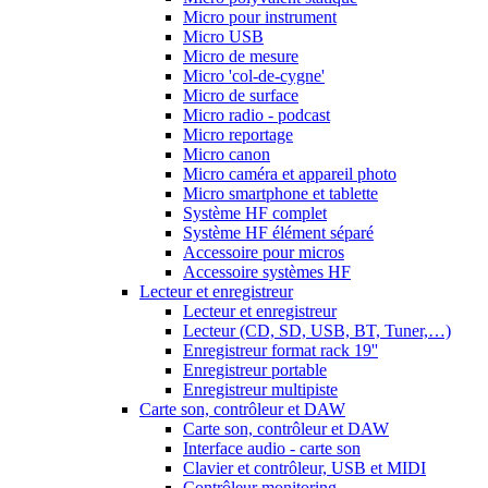
Micro pour instrument
Micro USB
Micro de mesure
Micro 'col-de-cygne'
Micro de surface
Micro radio - podcast
Micro reportage
Micro canon
Micro caméra et appareil photo
Micro smartphone et tablette
Système HF complet
Système HF élément séparé
Accessoire pour micros
Accessoire systèmes HF
Lecteur et enregistreur
Lecteur et enregistreur
Lecteur (CD, SD, USB, BT, Tuner,…)
Enregistreur format rack 19''
Enregistreur portable
Enregistreur multipiste
Carte son, contrôleur et DAW
Carte son, contrôleur et DAW
Interface audio - carte son
Clavier et contrôleur, USB et MIDI
Contrôleur monitoring