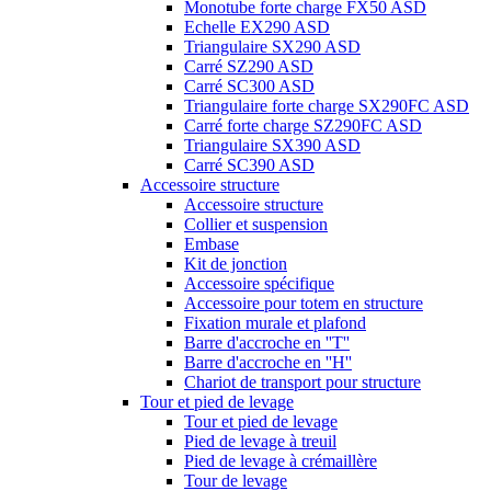
Monotube forte charge FX50 ASD
Echelle EX290 ASD
Triangulaire SX290 ASD
Carré SZ290 ASD
Carré SC300 ASD
Triangulaire forte charge SX290FC ASD
Carré forte charge SZ290FC ASD
Triangulaire SX390 ASD
Carré SC390 ASD
Accessoire structure
Accessoire structure
Collier et suspension
Embase
Kit de jonction
Accessoire spécifique
Accessoire pour totem en structure
Fixation murale et plafond
Barre d'accroche en ''T''
Barre d'accroche en ''H''
Chariot de transport pour structure
Tour et pied de levage
Tour et pied de levage
Pied de levage à treuil
Pied de levage à crémaillère
Tour de levage