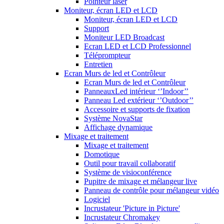
Pointeur laser
Moniteur, écran LED et LCD
Moniteur, écran LED et LCD
Support
Moniteur LED Broadcast
Ecran LED et LCD Professionnel
Téléprompteur
Entretien
Ecran Murs de led et Contrôleur
Ecran Murs de led et Contrôleur
PanneauxLed intérieur ‘’Indoor’’
Panneau Led extérieur ‘’Outdoor’’
Accessoire et supports de fixation
Système NovaStar
Affichage dynamique
Mixage et traitement
Mixage et traitement
Domotique
Outil pour travail collaboratif
Système de visioconférence
Pupitre de mixage et mélangeur live
Panneau de contrôle pour mélangeur vidéo
Logiciel
Incrustateur 'Picture in Picture'
Incrustateur Chromakey