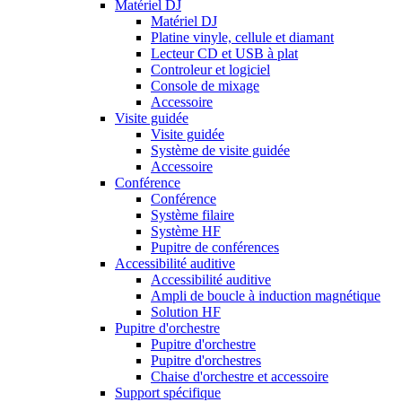
Matériel DJ
Matériel DJ
Platine vinyle, cellule et diamant
Lecteur CD et USB à plat
Controleur et logiciel
Console de mixage
Accessoire
Visite guidée
Visite guidée
Système de visite guidée
Accessoire
Conférence
Conférence
Système filaire
Système HF
Pupitre de conférences
Accessibilité auditive
Accessibilité auditive
Ampli de boucle à induction magnétique
Solution HF
Pupitre d'orchestre
Pupitre d'orchestre
Pupitre d'orchestres
Chaise d'orchestre et accessoire
Support spécifique