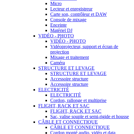
Micro
Lecteur et enregistreur
Carte son, contrôleur et DAW
Console de mixage
Enceinte
Matériel DJ
VIDÉO - PHOTO
VIDÉO - PHOTO
Vidéoprojecteur, support et écran de
projection
Mixage et traitement
Caméra
STRUCTURE ET LEVAGE
STRUCTURE ET LEVAGE
Accessoire structure
Accessoire structure
ELECTRICITÉ
ELECTRICITÉ
Cordon, rallonge et multiprise
FLIGHT, RACK ET SAC
FLIGHT, RACK ET SAC
Sac, valise souple et semi-rigide et housse
CÂBLE ET CONNECTIQUE
CÂBLE ET CONNECTIQUE
Cordon monté audio, vidéo et data