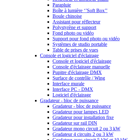
Parapluie
Boîte à lumière ‘’Soft Box’’
Boule chinoise
Assistant pour réflecteur
Polystyrène et support
Fond photo ou vidéo
Support pour fond photo ou vidéo
Systèmes de studio portable
Table de prises de vues
Console et logiciel d'éclairage
Console et logiciel d'éclairage
Console d'éclairage manuelle
Pupitre d'éclairage DMX
Surface de contrôle / Wing
Interface murale
Interface PC - DMX
Logiciel d'éclairage
Gradateur - bloc de puissance
Gradateur - bloc de puissance
Gradateur pour lampes LED
Gradateur pour installation fixe
Gradateur sur rail DIN
Gradateur mono circuit 2 ou 3 kW
Gradateur 4 circuits 2 ou 3 kW
Gradateur avec circuit 5 kW et 10 kW