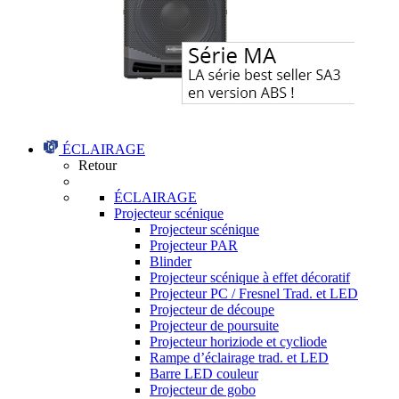
ÉCLAIRAGE
Retour
ÉCLAIRAGE
Projecteur scénique
Projecteur scénique
Projecteur PAR
Blinder
Projecteur scénique à effet décoratif
Projecteur PC / Fresnel Trad. et LED
Projecteur de découpe
Projecteur de poursuite
Projecteur horiziode et cycliode
Rampe d’éclairage trad. et LED
Barre LED couleur
Projecteur de gobo