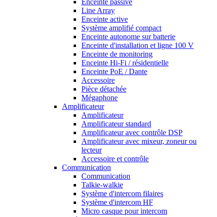
Enceinte passive
Line Array
Enceinte active
Système amplifié compact
Enceinte autonome sur batterie
Enceinte d'installation et ligne 100 V
Enceinte de monitoring
Enceinte Hi-Fi / résidentielle
Enceinte PoE / Dante
Accessoire
Pièce détachée
Mégaphone
Amplificateur
Amplificateur
Amplificateur standard
Amplificateur avec contrôle DSP
Amplificateur avec mixeur, zoneur ou
lecteur
Accessoire et contrôle
Communication
Communication
Talkie-walkie
Système d'intercom filaires
Système d'intercom HF
Micro casque pour intercom