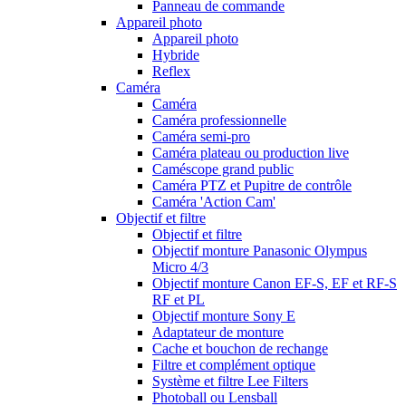
Panneau de commande
Appareil photo
Appareil photo
Hybride
Reflex
Caméra
Caméra
Caméra professionnelle
Caméra semi-pro
Caméra plateau ou production live
Caméscope grand public
Caméra PTZ et Pupitre de contrôle
Caméra 'Action Cam'
Objectif et filtre
Objectif et filtre
Objectif monture Panasonic Olympus
Micro 4/3
Objectif monture Canon EF-S, EF et RF-S
RF et PL
Objectif monture Sony E
Adaptateur de monture
Cache et bouchon de rechange
Filtre et complément optique
Système et filtre Lee Filters
Photoball ou Lensball