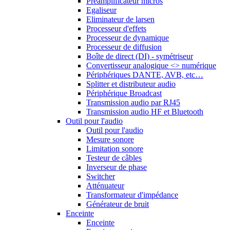
Préamplificateur micros
Egaliseur
Eliminateur de larsen
Processeur d'effets
Processeur de dynamique
Processeur de diffusion
Boîte de direct (DI) - symétriseur
Convertisseur analogique <> numérique
Périphériques DANTE, AVB, etc…
Splitter et distributeur audio
Périphérique Broadcast
Transmission audio par RJ45
Transmission audio HF et Bluetooth
Outil pour l'audio
Outil pour l'audio
Mesure sonore
Limitation sonore
Testeur de câbles
Inverseur de phase
Switcher
Atténuateur
Transformateur d'impédance
Générateur de bruit
Enceinte
Enceinte