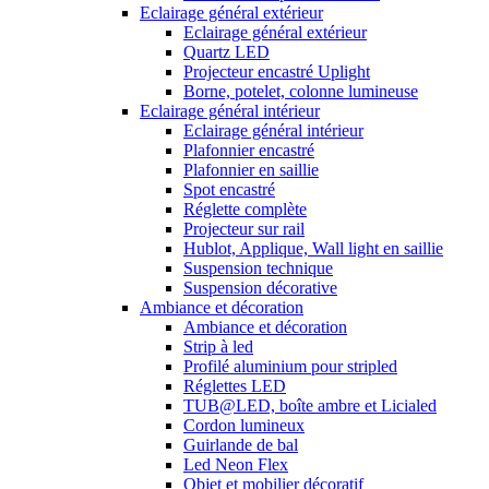
Eclairage général extérieur
Eclairage général extérieur
Quartz LED
Projecteur encastré Uplight
Borne, potelet, colonne lumineuse
Eclairage général intérieur
Eclairage général intérieur
Plafonnier encastré
Plafonnier en saillie
Spot encastré
Réglette complète
Projecteur sur rail
Hublot, Applique, Wall light en saillie
Suspension technique
Suspension décorative
Ambiance et décoration
Ambiance et décoration
Strip à led
Profilé aluminium pour stripled
Réglettes LED
TUB@LED, boîte ambre et Licialed
Cordon lumineux
Guirlande de bal
Led Neon Flex
Objet et mobilier décoratif