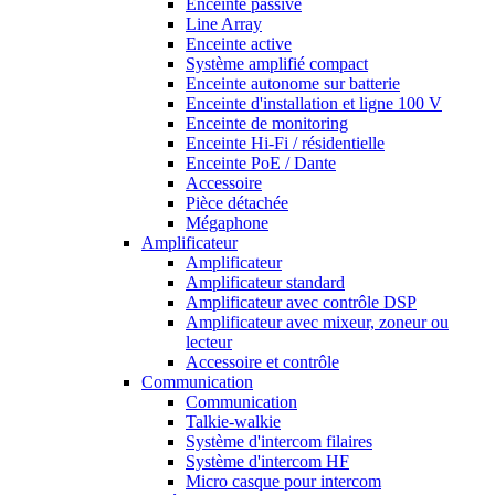
Enceinte passive
Line Array
Enceinte active
Système amplifié compact
Enceinte autonome sur batterie
Enceinte d'installation et ligne 100 V
Enceinte de monitoring
Enceinte Hi-Fi / résidentielle
Enceinte PoE / Dante
Accessoire
Pièce détachée
Mégaphone
Amplificateur
Amplificateur
Amplificateur standard
Amplificateur avec contrôle DSP
Amplificateur avec mixeur, zoneur ou
lecteur
Accessoire et contrôle
Communication
Communication
Talkie-walkie
Système d'intercom filaires
Système d'intercom HF
Micro casque pour intercom