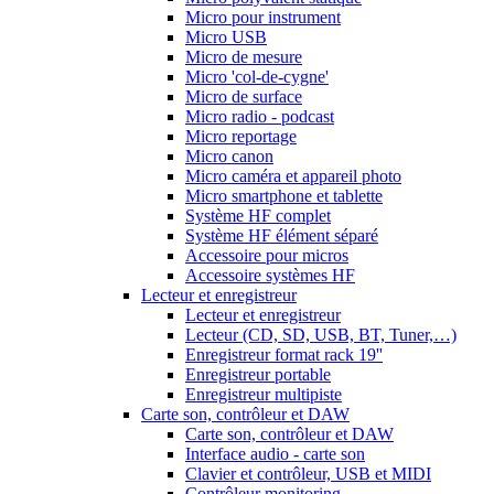
Micro pour instrument
Micro USB
Micro de mesure
Micro 'col-de-cygne'
Micro de surface
Micro radio - podcast
Micro reportage
Micro canon
Micro caméra et appareil photo
Micro smartphone et tablette
Système HF complet
Système HF élément séparé
Accessoire pour micros
Accessoire systèmes HF
Lecteur et enregistreur
Lecteur et enregistreur
Lecteur (CD, SD, USB, BT, Tuner,…)
Enregistreur format rack 19''
Enregistreur portable
Enregistreur multipiste
Carte son, contrôleur et DAW
Carte son, contrôleur et DAW
Interface audio - carte son
Clavier et contrôleur, USB et MIDI
Contrôleur monitoring