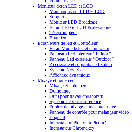
Pointeur laser
Moniteur, écran LED et LCD
Moniteur, écran LED et LCD
Support
Moniteur LED Broadcast
Ecran LED et LCD Professionnel
Téléprompteur
Entretien
Ecran Murs de led et Contrôleur
Ecran Murs de led et Contrôleur
PanneauxLed intérieur ‘’Indoor’’
Panneau Led extérieur ‘’Outdoor’’
Accessoire et supports de fixation
Système NovaStar
Affichage dynamique
Mixage et traitement
Mixage et traitement
Domotique
Outil pour travail collaboratif
Système de visioconférence
Pupitre de mixage et mélangeur live
Panneau de contrôle pour mélangeur vidéo
Logiciel
Incrustateur 'Picture in Picture'
Incrustateur Chromakey