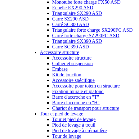
Monotube forte charge FX50 ASD
Echelle EX290 ASD
Triangulaire SX290 ASD
Carré SZ290 ASD
Carré SC300 ASD
Triangulaire forte charge SX290FC ASD
Carré forte charge SZ290FC ASD
Triangulaire SX390 ASD
Carré SC390 ASD
Accessoire structure
Accessoire structure
Collier et suspension
Embase
Kit de jonction
Accessoire spécifique
Accessoire pour totem en structure
Fixation murale et plafond
Barre d'accroche en ''T''
Barre d'accroche en ''H''
Chariot de transport pour structure
Tour et pied de levage
Tour et pied de levage
Pied de levage à treuil
Pied de levage à crémaillère
Tour de levage