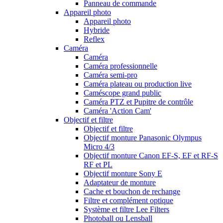
Panneau de commande
Appareil photo
Appareil photo
Hybride
Reflex
Caméra
Caméra
Caméra professionnelle
Caméra semi-pro
Caméra plateau ou production live
Caméscope grand public
Caméra PTZ et Pupitre de contrôle
Caméra 'Action Cam'
Objectif et filtre
Objectif et filtre
Objectif monture Panasonic Olympus
Micro 4/3
Objectif monture Canon EF-S, EF et RF-S
RF et PL
Objectif monture Sony E
Adaptateur de monture
Cache et bouchon de rechange
Filtre et complément optique
Système et filtre Lee Filters
Photoball ou Lensball