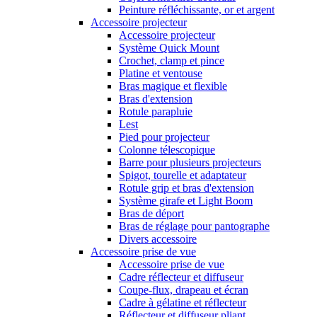
Peinture réfléchissante, or et argent
Accessoire projecteur
Accessoire projecteur
Système Quick Mount
Crochet, clamp et pince
Platine et ventouse
Bras magique et flexible
Bras d'extension
Rotule parapluie
Lest
Pied pour projecteur
Colonne télescopique
Barre pour plusieurs projecteurs
Spigot, tourelle et adaptateur
Rotule grip et bras d'extension
Système girafe et Light Boom
Bras de déport
Bras de réglage pour pantographe
Divers accessoire
Accessoire prise de vue
Accessoire prise de vue
Cadre réflecteur et diffuseur
Coupe-flux, drapeau et écran
Cadre à gélatine et réflecteur
Réflecteur et diffuseur pliant