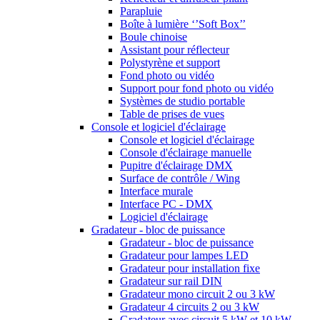
Parapluie
Boîte à lumière ‘’Soft Box’’
Boule chinoise
Assistant pour réflecteur
Polystyrène et support
Fond photo ou vidéo
Support pour fond photo ou vidéo
Systèmes de studio portable
Table de prises de vues
Console et logiciel d'éclairage
Console et logiciel d'éclairage
Console d'éclairage manuelle
Pupitre d'éclairage DMX
Surface de contrôle / Wing
Interface murale
Interface PC - DMX
Logiciel d'éclairage
Gradateur - bloc de puissance
Gradateur - bloc de puissance
Gradateur pour lampes LED
Gradateur pour installation fixe
Gradateur sur rail DIN
Gradateur mono circuit 2 ou 3 kW
Gradateur 4 circuits 2 ou 3 kW
Gradateur avec circuit 5 kW et 10 kW