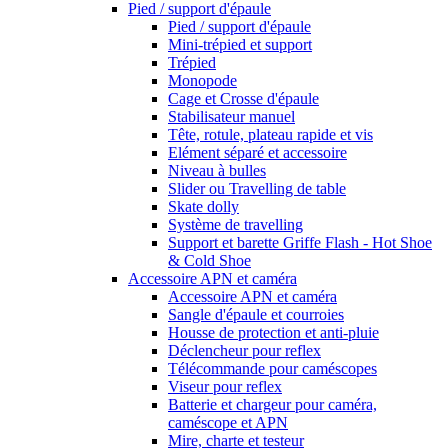
Pied / support d'épaule
Pied / support d'épaule
Mini-trépied et support
Trépied
Monopode
Cage et Crosse d'épaule
Stabilisateur manuel
Tête, rotule, plateau rapide et vis
Elément séparé et accessoire
Niveau à bulles
Slider ou Travelling de table
Skate dolly
Système de travelling
Support et barette Griffe Flash - Hot Shoe
& Cold Shoe
Accessoire APN et caméra
Accessoire APN et caméra
Sangle d'épaule et courroies
Housse de protection et anti-pluie
Déclencheur pour reflex
Télécommande pour caméscopes
Viseur pour reflex
Batterie et chargeur pour caméra,
caméscope et APN
Mire, charte et testeur