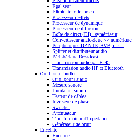
Préamplificateur micros
Egaliseur
Eliminateur de larsen
Processeur d'effets
Processeur de dynamique
Processeur de diffusion
Boîte de direct (DI) - symétriseur
Convertisseur analogique <> numérique
Périphériques DANTE, AVB, etc…
Splitter et distributeur audio
Périphérique Broadcast
Transmission audio par RJ45
Transmission audio HF et Bluetooth
Outil pour l'audio
Outil pour l'audio
Mesure sonore
Limitation sonore
Testeur de câbles
Inverseur de phase
Switcher
Atténuateur
Transformateur d'impédance
Générateur de bruit
Enceinte
Enceinte