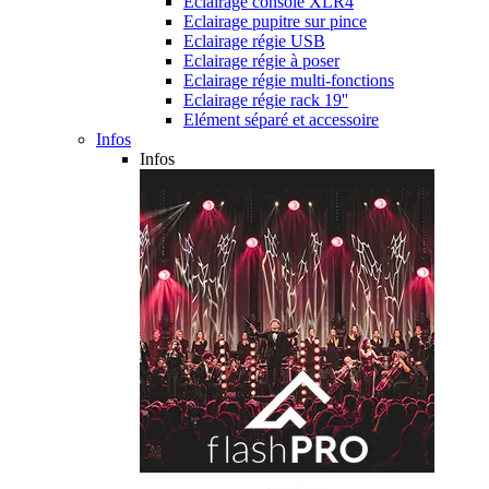
Eclairage console XLR4
Eclairage pupitre sur pince
Eclairage régie USB
Eclairage régie à poser
Eclairage régie multi-fonctions
Eclairage régie rack 19''
Elément séparé et accessoire
Infos
Infos