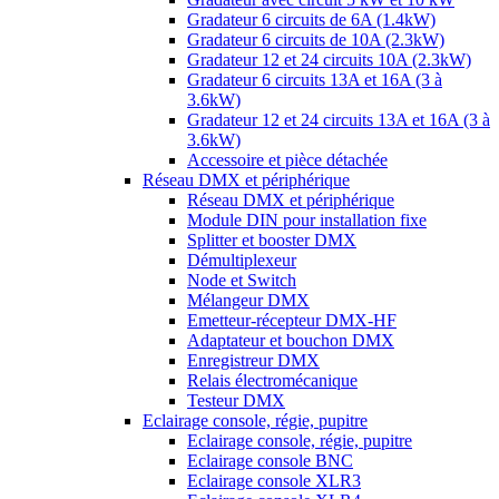
Gradateur 6 circuits de 6A (1.4kW)
Gradateur 6 circuits de 10A (2.3kW)
Gradateur 12 et 24 circuits 10A (2.3kW)
Gradateur 6 circuits 13A et 16A (3 à
3.6kW)
Gradateur 12 et 24 circuits 13A et 16A (3 à
3.6kW)
Accessoire et pièce détachée
Réseau DMX et périphérique
Réseau DMX et périphérique
Module DIN pour installation fixe
Splitter et booster DMX
Démultiplexeur
Node et Switch
Mélangeur DMX
Emetteur-récepteur DMX-HF
Adaptateur et bouchon DMX
Enregistreur DMX
Relais électromécanique
Testeur DMX
Eclairage console, régie, pupitre
Eclairage console, régie, pupitre
Eclairage console BNC
Eclairage console XLR3