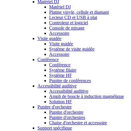
Matériel DJ
Matériel DJ
Platine vinyle, cellule et diamant
Lecteur CD et USB à plat
Controleur et logiciel
Console de mixage
Accessoire
Visite guidée
Visite guidée
Système de visite guidée
Accessoire
Conférence
Conférence
Système filaire
Système HF
Pupitre de conférences
Accessibilité auditive
Accessibilité auditive
Ampli de boucle à induction magnétique
Solution HF
Pupitre d'orchestre
Pupitre d'orchestre
Pupitre d'orchestres
Chaise d'orchestre et accessoire
Support spécifique