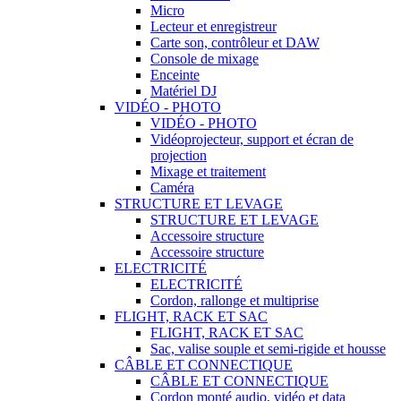
Micro
Lecteur et enregistreur
Carte son, contrôleur et DAW
Console de mixage
Enceinte
Matériel DJ
VIDÉO - PHOTO
VIDÉO - PHOTO
Vidéoprojecteur, support et écran de
projection
Mixage et traitement
Caméra
STRUCTURE ET LEVAGE
STRUCTURE ET LEVAGE
Accessoire structure
Accessoire structure
ELECTRICITÉ
ELECTRICITÉ
Cordon, rallonge et multiprise
FLIGHT, RACK ET SAC
FLIGHT, RACK ET SAC
Sac, valise souple et semi-rigide et housse
CÂBLE ET CONNECTIQUE
CÂBLE ET CONNECTIQUE
Cordon monté audio, vidéo et data