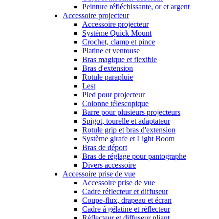
Peinture réfléchissante, or et argent
Accessoire projecteur
Accessoire projecteur
Système Quick Mount
Crochet, clamp et pince
Platine et ventouse
Bras magique et flexible
Bras d'extension
Rotule parapluie
Lest
Pied pour projecteur
Colonne télescopique
Barre pour plusieurs projecteurs
Spigot, tourelle et adaptateur
Rotule grip et bras d'extension
Système girafe et Light Boom
Bras de déport
Bras de réglage pour pantographe
Divers accessoire
Accessoire prise de vue
Accessoire prise de vue
Cadre réflecteur et diffuseur
Coupe-flux, drapeau et écran
Cadre à gélatine et réflecteur
Réflecteur et diffuseur pliant