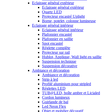
Eclairage général extérieur
Eclairage général extérieur
Quartz LED
Projecteur encastré Uplight
Borne, potelet, colonne lumineuse
Eclairage général intérieur
Eclairage général intérieur
Plafonnier encastré
Plafonnier en saillie
Spot encastré
Réglette complète
Projecteur sur rail
Hublot, Applique, Wall light en saillie
Suspension technique
Suspension décorative
Ambiance et décoration
Ambiance et décoration
Strip à led
Profilé aluminium pour stripled
Réglettes LED
TUB@LED, boîte ambre et Licialed
Cordon lumineux
Guirlande de bal
Led Neon Flex
Objet et mobilier décoratif