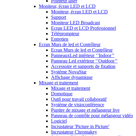
Pointeur laser
Moniteur, écran LED et LCD
Moniteur, écran LED et LCD
Support
Moniteur LED Broadcast
Ecran LED et LCD Professionnel
Téléprompteur
Entretien
Ecran Murs de led et Contrôleur
Ecran Murs de led et Contrôleur
PanneauxLed intérieur ‘’Indoor’’
Panneau Led extérieur ‘’Outdoor’’
Accessoire et supports de fixation
Système NovaStar
Affichage dynamique
Mixage et traitement
Mixage et traitement
Domotique
Outil pour travail collaboratif
Système de visioconférence
Pupitre de mixage et mélangeur live
Panneau de contrôle pour mélangeur vidéo
Logiciel
Incrustateur 'Picture in Picture'
Incrustateur Chromakey