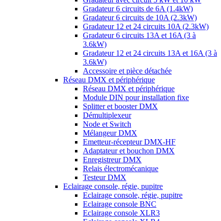
Gradateur 6 circuits de 6A (1.4kW)
Gradateur 6 circuits de 10A (2.3kW)
Gradateur 12 et 24 circuits 10A (2.3kW)
Gradateur 6 circuits 13A et 16A (3 à
3.6kW)
Gradateur 12 et 24 circuits 13A et 16A (3 à
3.6kW)
Accessoire et pièce détachée
Réseau DMX et périphérique
Réseau DMX et périphérique
Module DIN pour installation fixe
Splitter et booster DMX
Démultiplexeur
Node et Switch
Mélangeur DMX
Emetteur-récepteur DMX-HF
Adaptateur et bouchon DMX
Enregistreur DMX
Relais électromécanique
Testeur DMX
Eclairage console, régie, pupitre
Eclairage console, régie, pupitre
Eclairage console BNC
Eclairage console XLR3