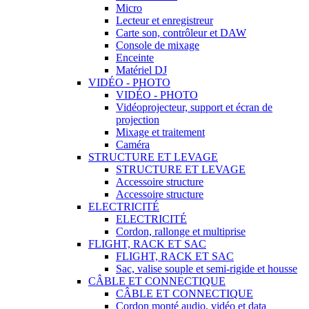
Micro
Lecteur et enregistreur
Carte son, contrôleur et DAW
Console de mixage
Enceinte
Matériel DJ
VIDÉO - PHOTO
VIDÉO - PHOTO
Vidéoprojecteur, support et écran de
projection
Mixage et traitement
Caméra
STRUCTURE ET LEVAGE
STRUCTURE ET LEVAGE
Accessoire structure
Accessoire structure
ELECTRICITÉ
ELECTRICITÉ
Cordon, rallonge et multiprise
FLIGHT, RACK ET SAC
FLIGHT, RACK ET SAC
Sac, valise souple et semi-rigide et housse
CÂBLE ET CONNECTIQUE
CÂBLE ET CONNECTIQUE
Cordon monté audio, vidéo et data