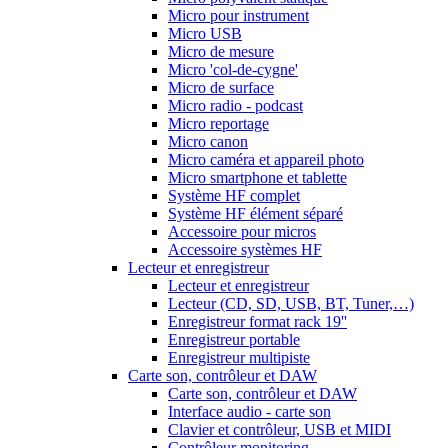
Micro pour instrument
Micro USB
Micro de mesure
Micro 'col-de-cygne'
Micro de surface
Micro radio - podcast
Micro reportage
Micro canon
Micro caméra et appareil photo
Micro smartphone et tablette
Système HF complet
Système HF élément séparé
Accessoire pour micros
Accessoire systèmes HF
Lecteur et enregistreur
Lecteur et enregistreur
Lecteur (CD, SD, USB, BT, Tuner,…)
Enregistreur format rack 19''
Enregistreur portable
Enregistreur multipiste
Carte son, contrôleur et DAW
Carte son, contrôleur et DAW
Interface audio - carte son
Clavier et contrôleur, USB et MIDI
Contrôleur monitoring