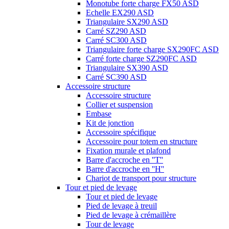
Monotube forte charge FX50 ASD
Echelle EX290 ASD
Triangulaire SX290 ASD
Carré SZ290 ASD
Carré SC300 ASD
Triangulaire forte charge SX290FC ASD
Carré forte charge SZ290FC ASD
Triangulaire SX390 ASD
Carré SC390 ASD
Accessoire structure
Accessoire structure
Collier et suspension
Embase
Kit de jonction
Accessoire spécifique
Accessoire pour totem en structure
Fixation murale et plafond
Barre d'accroche en ''T''
Barre d'accroche en ''H''
Chariot de transport pour structure
Tour et pied de levage
Tour et pied de levage
Pied de levage à treuil
Pied de levage à crémaillère
Tour de levage