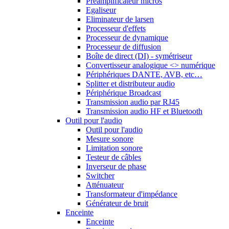
Préamplificateur micros
Egaliseur
Eliminateur de larsen
Processeur d'effets
Processeur de dynamique
Processeur de diffusion
Boîte de direct (DI) - symétriseur
Convertisseur analogique <> numérique
Périphériques DANTE, AVB, etc…
Splitter et distributeur audio
Périphérique Broadcast
Transmission audio par RJ45
Transmission audio HF et Bluetooth
Outil pour l'audio
Outil pour l'audio
Mesure sonore
Limitation sonore
Testeur de câbles
Inverseur de phase
Switcher
Atténuateur
Transformateur d'impédance
Générateur de bruit
Enceinte
Enceinte