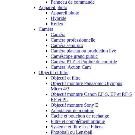
Panneau de commande
Appareil photo
Appareil photo
Hybride
Reflex
Caméra
Caméra
Caméra professionnelle
Caméra semi-pro
Caméra plateau ou production live
Caméscope grand public
Caméra PTZ et Pupitre de contrôle
Caméra 'Action Cam'
Objectif et filtre
Objectif et filtre
Objectif monture Panasonic Olympus
Micro 4/3
Objectif monture Canon EF-S, EF et RF-S
RF et PL
Objectif monture Sony E
Adaptateur de monture
Cache et bouchon de rechange
Filtre et complément optique
Système et filtre Lee Filters
Photoball ou Lensball