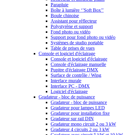
Parapluie
Boîte à lumière ‘’Soft Box’’
Boule chinoise
Assistant pour réflecteur
Polystyrène et support
Fond photo ou vidéo
Support pour fond photo ou vidéo
Systèmes de studio portable
Table de prises de vues
Console et logiciel d'éclairage
Console et logiciel d'éclairage
Console d'éclairage manuelle
Pupitre d'éclairage DMX
Surface de contrôle / Wing
Interface murale
Interface PC - DMX
Logiciel d'éclairage
Gradateur - bloc de puissance
Gradateur - bloc de puissance
Gradateur pour lampes LED
Gradateur pour installation fixe
Gradateur sur rail DIN
Gradateur mono circuit 2 ou 3 kW
Gradateur 4 circuits 2 ou 3 kW
Gradateur avec circuit 5 kW et 10 kW