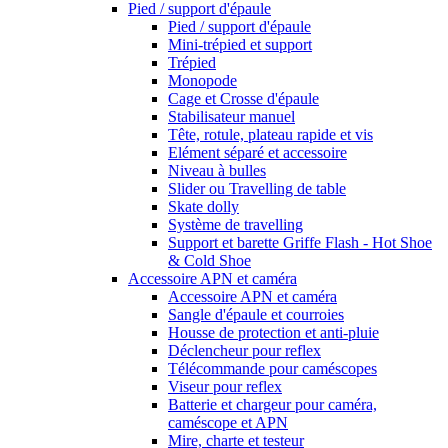
Pied / support d'épaule
Pied / support d'épaule
Mini-trépied et support
Trépied
Monopode
Cage et Crosse d'épaule
Stabilisateur manuel
Tête, rotule, plateau rapide et vis
Elément séparé et accessoire
Niveau à bulles
Slider ou Travelling de table
Skate dolly
Système de travelling
Support et barette Griffe Flash - Hot Shoe
& Cold Shoe
Accessoire APN et caméra
Accessoire APN et caméra
Sangle d'épaule et courroies
Housse de protection et anti-pluie
Déclencheur pour reflex
Télécommande pour caméscopes
Viseur pour reflex
Batterie et chargeur pour caméra,
caméscope et APN
Mire, charte et testeur