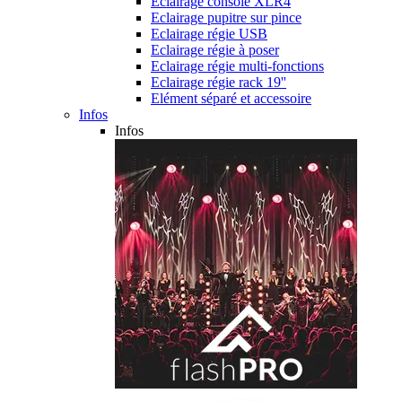
Eclairage console XLR4
Eclairage pupitre sur pince
Eclairage régie USB
Eclairage régie à poser
Eclairage régie multi-fonctions
Eclairage régie rack 19''
Elément séparé et accessoire
Infos
Infos