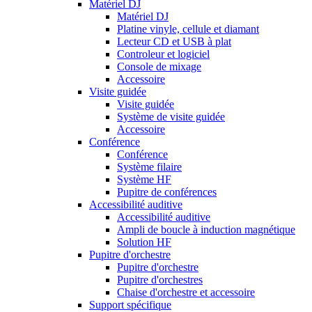
Matériel DJ
Matériel DJ
Platine vinyle, cellule et diamant
Lecteur CD et USB à plat
Controleur et logiciel
Console de mixage
Accessoire
Visite guidée
Visite guidée
Système de visite guidée
Accessoire
Conférence
Conférence
Système filaire
Système HF
Pupitre de conférences
Accessibilité auditive
Accessibilité auditive
Ampli de boucle à induction magnétique
Solution HF
Pupitre d'orchestre
Pupitre d'orchestre
Pupitre d'orchestres
Chaise d'orchestre et accessoire
Support spécifique