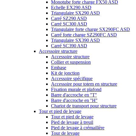
Monotube forte charge FX50 ASD
Echelle EX290 ASD
Triangulaire SX290 ASD
Carré SZ290 ASD
Carré SC300 ASD
Triangulaire forte charge SX290FC ASD
Carré forte charge SZ290FC ASD
Triangulaire SX390 ASD
Carré SC390 ASD
Accessoire structure
Accessoire structure
Collier et suspension
Embase
Kit de jonction
Accessoire spécifique
Accessoire pour totem en structure
Fixation murale et plafond
Barre d'accroche en ''T''
Barre d'accroche en ''H''
Chariot de transport pour structure
Tour et pied de levage
Tour et pied de levage
Pied de levage à treuil
Pied de levage à crémaillère
Tour de levage