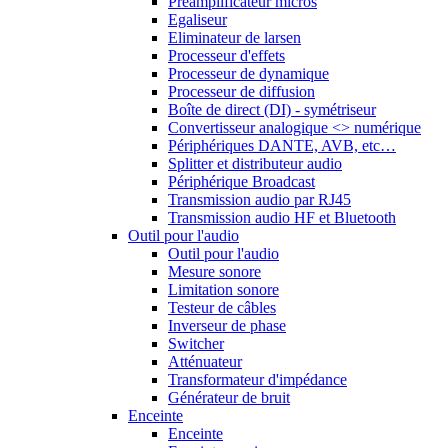
Préamplificateur micros
Egaliseur
Eliminateur de larsen
Processeur d'effets
Processeur de dynamique
Processeur de diffusion
Boîte de direct (DI) - symétriseur
Convertisseur analogique <> numérique
Périphériques DANTE, AVB, etc…
Splitter et distributeur audio
Périphérique Broadcast
Transmission audio par RJ45
Transmission audio HF et Bluetooth
Outil pour l'audio
Outil pour l'audio
Mesure sonore
Limitation sonore
Testeur de câbles
Inverseur de phase
Switcher
Atténuateur
Transformateur d'impédance
Générateur de bruit
Enceinte
Enceinte