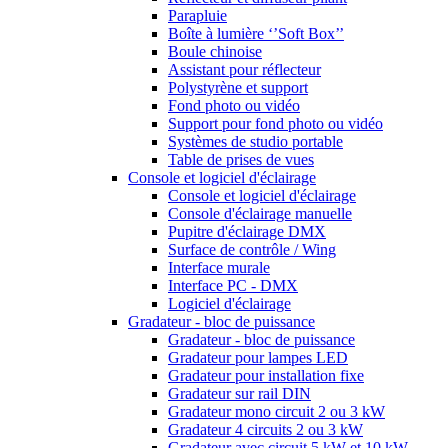
Parapluie
Boîte à lumière ‘’Soft Box’’
Boule chinoise
Assistant pour réflecteur
Polystyrène et support
Fond photo ou vidéo
Support pour fond photo ou vidéo
Systèmes de studio portable
Table de prises de vues
Console et logiciel d'éclairage
Console et logiciel d'éclairage
Console d'éclairage manuelle
Pupitre d'éclairage DMX
Surface de contrôle / Wing
Interface murale
Interface PC - DMX
Logiciel d'éclairage
Gradateur - bloc de puissance
Gradateur - bloc de puissance
Gradateur pour lampes LED
Gradateur pour installation fixe
Gradateur sur rail DIN
Gradateur mono circuit 2 ou 3 kW
Gradateur 4 circuits 2 ou 3 kW
Gradateur avec circuit 5 kW et 10 kW