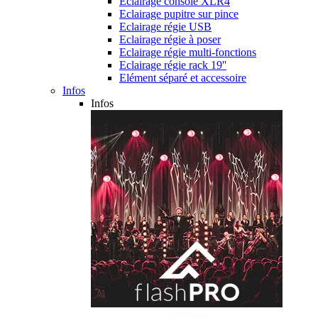
Eclairage console XLR4
Eclairage pupitre sur pince
Eclairage régie USB
Eclairage régie à poser
Eclairage régie multi-fonctions
Eclairage régie rack 19''
Elément séparé et accessoire
Infos
Infos