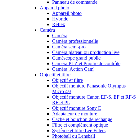
Panneau de commande
Appareil photo
Appareil photo
Hybride
Reflex
Caméra
Caméra
Caméra professionnelle
Caméra semi-pro
Caméra plateau ou production live
Caméscope grand public
Caméra PTZ et Pupitre de contrôle
Caméra 'Action Cam'
Objectif et filtre
Objectif et filtre
Objectif monture Panasonic Olympus
Micro 4/3
Objectif monture Canon EF-S, EF et RF-S
RF et PL
Objectif monture Sony E
Adaptateur de monture
Cache et bouchon de rechange
Filtre et complément optique
Système et filtre Lee Filters
Photoball ou Lensball