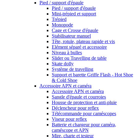
Pied / support d'épaule
Pied / support d'épaule
Mini-trépied et support
Trépied
Monopode
Cage et Crosse d'épaule
Stabilisateur manuel
Tête, rotule, plateau rapide et vis
Elément séparé et accessoire
Niveau à bulles
Slider ou Travelling de table
Skate dolly
Système de travelling
Support et barette Griffe Flash - Hot Shoe
& Cold Shoe
Accessoire APN et caméra
Accessoire APN et caméra
Sangle d'épaule et courroies
Housse de protection et anti-pluie
Déclencheur pour reflex
Télécommande pour caméscopes
Viseur pour reflex
Batterie et chargeur pour caméra,
caméscope et APN
Mire, charte et testeur