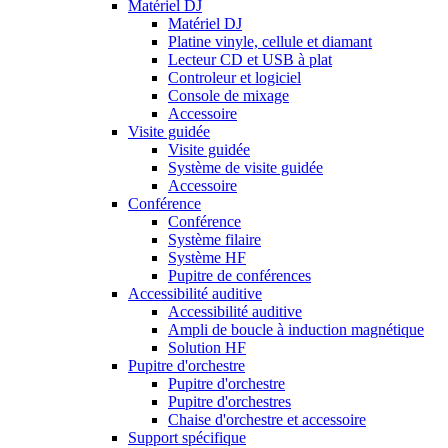
Matériel DJ
Matériel DJ
Platine vinyle, cellule et diamant
Lecteur CD et USB à plat
Controleur et logiciel
Console de mixage
Accessoire
Visite guidée
Visite guidée
Système de visite guidée
Accessoire
Conférence
Conférence
Système filaire
Système HF
Pupitre de conférences
Accessibilité auditive
Accessibilité auditive
Ampli de boucle à induction magnétique
Solution HF
Pupitre d'orchestre
Pupitre d'orchestre
Pupitre d'orchestres
Chaise d'orchestre et accessoire
Support spécifique