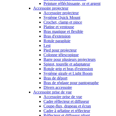
Peinture réfléchissante, or et argent
Accessoire projecteur
Accessoire projecteur
Système Quick Mount
Crochet, clamp et pince
Platine et ventouse
Bras magique et flexible
Bras d'extension
Rotule parapluie
Lest
Pied pour projecteur
Colonne télescopique
Barre pour plusieurs projecteurs
Spigot, tourelle et adaptateur
Rotule grip et bras d'extension
Système girafe et Light Boom
Bras de déport
Bras de réglage pour pantographe
Divers accessoire
Accessoire prise de vue
Accessoire prise de vue
Cadre réflecteur et diffuseur
Coupe-flux, drapeau et écran
Cadre à gélatine et réflecteur
Réflecteur et diffuseur pliant