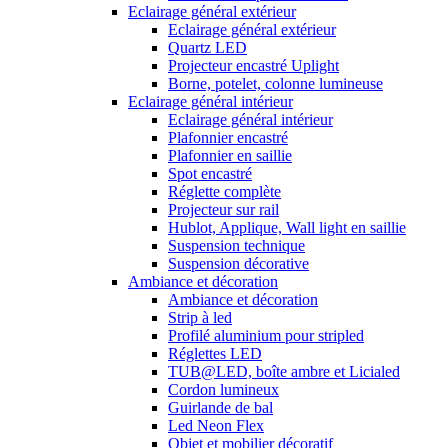
Eclairage général extérieur
Eclairage général extérieur
Quartz LED
Projecteur encastré Uplight
Borne, potelet, colonne lumineuse
Eclairage général intérieur
Eclairage général intérieur
Plafonnier encastré
Plafonnier en saillie
Spot encastré
Réglette complète
Projecteur sur rail
Hublot, Applique, Wall light en saillie
Suspension technique
Suspension décorative
Ambiance et décoration
Ambiance et décoration
Strip à led
Profilé aluminium pour stripled
Réglettes LED
TUB@LED, boîte ambre et Licialed
Cordon lumineux
Guirlande de bal
Led Neon Flex
Objet et mobilier décoratif