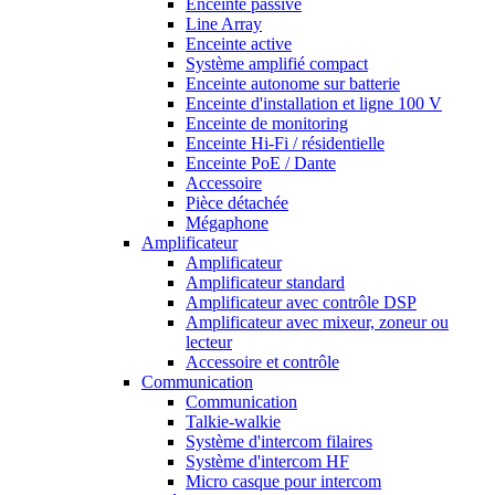
Enceinte passive
Line Array
Enceinte active
Système amplifié compact
Enceinte autonome sur batterie
Enceinte d'installation et ligne 100 V
Enceinte de monitoring
Enceinte Hi-Fi / résidentielle
Enceinte PoE / Dante
Accessoire
Pièce détachée
Mégaphone
Amplificateur
Amplificateur
Amplificateur standard
Amplificateur avec contrôle DSP
Amplificateur avec mixeur, zoneur ou
lecteur
Accessoire et contrôle
Communication
Communication
Talkie-walkie
Système d'intercom filaires
Système d'intercom HF
Micro casque pour intercom