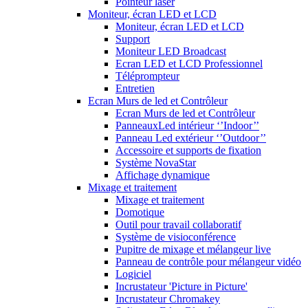
Pointeur laser
Moniteur, écran LED et LCD
Moniteur, écran LED et LCD
Support
Moniteur LED Broadcast
Ecran LED et LCD Professionnel
Téléprompteur
Entretien
Ecran Murs de led et Contrôleur
Ecran Murs de led et Contrôleur
PanneauxLed intérieur ‘’Indoor’’
Panneau Led extérieur ‘’Outdoor’’
Accessoire et supports de fixation
Système NovaStar
Affichage dynamique
Mixage et traitement
Mixage et traitement
Domotique
Outil pour travail collaboratif
Système de visioconférence
Pupitre de mixage et mélangeur live
Panneau de contrôle pour mélangeur vidéo
Logiciel
Incrustateur 'Picture in Picture'
Incrustateur Chromakey