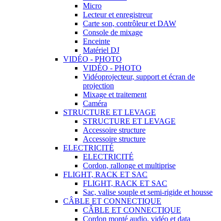
Micro
Lecteur et enregistreur
Carte son, contrôleur et DAW
Console de mixage
Enceinte
Matériel DJ
VIDÉO - PHOTO
VIDÉO - PHOTO
Vidéoprojecteur, support et écran de
projection
Mixage et traitement
Caméra
STRUCTURE ET LEVAGE
STRUCTURE ET LEVAGE
Accessoire structure
Accessoire structure
ELECTRICITÉ
ELECTRICITÉ
Cordon, rallonge et multiprise
FLIGHT, RACK ET SAC
FLIGHT, RACK ET SAC
Sac, valise souple et semi-rigide et housse
CÂBLE ET CONNECTIQUE
CÂBLE ET CONNECTIQUE
Cordon monté audio, vidéo et data