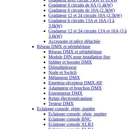
Gradateur 6 circuits de 6A (1.4kW)
Gradateur 6 circuits de 10A (2.3kW)
Gradateur 12 et 24 circuits 10A (2.3kW)
Gradateur 6 circuits 13A et 16A (3 à
3.6kW)
Gradateur 12 et 24 circuits 13A et 16A (3 à
3.6kW)
Accessoire et pièce détachée
Réseau DMX et périphérique
Réseau DMX et périphérique
Module DIN pour installation fixe
Splitter et booster DMX
Démultiplexeur
Node et Switch
Mélangeur DMX
Emetteur-récepteur DMX-HF
Adaptateur et bouchon DMX
Enregistreur DMX
Relais électromécanique
Testeur DMX
Eclairage console, régie, pupitre
Eclairage console, régie, pupitre
Eclairage console BNC
Eclairage console XLR3