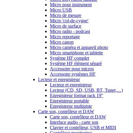
Micro pour instrument
Micro USB
Micro de mesure
Micro 'col-de-cygne'
Micro de surface
Micro radio - podcast
Micro reportage
Micro canon
Micro caméra et appareil photo
Micro smartphone et tablette
Système HF complet
Système HF élément séparé
Accessoire pour micros
Accessoire systèmes HF
Lecteur et enregistreur
Lecteur et enregistreur
Lecteur (CD, SD, USB, BT, Tuner,…)
Enregistreur format rack 19''
Enregistreur portable
Enregistreur multipiste
Carte son, contrôleur et DAW
Carte son, contrôleur et DAW
Interface audio - carte son
Clavier et contrôleur, USB et MIDI
Contrôleur monitoring