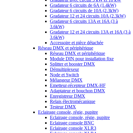
Gradateur 6 circuits de 6A (1.4kW)
Gradateur 6 circuits de 10A (2.3kW)
Gradateur 12 et 24 circuits 10A (2.3kW)
Gradateur 6 circuits 13A et 16A (3 à
3.6kW)
Gradateur 12 et 24 circuits 13A et 16A (3 à
3.6kW)
Accessoire et pièce détachée
Réseau DMX et périphérique
Réseau DMX et périphérique
Module DIN pour installation fixe
Splitter et booster DMX
Démultiplexeur
Node et Switch
Mélangeur DMX
Emetteur-récepteur DMX-HF
Adaptateur et bouchon DMX
Enregistreur DMX
Relais électromécanique
Testeur DMX
Eclairage console, régie, pupitre
Eclairage console, régie, pupitre
Eclairage console BNC
Eclairage console XLR3