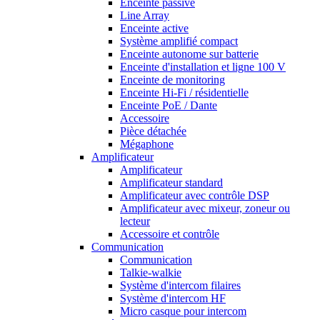
Enceinte passive
Line Array
Enceinte active
Système amplifié compact
Enceinte autonome sur batterie
Enceinte d'installation et ligne 100 V
Enceinte de monitoring
Enceinte Hi-Fi / résidentielle
Enceinte PoE / Dante
Accessoire
Pièce détachée
Mégaphone
Amplificateur
Amplificateur
Amplificateur standard
Amplificateur avec contrôle DSP
Amplificateur avec mixeur, zoneur ou
lecteur
Accessoire et contrôle
Communication
Communication
Talkie-walkie
Système d'intercom filaires
Système d'intercom HF
Micro casque pour intercom