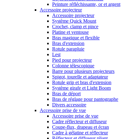
Peinture réfléchissante, or et argent
Accessoire projecteur
Accessoire projecteur
Système Quick Mount
Crochet, clamp et pince
Platine et ventouse
Bras magique et flexible
Bras d'extension
Rotule parapluie
Lest
Pied pour projecteur
Colonne télescopique
Barre pour plusieurs projecteurs
Spigot, tourelle et adaptateur
Rotule grip et bras d'extension
Système girafe et Light Boom
Bras de déport
Bras de réglage pour pantographe
Divers accessoire
Accessoire prise de vue
Accessoire prise de vue
Cadre réflecteur et diffuseur
Coupe-flux, drapeau et écran
Cadre à gélatine et réflecteur
Réflecteur et diffuseur pliant