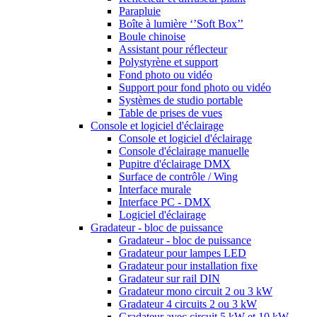
Parapluie
Boîte à lumière ‘’Soft Box’’
Boule chinoise
Assistant pour réflecteur
Polystyrène et support
Fond photo ou vidéo
Support pour fond photo ou vidéo
Systèmes de studio portable
Table de prises de vues
Console et logiciel d'éclairage
Console et logiciel d'éclairage
Console d'éclairage manuelle
Pupitre d'éclairage DMX
Surface de contrôle / Wing
Interface murale
Interface PC - DMX
Logiciel d'éclairage
Gradateur - bloc de puissance
Gradateur - bloc de puissance
Gradateur pour lampes LED
Gradateur pour installation fixe
Gradateur sur rail DIN
Gradateur mono circuit 2 ou 3 kW
Gradateur 4 circuits 2 ou 3 kW
Gradateur avec circuit 5 kW et 10 kW