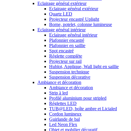
Eclairage général extérieur
Eclairage général extérieur
Quartz LED
Projecteur encastré Uplight
Borne, potelet, colonne lumineuse
Eclairage général intérieur
Eclairage général intérieur
Plafonnier encastré
Plafonnier en saillie
Spot encastré
Réglette complète
Projecteur sur rail
Hublot, Applique, Wall light en saillie
Suspension technique
Suspension décorative
Ambiance et décoration
Ambiance et décoration
Strip à led
Profilé aluminium pour stripled
Réglettes LED
TUB@LED, boîte ambre et Licialed
Cordon lumineux
Guirlande de bal
Led Neon Flex
Objet et mobilier décoratif