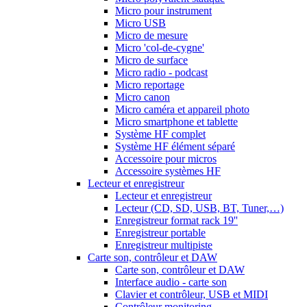
Micro pour instrument
Micro USB
Micro de mesure
Micro 'col-de-cygne'
Micro de surface
Micro radio - podcast
Micro reportage
Micro canon
Micro caméra et appareil photo
Micro smartphone et tablette
Système HF complet
Système HF élément séparé
Accessoire pour micros
Accessoire systèmes HF
Lecteur et enregistreur
Lecteur et enregistreur
Lecteur (CD, SD, USB, BT, Tuner,…)
Enregistreur format rack 19''
Enregistreur portable
Enregistreur multipiste
Carte son, contrôleur et DAW
Carte son, contrôleur et DAW
Interface audio - carte son
Clavier et contrôleur, USB et MIDI
Contrôleur monitoring