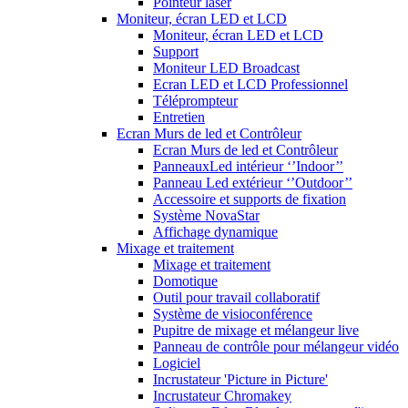
Pointeur laser
Moniteur, écran LED et LCD
Moniteur, écran LED et LCD
Support
Moniteur LED Broadcast
Ecran LED et LCD Professionnel
Téléprompteur
Entretien
Ecran Murs de led et Contrôleur
Ecran Murs de led et Contrôleur
PanneauxLed intérieur ‘’Indoor’’
Panneau Led extérieur ‘’Outdoor’’
Accessoire et supports de fixation
Système NovaStar
Affichage dynamique
Mixage et traitement
Mixage et traitement
Domotique
Outil pour travail collaboratif
Système de visioconférence
Pupitre de mixage et mélangeur live
Panneau de contrôle pour mélangeur vidéo
Logiciel
Incrustateur 'Picture in Picture'
Incrustateur Chromakey