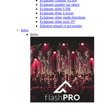
Eclairage console XLR4
Eclairage pupitre sur pince
Eclairage régie USB
Eclairage régie à poser
Eclairage régie multi-fonctions
Eclairage régie rack 19''
Elément séparé et accessoire
Infos
Infos