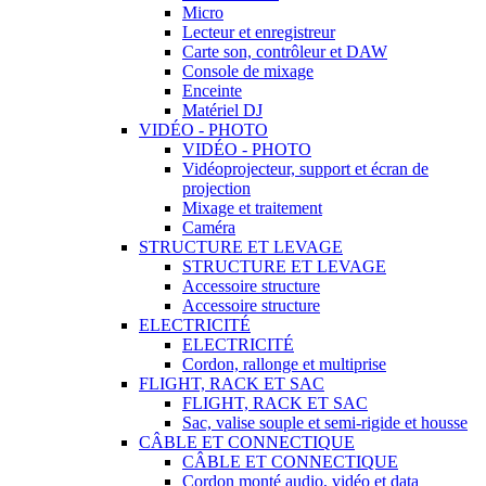
Micro
Lecteur et enregistreur
Carte son, contrôleur et DAW
Console de mixage
Enceinte
Matériel DJ
VIDÉO - PHOTO
VIDÉO - PHOTO
Vidéoprojecteur, support et écran de
projection
Mixage et traitement
Caméra
STRUCTURE ET LEVAGE
STRUCTURE ET LEVAGE
Accessoire structure
Accessoire structure
ELECTRICITÉ
ELECTRICITÉ
Cordon, rallonge et multiprise
FLIGHT, RACK ET SAC
FLIGHT, RACK ET SAC
Sac, valise souple et semi-rigide et housse
CÂBLE ET CONNECTIQUE
CÂBLE ET CONNECTIQUE
Cordon monté audio, vidéo et data