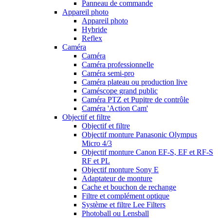
Panneau de commande
Appareil photo
Appareil photo
Hybride
Reflex
Caméra
Caméra
Caméra professionnelle
Caméra semi-pro
Caméra plateau ou production live
Caméscope grand public
Caméra PTZ et Pupitre de contrôle
Caméra 'Action Cam'
Objectif et filtre
Objectif et filtre
Objectif monture Panasonic Olympus
Micro 4/3
Objectif monture Canon EF-S, EF et RF-S
RF et PL
Objectif monture Sony E
Adaptateur de monture
Cache et bouchon de rechange
Filtre et complément optique
Système et filtre Lee Filters
Photoball ou Lensball