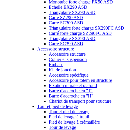
Monotube forte charge FX50 ASD
Echelle EX290 ASD
Triangulaire SX290 ASD
Carré SZ290 ASD
Carré SC300 ASD
Triangulaire forte charge SX290FC ASD
Carré forte charge SZ290FC ASD
Triangulaire SX390 ASD
Carré SC390 ASD
Accessoire structure
Accessoire structure
Collier et suspension
Embase
Kit de jonction
Accessoire spécifique
Accessoire pour totem en structure
Fixation murale et plafond
Barre d'accroche en ''T''
Barre d'accroche en ''H''
Chariot de transport pour structure
Tour et pied de levage
Tour et pied de levage
Pied de levage à treuil
Pied de levage à crémaillère
Tour de levage