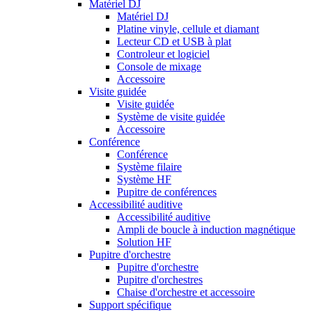
Matériel DJ
Matériel DJ
Platine vinyle, cellule et diamant
Lecteur CD et USB à plat
Controleur et logiciel
Console de mixage
Accessoire
Visite guidée
Visite guidée
Système de visite guidée
Accessoire
Conférence
Conférence
Système filaire
Système HF
Pupitre de conférences
Accessibilité auditive
Accessibilité auditive
Ampli de boucle à induction magnétique
Solution HF
Pupitre d'orchestre
Pupitre d'orchestre
Pupitre d'orchestres
Chaise d'orchestre et accessoire
Support spécifique