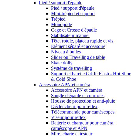
Pied / support d'épaule
Pied / support d'épaule
Mini-trépied et support
Trépied
Monopode
Cage et Crosse d'épaule
Stabilisateur manuel
Tête, rotule, plateau rapide et vis
Elément séparé et accessoire
Niveau à bulles
Slider ou Travelling de table
Skate dolly
Système de travelling
Support et barette Griffe Flash - Hot Shoe
& Cold Shoe
Accessoire APN et caméra
Accessoire APN et caméra
Sangle d'épaule et courroies
Housse de protection et anti-pluie
Déclencheur pour reflex
Télécommande pour caméscopes
Viseur pour reflex
Batterie et chargeur pour caméra,
caméscope et APN
Mire, charte et testeur