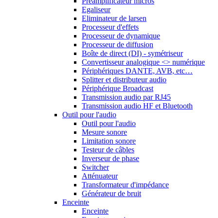
Préamplificateur micros
Egaliseur
Eliminateur de larsen
Processeur d'effets
Processeur de dynamique
Processeur de diffusion
Boîte de direct (DI) - symétriseur
Convertisseur analogique <> numérique
Périphériques DANTE, AVB, etc…
Splitter et distributeur audio
Périphérique Broadcast
Transmission audio par RJ45
Transmission audio HF et Bluetooth
Outil pour l'audio
Outil pour l'audio
Mesure sonore
Limitation sonore
Testeur de câbles
Inverseur de phase
Switcher
Atténuateur
Transformateur d'impédance
Générateur de bruit
Enceinte
Enceinte