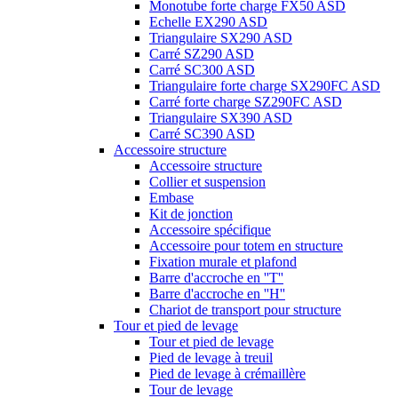
Monotube forte charge FX50 ASD
Echelle EX290 ASD
Triangulaire SX290 ASD
Carré SZ290 ASD
Carré SC300 ASD
Triangulaire forte charge SX290FC ASD
Carré forte charge SZ290FC ASD
Triangulaire SX390 ASD
Carré SC390 ASD
Accessoire structure
Accessoire structure
Collier et suspension
Embase
Kit de jonction
Accessoire spécifique
Accessoire pour totem en structure
Fixation murale et plafond
Barre d'accroche en ''T''
Barre d'accroche en ''H''
Chariot de transport pour structure
Tour et pied de levage
Tour et pied de levage
Pied de levage à treuil
Pied de levage à crémaillère
Tour de levage