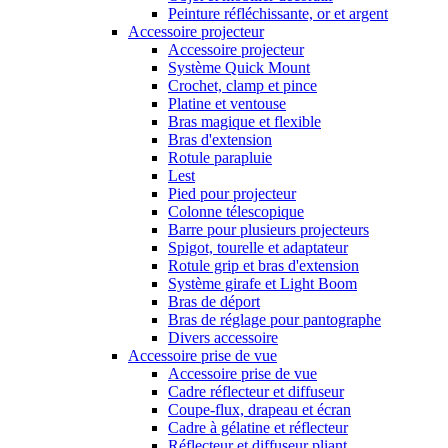
Peinture réfléchissante, or et argent
Accessoire projecteur
Accessoire projecteur
Système Quick Mount
Crochet, clamp et pince
Platine et ventouse
Bras magique et flexible
Bras d'extension
Rotule parapluie
Lest
Pied pour projecteur
Colonne télescopique
Barre pour plusieurs projecteurs
Spigot, tourelle et adaptateur
Rotule grip et bras d'extension
Système girafe et Light Boom
Bras de déport
Bras de réglage pour pantographe
Divers accessoire
Accessoire prise de vue
Accessoire prise de vue
Cadre réflecteur et diffuseur
Coupe-flux, drapeau et écran
Cadre à gélatine et réflecteur
Réflecteur et diffuseur pliant