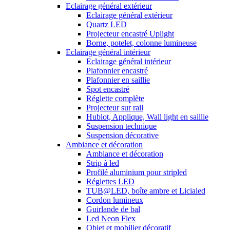
Eclairage général extérieur
Eclairage général extérieur
Quartz LED
Projecteur encastré Uplight
Borne, potelet, colonne lumineuse
Eclairage général intérieur
Eclairage général intérieur
Plafonnier encastré
Plafonnier en saillie
Spot encastré
Réglette complète
Projecteur sur rail
Hublot, Applique, Wall light en saillie
Suspension technique
Suspension décorative
Ambiance et décoration
Ambiance et décoration
Strip à led
Profilé aluminium pour stripled
Réglettes LED
TUB@LED, boîte ambre et Licialed
Cordon lumineux
Guirlande de bal
Led Neon Flex
Objet et mobilier décoratif