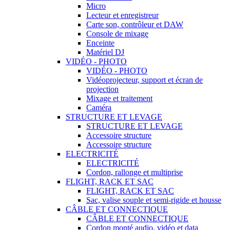
Micro
Lecteur et enregistreur
Carte son, contrôleur et DAW
Console de mixage
Enceinte
Matériel DJ
VIDÉO - PHOTO
VIDÉO - PHOTO
Vidéoprojecteur, support et écran de
projection
Mixage et traitement
Caméra
STRUCTURE ET LEVAGE
STRUCTURE ET LEVAGE
Accessoire structure
Accessoire structure
ELECTRICITÉ
ELECTRICITÉ
Cordon, rallonge et multiprise
FLIGHT, RACK ET SAC
FLIGHT, RACK ET SAC
Sac, valise souple et semi-rigide et housse
CÂBLE ET CONNECTIQUE
CÂBLE ET CONNECTIQUE
Cordon monté audio, vidéo et data