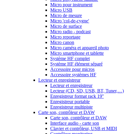
Micro pour instrument
Micro USB
Micro de mesure
Micro 'col-de-cygne'
Micro de surface
Micro radio - podcast
Micro reportage
Micro canon
Micro caméra et appareil photo
Micro smartphone et tablette
Système HF complet
Système HF élément séparé
Accessoire pour micros
Accessoire systèmes HF
Lecteur et enregistreur
Lecteur et enregistreur
Lecteur (CD, SD, USB, BT, Tuner,…)
Enregistreur format rack 19''
Enregistreur portable
Enregistreur multipiste
Carte son, contrôleur et DAW
Carte son, contrôleur et DAW
Interface audio - carte son
Clavier et contrôleur, USB et MIDI
Contrôleur monitoring