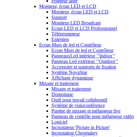
Pointeur laser
Moniteur, écran LED et LCD
Moniteur, écran LED et LCD
Support
Moniteur LED Broadcast
Ecran LED et LCD Professionnel
Téléprompteur
Entretien
Ecran Murs de led et Contrôleur
Ecran Murs de led et Contrôleur
PanneauxLed intérieur ‘’Indoor’’
Panneau Led extérieur ‘’Outdoor’’
Accessoire et supports de fixation
Système NovaStar
Affichage dynamique
Mixage et traitement
Mixage et traitement
Domotique
Outil pour travail collaboratif
Système de visioconférence
Pupitre de mixage et mélangeur live
Panneau de contrôle pour mélangeur vidéo
Logiciel
Incrustateur 'Picture in Picture'
Incrustateur Chromakey