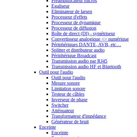
Préamplificateur micros
Egaliseur
Eliminateur de larsen
Processeur d'effets
Processeur de dynamique
Processeur de diffusion
Boîte de direct (DI) - symétriseur
Convertisseur analogique <> numérique
Périphériques DANTE, AVB, etc…
Splitter et distributeur audio
Périphérique Broadcast
Transmission audio par RJ45
Transmission audio HF et Bluetooth
Outil pour l'audio
Outil pour l'audio
Mesure sonore
Limitation sonore
Testeur de câbles
Inverseur de phase
Switcher
Atténuateur
Transformateur d'impédance
Générateur de bruit
Enceinte
Enceinte