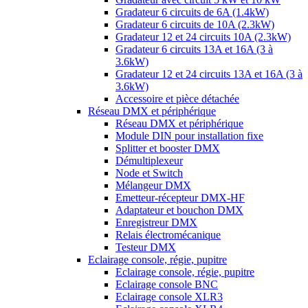
Gradateur 6 circuits de 6A (1.4kW)
Gradateur 6 circuits de 10A (2.3kW)
Gradateur 12 et 24 circuits 10A (2.3kW)
Gradateur 6 circuits 13A et 16A (3 à
3.6kW)
Gradateur 12 et 24 circuits 13A et 16A (3 à
3.6kW)
Accessoire et pièce détachée
Réseau DMX et périphérique
Réseau DMX et périphérique
Module DIN pour installation fixe
Splitter et booster DMX
Démultiplexeur
Node et Switch
Mélangeur DMX
Emetteur-récepteur DMX-HF
Adaptateur et bouchon DMX
Enregistreur DMX
Relais électromécanique
Testeur DMX
Eclairage console, régie, pupitre
Eclairage console, régie, pupitre
Eclairage console BNC
Eclairage console XLR3