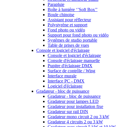
Parapluie
Boîte à lumière ‘’Soft Box’’
Boule chinoise
Assistant pour réflecteur
Polystyrène et support
Fond photo ou vidéo
Support pour fond photo ou vidéo
Systèmes de studio portable
Table de prises de vues
Console et logiciel d'éclairage
Console et logiciel d'éclairage
Console d'éclairage manuelle
Pupitre d'éclairage DMX
Surface de contrôle / Wing
Interface murale
Interface PC - DMX
Logiciel d'éclairage
Gradateur - bloc de puissance
Gradateur - bloc de puissance
Gradateur pour lampes LED
Gradateur pour installation fixe
Gradateur sur rail DIN
Gradateur mono circuit 2 ou 3 kW
Gradateur 4 circuits 2 ou 3 kW
Gradateur avec circuit 5 kW et 10 kW