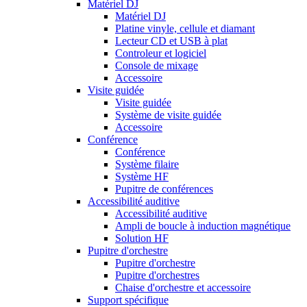
Matériel DJ
Matériel DJ
Platine vinyle, cellule et diamant
Lecteur CD et USB à plat
Controleur et logiciel
Console de mixage
Accessoire
Visite guidée
Visite guidée
Système de visite guidée
Accessoire
Conférence
Conférence
Système filaire
Système HF
Pupitre de conférences
Accessibilité auditive
Accessibilité auditive
Ampli de boucle à induction magnétique
Solution HF
Pupitre d'orchestre
Pupitre d'orchestre
Pupitre d'orchestres
Chaise d'orchestre et accessoire
Support spécifique