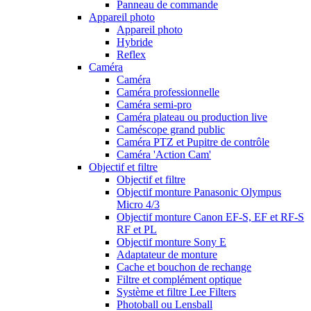
Panneau de commande
Appareil photo
Appareil photo
Hybride
Reflex
Caméra
Caméra
Caméra professionnelle
Caméra semi-pro
Caméra plateau ou production live
Caméscope grand public
Caméra PTZ et Pupitre de contrôle
Caméra 'Action Cam'
Objectif et filtre
Objectif et filtre
Objectif monture Panasonic Olympus
Micro 4/3
Objectif monture Canon EF-S, EF et RF-S
RF et PL
Objectif monture Sony E
Adaptateur de monture
Cache et bouchon de rechange
Filtre et complément optique
Système et filtre Lee Filters
Photoball ou Lensball