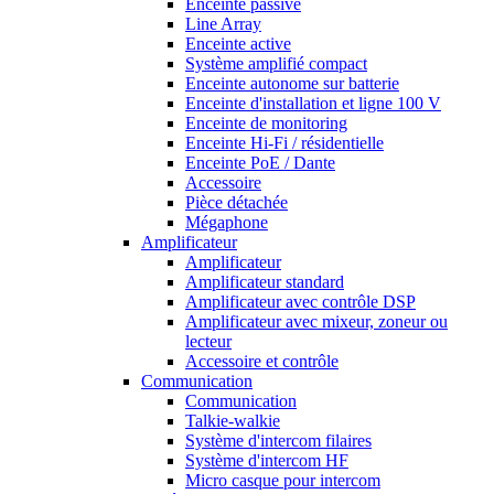
Enceinte passive
Line Array
Enceinte active
Système amplifié compact
Enceinte autonome sur batterie
Enceinte d'installation et ligne 100 V
Enceinte de monitoring
Enceinte Hi-Fi / résidentielle
Enceinte PoE / Dante
Accessoire
Pièce détachée
Mégaphone
Amplificateur
Amplificateur
Amplificateur standard
Amplificateur avec contrôle DSP
Amplificateur avec mixeur, zoneur ou
lecteur
Accessoire et contrôle
Communication
Communication
Talkie-walkie
Système d'intercom filaires
Système d'intercom HF
Micro casque pour intercom