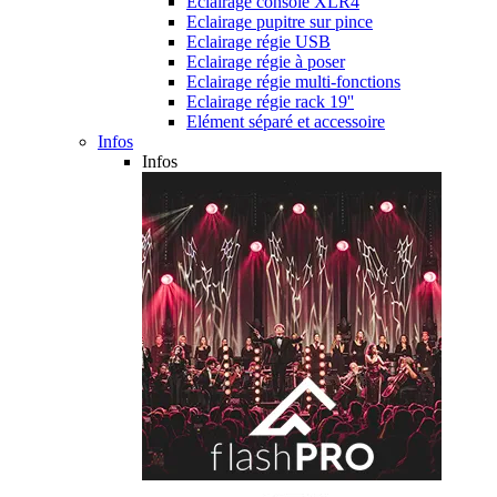
Eclairage console XLR4
Eclairage pupitre sur pince
Eclairage régie USB
Eclairage régie à poser
Eclairage régie multi-fonctions
Eclairage régie rack 19''
Elément séparé et accessoire
Infos
Infos