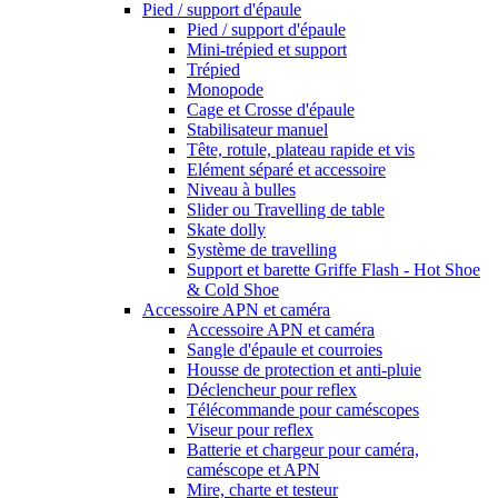
Pied / support d'épaule
Pied / support d'épaule
Mini-trépied et support
Trépied
Monopode
Cage et Crosse d'épaule
Stabilisateur manuel
Tête, rotule, plateau rapide et vis
Elément séparé et accessoire
Niveau à bulles
Slider ou Travelling de table
Skate dolly
Système de travelling
Support et barette Griffe Flash - Hot Shoe
& Cold Shoe
Accessoire APN et caméra
Accessoire APN et caméra
Sangle d'épaule et courroies
Housse de protection et anti-pluie
Déclencheur pour reflex
Télécommande pour caméscopes
Viseur pour reflex
Batterie et chargeur pour caméra,
caméscope et APN
Mire, charte et testeur