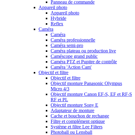
Panneau de commande
Appareil photo
Appareil photo
Hybride
Reflex
Caméra
Caméra
Caméra professionnelle
Caméra semi-pro
Caméra plateau ou production live
Caméscope grand public
Caméra PTZ et Pupitre de contrôle
Caméra 'Action Cam'
Objectif et filtre
Objectif et filtre
Objectif monture Panasonic Olympus
Micro 4/3
Objectif monture Canon EF-S, EF et RF-S
RF et PL
Objectif monture Sony E
Adaptateur de monture
Cache et bouchon de rechange
Filtre et complément optique
Système et filtre Lee Filters
Photoball ou Lensball