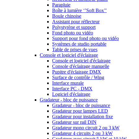
Parapluie
Boîte à lumière ‘’Soft Box’’
Boule chinoise
Assistant pour réflecteur
Polystyrène et support
Fond photo ou vidéo
Support pour fond photo ou vidéo
Systèmes de studio portable
Table de prises de vues
Console et logiciel d'éclairage
Console et logiciel d'éclairage
Console d'éclairage manuelle
Pupitre d'éclairage DMX
Surface de contrôle / Wing
Interface murale
Interface PC - DMX
Logiciel d'éclairage
Gradateur - bloc de puissance
Gradateur - bloc de puissance
Gradateur pour lampes LED
Gradateur pour installation fixe
Gradateur sur rail DIN
Gradateur mono circuit 2 ou 3 kW
Gradateur 4 circuits 2 ou 3 kW
Gradateur avec circuit 5 kW et 10 kW