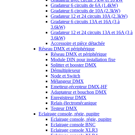
Gradateur 6 circuits de 6A (1.4kW)
Gradateur 6 circuits de 10A (2.3kW)
Gradateur 12 et 24 circuits 10A (2.3kW)
Gradateur 6 circuits 13A et 16A (3 à
3.6kW)
Gradateur 12 et 24 circuits 13A et 16A (3 à
3.6kW)
Accessoire et pièce détachée
Réseau DMX et périphérique
Réseau DMX et périphérique
Module DIN pour installation fixe
Splitter et booster DMX
Démultiplexeur
Node et Switch
Mélangeur DMX
Emetteur-récepteur DMX-HF
Adaptateur et bouchon DMX
Enregistreur DMX
Relais électromécanique
Testeur DMX
Eclairage console, régie, pupitre
Eclairage console, régie, pupitre
Eclairage console BNC
Eclairage console XLR3