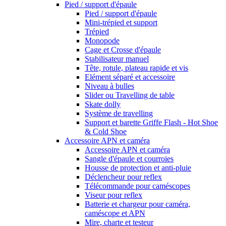
Pied / support d'épaule
Pied / support d'épaule
Mini-trépied et support
Trépied
Monopode
Cage et Crosse d'épaule
Stabilisateur manuel
Tête, rotule, plateau rapide et vis
Elément séparé et accessoire
Niveau à bulles
Slider ou Travelling de table
Skate dolly
Système de travelling
Support et barette Griffe Flash - Hot Shoe
& Cold Shoe
Accessoire APN et caméra
Accessoire APN et caméra
Sangle d'épaule et courroies
Housse de protection et anti-pluie
Déclencheur pour reflex
Télécommande pour caméscopes
Viseur pour reflex
Batterie et chargeur pour caméra,
caméscope et APN
Mire, charte et testeur