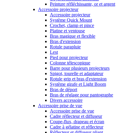
Peinture réfléchissante, or et argent
Accessoire projecteur
Accessoire projecteur
Système Quick Mount
Crochet, clamp et pince
Platine et ventouse
Bras magique et flexible
Bras d'extension
Rotule parapluie
Lest
Pied pour projecteur
Colonne télescopique
Barre pour plusieurs projecteurs
Spigot, tourelle et adaptateur
Rotule grip et bras d'extension
Système girafe et Light Boom
Bras de déport
Bras de réglage pour pantographe
Divers accessoire
Accessoire prise de vue
Accessoire prise de vue
Cadre réflecteur et diffuseur
Coupe-flux, drapeau et écran
Cadre à gélatine et réflecteur
Réflecteur et diffuseur pliant