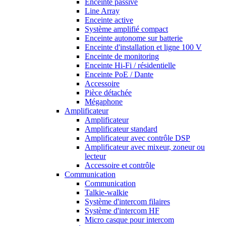
Enceinte passive
Line Array
Enceinte active
Système amplifié compact
Enceinte autonome sur batterie
Enceinte d'installation et ligne 100 V
Enceinte de monitoring
Enceinte Hi-Fi / résidentielle
Enceinte PoE / Dante
Accessoire
Pièce détachée
Mégaphone
Amplificateur
Amplificateur
Amplificateur standard
Amplificateur avec contrôle DSP
Amplificateur avec mixeur, zoneur ou
lecteur
Accessoire et contrôle
Communication
Communication
Talkie-walkie
Système d'intercom filaires
Système d'intercom HF
Micro casque pour intercom