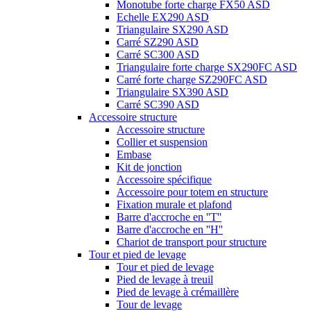
Monotube forte charge FX50 ASD
Echelle EX290 ASD
Triangulaire SX290 ASD
Carré SZ290 ASD
Carré SC300 ASD
Triangulaire forte charge SX290FC ASD
Carré forte charge SZ290FC ASD
Triangulaire SX390 ASD
Carré SC390 ASD
Accessoire structure
Accessoire structure
Collier et suspension
Embase
Kit de jonction
Accessoire spécifique
Accessoire pour totem en structure
Fixation murale et plafond
Barre d'accroche en ''T''
Barre d'accroche en ''H''
Chariot de transport pour structure
Tour et pied de levage
Tour et pied de levage
Pied de levage à treuil
Pied de levage à crémaillère
Tour de levage