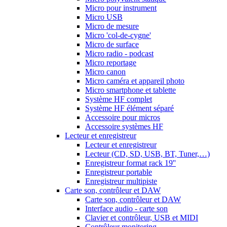
Micro pour instrument
Micro USB
Micro de mesure
Micro 'col-de-cygne'
Micro de surface
Micro radio - podcast
Micro reportage
Micro canon
Micro caméra et appareil photo
Micro smartphone et tablette
Système HF complet
Système HF élément séparé
Accessoire pour micros
Accessoire systèmes HF
Lecteur et enregistreur
Lecteur et enregistreur
Lecteur (CD, SD, USB, BT, Tuner,…)
Enregistreur format rack 19''
Enregistreur portable
Enregistreur multipiste
Carte son, contrôleur et DAW
Carte son, contrôleur et DAW
Interface audio - carte son
Clavier et contrôleur, USB et MIDI
Contrôleur monitoring