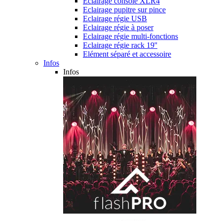
Eclairage console XLR4
Eclairage pupitre sur pince
Eclairage régie USB
Eclairage régie à poser
Eclairage régie multi-fonctions
Eclairage régie rack 19''
Elément séparé et accessoire
Infos
Infos