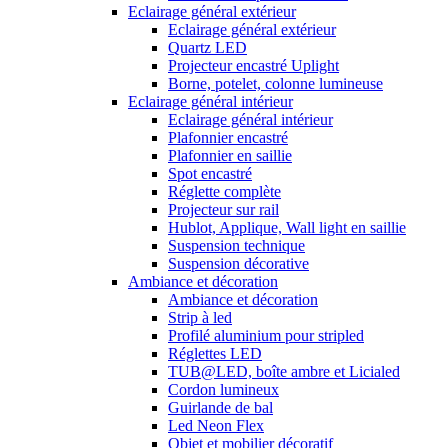
Eclairage général extérieur
Eclairage général extérieur
Quartz LED
Projecteur encastré Uplight
Borne, potelet, colonne lumineuse
Eclairage général intérieur
Eclairage général intérieur
Plafonnier encastré
Plafonnier en saillie
Spot encastré
Réglette complète
Projecteur sur rail
Hublot, Applique, Wall light en saillie
Suspension technique
Suspension décorative
Ambiance et décoration
Ambiance et décoration
Strip à led
Profilé aluminium pour stripled
Réglettes LED
TUB@LED, boîte ambre et Licialed
Cordon lumineux
Guirlande de bal
Led Neon Flex
Objet et mobilier décoratif