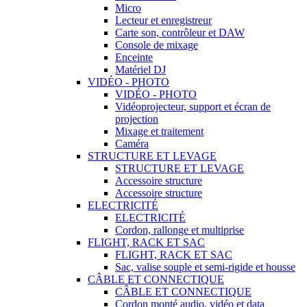
Micro
Lecteur et enregistreur
Carte son, contrôleur et DAW
Console de mixage
Enceinte
Matériel DJ
VIDÉO - PHOTO
VIDÉO - PHOTO
Vidéoprojecteur, support et écran de
projection
Mixage et traitement
Caméra
STRUCTURE ET LEVAGE
STRUCTURE ET LEVAGE
Accessoire structure
Accessoire structure
ELECTRICITÉ
ELECTRICITÉ
Cordon, rallonge et multiprise
FLIGHT, RACK ET SAC
FLIGHT, RACK ET SAC
Sac, valise souple et semi-rigide et housse
CÂBLE ET CONNECTIQUE
CÂBLE ET CONNECTIQUE
Cordon monté audio, vidéo et data