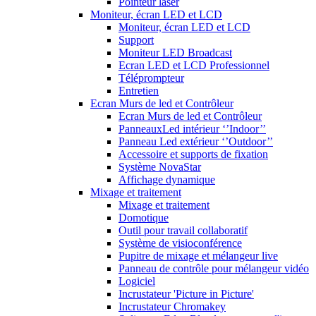
Pointeur laser
Moniteur, écran LED et LCD
Moniteur, écran LED et LCD
Support
Moniteur LED Broadcast
Ecran LED et LCD Professionnel
Téléprompteur
Entretien
Ecran Murs de led et Contrôleur
Ecran Murs de led et Contrôleur
PanneauxLed intérieur ‘’Indoor’’
Panneau Led extérieur ‘’Outdoor’’
Accessoire et supports de fixation
Système NovaStar
Affichage dynamique
Mixage et traitement
Mixage et traitement
Domotique
Outil pour travail collaboratif
Système de visioconférence
Pupitre de mixage et mélangeur live
Panneau de contrôle pour mélangeur vidéo
Logiciel
Incrustateur 'Picture in Picture'
Incrustateur Chromakey