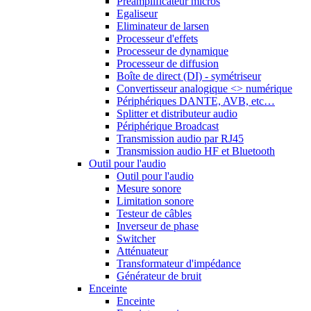
Préamplificateur micros
Egaliseur
Eliminateur de larsen
Processeur d'effets
Processeur de dynamique
Processeur de diffusion
Boîte de direct (DI) - symétriseur
Convertisseur analogique <> numérique
Périphériques DANTE, AVB, etc…
Splitter et distributeur audio
Périphérique Broadcast
Transmission audio par RJ45
Transmission audio HF et Bluetooth
Outil pour l'audio
Outil pour l'audio
Mesure sonore
Limitation sonore
Testeur de câbles
Inverseur de phase
Switcher
Atténuateur
Transformateur d'impédance
Générateur de bruit
Enceinte
Enceinte